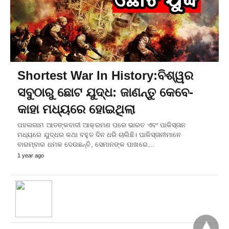
Shortest War In History:ବିଶ୍ୱର
ସବୁଠାରୁ ଛୋଟ ଯୁଦ୍ଧ: ଜାଣନ୍ତୁ କେବେ-
କାହା ମଧ୍ୟରେ ହୋଇଥିଲା
ପହଲଗାମ ଆତଙ୍କବାଦୀ ଆକ୍ରମଣ ପରେ ଭାରତ ଏବଂ ପାକିସ୍ତାନ
ମଧ୍ୟରେ ଯୁଦ୍ଧର କଥା ବହୁତ ଦିନ ଧରି ଚାଲିଛି। ପାକିସ୍ତାନୀମାନେ
ବାରମ୍ବାର ଧମକ ଦେଉଛନ୍ତି, ସେମାନଙ୍କ ପାଖରେ…
1 year ago