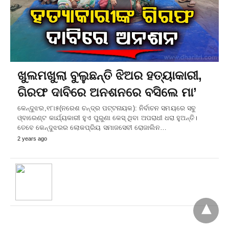
ଖୁଲମଖୁଲା ବୁଲୁଛନ୍ତି ଝିଅର ହତ୍ୟାକାରୀ,
ଗିରଫ ଦାବିରେ ଅନଶନରେ ବସିଲେ ମା’
କେନ୍ଦୁଝର,୧୮ା୫(ନରେଶ ଚନ୍ଦ୍ର ପଟ୍ଟନାୟକ): ନିର୍ବାଚନ ସମୟରେ ସବୁ
ଓ୍ବାରେଣ୍ଟ କାର୍ଯ୍ୟକାରୀ ହୁଏ ପୁରୁଣା କେସ୍‌ ଥିବା ଅପରାଧୀ ଧରା ହୁଅନ୍ତି।
ତେବେ କେନ୍ଦୁଝରର ଲୋକପ୍ରିୟ ସମାଜସେବୀ ରୋଜାଲିନ…
2 years ago