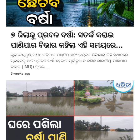
୭ ଜିଲାକୁ ପ୍ରବଳ ବର୍ଷା: ସତର୍କ କରାଇ
ପାଣିପାଗ ବିଭାଗ କହିଲା ଏହି ସମୟରେ…
ଭୁବନେଶ୍ୱର,୧୯ା୭: ରବିବାର ପଶ୍ଚିମ ଏବଂ ଉତ୍ତର ଓଡ଼ିଶାର କିଛି ସ୍ଥାନରେ
ପ୍ରବଳରୁ ଅତି ପ୍ରବଳ ବର୍ଷା ହେବାର ପୂର୍ବାନୁମାନ କରିଛି ଭାରତୀୟ ପାଣିପାଗ
ବିଭାଗ (IMD)। ରାଜ୍ୟ…
3 weeks ago