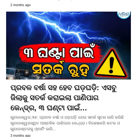
2 months ago
ପ୍ରବଳ ବର୍ଷା ସହ ହେବ ଘଡ଼ଘଡ଼ି: ଏସବୁ
ଜିଲାକୁ ସତର୍କ କରାଇଲା ପାଣିପାଗ
କେନ୍ଦ୍ର, ୩ ଘଣ୍ଟା ପାଇଁ…
ଭୁବନେଶ୍ୱର,୨ା୫: ପ୍ରବଳ ବର୍ଷା ଓ ଘଡ଼ଘଡ଼ି ନେଇ ସତର୍କ ସୂଚନା ଜାରି କରିଛି
ଭୁବନେଶ୍ୱରସ୍ଥିତ ଆଞ୍ଚଳିକ ପାଣିପାଗ କେନ୍ଦ୍ର। ବିଶେଷକରି କଟକ ଓ
ଭୁବନେଶ୍ବରକୁ ଓ୍ବାର୍ନିଂ ଜାରି…
3 months ago