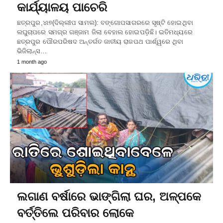
କାର୍ଯ୍ୟାଳୟ ପାଚେରି
ଛତ୍ରପୁର,୪ା୭(ଦିଲ୍ଲୀପ ସାମଲ): ବଙ୍ଗୋପସାଗରରେ ସୃଷ୍ଟି ହୋଇଥିବା
ଲଘୁଚାପରେ ସମଗ୍ର ଗଞ୍ଜାମ ଜିଲା ବେହାଲ ହୋଇପଡ଼ିଛି। ଇତିମଧ୍ୟରେ
ଛତ୍ରପୁର ପୌରପରିଷଦ ଅନ୍ତର୍ଗତ ଜାତୀୟ ରାଜପଥ ପାର୍ଶ୍ୱରେ ଥିବା
ଭିଜିଲାନ୍ସ…
1 month ago
ଲଗାଣ ବର୍ଷାରେ ଭାଙ୍ଗିଲା ଘର, ଅଳ୍ପକେ
ବର୍ତ୍ତିଲେ ପରିବାର ଲୋକେ