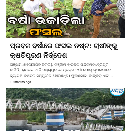
ପ୍ରବଳ ବର୍ଷାରେ ଫସଲ ନଷ୍ଟ: ଚାଷୀଙ୍କୁ
କ୍ଷତିପୂରଣ ନିର୍ଦ୍ଦେଶ
ଗଞ୍ଜାମ,୫ା୧୦(ଅଖିଳ ତରାଇ): ଗଞ୍ଜାମ ବ୍ଲକର ସାନରାମଚନ୍ଦ୍ରପୁର,
ଝାରିଡି, ରାମଗଡ଼ ଆଦି ପଞ୍ଚାୟତରେ ପ୍ରବଳ ବର୍ଷା ଯୋଗୁ କୃଷକମାନେ
ବ୍ୟାପକ କ୍ଷତିର ସମ୍ମୁଖୀନ ହୋଇଛନ୍ତି। ଫୁଲକୋବି, କାଙ୍କଡ଼ ଏବଂ…
10 months ago