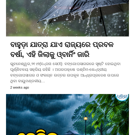
ବାହୁଡ଼ା ଯାତ୍ରା ଯାଏ ରାଜ୍ୟରେ ପ୍ରବଳ
ବର୍ଷା, ଏହି ଜିଲାକୁ ଓ୍ବାର୍ନିଂ ଜାରି
ଭୁବନେଶ୍ୱର,୨୧।୭(ବନ୍ଦନା ସେଠୀ): ବଙ୍ଗୋପସାଗରରେ ସୃଷ୍ଟି ହୋଇଥିବା
ଘୂର୍ଣ୍ଣିବଳୟ ସକ୍ରିୟ ରହିଛି । ଅପରପକ୍ଷେ ପଶ୍ଚିମ-କେନ୍ଦ୍ରୀୟ
ବଙ୍ଗୋପସାଗର ଓ ସଂଲଗ୍ନ ଉତ୍ତର ଉପକୂଳ ଆନ୍ଧ୍ରପ୍ରଦେଶ ଉପରେ
ଥିବା ବାୟୁମଣ୍ଡଳୀୟ…
2 weeks ago