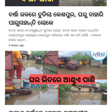
ବର୍ଷା ଜଳରେ ବୁଡିଲା କେଶପୁର, ଘରୁ ବାହାରି
ପାରୁନାହାନ୍ତି ଲୋକେ
କଟକ ସଦର,୧୭।୭(ସୁଶାନ୍ତ କୁମାର ଜେନା): କଟକ ସଦର ବ୍ଲକ ଅନ୍ତର୍ଗତ
ଆୟତ୍ତପୁର ପଞ୍ଚାୟତ କେଶପୁର ଗହିରରେ ବର୍ଷା ଜଳ ଜମି ରହିଛି । ଫଳରେ
ନଦୀର ଭ୍ରମ…
3 weeks ago