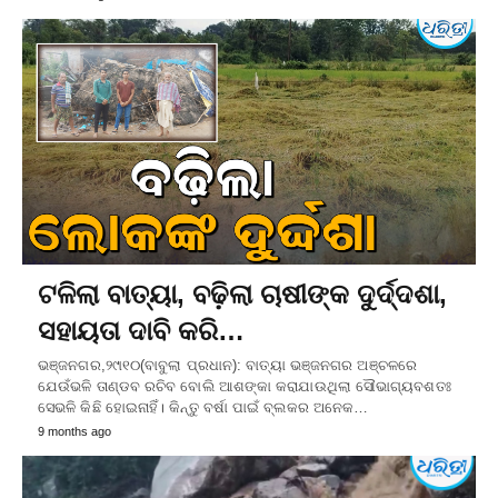
ଟଳିଲା ବାତ୍ୟା, ବଢ଼ିଲା ଚାଷୀଙ୍କ ଦୁର୍ଦ୍ଦଶା,
ସହାୟତା ଦାବି କରି…
ଭଞ୍ଜନଗର,୨୯ା୧୦(ବାବୁଲା ପ୍ରଧାନ): ବାତ୍ୟା ଭଞ୍ଜନଗର ଅଞ୍ଚଳରେ
ଯେଉଁଭଳି ତାଣ୍ଡବ ରଚିବ ବୋଲି ଆଶଙ୍କା କରାଯାଉଥିଲା ସୌଭାଗ୍ୟବଶତଃ
ସେଭଳି କିଛି ହୋଇନାହିଁ। କିନ୍ତୁ ବର୍ଷା ପାଇଁ ବ୍ଲକର ଅନେକ…
9 months ago