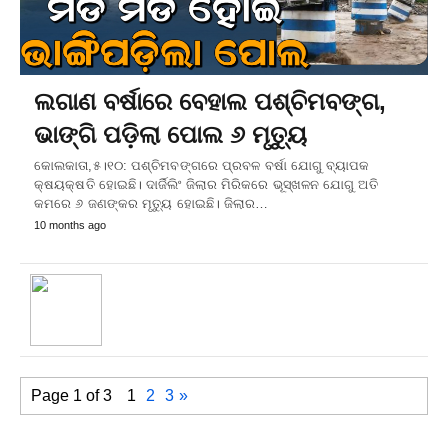
ଲଗାଣ ବର୍ଷାରେ ବେହାଲ ପଶ୍ଚିମବଙ୍ଗ,
ଭାଙ୍ଗି ପଡ଼ିଲା ପୋଲ ୬ ମୃତ୍ୟୁ
କୋଲକାତା,୫।୧୦: ପଶ୍ଚିମବଙ୍ଗରେ ପ୍ରବଳ ବର୍ଷା ଯୋଗୁ ବ୍ୟାପକ
କ୍ଷୟକ୍ଷତି ହୋଇଛି। ଦାର୍ଜିଲିଂ ଜିଲାର ମିରିକରେ ଭୂସ୍ଖଳନ ଯୋଗୁ ଅତି
କମରେ ୬ ଜଣଙ୍କର ମୃତ୍ୟୁ ହୋଇଛି। ଜିଲାର…
10 months ago
Page 1 of 3
1
2
3
»