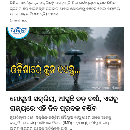
ରିଷିଡ଼ା,୪ା୭(ସୁଶାନ୍ତ ମଲ୍ଲିକ): କଳାହାଣ୍ଡି ଜିଲା କର୍ଲାମୁଣ୍ଡା ବ୍ଲକ ରିଷିଡ଼ା
ଗ୍ରାମର ହରି ବାରିକଙ୍କ ପରିବାର ଆବାସ ଯୋଜନାରୁ ବଞ୍ଚିତ ହୋଇ ଦୟନୀୟ
ଭାବେ ଜୀବନ ବିତାଉଛନ୍ତି। ଆବାସ…
1 month ago
ମୋସୁମୀ ସକ୍ରିୟ, ଆସୁଛି ବଡ଼ ବର୍ଷା, ଏସବୁ
ରାଜ୍ୟରେ ଏହି ଦିନ ପ୍ରବଳ ବର୍ଷିବ
ନୂଆଦିଲ୍ଲୀ,୯।୬: ଦକ୍ଷିଣ-ପଶ୍ଚିମ ମୌସୁମୀ ବାୟୁ ଧୀରେ ଧୀରେ ଆଗକୁ
ବଢ଼ୁଛି। ଭାରତୀୟ ପାଣିପାଗ ବିଭାଗ (IMD) ଅନୁଯାୟୀ, ମୌସୁମୀ ବାୟୁ
ଆରବ ସାଗରର ଅନେକ ଅତିରିକ୍ତ ଅଂଶ,…