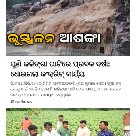
ପୁଣି କଳିଙ୍ଗା ଘାଟିରେ ପ୍ରବଳ ବର୍ଷା:
ଧୋଇଗଲା କଂକ୍ରିଟ୍‌ କାର୍ଯ୍ୟ
ଜି.ଉଦୟଗିରି,୧୧ା୧୦(ଶିଶିର ପଟ୍ଟନାୟକ/ଚିନ୍ମୟ କୁମାର ସେଠୀ) ଭୂସ୍ଖଳନ
ଯୋଗୁ ଦୀର୍ଘ ୨୫ ଦିନ ହେଲାଣି କଳିଙ୍ଗା ଘାଟି ଦେଇ ଯାଇଥିବା ୧୫୭ ନମ୍ବର
ଜାତୀୟ ରାଜପଥରେ ଯାତାୟାତ ସମ୍ପୂର୍ଣ୍ଣ…
10 months ago