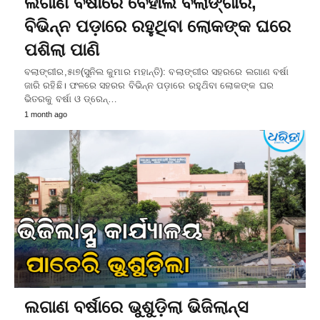
ଲଗାଣ ବର୍ଷାରେ ବେହାଲ ବଲାଙ୍ଗୀର,
ବିଭିନ୍ନ ପଡ଼ାରେ ରହୁଥିବା ଲୋକଙ୍କ ଘରେ
ପଶିଲା ପାଣି
ବଲାଙ୍ଗୀର,୫ା୭(ସୁନିଲ କୁମାର ମହାନ୍ତି): ବଲାଙ୍ଗୀର ସହରରେ ଲଗାଣ ବର୍ଷା
ଜାରି ରହିଛି। ଫଳରେ ସହରର ବିଭିନ୍ନ ପଡ଼ାରେ ରହୁଥ‌ିବା ଲୋକଙ୍କ ଘର
ଭିତରକୁ ବର୍ଷା ଓ ଡ୍ରେନ୍…
1 month ago
ଲଗାଣ ବର୍ଷାରେ ଭୁଶୁଡ଼ିଲା ଭିଜିଲାନ୍ସ