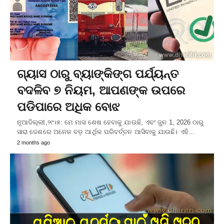
ଗ୍ୟାସ ଠାରୁ ବ୍ୟାଙ୍କିଙ୍ଗ ପର୍ଯ୍ୟନ୍ତ
ବଦଳିବ ୭ ନିୟମ, ଆପଣଙ୍କ ଉପରେ
ପଡିପାରେ ଅଧିକ ବୋଝ
ନୂଆଦିଲ୍ଲୀ,୨୯।୫: ମେ ମାସ ଶେଷ ହେବାକୁ ଯାଉଛି, ଏବଂ ଜୁନ 1, 2026 ଠାରୁ
ସାରା ଦେଶରେ ଅନେକ ବଡ଼ ଆର୍ଥିକ ପରିବର୍ତ୍ତନ ଆସିବାକୁ ଯାଉଛି। ଏହି…
2 months ago