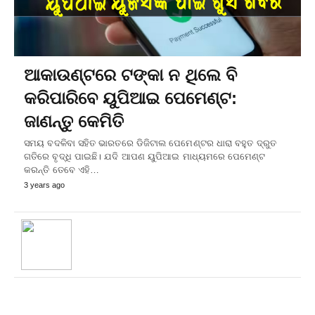
ଆକାଉଣ୍ଟରେ ଟଙ୍କା ନ ଥିଲେ ବି
କରିପାରିବେ ୟୁପିଆଇ ପେମେଣ୍ଟ:
ଜାଣନ୍ତୁ କେମିତି
ସମୟ ବଦଳିବା ସହିତ ଭାରତରେ ଡିଜିଟାଲ ପେମେଣ୍ଟର ଧାରା ବହୁତ ଦ୍ରୁତ
ଗତିରେ ବୃଦ୍ଧି ପାଇଛି। ଯଦି ଆପଣ ୟୁପିଆଇ ମାଧ୍ୟମରେ ପେମେଣ୍ଟ
କରନ୍ତି ତେବେ ଏହି…
3 years ago