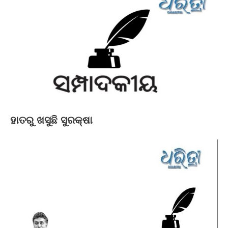
ହାତରୁ ଖସୁଛି ସୁରକ୍ଷା