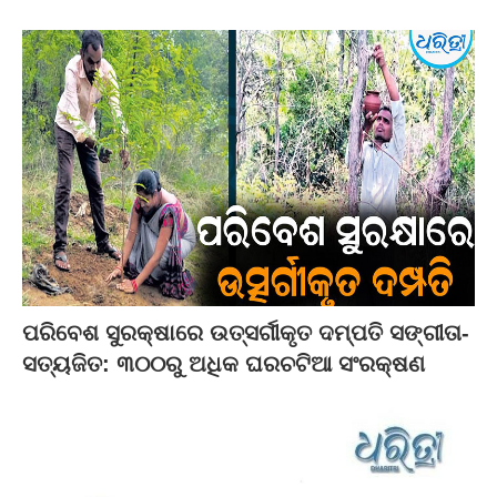
ପରିବେଶ ସୁରକ୍ଷାରେ ଉତ୍ସର୍ଗୀକୃତ ଦମ୍ପତି ସଙ୍ଗୀତା-
ସତ୍ୟଜିତ: ୩୦୦ରୁ ଅଧିକ ଘରଚଟିଆ ସଂରକ୍ଷଣ