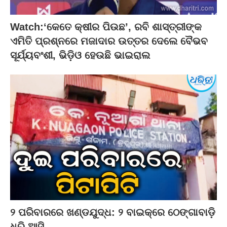
Watch:‘କେତେ କ୍ଷୀର ପିଉଛ’, ରବି ଶାସ୍ତ୍ରୀଙ୍କ
ଏମିତି ପ୍ରଶ୍ନରେ ମଜାଦାର ଉତ୍ତର ଦେଲେ ବୈଭବ
ସୂର୍ଯ୍ୟବଂଶୀ, ଭିଡ଼ିଓ ହେଉଛି ଭାଇରାଲ
୨ ପରିବାରରେ ଖଣ୍ଡଯୁଦ୍ଧ: ୨ ବାଇକ୍‌ରେ ଠେଙ୍ଗାବାଡ଼ି
ଧରି ଆସି…