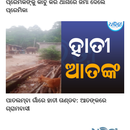
ପ୍ରେମିକଙ୍କୁ କାବୁ କରି ଥାନାରେ ଜିମା ଦେଲେ
ପ୍ରେମିକା
ପାତଲମ୍ବା ଗାଁରେ ହାତୀ ତାଣ୍ଡବ: ଆତଙ୍କରେ
ଗ୍ରାମବାସୀ