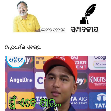
ହିନ୍ଦୁଧର୍ମର ସ୍ବରୂପ