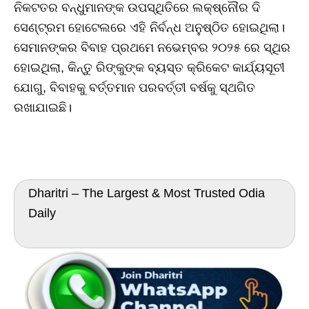
ନିକଟତର ବନ୍ଧୁମାନଙ୍କ ଉପସ୍ଥିତିରେ ଲକ୍ଷ୍ନୌର ଦି
ସେଣ୍ଟ୍ରମ ହୋଟେଲରେ ଏହି ନିର୍ବନ୍ଧ ଅନୁଷ୍ଠିତ ହୋଇଥିଲା।
ସେମାନଙ୍କର ବିବାହ ପ୍ରଥମେ ନଭେମ୍ବର ୨୦୨୫ ରେ ସ୍ଥିର
ହୋଇଥିଲା, କିନ୍ତୁ ରିଙ୍କୁଙ୍କ ବ୍ୟସ୍ତ କ୍ରିକେଟ କାର୍ଯ୍ୟସୂଚୀ
ଯୋଗୁ, ବିବାହକୁ ବର୍ତ୍ତମାନ ପରବର୍ତ୍ତୀ ବର୍ଷକୁ ସ୍ଥଗିତ
ରଖାଯାଇଛି।
Dharitri – The Largest & Most Trusted Odia
Daily