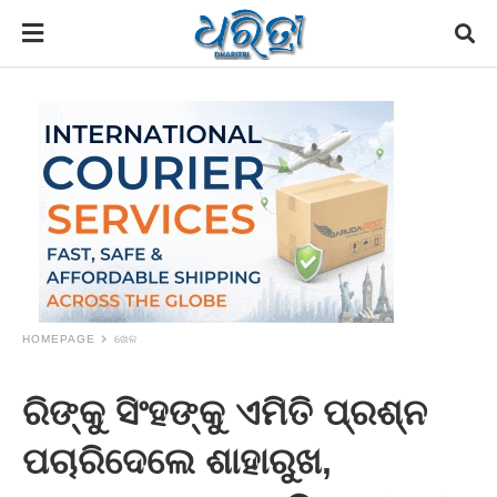
HOMEPAGE
ଖେଳ
ରିଙ୍କୁ ସିଂହଙ୍କୁ ଏମିତି ପ୍ରଶ୍ନ
ପଚାରିଦେଲେ ଶାହାରୁଖ,