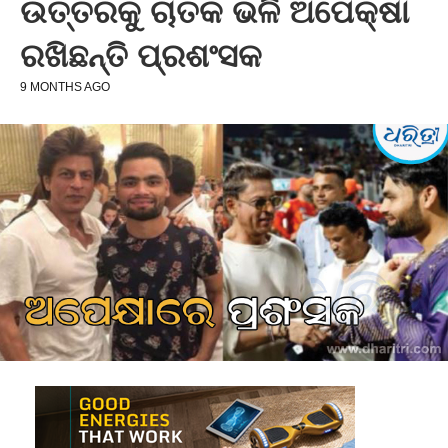
ଉତ୍ତରକୁ ଚାତକ ଭଳି ଅପେକ୍ଷା
ରଖିଛନ୍ତି ପ୍ରଶଂସକ
9 MONTHS AGO