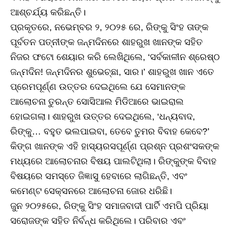
ଆଶ୍ଚର୍ଯ୍ୟ କରିଛନ୍ତି।
ପ୍ରକୃତରେ, ନଭେମ୍ବର ୨, ୨୦୨୫ ରେ, ରିଙ୍କୁ ସିଂହ ତାଙ୍କ
ପୂର୍ବତନ ପତ୍ନୀଙ୍କ ଜନ୍ମଦିନରେ ଶାହରୁଖ ଖାନଙ୍କ ସହିତ
ନିଜର ଫଟୋ ଶେୟାର କରି ଲେଖିଥିଲେ, ‘ସର୍ବକାଳୀନ ଶ୍ରେଷ୍ଠ
ଜନ୍ମଦିନ! ଜନ୍ମଦିନର ଶୁଭେଚ୍ଛା, ସାର।’ ଶାହରୁଖ ଖାନ ଏତେ
ପ୍ରେମପୂର୍ଣ୍ଣ ଉତ୍ତର ଦେଇଥିଲେ ଯେ ସେମାନଙ୍କ
ଆଲୋଚନା ତୁରନ୍ତ ସୋସିଆଲ ମିଡିଆରେ ଭାଇରାଲ
ହୋଇଗଲା। ଶାହରୁଖ ଉତ୍ତର ଦେଇଥିଲେ, ‘ଧନ୍ୟବାଦ,
ରିଙ୍କୁ… ବହୁତ ଭଲପାଇବା, ତେବେ ତୁମର ବିବାହ କେବେ?’
କିଙ୍ଗ ଖାନଙ୍କ ଏହି ହାସ୍ୟରସପୂର୍ଣ୍ଣ ପ୍ରଶ୍ନ ପ୍ରଶଂସକଙ୍କ
ମଧ୍ୟରେ ଆଲୋଚନାର ବିଷୟ ପାଲଟିଥିଲା। ରିଙ୍କୁଙ୍କ ବିବାହ
ବିଷୟରେ ସମସ୍ତେ ଜିଜ୍ଞାସୁ ହେବାରେ ଲାଗିଛନ୍ତି, ଏବଂ
କମେଣ୍ଟ ସେକ୍ସନରେ ଆଲୋଚନା ଜୋର ଧରିଛି।
ଜୁନ ୨୦୨୫ରେ, ରିଙ୍କୁ ସିଂହ ସମାଜବାଦୀ ପାର୍ଟି ଏମପି ପ୍ରିୟା
ସରୋଜଙ୍କ ସହିତ ନିର୍ବନ୍ଧ କରିଥିଲେ। ପରିବାର ଏବଂ