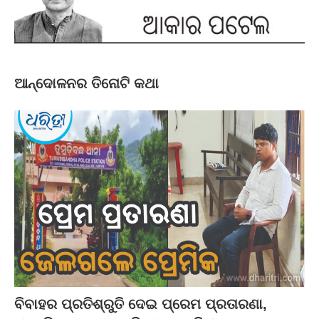
ଆନ୍ଦୋଳନର ତିନୋଟି କଥା
ବିବାହର ପ୍ରତିଶ୍ରୁତି ଦେଇ ପ୍ରେମ ପ୍ରତାରଣା,