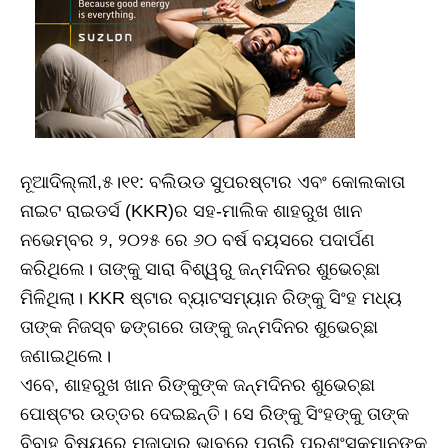
ନୂଆଦିଲ୍ଲୀ,୫।୧୧: ବଲିଉଡ ସୁପରଷ୍ଟାର ଏବଂ କୋଲକାତା
ନାଇଟ ରାଇଡର୍ସ (KKR)ର ସହ-ମାଲିକ ଶାହରୁଖ ଖାନ
ନଭେମ୍ବର ୨, ୨୦୨୫ ରେ ୬୦ ବର୍ଷ ବୟସରେ ପଦାର୍ପଣ
କରିଥିଲେ। ତାଙ୍କୁ ସାରା ବିଶ୍ୱରୁ ଜନ୍ମଦିନର ଶୁଭେଚ୍ଛା
ମିଳିଥିଲା। KKR ଷ୍ଟାର ବ୍ୟାଟସମ୍ୟାନ ରିଙ୍କୁ ସିଂହ ମଧ୍ୟ
ତାଙ୍କ ନିଜସ୍ବ ଢଙ୍ଗରେ ତାଙ୍କୁ ଜନ୍ମଦିନର ଶୁଭେଚ୍ଛା
ଜଣାଇଥିଲେ।
ଏବେ, ଶାହରୁଖ ଖାନ ରିଙ୍କୁଙ୍କ ଜନ୍ମଦିନର ଶୁଭେଚ୍ଛା
ପୋଷ୍ଟର ଉତ୍ତର ଦେଇଛନ୍ତି। ସେ ରିଙ୍କୁ ସିଂହଙ୍କୁ ତାଙ୍କ
ବିବାହ ବିଷୟରେ ମଜାଦାର ଭାବରେ ପଚାରି ପ୍ରଶଂସକମାନଙ୍କୁ