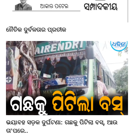
ନୈତିକ ଦୁର୍ବଳତାର ପ୍ରତୀକ
ଭୟାବହ ସଡ଼କ ଦୁର୍ଘଟଣା: ଗଛକୁ ପିଟିଲା ବସ୍‌, ଆଉ
ତା’ପରେ..