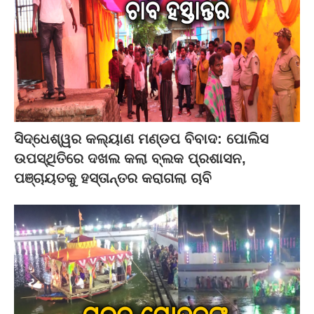
ସିଦ୍ଧେଶ୍ୱର କଲ୍ୟାଣ ମଣ୍ଡପ ବିବାଦ: ପୋଲିସ
ଉପସ୍ଥିତିରେ ଦଖଲ କଲା ବ୍ଲକ ପ୍ରଶାସନ,
ପଞ୍ଚାୟତକୁ ହସ୍ତାନ୍ତର କରାଗଲା ଚାବି