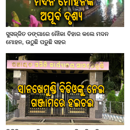
ସୁସଜ୍ଜିତ ଡଙ୍ଗାରେ ନୌକା ବିହାର କଲେ ମଦନ
ମୋହନ, ଉଠୁଛି ପଡୁଛି ସହର