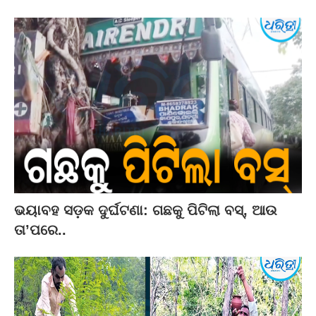
ଭୟାବହ ସଡ଼କ ଦୁର୍ଘଟଣା: ଗଛକୁ ପିଟିଲା ବସ୍‌, ଆଉ
ତା’ପରେ..