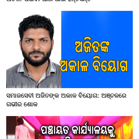
ସମାଜସେବୀ ଅଜିତଙ୍କ ଅକାଳ ବିୟୋଗ: ଅଞ୍ଚଳରେ
ଗଭୀର ଶୋକ