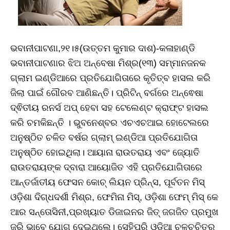
ଭବାନୀପାଟଣା,୨୧।୫(ଉତ୍ତମ କୁମାର ଦାଶ)-କଳାହାଣ୍ଡି
ଭବାନୀପାଟଣାର ଝିଅ ଅନ୍ବେଷା ମିଶ୍ର(୧୩) ସମ୍ମାନଜନକ
ଗ୍ଲାମ ଇଣ୍ଡିଆରେ ପ୍ରତିଯୋଗିତାରେ କୃତିତ୍ବ ହାସଲ କରି
ଜିଲା ପାଇଁ ଗୌରବ ଆଣିଛନ୍ତି। ପ୍ରିଟିନ୍ ବର୍ଗରେ ଅନ୍ଵେଷା
ଦ୍ଵିତୀୟ ରନର୍ସ ଅପ୍ ହେବା ସହ ଟେଲେଣ୍ଟ କ୍ରାଫ୍ଟ ହାସଲ
କରି ଚମକିଛନ୍ତି । ଭୁବନେଶ୍ବର ଏଚଏଚଆଇ ହୋଟେଲରେ
ଅନୁଷ୍ଠିତ ଚଳିତ ବର୍ଷର ଗ୍ଲାମ୍ ଇଣ୍ଡିଆ ପ୍ରତିଯୋଗିତା
ଅନୁଷ୍ଠିତ ହୋଇଥିଲା। ଆୟାନା ରାଉତରାୟ ଏବଂ ଜ୍ୟୋତି
ରାଉତରାୟଙ୍କ ଦ୍ବାରା ଆୟୋଜିତ ଏହି ପ୍ରତିଯୋଗିତାରେ
ଆନ୍ତର୍ଜାତୀୟ ଫେସନ କୋଚ୍ ଲିୟନ ପ୍ରିନ୍ସ, ପୂର୍ବତନ ମିସ୍
ଓଡ଼ିଶା ଦିଗ୍ଧଦର୍ଶୀ ମିଶ୍ର, ଫେମିନା ମିସ୍, ଓଡ଼ିଶା ଫେମ୍ ମିସ୍ କେ
ଆର ସନ୍ତୋସିନୀ,ପ୍ରଖ୍ୟାତ ଡିଜାଇନର ଜିତ୍ ଜଗଜିତ ପ୍ରମୁଖ
ଜୁରି ଭାବେ ଯୋଗ ଦେଇଥିଲେ। ସେହିପରି ଓଡ଼ିଆ ଚଳଚ୍ଚିତ୍ର