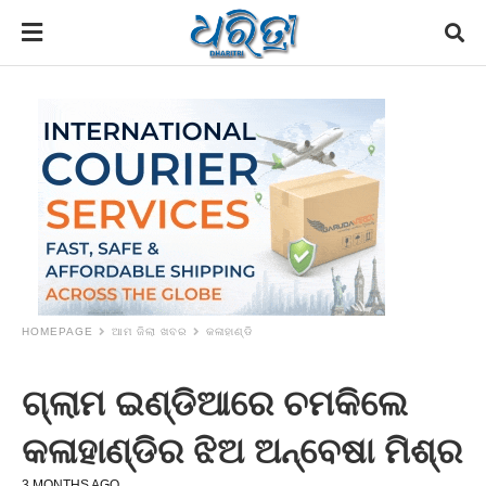
HOMEPAGE
ଆମ ଜିଲା ଖବର
କଳାହାଣ୍ଡି
ଗ୍ଲାମ ଇଣ୍ଡିଆରେ ଚମକିଲେ
କଳାହାଣ୍ଡିର ଝିଅ ଅନ୍ବେଷା ମିଶ୍ର
3 MONTHS AGO