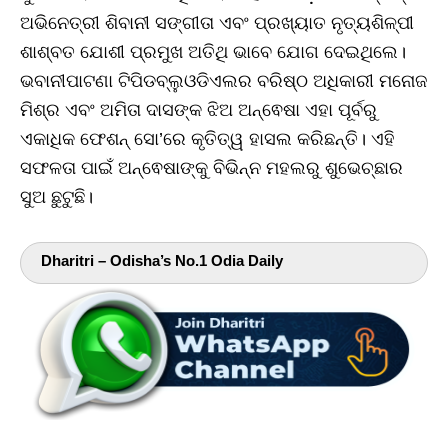
ଅଭିନେତ୍ରୀ ଶିବାନୀ ସଙ୍ଗୀତା ଏବଂ ପ୍ରଖ୍ୟାତ ନୃତ୍ୟଶିଳ୍ପୀ
ଶାଶ୍ବତ ଯୋଶୀ ପ୍ରମୁଖ ଅତିଥି ଭାବେ ଯୋଗ ଦେଇଥିଲେ।
ଭବାନୀପାଟଣା ଟିପିଡବ୍ଲୁଓଡିଏଲର ବରିଷ୍ଠ ଅଧିକାରୀ ମନୋଜ
ମିଶ୍ର ଏବଂ ଅମିତା ଦାସଙ୍କ ଝିଅ ଅନ୍ଵେଷା ଏହା ପୂର୍ବରୁ
ଏକାଧିକ ଫେଶନ୍ ସୋ’ରେ କୃତିତ୍ୱ ହାସଲ କରିଛନ୍ତି। ଏହି
ସଫଳତା ପାଇଁ ଅନ୍ଵେଷାଙ୍କୁ ବିଭିନ୍ନ ମହଲରୁ ଶୁଭେଚ୍ଛାର
ସୁଅ ଛୁଟୁଛି।
Dharitri – Odisha’s No.1 Odia Daily