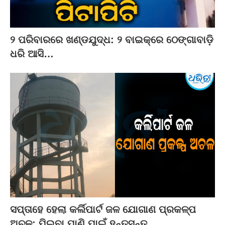
୨ ପରିବାରରେ ଖଣ୍ଡଯୁଦ୍ଧ: ୨ ବାଇକ୍‌ରେ ଠେଙ୍ଗାବାଡ଼ି
ଧରି ଆସି…
ସପ୍ତାହେ ହେଲା କର୍ଲିପାର୍ଟ ଜଳ ଯୋଗାଣ ପ୍ରକଳ୍ପ
ଅଚଳ: ପିଇବା ପାଣି ପାଇଁ ହନ୍ତସନ୍ତ