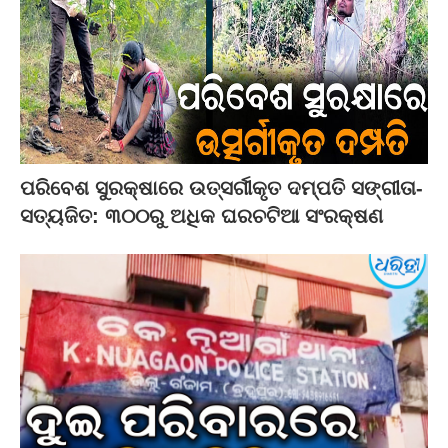
ପରିବେଶ ସୁରକ୍ଷାରେ ଉତ୍ସର୍ଗୀକୃତ ଦମ୍ପତି ସଙ୍ଗୀତା-
ସତ୍ୟଜିତ: ୩୦୦ରୁ ଅଧିକ ଘରଚଟିଆ ସଂରକ୍ଷଣ