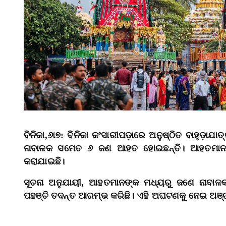
ବିନିକା,୬ା୭:
ବିନିକା କଂସାରୀପଡ଼ାରେ ଅନୁଷ୍ଠିତ ବାହୁଡ଼
ନାବାଳକ ସମେତ ୬ ଜଣ ଆହତ ହୋଇଛନ୍ତି। ଆହତମାନଙ୍କୁ ତ
କରାଯାଇଛି।
ସୂଚନା ଅନୁଯାୟୀ, ଆହତମାନଙ୍କ ମଧ୍ୟରୁ ଜଣେ ନାବାଳକ
ପହଞ୍ଚି ତଦନ୍ତ ଆରମ୍ଭ କରିଛି। ଏହି ଅଘଟଣକୁ ନେଇ ଅଞ