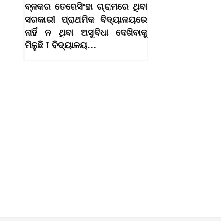
ବ୍ଳକର ତେରେସିଂହା ଗ୍ରାମରେ ଥିବା
ସରକାରୀ ପ୍ରାଥମିକ ବିଦ୍ୟାଳୟରେ
ନାହିଁ ନ ଥିବା ଅସୁବିଧା ଦେଖିବାକୁ
ମିଳୁଛି I ବିଦ୍ୟାଳୟ…