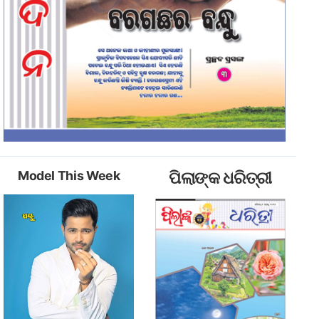
Model This Week
ପିଲାଙ୍କ ଧରିତ୍ରୀ