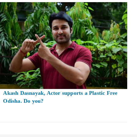
Akash Dasnayak, Actor supports a Plastic Free
Odisha. Do you?