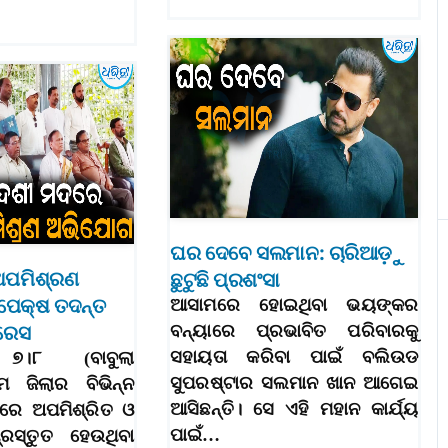
ଘର ଦେବେ ସଲମାନ: ଚାରିଆଡ଼ୁ
ଅପମିଶ୍ରଣ
ଛୁଟୁଛି ପ୍ରଶଂସା
ପେକ୍ଷ ତଦନ୍ତ
ଆସାମରେ ହୋଇଥିବା ଭୟଙ୍କର
୍ରେସ
ବନ୍ୟାରେ ପ୍ରଭାବିତ ପରିବାରକୁ
ସହାୟତା କରିବା ପାଇଁ ବଲିଉଡ
୭।୮ (ବାବୁଲା
ସୁପରଷ୍ଟାର ସଲମାନ ଖାନ ଆଗେଇ
ାମ ଜିଲାର ବିଭିନ୍ନ
ଆସିଛନ୍ତି। ସେ ଏହି ମହାନ କାର୍ଯ୍ୟ
ିରେ ଅପମିଶ୍ରିତ ଓ
ପାଇଁ…
ସ୍ତୁତ ହେଉଥିବା