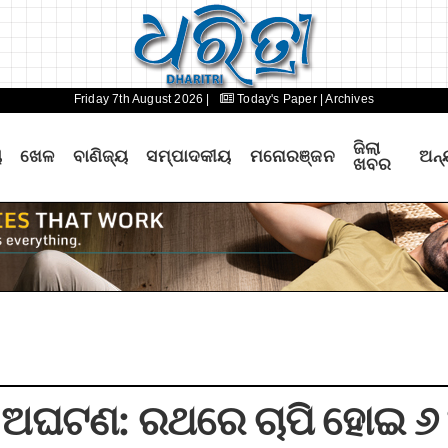
Friday 7th August 2026 |
Today's Paper
| Archives
ଜିଲା
ୟ
ଖେଳ
ବାଣିଜ୍ୟ
ସମ୍ପାଦକୀୟ
ମନୋରଞ୍ଜନ
ଅନ୍
ଖବର
ାରେ ଅଘଟଣ: ରଥରେ ଚାପି ହୋଇ 