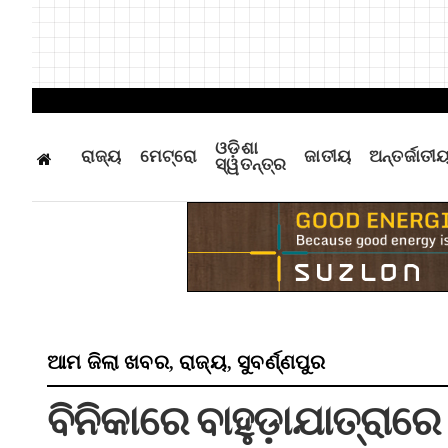
ଓଡ଼ିଶା
ରାଜ୍ୟ
ମେଟ୍ରୋ
ଜାତୀୟ
ଅନ୍ତର୍ଜାତୀ
ସ୍ୱତନ୍ତ୍ର
ଆମ ଜିଲା ଖବର
ରାଜ୍ୟ
ସୁବର୍ଣ୍ଣପୁର
,
,
ବିନିକାରେ ବାହୁଡ଼ାଯାତ୍ର