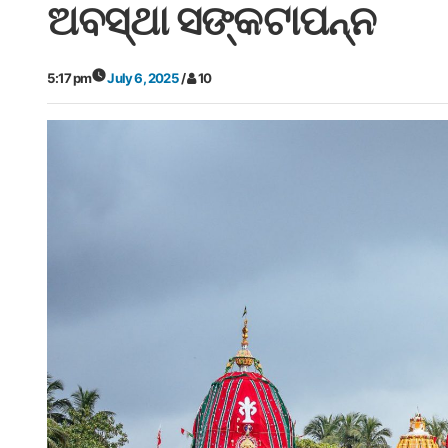
ଅବସ୍ଥା ସଙ୍କଟାପନ୍ନ
5:17 pm
July 6, 2025
/
10