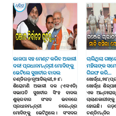
ଭାଜପା ସହ ମେଣ୍ଟ କରିବ ଅକାଳୀ
ଚାଲିଥିଲା ଗଞ୍
ଦଳ! ପ୍ରଧାନମନ୍ତ୍ରୀ ମୋଦିଙ୍କୁ
ମହିଳାଙ୍କ ସମେ
ଭେଟିଲେ ସୁଖବୀର ବାଦଲ
ଗିରଫ କରି…
ଚଣ୍ଡିଗଡ଼/ନୂଆଦିଲ୍ଲୀ,୭।୮:
ଖୋର୍ଦ୍ଧା,୭ା୮(ପ
ଶିରୋମଣି ଅକାଳୀ ଦଳ (ଏସଏଡି)
ଖୋର୍ଦ୍ଧା ଶିଳ୍
ସଭାପତି ସୁଖବୀର ସିଂହ ବାଦଲ
ଏକ ଆନ୍ତଃରାଜ
ଶୁକ୍ରବାର ସଂସଦ ଭବନରେ
ଚାଲାଣକାରୀଙ୍
ପ୍ରଧାନମନ୍ତ୍ରୀ ନରେନ୍ଦ୍ର
ହୋଇଛି। ଗଡ଼ଖୋ
ମୋଦିଙ୍କୁ ଭେଟିଥିଲେ। ସଂସଦର
ଚଣ୍ଡିମନ୍ଦିର