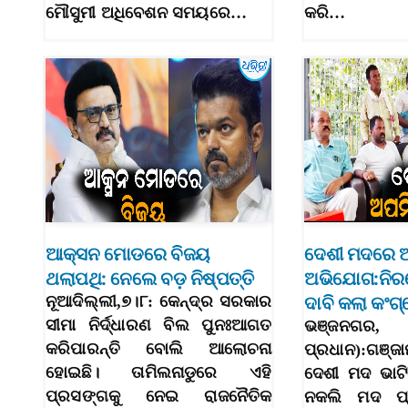
ମୌସୁମୀ ଅଧିବେଶନ ସମୟରେ…
କରି…
ଆକ୍ସନ ମୋଡରେ ବିଜୟ
ଦେଶୀ ମଦରେ 
ଥଲାପଥି: ନେଲେ ବଡ଼ ନିଷ୍ପତ୍ତି
ଅଭିଯୋଗ:ନିର
ନୂଆଦିଲ୍ଲୀ,୭।୮: କେନ୍ଦ୍ର ସରକାର
ଦାବି କଲା କଂଗ
ସୀମା ନିର୍ଦ୍ଧାରଣ ବିଲ ପୁନଃଆଗତ
ଭଞ୍ଜନଗର, 
କରିପାରନ୍ତି ବୋଲି ଆଲୋଚନା
ପ୍ରଧାନ):ଗଞ୍ଜ
ହୋଇଛି। ତାମିଲନାଡୁରେ ଏହି
ଦେଶୀ ମଦ ଭାଟ
ପ୍ରସଙ୍ଗକୁ ନେଇ ରାଜନୈତିକ
ନକଲି ମଦ ପ୍ର