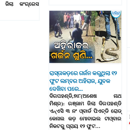
 ଜିଲା କଂଗ୍ରେସ
ରାସ୍ତାକଡ଼ରେ ଗର୍ଜନ କରୁଥିଲା ୧୨
ଫୁଟ ଲମ୍ବର ଅହିରାଜ, ଯୁବକ
ଦେଖିବା ପରେ…
ଦିଗପହଣ୍ଡି,୭ା୮(ଅଶେଷ ନାଥ
ମିଶ୍ର): ଗଞ୍ଜାମ ଜିଲା ଦିଗପହଣ୍ଡି
ଏନ୍‌ଏସି ୩ ନଂ ଓ୍ବାର୍ଡ ପିଏଚ୍‌ଡି ରୋଡ୍‌
କେନାଲ କଡ଼ ମୋବାଇଲ ଟାଓ୍ବାର
ନିକଟରୁ୍‌ ପ୍ରାୟ ୧୨ ଫୁଟ…