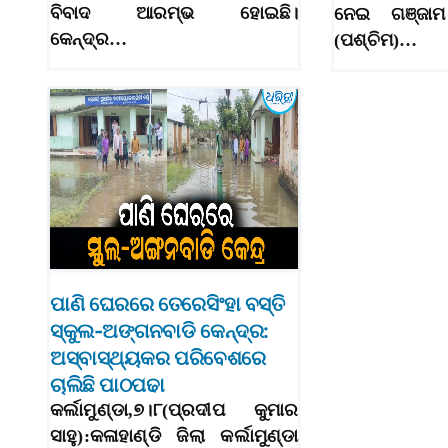
ବିବାଦ ଆରମ୍ଭ ହୋଇଛି।
ନେଇ ଗଞ୍ଜାମ
କେନ୍ଦ୍ର…
(ପଶ୍ଚିମ)…
ପାଣି ଘେରରେ ତେରେସିଂହା ବସ୍ତି
ସ୍କୁଲ-ଅଙ୍ଗନବାଡି କେନ୍ଦ୍ର:
ଅସ୍ବାସ୍ଥ୍ୟକର ପରିବେଶରେ
ଚାଲିଛି ପାଠପଢା
କର୍ଲାମୁଣ୍ଡା,୭।୮(ପ୍ରଦୀପ କୁମାର
ସାହୁ):କଳାହାଣ୍ଡି ଜିଲା କର୍ଲାମୁଣ୍ଡା