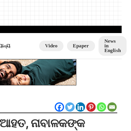
News
ୟାନ୍ୟ
Video
Epaper
in
English
୬ ଆହତ, ନାବାଳକଙ୍କ