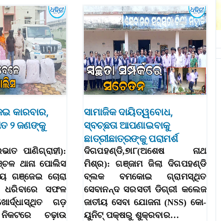
ଜେଇ କାରବାର,
ସାମାଜିକ ଦାୟିତ୍ୱବୋଧ,
ତ ୨ ଜଣଙ୍କୁ
ସ୍ବଚ୍ଛତା ଆପଣାଇବାକୁ
ଛାତ୍ରୀଛାତ୍ରଙ୍କୁ ପରାମର୍ଶ
୍ରଭାତ ପାଣିଗ୍ରାହୀ):
ଦିଗପହଣ୍ଡି,୭ା୮(ଅଶେଷ ନାଥ
ପାଞ୍ଚଳ ଥାନା ପୋଲିସ
ମିଶ୍ର): ଗଞ୍ଜାମ ଜିଲା ଦିଗପହଣ୍ଡି
୍ୟ ଗଞ୍ଜେଇ ଚୋରା
ବ୍ଲକ ବମକୋଇ ଗ୍ରାମସ୍ଥିତ
କୁ ଧରିବାରେ ସଫଳ
ସେବାନନ୍ଦ ସରସତୀ ଡିଗ୍ରୀ କଲେଜ
ର୍ଦ୍ଧାସ୍ଥିତ ଗଡ଼
ଜାତୀୟ ସେବା ଯୋଜନା (NSS) କୋ-
 ନିକଟରେ ଚଢ଼ାଉ
ୟୁନିଟ୍‌ ପକ୍ଷରୁ ଶୁକ୍ରବାର…