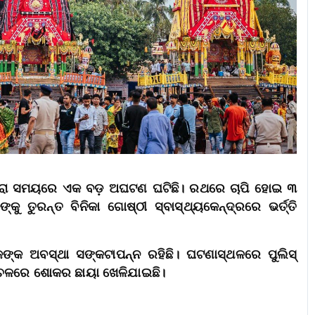
ାଯାତ୍ରା ସମୟରେ ଏକ ବଡ଼ ଅଘଟଣ ଘଟିଛି। ରଥରେ ଚାପି ହୋଇ ୩
ୁରନ୍ତ ବିନିକା ଗୋଷ୍ଠୀ ସ୍ବାସ୍ଥ୍ୟକେନ୍ଦ୍ରରେ ଭର୍ତ୍ତି
ଙ୍କ ଅବସ୍ଥା ସଙ୍କଟାପନ୍ନ ରହିଛି। ଘଟଣାସ୍ଥଳରେ ପୁଲିସ୍
୍ଚଳରେ ଶୋକର ଛାୟା ଖେଳିଯାଇଛି।