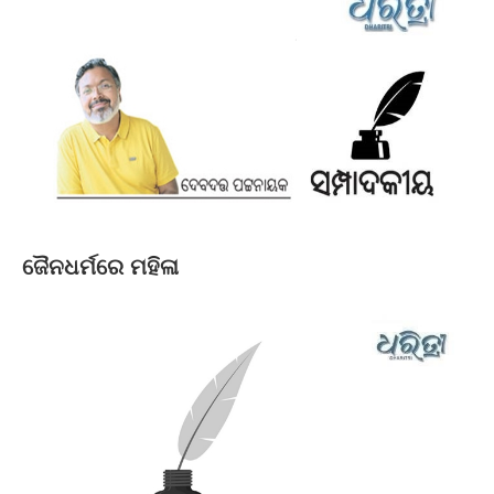
ଜୈନଧର୍ମରେ ମହିଳା