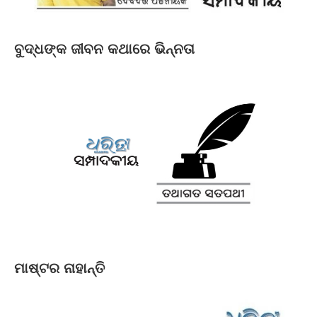
ବୁଦ୍ଧଙ୍କ ଜୀବନ କଥାରେ ଭିନ୍ନତା
ମାଷ୍ଟର ନାହାନ୍ତି