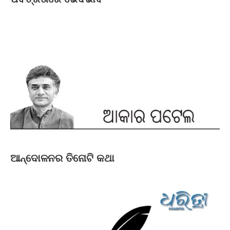
ଆନ୍ଦୋଳନର ତିନୋଟି କଥା