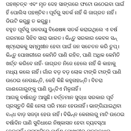
ପହଞ୍ଚତ୍ବ ଏବଂ ମୃତ ଦେହ ସାଙ୍ଗରେ ଫଟୋ ଉଠେଇବା ପାଇଁ
ହିଁ ପୋଲିସ ପହଞ୍ଚିବ। ପୂର୍ବରୁ ସତର୍କ ନାହିଁ କି ଜାଗ୍ରତ ନାହିଁ।
ଡିଉଟି କରୁଛୁ ତ କରୁଛୁ।
ବହୁତ ପୂର୍ବରୁ ଜଳବାୟୁ ବିଶେଷଜ୍ଞ ସତର୍କ କରାଇଥିଲେ ଏ ବର୍ଷ
ଗରମରେ ସିଝିବ ସାରା ଭାରତ। କିନ୍ତୁ ସରକାର କେବଳ ସନ୍‌
ଷ୍ଟ୍ରୋକକୁ ସମ୍ମୁଖୀନ ହେବା ପାଇଁ ଜନ ସଚେତନ କରି ଚୁପ୍‌।
କିନ୍ତୁ ପୋଖରୀରେ କେମିତି ପାଣି ରହିବ, ପାଣି ଅଧିକ କେମିତି
ଖର୍ଚ୍ଚ କରିବେ ନାହିଁ- ଜାଗ୍ରତ ନିଜେ ହେଲେ ନାହିଁ କି କାହାକୁ
ମଧ୍ୟ କଲେ ନାହିଁ। ଗାଁର ବଡ଼ ବଡ଼ ଲୋକ ଟାଙ୍କି ଟାଙ୍କି ପାଣି
ଉଠେଇ ନେଉଛନ୍ତି, କେହି କିଛି କହୁନାହାନ୍ତି। ବିଚରା
ଗାଈଗୋରୁଙ୍କୁ ପାଣି ମୁନ୍ଦିଏ ମିଳୁନାହିଁ।
ଆଗକୁ ବର୍ଷାଋତୁ ଆସୁଛି। ବର୍ତ୍ତମାନ ସୁଦ୍ଧା ସରକାର ପୂର୍ବ
ପ୍ରସ୍ତୁତି କିଛି ନେଲା ପରି ମନେ ହେଉନାହିଁ। ଭାଙ୍ଗିଯାଇଥିବା
ବନ୍ଧ ବାଡ଼ ସଜଡ଼ା ହେଉ ନାହିଁ। ବିଭିନ୍ନ କେନାଲରୁ ମାଟି ଉଠେଇ
ବର୍ଷାଦିନ ପାଣି ସୁବିଧାରେ ନିଷ୍କାସନ ହେବା ବ୍ୟବସ୍ଥା