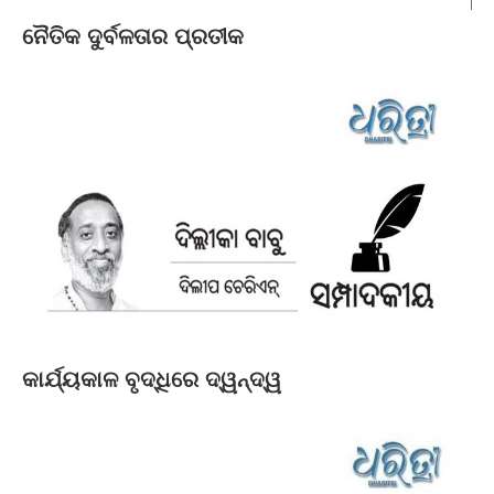
ନୈତିକ ଦୁର୍ବଳତାର ପ୍ରତୀକ
କାର୍ଯ୍ୟକାଳ ବୃଦ୍ଧିରେ ଦ୍ୱନ୍ଦ୍ୱ