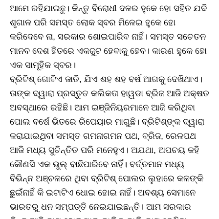
ଆମେ ରହିଯାଇଛୁ। କିନ୍ତୁ ବିରୋଧୀ ଦଳର ହୁକେ ହୋ ସହିତ ଯଦି
ଶୃଗାଳ ପରି ସମସ୍ତ ଲୋକ ସ୍ବର ମିଳେଇ ହୁକେ ହୋ
କରିଦେବେ ନା, ସରକାର ଶୋଇପାରିବ ନାହିଁ। ସମସ୍ତ ସଚେତନ
ମାନବ ଦେଶ ହିତରେ ଏକଜୁଟ ହେବାକୁ ହେବ। କାରଣ ହୁକେ ହୋ
ଏକ ସାମୂହିକ ସ୍ବର।
ବ୍ରିଟିଶ୍‌ ଗୋଟିଏ ଜାତି, ଯିଏ ଶହ ଶହ ବର୍ଷ ଆଗକୁ ଦେଖିଥାଏ।
ତାଙ୍କ ଦ୍ୱାରା ପ୍ରସ୍ତୁତ କଲିକତା ହାୱଡା ବ୍ରିଜ ଆଜି ଅକ୍ଷତ
ଅବସ୍ଥାରେ ରହିଛି। ଆମ ଇଞ୍ଜିନିୟରମାନେ ଆଜି କରିଥିବା
ପୋଲ ବର୍ଷେ ଭିତରେ ରିପେୟାର ମାଗୁଛି। ବ୍ରିଟିଶ୍‌ଙ୍କ ଦ୍ୱାରା
କରାଯାଇଥିବା ସମସ୍ତ ଗମନାଗମନ ପଥ, ବ୍ରିଜ, ରେଳପଥ
ଆଜି ମଧ୍ୟ ସୁଚିନ୍ତିତ ପରି ମନେହୁଏ। ଅଯଥା, ଅପଚୟ କହି
କୌଣସି ଏକ ଭୁଲ୍‌ ବାଛିପାରିବେ ନାହିଁ। ବର୍ତ୍ତମାନ ମଧ୍ୟ
ବିଭିନ୍ନ ଅଞ୍ଚଳରେ ଥିବା ବ୍ରିଟିଶ୍‌ ପୋଲର ଲୁହାରେ କଳଙ୍କି
ଛୁଇଁନାହିଁ କି ଇଟାଟିଏ ଧୋଇ ହୋଇ ନାହିଁ। ଅବଶ୍ୟ ସେମାନେ
ଭାରତରୁ ଧନ ସମ୍ପତ୍ତି ନେଇଯାଇଛନ୍ତି। ଆମ ସରକାର