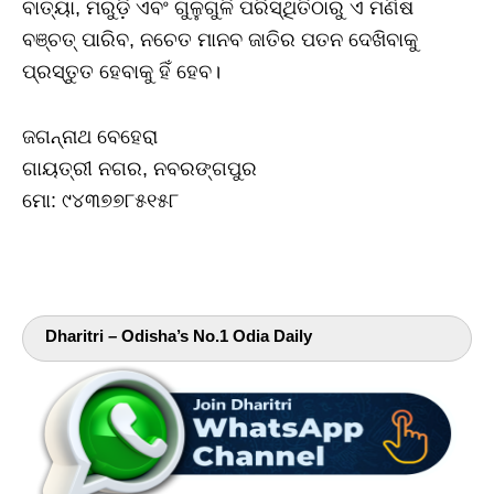
ବାତ୍ୟା, ମରୁଡ଼ି ଏବଂ ଗୁଳୁଗୁଳି ପରିସ୍ଥିତିଠାରୁ ଏ ମଣିଷ
ବଞ୍ଚତ୍ ପାରିବ, ନଚେତ ମାନବ ଜାତିର ପତନ ଦେଖିବାକୁ
ପ୍ରସ୍ତୁତ ହେବାକୁ ହିଁ ହେବ।
ଜଗନ୍ନାଥ ବେହେରା
ଗାୟତ୍ରୀ ନଗର, ନବରଙ୍ଗପୁର
ମୋ: ୯୪୩୭୭୮୫୧୫୮
Dharitri – Odisha’s No.1 Odia Daily