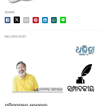
SHARE
RELATED POST
ପବିତ୍ରତାରେ ଭେଦଭାବ