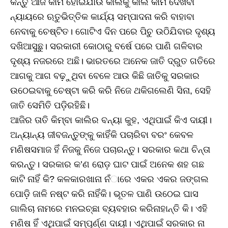
କିନ୍ତୁ ଆଜି କାମ ହୋଇଯାଉ କାଲିକୁ କାଲି କାମ ଦେଖିବା
ନ୍ୟାୟରେ ଋତୁଭିତ୍ତିକ କାର୍ଯ୍ୟ ସମ୍ପାଦନା କରି ବାହାବା
ନେବାକୁ ଚେଷ୍ଟିତ। ଗୋଟିଏ ଦିନ ପରେ ପିଚୁ ଉଠିଯିବାର ଦୃଶ୍ୟ
ଦଖିଆସୁଛୁ। ସରକାରୀ କୋଠାରୁ ବର୍ଷେ ପରେ ପାଣି ଗଳିବାର
ଦୃଶ୍ୟ ନଜରରେ ଅଛି। ଭାରତରେ ଅନେକ ଜାତି ଦ୍ରୁତ ଗତିରେ
ଆଗକୁ ଆଗ ବଢ଼ୁଥିବା ବେଳେ ଆଉ କିଛି ଜାତିକୁ ସରକାର
ଉଠେଇବାକୁ ଚେଷ୍ଟା କରି କରି ନିଜେ ଥକିଗଲେଣି ସିନା, ସେହି
ଜାତି ସେମିତି ପଡ଼ିରହିଛି।
ଆଜିର ତାତି କିମ୍ବା କାଲିର ବନ୍ୟା କୁହ, ଏଥିପାଇଁ କିଏ ଦାୟୀ।
ଅନ୍ୟାନ୍ୟ ଜୀବଜନ୍ତୁଙ୍କୁ କାହିଁକି ପଚାରିବା ବରଂ କେବଳ
ମଣିଷସମାଜ ହିଁ ନିଜକୁ ନିଜେ ପଚାରନ୍ତୁ। ସରକାର କଥା ଚିନ୍ତା
କରନ୍ତୁ। ସରକାର କ’ଣ ରୋଡ଼ ଘାଟ ପାଇଁ ଅନେକ ଶହ ଗଛ
କାଟି ନାହିଁ କି? କଳକାରଖାନା ନଁାରେ ଏକର ଏକର ଜଙ୍ଗଲ
ପୋଡ଼ି ଜାଳି ନଷ୍ଟ କରି ନାହିଁକି। ଭୂତଳ ପାଣି ଉଠେଇ ଘାସ
ଗାଲିଚା ନାମରେ ମନଇଚ୍ଛା ବ୍ୟବହାର କରିନାହାନ୍ତି କି। ଏହି
ମଣିଷ ହିଁ ଏଥିପାଇଁ ସମ୍ପୂର୍ଣ୍ଣ ଦାୟୀ। ଏଥିପାଇଁ ସରକାର ନା