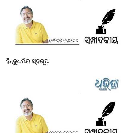
ହିନ୍ଦୁଧର୍ମର ସ୍ବରୂପ