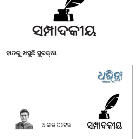
ହାତରୁ ଖସୁଛି ସୁରକ୍ଷା