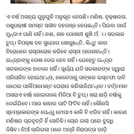
ଏ ବର୍ଷ ଅସହ୍ୟ ଗୁଳୁଗୁଳି ଅନୁଭୂତ ହେଉଛି। ମଣିଷ, ବୃକ୍ଷଲତା,
ପଶୁପକ୍ଷୀ ସମସ୍ତ ସଜୀବ ଦହଗଞ୍ଜ ହେଉଛନ୍ତି। ପିଇବା ପାଇଁ
ମୁନ୍ଦାଏ ପାଣି ନାହିଁ। ନଈ, ନାଳ ପୋଖରୀ ଶୁଖି ଅଁା। ସରକାର
ଚୁପ୍‌। ବିପକ୍ଷ ଦଳ ସୁଯୋଗ ଖୋଜୁଛନ୍ତି, କିନ୍ତୁ କାହା
ବିରୋଧରେ ରାସ୍ତାରୋକ କରିବେ ରାସ୍ତା ପାଉନାହାନ୍ତି।
ଇନ୍ଦ୍ରଙ୍କୁ ଦୋଷ ଦେଇ ହେବ ନାହିଁ। ଯେହେତୁ ଇନ୍ଦ୍ର
ସରକାରଙ୍କ ହାତରେ ନାହିଁ। ସୂର୍ଯ୍ୟ ଯଦି ସରକାରଙ୍କ ଦ୍ୱାରା
ପରିଚାଳିତ ହୋଇଥା’ନ୍ତା, କେବେଠାରୁ ତାଙ୍କର ଇସ୍ତଫା ଦାବି
ଉଠେଇ ପାର୍ଲିଆମେଣ୍ଟ ଘେରାଉ କରିସାରିଥା’ନ୍ତେ। ବର୍ତ୍ତମାନ
ଅସରାଏ ବର୍ଷା ହୋଇଗଲେ ମିଡିଆ ବି ଚୁପ୍‌। ଖରା ଛାଡ଼ି ବର୍ଷାକୁ
ଡେଇଁଯିବେ। ଆଉ କାହାର ପାଟି ଫିଟିବ ନାହିଁ। କୌଣସି
ସ୍ତମ୍ଭକାରଙ୍କ ପେନ୍‌ରୁ ଟୋପାଏ କାଳି ବି ଝରିବ ନାହିଁ। କାରଣ
ମଣିଷର ପ୍ରବୃତ୍ତି ହିଁ ସେତିକି। ଚୋର ଗଲା ପରେ ବୁଦ୍ଧି
ଦିଶିବ। ନିଆଁ ଲାଗିଗଲା ପରେ ଅଗ୍ନି ନିରାପତ୍ତା ଗାଡ଼ି