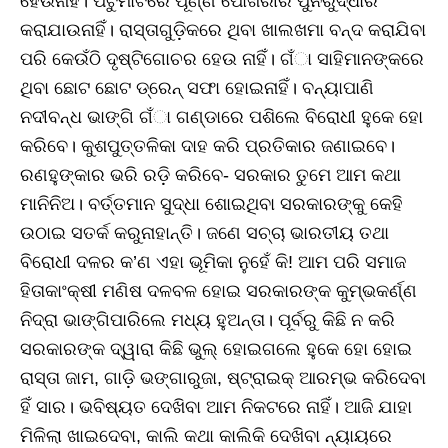
ହେଉନାହିଁ। ପଟୁମାଟିରେ ପୂର୍ଣ୍ଣ ପୋଖରୀର ପୁନରୁଦ୍ଧାର
କରାଯାଉନାହିଁ। ରାସ୍ତାଗୁଡ଼ିକରେ ଥିବା ଖାଲଖମା ବନ୍ଦ କରାଯିବା
ପରି କେଉଁଠି ଦୃଷ୍ଟିଗୋଚର ହେଉ ନାହିଁ। ଗଁା ସାହିମାନଙ୍କରେ
ଥିବା ଛୋଟ ଛୋଟ ଡ୍ରେନ୍‌ ସଫା ହୋଇନାହିଁ। ବନ୍ୟାପାଣି
ନଦୀବନ୍ଧ ଭାଙ୍ଗି ଗଁା ଗଣ୍ଡାରେ ପଶିଲେ ବିରୋଧୀ ହୁକେ ହୋ
କରିବେ। କୁଶପୁତ୍ତଳିକା ଦାହ କରି ପ୍ରତିକାର ଜଣାଇବେ।
ରଣହୁଙ୍କାର ଭରି ରଡ଼ି କରିବେ- ସରକାର ତୁମେ ଆମ କଥା
ମାନିନିଅ। ବର୍ତ୍ତମାନ ସୁଦ୍ଧା ଶୋଇଥିବା ସରକାରଙ୍କୁ କେହି
ଉଠାଇ ସତର୍କ କରୁନାହାନ୍ତି। ଜଣେ ସଚ୍ଚା ଭାରତୀୟ ତଥା
ବିରୋଧୀ ଦଳର କ’ଣ ଏହା ଭୂମିକା ନୁହେଁ କି! ଆମ ପରି ସମାଜ
ହିତାକାଂକ୍ଷୀ ମଣିଷ ଦଳବଳ ହୋଇ ସରକାରଙ୍କ କୁମ୍ଭକର୍ଣ୍ଣ
ନିଦ୍ରା ଭାଙ୍ଗିପାରିଲେ ମଧ୍ୟ ହୁଅନ୍ତା। ପୂର୍ବରୁ କିଛି ନ କରି
ସରକାରଙ୍କ ଦ୍ୱାରା କିଛି ଭୁଲ୍‌ ହୋଇଗଲେ ହୁକେ ହୋ ହୋଇ
ରାସ୍ତା ଜାମ, ଗାଡ଼ି ଭଙ୍ଗାରୁଜା, ଷ୍ଟ୍ରାଇକ୍‌ ଆରମ୍ଭ କରିଦେବା
ହିଁ ସାର। ଭବିଷ୍ୟତ ଦେଖିବା ଆମ ନିକଟରେ ନାହିଁ। ଆଜି ଯାହା
ମିଳିଲା ଖାଇଦେବା, କାଲି କଥା କାଲିକି ଦେଖିବା ନ୍ୟାୟରେ