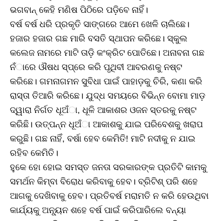
ଭଗବାନ୍‌ କେହି ମଣିଷ ପିଠିରେ ପଡ଼ିବେ ନାହିଁ।
ବର୍ଷ ବର୍ଷ ଧରି ପ୍ରକୃତି ସାଙ୍ଗରେ ଆମେ ଖେଳି ଚାଲିଛେ।
ହଜାର ହଜାର ଗଛ ମାରି ବସତି ସ୍ଥାପନ କରିଛେ। ସ୍କୁଲ
କଲେଜ ନାମରେ ମାଟି ତାଡ଼ି କଂକ୍ରିଟ ପୋତିଛେ। ଅନାବନା ଗଛ
ନଁାରେ ଔଷଧ ସ୍ପ୍ରେ କରି ପୃଥିବୀ ଆବରଣକୁ ନଷ୍ଟ
କରିଛେ। ଗମନାଗମନ ସୁବିଧା ପାଇଁ ପାହାଡ଼କୁ ଚିରି, କଣା କରି
ରାସ୍ତା ତିଆରି କରିଛେ। ଯୁଦ୍ଧ ସମୟରେ ବିଭିନ୍ନ ବୋମା ମାଡ଼
ଦ୍ୱାରା ନିର୍ଗତ ଧୂଅଁା, ଧୂଳି ଆକାଶର ଓଜନ ସ୍ତରକୁ ନଷ୍ଟ
କରିଛି। ଉତ୍ପନ୍ନ ଧୂଅଁା ଆକାଶକୁ ଯାଇ ପରିବେଶକୁ ଖରାପ
କରୁଛି। ଗଛ ନାହିଁ, ବର୍ଷା ହେବ କେମିତି! ମାଟି ନଦୀକୁ ନ ଯାଇ
ରହିବ କେମିତି।
ହୁକେ ହୋ ହୋଇ ସମସ୍ତ ଜନତା ସରକାରଙ୍କ ପ୍ରତିଟି କାମକୁ
ସମର୍ଥନ କିମ୍ବା ବିରୋଧ କରିବାକୁ ହେବ। ବ୍ରିଟିଶ୍‌ ପରି ଶହେ
ଆଗକୁ ଦେଖିବାକୁ ହେବ। ପ୍ରତିବର୍ଷ ମରାମତି ନ କରି ହେଉଥିବା
କାର୍ଯ୍ୟକୁ ଅନୂ୍ୟନ ଶହେ ବର୍ଷ ପାଇଁ କରିପାରିଲେ ବନ୍ୟା