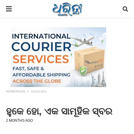
HOMEPAGE
ସମ୍ପାଦକୀୟ
ହୁକେ ହୋ, ଏକ ସାମୂହିକ ସ୍ବର
2 MONTHS AGO