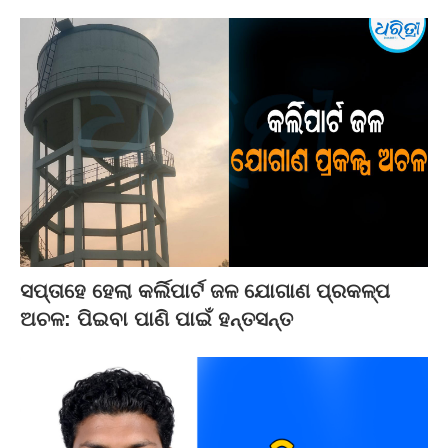
ସପ୍ତାହେ ହେଲା କର୍ଲିପାର୍ଟ ଜଳ ଯୋଗାଣ ପ୍ରକଳ୍ପ
ଅଚଳ: ପିଇବା ପାଣି ପାଇଁ ହନ୍ତସନ୍ତ