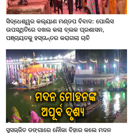
ସିଦ୍ଧେଶ୍ୱର କଲ୍ୟାଣ ମଣ୍ଡପ ବିବାଦ: ପୋଲିସ
ଉପସ୍ଥିତିରେ ଦଖଲ କଲା ବ୍ଲକ ପ୍ରଶାସନ,
ପଞ୍ଚାୟତକୁ ହସ୍ତାନ୍ତର କରାଗଲା ଚାବି
ସୁସଜ୍ଜିତ ଡଙ୍ଗାରେ ନୌକା ବିହାର କଲେ ମଦନ