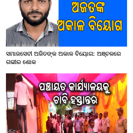
ସମାଜସେବୀ ଅଜିତଙ୍କ ଅକାଳ ବିୟୋଗ: ଅଞ୍ଚଳରେ
ଗଭୀର ଶୋକ