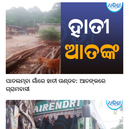
ପାତଲମ୍ବା ଗାଁରେ ହାତୀ ତାଣ୍ଡବ: ଆତଙ୍କରେ
ଗ୍ରାମବାସୀ