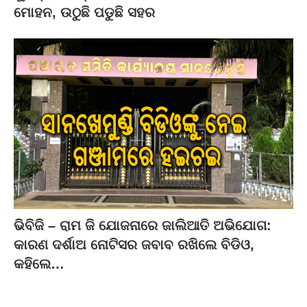
ମୋହନ, ଉଠୁଛି ପଡୁଛି ସହର
ଭିବିଜି – ରାମ ଜି ଯୋଜନାରେ ଜାଲିଆତି ଅଭିଯୋଗ:
କାରଣ ଦର୍ଶାଅ ନୋଟିସର ଜବାବ ରଖିଲେ ବିଡିଓ,
କହିଲେ…