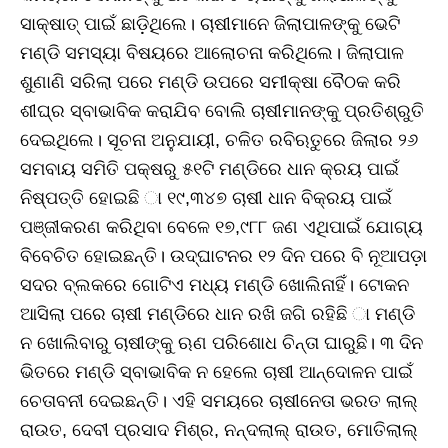
ସାକ୍ଷାତ୍‌ ପାଇଁ ଛାଡ଼ିଥିଲେ। ଚାଷୀମାନେ ଜିଲାପାଳଙ୍କୁ ଭେଟି
ମଣ୍ଡି ସମସ୍ୟା ବିଷୟରେ ଆଲୋଚନା କରିଥିଲେ। ଜିଲାପାଳ
ଶୁଣାଣି ସରିଲା ପରେ ମଣ୍ଡି ଉପରେ ସମୀକ୍ଷା ବୈଠକ କରି
ଶୀଘ୍ର ସ୍ବାଭାବିକ କରାଯିବ ବୋଲି ଚାଷୀମାନଙ୍କୁ ପ୍ରତିଶ୍ରୁତି
ଦେଇଥିଲେ। ସୂଚନା ଅନୁଯାୟୀ, ଚଳିତ ରବିଋତୁରେ ଜିଲାର ୨୬
ସମବାୟ ସମିତି ପକ୍ଷରୁ ୫୧ଟି ମଣ୍ଡିରେ ଧାନ କ୍ରୟ ପାଇଁ
ନିଷ୍ପତ୍ତି ହୋଇଛି ା ୧୯,୩୪୭ ଚାଷୀ ଧାନ ବିକ୍ରୟ ପାଇଁ
ପଞ୍ଜୀକରଣ କରିଥିବା ବେଳେ ୧୭,୯୮୮ ଜଣ ଏଥିପାଇଁ ଯୋଗ୍ୟ
ବିବେଚିତ ହୋଇଛନ୍ତି। ଉଦ୍‌ଘାଟନର ୧୨ ଦିନ ପରେ ବି ନୂଆପଡ଼ା
ସଦର ବ୍ଲକରେ ଗୋଟିଏ ମଧ୍ୟ ମଣ୍ଡି ଖୋଲିନାହିଁ। ଟୋକନ
ଆସିଲା ପରେ ଚାଷୀ ମଣ୍ଡିରେ ଧାନ ରଖି ଜଗି ରହିଛି ା ମଣ୍ଡି
ନ ଖୋଲିବାରୁ ଚାଷୀଙ୍କୁ ଋଣ ପରିଶୋଧ ଚିନ୍ତା ଘାରୁଛି। ୩ ଦିନ
ଭିତରେ ମଣ୍ଡି ସ୍ବାଭାବିକ ନ ହେଲେ ଚାଷୀ ଆନ୍ଦୋଳନ ପାଇଁ
ଚେତାବନୀ ଦେଇଛନ୍ତି। ଏହି ସମୟରେ ଚାଷୀନେତା ଭରତ ଲାଲ୍‌
ରାଉତ, ଦେବୀ ପ୍ରସାଦ ମିଶ୍ର, ନନ୍ଦଲାଲ୍‌ ରାଉତ, ମୋତିଲାଲ୍‌