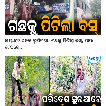
ଭୟାବହ ସଡ଼କ ଦୁର୍ଘଟଣା: ଗଛକୁ ପିଟିଲା ବସ୍‌, ଆଉ
ତା’ପରେ..