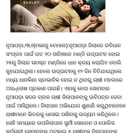
ନୂଆପଡ଼ା,୩ା୬(ମକାରୁ ବେମାଲ):ନୂଆପଡ଼ା ଜିଲାରେ ରବିଧାନ
ସଂଗ୍ରହ ପାଇଁ ଗତ ୨୦ ତାରିଖରେ ମଣ୍ଡି ଉଦ୍‌ଘାଟନ ହୋଇ
୨୫ରୁ ଜିଲାର ସମସ୍ତ ମଣ୍ଡିରେ ଧାନ କ୍ରୟ କରାଯିବ ବୋଲି
କୁହାଯାଇଥିଲା। ହେଲେ ଉଦ୍‌ଘାଟନକୁ ୧୨ ଦିନ ବିତିଯାଇଥିଲେ
ମଧ୍ୟ ଧାନକିଣା ସ୍ବାଭାବିକ ହୋଇ ନ ଥିବାରୁ ଚାଷୀ ମହଲରେ
ଅସନ୍ତୋଷ ପ୍ରକାଶ ପାଇଛି। ଏହାକୁ ନେଇ ସୋମବାର
ନୂଆପଡ଼ା ସଦର ବ୍ଲକ ଚାଷୀ ଜିଲାପାଳଙ୍କୁ ଦାବିପତ୍ର ଦେବା
ପାଇଁ ଆସିଥିଲେ। ଜିଲାପାଳ ଅଭିଯୋଗ ଶୁଣାଣି କରୁଥିବାବେଳେ
ଚାଷୀମାନେ ଭିତରକୁ ଧସେଇ ପଶିବାକୁ ଉଦ୍ୟମ କରିଥିଲେ।
ସେହି ସମୟରେ ଉପଜିଲାପାଳ ସୁର୍ମୀ ସୋରେନ ଓ ପୋଲିସ
କର୍ମଚାରୀ ସେମାନଙ୍କୁ ଅଟକାଇ ୫ ଚାଷୀଙ୍କୁ ଜିଲାପାଳଙ୍କୁ