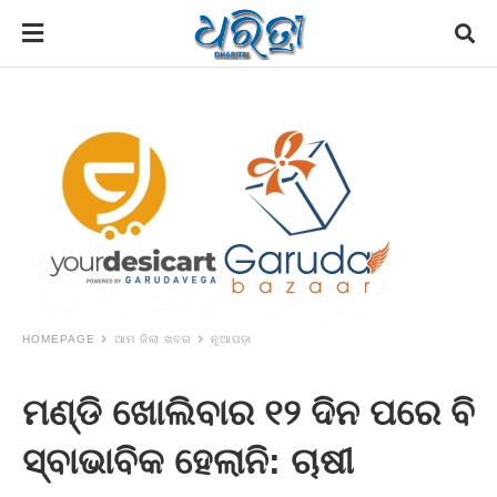
HOMEPAGE
ଆମ ଜିଲା ଖବର
ନୂଆପଡ଼ା
ମଣ୍ଡି ଖୋଲିବାର ୧୨ ଦିନ ପରେ ବି
ସ୍ବାଭାବିକ ହେଲାନି: ଚାଷୀ