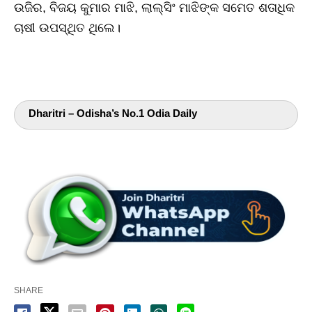
ଉଜିର, ବିଜୟ କୁମାର ମାଝି, ଲାଲ୍‌ସିଂ ମାଝିଙ୍କ ସମେତ ଶତାଧିକ
ଚାଷୀ ଉପସ୍ଥିତ ଥିଲେ।
Dharitri – Odisha’s No.1 Odia Daily
SHARE