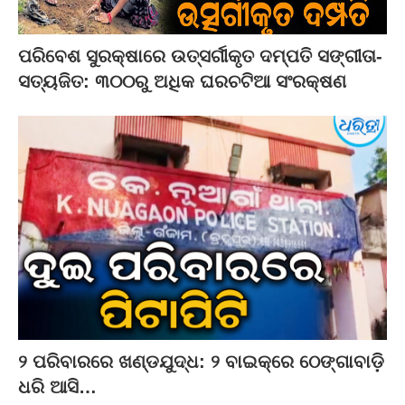
ପରିବେଶ ସୁରକ୍ଷାରେ ଉତ୍ସର୍ଗୀକୃତ ଦମ୍ପତି ସଙ୍ଗୀତା-
ସତ୍ୟଜିତ: ୩୦୦ରୁ ଅଧିକ ଘରଚଟିଆ ସଂରକ୍ଷଣ
୨ ପରିବାରରେ ଖଣ୍ଡଯୁଦ୍ଧ: ୨ ବାଇକ୍‌ରେ ଠେଙ୍ଗାବାଡ଼ି
ଧରି ଆସି…