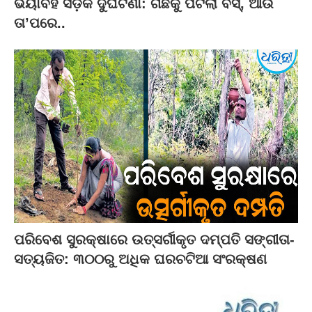
ଭୟାବହ ସଡ଼କ ଦୁର୍ଘଟଣା: ଗଛକୁ ପିଟିଲା ବସ୍‌, ଆଉ
ତା’ପରେ..
ପରିବେଶ ସୁରକ୍ଷାରେ ଉତ୍ସର୍ଗୀକୃତ ଦମ୍ପତି ସଙ୍ଗୀତା-
ସତ୍ୟଜିତ: ୩୦୦ରୁ ଅଧିକ ଘରଚଟିଆ ସଂରକ୍ଷଣ