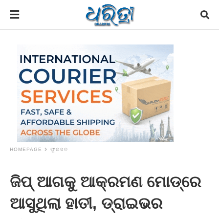
HOMEPAGE
ଫୁରସତ
ଜିପ୍‌ ଆଗକୁ ଆକ୍ରମଣ ମୋଡ୍‌ରେ
ଆସୁଥିଲା ହାତୀ, ଡ୍ରାଇଭର