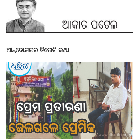
ଆନ୍ଦୋଳନର ତିନୋଟି କଥା