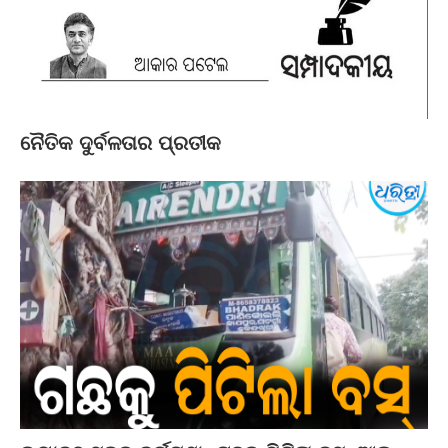
ନୈତିକ ଦୁର୍ବଳତାର ପ୍ରତୀକ