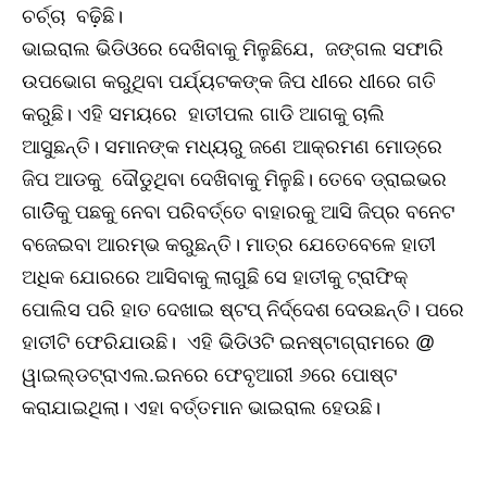
ଚର୍ଚ୍ଚା ବଢ଼ିଛି।
ଭାଇରାଲ ଭିଡିଓରେ ଦେଖିବାକୁ ମିଳୁଛିଯେ, ଜଙ୍ଗଲ ସଫାରି
ଉପଭୋଗ କରୁଥିବା ପର୍ଯ୍ୟଟକଙ୍କ ଜିପ ଧୀରେ ଧୀରେ ଗତି
କରୁଛି। ଏହି ସମୟରେ ହାତୀପଲ ଗାଡି ଆଗକୁ ଚାଲି
ଆସୁଛନ୍ତି। ସମାନଙ୍କ ମଧ୍ୟରୁ ଜଣେ ଆକ୍ରମଣ ମୋଡ୍‌ରେ
ଜିପ ଆଡକୁ ଦୌଡୁଥିବା ଦେଖିବାକୁ ମିଳୁଛି। ତେବେ ଡ୍ରାଇଭର
ଗାଡିିକୁ ପଛକୁ ନେବା ପରିବର୍ତ୍ତେ ବାହାରକୁ ଆସି ଜିପ୍‌ର ବନେଟ
ବଜେଇବା ଆରମ୍ଭ କରୁଛନ୍ତି। ମାତ୍ର ଯେତେବେଳେ ହାତୀ
ଅଧିକ ଯୋରରେ ଆସିବାକୁ ଲାଗୁଛି ସେ ହାତୀକୁ ଟ୍ରାଫିକ୍‌
ପୋଲିସ ପରି ହାତ ଦେଖାଇ ଷ୍ଟପ୍‌ ନିର୍ଦ୍ଦେଶ ଦେଉଛନ୍ତି। ପରେ
ହାତୀଟି ଫେରିଯାଉଛି। ଏହି ଭିଡିଓଟି ଇନଷ୍ଟାଗ୍ରାମରେ @
ୱାଇଲ୍ଡଟ୍ରାଏଲ.ଇନରେ ଫେବୃଆରୀ ୬ରେ ପୋଷ୍ଟ
କରାଯାଇଥିଲା। ଏହା ବର୍ତ୍ତମାନ ଭାଇରାଲ ହେଉଛି।