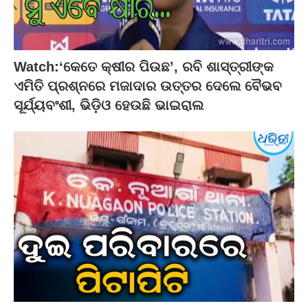
Watch:‘କେତେ କ୍ଷୀର ପିଉଛ’, ରବି ଶାସ୍ତ୍ରୀଙ୍କ
ଏମିତି ପ୍ରଶ୍ନରେ ମଜାଦାର ଉତ୍ତର ଦେଲେ ବୈଭବ
ସୂର୍ଯ୍ୟବଂଶୀ, ଭିଡ଼ିଓ ହେଉଛି ଭାଇରାଲ