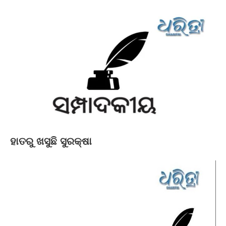
ହାତରୁ ଖସୁଛି ସୁରକ୍ଷା