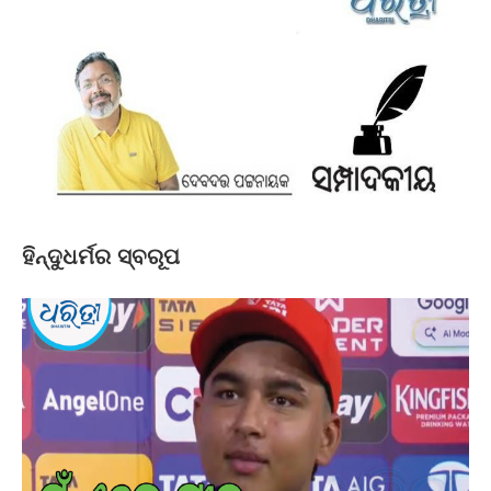
ହିନ୍ଦୁଧର୍ମର ସ୍ବରୂପ