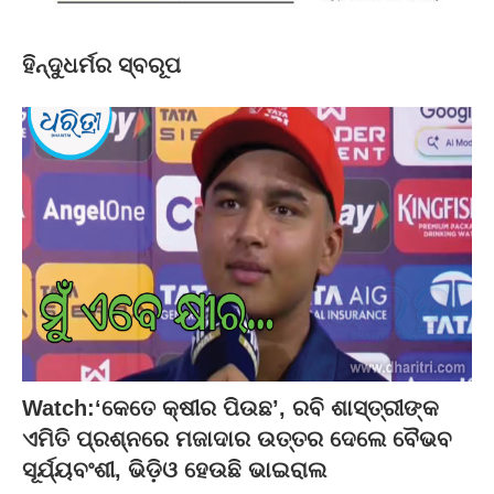
ହିନ୍ଦୁଧର୍ମର ସ୍ବରୂପ
Watch:‘କେତେ କ୍ଷୀର ପିଉଛ’, ରବି ଶାସ୍ତ୍ରୀଙ୍କ
ଏମିତି ପ୍ରଶ୍ନରେ ମଜାଦାର ଉତ୍ତର ଦେଲେ ବୈଭବ
ସୂର୍ଯ୍ୟବଂଶୀ, ଭିଡ଼ିଓ ହେଉଛି ଭାଇରାଲ