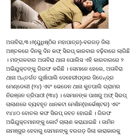
ଅତାବିରା,୩।୬(ଯୁଧିଷ୍ଠିର ମହାପାତ୍ର)-ବରଗଡ଼ ଜିଲା
ଅଞ୍ଚଳରେ ଦିନକୁ ଦିନ କଫ୍ ସିରପ୍‌ କାରବାର ବଢ଼ିବାରେ ଲାଗିଛି
। ମଙ୍ଗଳବାର ଅତାବିରା ଥାନା ପୋଲିସ ଏହି କାରବାରରେ ୨
ଅଭିଯୁକ୍ତଙ୍କୁ ଗିରଫ କରିଛି । ସେମାନେ ହେଲେ, ଅତାବିରା
ଥାନା ଅନ୍ତର୍ଗତ ଗୁର୍ଖାପାଲି ଦେହେରୀପଡ଼ାର ଜିତେନ୍ଦ୍ର
ମେଣ୍ଡେଲୀ (୨୪) ଏବଂ ଭେଡେନ ଥାନା କୁତପାଲି ଗ୍ରାମର
ନିରଞ୍ଜନ ତ୍ରିପାଠୀ (୩୪) । ସେମାନଙ୍କ ପାଖରୁ ଅଫ୍ ସିରପ୍
ଚାଲାଣରେ ବ୍ୟବହୃତ ଧାନକଟା ମେଶିନ(ହାର୍ଭେଷ୍ଟର) ଏବଂ
୧୪୪୦ ବୋତଲ କଫ ସିରପ୍ ଜବତ ହୋଇଛି । ଗିରଫ
ଅଭିଯୁକ୍ତମାନଙ୍କୁ କୋର୍ଟ ଚାଲାଣ କରାଯାଇଛି । ଜାମିନ
ନାମଞ୍ଜୁର ହେବାରୁ ସେମାନଙ୍କୁ ବରଗଡ଼ ଜିଲା କାରାକାରକୁ