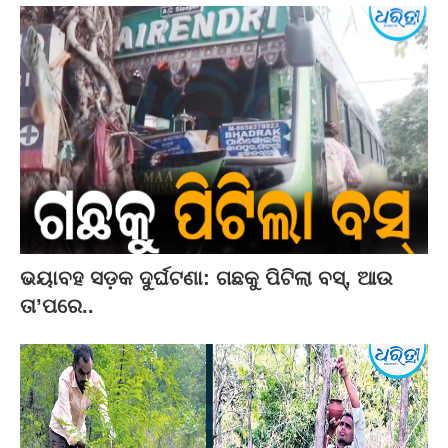
ଭୟାବହ ସଡ଼କ ଦୁର୍ଘଟଣା: ଗଛକୁ ପିଟିଲା ବସ୍‌, ଆଉ
ତା’ପରେ..