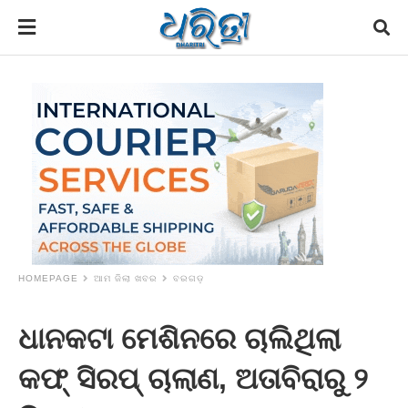
HOMEPAGE
ଆମ ଜିଲା ଖବର
ବରଗଡ଼
ଧାନକଟା ମେଶିନରେ ଚାଲିଥିଲା
କଫ୍ ସିରପ୍ ଚାଲାଣ, ଅତାବିରାରୁ ୨