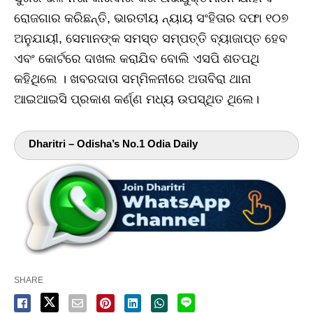
ରୋଜଗାର କରିଛନ୍ତି, ଭାରତୀୟ ନ୍ୟାୟ ସଂହିତାର ଦଫା ୧୦୭
ଅନୁଯାୟୀ, ସେମାନଙ୍କ ସମସ୍ତ ସମ୍ପତ୍ତି ବ୍ୟାଜାପ୍ତ ହେବ
ଏବଂ କୋର୍ଟରେ ଦାଖଲ କରାଯିବ ବୋଲି ଏସପି ଶତପଥି
କହିଥିଲେ । ଖବରଦାତା ସମ୍ମିଳନୀରେ ଅତାବିରା ଥାନା
ଆଇଆଇସି ପ୍ରକାଶ କର୍ଣ୍ଣ ମଧ୍ୟ ଉପସ୍ଥିତ ଥିଲେ।
Dharitri – Odisha’s No.1 Odia Daily
SHARE