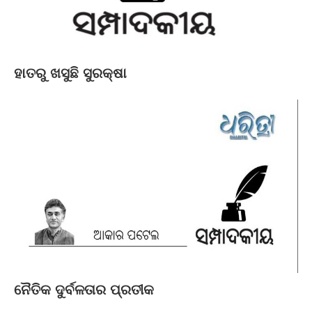
ହାତରୁ ଖସୁଛି ସୁରକ୍ଷା
ନୈତିକ ଦୁର୍ବଳତାର ପ୍ରତୀକ