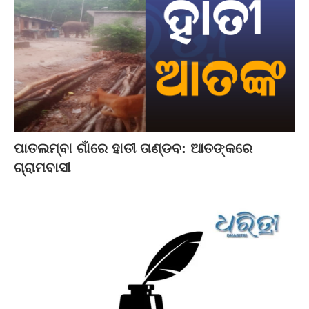
ପାତଲମ୍ବା ଗାଁରେ ହାତୀ ତାଣ୍ଡବ: ଆତଙ୍କରେ
ଗ୍ରାମବାସୀ