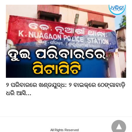
୨ ପରିବାରରେ ଖଣ୍ଡଯୁଦ୍ଧ: ୨ ବାଇକ୍‌ରେ ଠେଙ୍ଗାବାଡ଼ି
ଧରି ଆସି…
All Rights Reserved