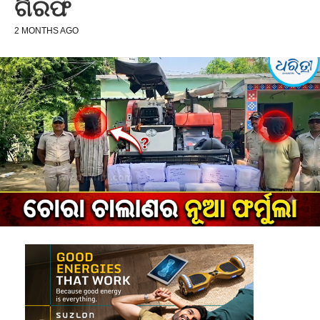
ଗିରଫ
2 MONTHS AGO