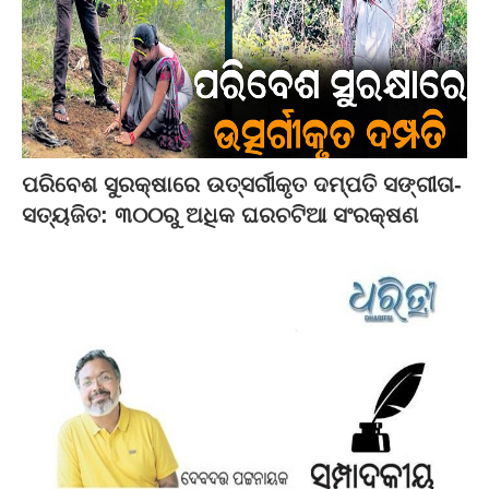
ପରିବେଶ ସୁରକ୍ଷାରେ ଉତ୍ସର୍ଗୀକୃତ ଦମ୍ପତି ସଙ୍ଗୀତା-
ସତ୍ୟଜିତ: ୩୦୦ରୁ ଅଧିକ ଘରଚଟିଆ ସଂରକ୍ଷଣ