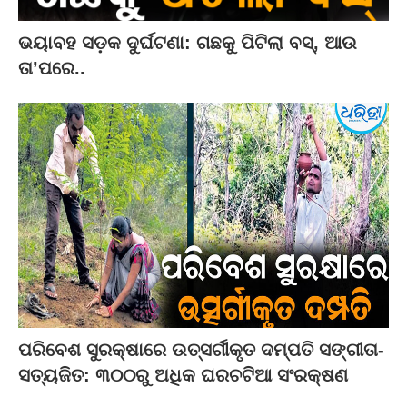
ଭୟାବହ ସଡ଼କ ଦୁର୍ଘଟଣା: ଗଛକୁ ପିଟିଲା ବସ୍‌, ଆଉ
ତା’ପରେ..
ପରିବେଶ ସୁରକ୍ଷାରେ ଉତ୍ସର୍ଗୀକୃତ ଦମ୍ପତି ସଙ୍ଗୀତା-
ସତ୍ୟଜିତ: ୩୦୦ରୁ ଅଧିକ ଘରଚଟିଆ ସଂରକ୍ଷଣ