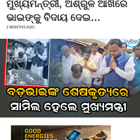
ମୁଖ୍ୟମନ୍ତ୍ରୀ, ଅଶ୍ରୁଳ ଆଖିରେ
ଭାଇଙ୍କୁ ବିଦାୟ ଦେଇ…
2 MONTHS AGO