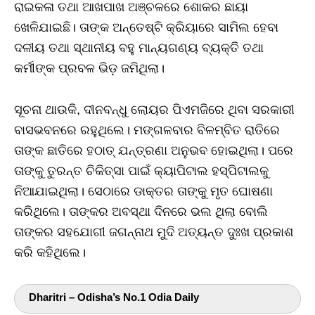
ରାଇକଳା ତଥା ଆଖପାଖ ଅଞ୍ଚଳରେ ଶୋକର ଛାୟା
ଖେଳିଯାଇଛି। ତାଙ୍କ ଅନ୍ତେଷ୍ଟି କ୍ରିୟାରେ ସାମିଲ ହେବା
ଦଳୀୟ ତଥା ସ୍ଥାନୀୟ ବହୁ ମାନ୍ୟଗଣ୍ୟ ବ୍ୟକ୍ତି ତଥା
କର୍ମୀଙ୍କ ପ୍ରବଳ ଭିଡ଼ ଜମିଥିଲା।
ସୂଚନା ଥାଉକି, ଦୀନବନ୍ଧୁ ଲୋୟର ପିଏମଜିରେ ଥିବା ସରକାରୀ
ବାସଭବନରେ ରହୁଥିଲେ। ମଙ୍ଗଳବାର ବିଳମ୍ବିତ ରାତିରେ
ତାଙ୍କ ଛାତିରେ ହଠାତ୍‌ ଯନ୍ତ୍ରଣା ଅନୁଭବ ହୋଇଥିଲା। ପରେ
ତାଙ୍କୁ ତୁରନ୍ତ ଚିକିତ୍ସା ପାଇଁ କ୍ୟାପିଟାଲ ହସ୍ପିଟାଲକୁ
ନିଆଯାଇଥିଲା। ସେଠାରେ ଡାକ୍ତର ତାଙ୍କୁ ମୃତ ଘୋଷଣା
କରିଥିଲେ। ତାଙ୍କର ଅବସ୍ଥା ଦିନରେ ଭଲ ଥିଲା ବୋଲି
ତାଙ୍କର ସହଯୋଗୀ ଜଗନ୍ନାଥ ମୁଦି ଅତ୍ୟନ୍ତ ଦୁଃଖ ପ୍ରକାଶ
କରି କହିଥିଲେ।
Dharitri – Odisha’s No.1 Odia Daily