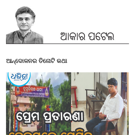
ଆନ୍ଦୋଳନର ତିନୋଟି କଥା