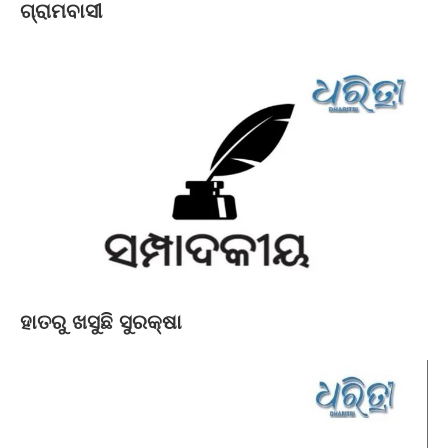
ଗ୍ରାମବାସୀ
ହାତରୁ ଖସୁଛି ସୁରକ୍ଷା