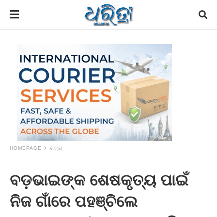
HOMEPAGE
ରାଜ୍ୟ
ବଡ଼ଭାଇଙ୍କ ଶେଷକୃତ୍ୟ ପାଇଁ
ନିଜ ଗାଁରେ ପହଞ୍ଚିଲେ