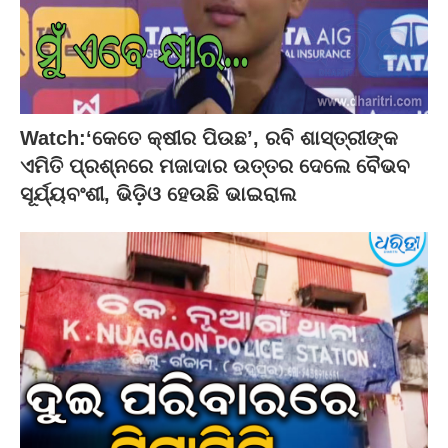
Watch:‘କେତେ କ୍ଷୀର ପିଉଛ’, ରବି ଶାସ୍ତ୍ରୀଙ୍କ
ଏମିତି ପ୍ରଶ୍ନରେ ମଜାଦାର ଉତ୍ତର ଦେଲେ ବୈଭବ
ସୂର୍ଯ୍ୟବଂଶୀ, ଭିଡ଼ିଓ ହେଉଛି ଭାଇରାଲ