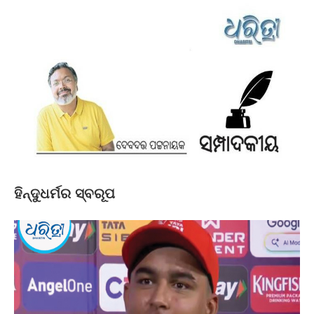
ହିନ୍ଦୁଧର୍ମର ସ୍ବରୂପ