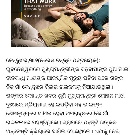
କେନ୍ଦୁଝର,୩ା୬(ନରେଶ ଚନ୍ଦ୍ର ପଟ୍ଟନାୟକ):
ଭୁବନେଶ୍ୱରରେ ମୁଖ୍ୟମନ୍ତ୍ରୀଙ୍କ ବଡ଼ବାପାଙ୍କ ପୁଅ ଭାଇ
ଦୀନବନ୍ଧୁ ମାଝୀଙ୍କ ଆକସ୍ମିକ ମୃତ୍ୟୁ ଘଟିବା ପରେ ତାଙ୍କ
ନିଜ ଗାଁ କେନ୍ଦୁଝର ଜିଲାର ରାଇକଳାକୁ ନିଆଯାଇଥିଲା।
ତାଙ୍କର ଦେହାନ୍ତ ଖବର ଶୁଣି ମୁଖ୍ୟମନ୍ତ୍ରୀ ମୋହନ ମାଝୀ
ଦୁଃଖରେ ମ୍ରିୟମାଣ ହୋଇପଡ଼ିବା ସହ ଭାଇଙ୍କ
ଶେଷକୃତ୍ୟରେ ସାମିଲ ହେବା ଅପରାହ୍ନରେ ନିଜ ଗାଁ
ରାଇକଳାରେ ପହଞ୍ଚିଥିଲେ। ଗ୍ରାମରେ ପହଞ୍ଚି ତାଙ୍କର
ଅନ୍ତେଷ୍ଟି କ୍ରିୟାରେ ସାମିଲ ହୋଇଥିଲେ। ଏହାକୁ ନେଇ