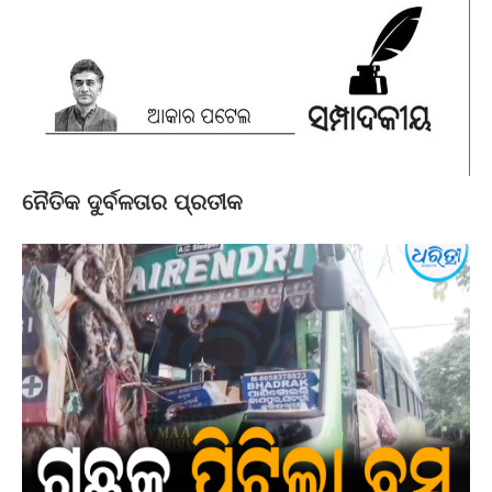
ନୈତିକ ଦୁର୍ବଳତାର ପ୍ରତୀକ