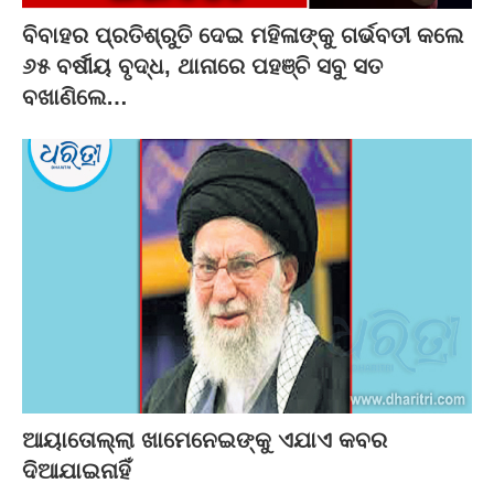
ବିବାହର ପ୍ରତିଶ୍ରୁତି ଦେଇ ମହିଳାଙ୍କୁ ଗର୍ଭବତୀ କଲେ
୬୫ ବର୍ଷୀୟ ବୃଦ୍ଧ, ଥାନାରେ ପହଞ୍ଚି ସବୁ ସତ
ବଖାଣିଲେ…
ଆୟାତୋଲ୍ଲା ଖାମେନେଇଙ୍କୁ ଏଯାଏ କବର
ଦିଆଯାଇନାହିଁ