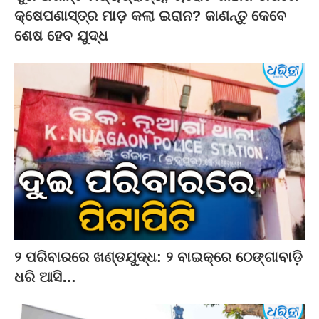
କ୍ଷେପଣାସ୍ତ୍ର ମାଡ଼ କଲା ଇରାନ? ଜାଣନ୍ତୁ କେବେ
ଶେଷ ହେବ ଯୁଦ୍ଧ
୨ ପରିବାରରେ ଖଣ୍ଡଯୁଦ୍ଧ: ୨ ବାଇକ୍‌ରେ ଠେଙ୍ଗାବାଡ଼ି
ଧରି ଆସି…