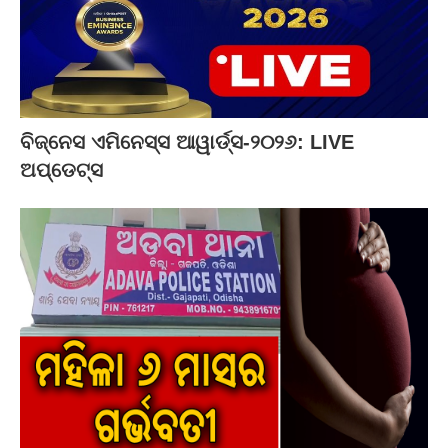
ବିଜ୍‌ନେସ ଏମିନେସ୍ସ ଆୱାର୍ଡ୍ସ-୨୦୨୬: LIVE
ଅପ୍‌ଡେଟ୍ସ