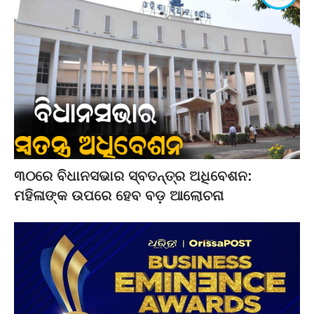
୩୦ରେ ବିଧାନସଭାର ସ୍ବତନ୍ତ୍ର ଅଧିବେଶନ:
ମହିଳାଙ୍କ ଉପରେ ହେବ ବଡ଼ ଆଲୋଚନା