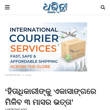
HOMEPAGE
ରାଜ୍ୟ
‘ହିତାଧିକାରୀଙ୍କୁ ଏକାସାଙ୍ଗରେ
ମିଳିବ ୩ ମାସର ଭତ୍ତା’
2 MONTHS AGO