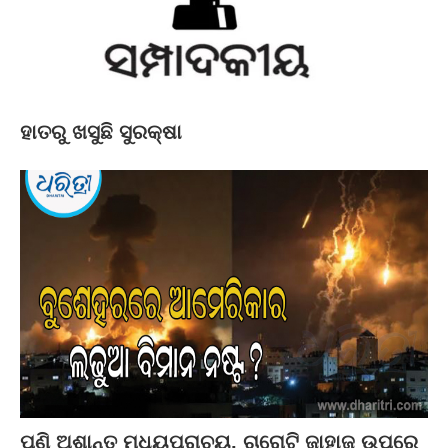
ହାତରୁ ଖସୁଛି ସୁରକ୍ଷା
ପୁଣି ଅଶାନ୍ତ ମଧ୍ୟପ୍ରାଚ୍ୟ, ଚାରୋଟି ଜାହାଜ ଉପରେ