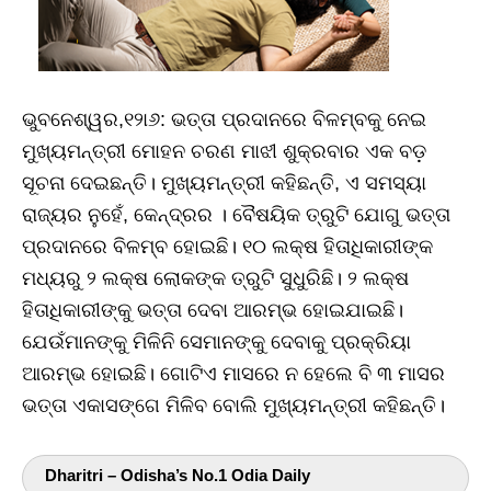
ଭୁବନେଶ୍ୱର,୧୨ା୬: ଭତ୍ତା ପ୍ରଦାନରେ ବିଳମ୍ବକୁ ନେଇ
ମୁଖ୍ୟମନ୍ତ୍ରୀ ମୋହନ ଚରଣ ମାଝୀ ଶୁକ୍ରବାର ଏକ ବଡ଼
ସୂଚନା ଦେଇଛନ୍ତି। ମୁଖ୍ୟମନ୍ତ୍ରୀ କହିଛନ୍ତି, ଏ ସମସ୍ୟା
ରାଜ୍ୟର ନୁହେଁ, କେନ୍ଦ୍ରର । ବୈଷୟିକ ତ୍ରୁଟି ଯୋଗୁ ଭତ୍ତା
ପ୍ରଦାନରେ ବିଳମ୍ବ ହୋଇଛି। ୧୦ ଲକ୍ଷ ହିତାଧିକାରୀଙ୍କ
ମଧ୍ୟରୁ ୨ ଲକ୍ଷ ଲୋକଙ୍କ ତ୍ରୁଟି ସୁଧୁରିଛି। ୨ ଲକ୍ଷ
ହିତାଧିକାରୀଙ୍କୁ ଭତ୍ତା ଦେବା ଆରମ୍ଭ ହୋଇଯାଇଛି।
ଯେଉଁମାନଙ୍କୁ ମିଳିନି ସେମାନଙ୍କୁ ଦେବାକୁ ପ୍ରକ୍ରିୟା
ଆରମ୍ଭ ହୋଇଛି। ଗୋଟିଏ ମାସରେ ନ ହେଲେ ବି ୩ ମାସର
ଭତ୍ତା ଏକାସଙ୍ଗେ ମିଳିବ ବୋଲି ମୁଖ୍ୟମନ୍ତ୍ରୀ କହିଛନ୍ତି।
Dharitri – Odisha’s No.1 Odia Daily