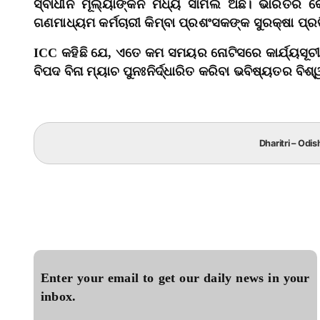
ସ୍ବାଧୀନ ମୂଲ୍ୟାଙ୍କନ ମଧ୍ୟ ସାମିଲ ଅଛି। ଭାରତର କୌଣ
ଗଣମାଧ୍ୟମ କର୍ମଚାରୀ କିମ୍ବା ପ୍ରଶଂସକଙ୍କ ସୁରକ୍ଷା ପ୍ରତ
ICC କହିଛି ଯେ, ଏତେ କମ ସମୟର ନୋଟିସରେ କାର୍ଯ୍ୟସୂଚୀ ପ
ବିପଦ ବିନା ମ୍ୟାଚ ପୁନଃନିର୍ଦ୍ଧାରିତ କରିବା ଭବିଷ୍ୟତର ବ
Dharitri – Odis
Enter your email to get our daily news in your
inbox.