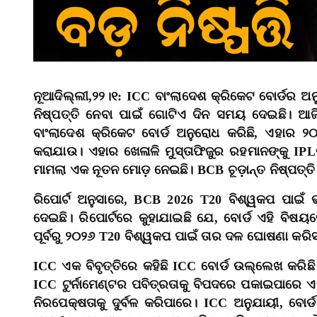
ନୂଆଦିଲ୍ଲୀ,୨୨।୧: ICC ବାଂଲାଦେଶ କ୍ରିକେଟ ବୋର୍ଡର ଅନ
ନିଷ୍ପତ୍ତି ନେବା ପାଇଁ ଗୋଟିଏ ଦିନ ସମୟ ଦେଇଛି। ଆଜି 
ବାଂଲାଦେଶ କ୍ରିକେଟ ବୋର୍ଡ ଅନୁରୋଧ କରିଛି, ଏହାର ୨
କରାଯାଉ। ଏହାର ଖେଳାଳି ମୁସ୍ତାଫିଜୁର ରହମାନଙ୍କୁ IP
ମାମଲା ଏକ ନୂତନ ମୋଡ଼ ନେଇଛି। BCB ଚୂଡ଼ାନ୍ତ ନିଷ୍ପତ୍ତ
ରିପୋର୍ଟ ଅନୁସାରେ, BCB 2026 T20 ବିଶ୍ୱକପ ପାଇଁ ଭ
ଦେଇଛି। ରିପୋର୍ଟରେ କୁହାଯାଇଛି ଯେ, ବୋର୍ଡ ଏହି ବିଷୟର
ପୂର୍ବରୁ ୨୦୨୬ T20 ବିଶ୍ୱକପ ପାଇଁ ତାର ଦଳ ଘୋଷଣା କରିସା
ICC ଏକ ବିବୃତ୍ତିରେ କହିଛି ICC ବୋର୍ଡ ଉଲ୍ଲେଖ କରିଛି 
ICC ଟୁର୍ନାମେଣ୍ଟର ପବିତ୍ରତାକୁ ବିପଦରେ ପକାଇପାରେ
ନିରପେକ୍ଷତାକୁ ଦୁର୍ବଳ କରିପାରେ। ICC ଅନୁଯାୟୀ, ବୋର୍