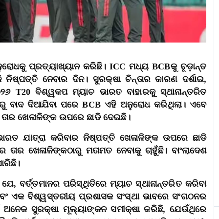
ୁରୋଧକୁ ପ୍ରତ୍ୟାଖ୍ୟାନ କରିଛି। ICC ମଧ୍ୟ BCBକୁ ଚୂଡ଼ାନ୍ତ
ନିଷ୍ପତ୍ତି ନେବାର ଦିନ। ସୁରକ୍ଷା ଚିନ୍ତାର କାରଣ ଦର୍ଶାଇ,
୦୨୬ T20 ବିଶ୍ୱକପ ମ୍ୟାଚ ଭାରତ ବାହାରକୁ ସ୍ଥାନାନ୍ତରିତ
Lରୁ ବାଦ ଦିଆଯିବା ପରେ BCB ଏହି ଅନୁରୋଧ କରିଥିଲା। ଏବେ
ି ତାର ଖେଳାଳିଙ୍କ ଉପରେ ଛାଡି ଦେଇଛି।
ାରତ ଯାତ୍ରା କରିବାର ନିଷ୍ପତ୍ତି ଖେଳାଳିଙ୍କ ଉପରେ ଛାଡି
େ ତାର ଖେଳାଳିଙ୍କଠାରୁ ମତାମତ ନେବାକୁ ଚାହୁଁଛି। ବାଂଲାଦେଶ
ରିଛି।
ଯେ, ବର୍ତ୍ତମାନର ପରିସ୍ଥିତିରେ ମ୍ୟାଚ ସ୍ଥାନାନ୍ତରିତ କରିବା
 ଏବଂ ଏକ ବିଶ୍ୱସ୍ତରୀୟ ପ୍ରଶାସକ ସଂସ୍ଥା ଭାବରେ ସଂଗଠନର
ଡ ଅନେକ ସୁରକ୍ଷା ମୂଲ୍ୟାଙ୍କନ ସମୀକ୍ଷା କରିଛି, ଯେଉଁଥିରେ