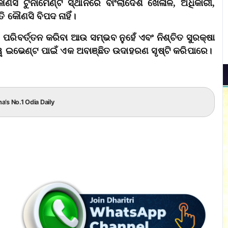
ସି ଟୁର୍ନାମେଣ୍ଟ ସ୍ଥାନରେ ବାଂଲାଦେଶ ଖେଳାଳି, ଅଧିକାରୀ,
ି କୌଣସି ବିପଦ ନାହିଁ।
ରିବର୍ତ୍ତନ କରିବା ଆଉ ସମ୍ଭବ ନୁହେଁ ଏବଂ ନିଶ୍ଚିତ ସୁରକ୍ଷା
ିଶ୍ୱ ଇଭେଣ୍ଟ ପାଇଁ ଏକ ଅବାଞ୍ଛିତ ଉଦାହରଣ ସୃଷ୍ଟି କରିପାରେ।
ha’s No.1 Odia Daily