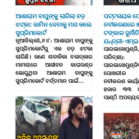
ଆଶାରାମ ବାପୁଙ୍କୁ ଲାଗିଲା ବଡ଼
ପଟ୍ଟନାୟକ ପ
ଝଟ୍‌କା: ଜାମିନ ଦେବାକୁ ମନା କଲେ
ନବୀକରଣରେ ୫
ସୁପ୍ରିମକୋର୍ଟ
ଟଙ୍କାର ଦୁର୍ନୀତି
ନୂଆଦିଲ୍ଲୀ,୬।୮: ଆଶାରାମ ବାପୁଙ୍କୁ
ଯନ୍ତ୍ରୀ-ଏମ୍‌
ସୁପ୍ରିମକୋର୍ଟରୁ ଏକ ବଡ଼ ଝଟକା
ପାରଳାଖେମୁଣ୍ଡି,
ଲାଗିଛି। ଜଣେ ନାବାଳିକା ବଳାତ୍କାର
ପରିଚ୍ଛା):
ମାମଲାରେ ଆଜୀବନ କାରାଦଣ୍ଡ
ପାରଳାଖେମୁଣ୍ଡ
ଭୋଗୁଥିବା ଆଶାରାମ ବାପୁଙ୍କୁ
ପୋଖରୀର ପ
ସୁପ୍ରିମକୋର୍ଟ ବର୍ତ୍ତମାନ ପାଇଁ…
ନବୀକରଣ କାର୍ଯ
ହଜାର ୩୩ ଟ
ପାଣ୍ଠି ଅପବ୍