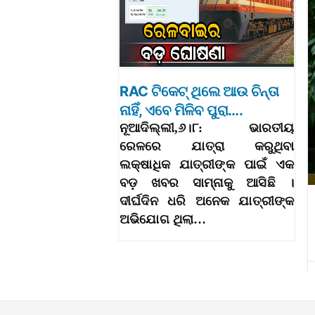
RAC ଟିକେଟ୍ ଥିଲେ ଆଉ ଚିନ୍ତା
ନାହିଁ, ଏବେ ମିଳିବ ପୁରା….
ନୂଆଦିଲ୍ଲୀ,୬।୮: ଭାରତୀୟ
ରେଳରେ ଯାତ୍ରା କରୁଥିବା
ଲକ୍ଷାଧିକ ଯାତ୍ରୀଙ୍କ ପାଇଁ ଏକ
ବଡ଼ ଖବର ସାମ୍ନାକୁ ଆସିଛି ।
ଦୀର୍ଘଦିନ ଧରି ଅନେକ ଯାତ୍ରୀଙ୍କ
ଅଭିଯୋଗ ଥିଲା…