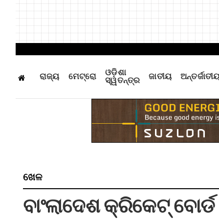
ଓଡ଼ିଶା
ରାଜ୍ୟ
ମେଟ୍ରୋ
ଜାତୀୟ
ଅନ୍ତର୍ଜାତୀ
ସ୍ୱତନ୍ତ୍ର
ଖେଳ
ବାଂଲାଦେଶ କ୍ରିକେଟ୍‌ ବୋର୍