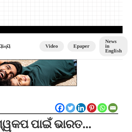
News
ୟାନ୍ୟ
Video
Epaper
in
English
ବିଶ୍ୱକପ ପାଇଁ ଭାରତ…