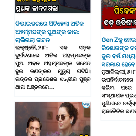
ଡିଭାଇଡରରେ ପିଟିହେଲା ଅତିକ
ଅହମ୍ମଦଙ୍କ ପୁଅଙ୍କ କାର:
Gen Zକୁ ନେଇ
ଚାଲିଗଲା ଜୀବନ
କିଶୋରଙ୍କ ବଡ
ଲକ୍ଷ୍ନୌ,୬।୮: ଏକ ସଡ଼କ
ଦୁର୍ଘଟଣାରେ ଅତିକ ଅହମ୍ମଦଙ୍କ
ଦୁଇ ବର୍ଷ ମଧ୍
ପୁଅ ଅବନ ଅହମ୍ମଦଙ୍କ ସମେତ
ସରକାର ହେବେ 
ଦୁଇ ଜଣଙ୍କର ମୃତ୍ୟୁ ଘଟିଛି।
ନୂଆଦିଲ୍ଲୀ,୬
ଉତ୍ତର ପ୍ରଦେଶର ଝାନ୍ସୀର ପୁଞ୍ଚ
ଉପନିର୍ବାଚନର
ଥାନା ଅଞ୍ଚଳରେ…
କରିବା ପରେ ଜ
ସଂସ୍ଥାପକ ପ୍ର
ପୁଣିଥରେ ଚର୍ଚ୍ଚ
ରାଜନୈତିକ ରଣ