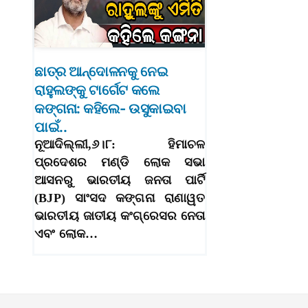
ଛାତ୍ର ଆନ୍ଦୋଳନକୁ ନେଇ
ରାହୁଲଙ୍କୁ ଟାର୍ଗେଟ କଲେ
କଙ୍ଗନା: କହିଲେ- ଉସୁକାଇବା
ପାଇଁ..
ନୂଆଦିଲ୍ଲୀ,୬।୮: ହିମାଚଳ
ପ୍ରଦେଶର ମଣ୍ଡି ଲୋକ ସଭା
ଆସନରୁ ଭାରତୀୟ ଜନତା ପାର୍ଟି
(BJP) ସାଂସଦ କଙ୍ଗନା ରାଣାୱତ
ଭାରତୀୟ ଜାତୀୟ କଂଗ୍ରେସର ନେତା
ଏବଂ ଲୋକ…