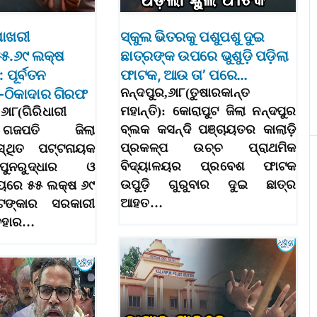
ୋଖରୀ
ସ୍କୁଲ ଭିତରକୁ ପଶୁପଶୁ ଦୁଇ
୫.୬୯ ଲକ୍ଷ
ଛାତ୍ରଙ୍କ ଉପରେ ଭୁଶୁଡ଼ି ପଡ଼ିଲା
: ପୂର୍ବତନ
ଫାଟକ, ଆଉ ତା’ ପରେ…
ଇ-ଠିକାଦାର ଗିରଫ
ନନ୍ଦପୁର,୬ା୮(ତୁଷାରକାନ୍ତ
ମହାନ୍ତି): କୋରାପୁଟ ଜିଲା ନନ୍ଦପୁର
୬ା୮(ଗିରିଧାରୀ
ବ୍ଲକ କସନ୍ଦି ପଞ୍ଚାୟତର କାଲାଡ଼ି
 ଗଜପତି ଜିଲା
ପ୍ରକଳ୍ପ ଉଚ୍ଚ ପ୍ରାଥମିକ
ିସ୍ଥିତ ପଟ୍ଟନାୟକ
ବିଦ୍ୟାଳୟର ପ୍ରବେଶ ଫାଟକ
ୁନରୁଦ୍ଧାର ଓ
ଉପୁଡ଼ି ଗୁରୁବାର ଦୁଇ ଛାତ୍ର
୍ୟରେ ୫୫ ଲକ୍ଷ ୬୯
ଆହତ…
ଙ୍କାର ସରକାରୀ
ୟବହାର…