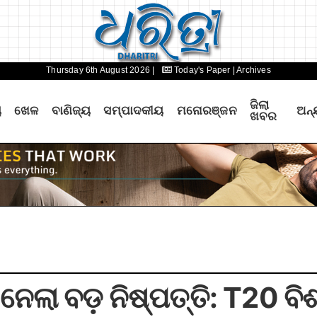
Thursday 6th August 2026 |
Today's Paper
| Archives
ଜିଲା
ୟ
ଖେଳ
ବାଣିଜ୍ୟ
ସମ୍ପାଦକୀୟ
ମନୋରଞ୍ଜନ
ଅନ୍
ଖବର
ଡ ନେଲା ବଡ଼ ନିଷ୍ପତ୍ତି: T20 