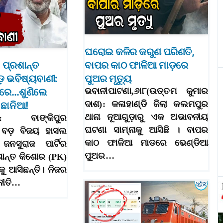
ଘରୋଇ କଳିର କରୁଣ ପରିଣତି,
 ପ୍ରଶାନ୍ତ
ବାପର କାଠ ଫାଳିଆ ମାଡ଼ରେ
଼ ଭବିଷ୍ୟବାଣୀ:
ପୁଅର ମୃତ୍ୟୁ
ୟରେ…ଶୁଣିଲେ
ଭବାନୀପାଟଣା,୬ା୮(ଉତ୍ତମ କୁମାର
ଦାଶ): କଳାହାଣ୍ଡି ଜିଲା କଲମପୁର
ଛାନିଆ!
ଥାନା ନୂଆଗୁଡ଼ାରୁ ଏକ ଅଭାବନୀୟ
।୮: ବାଙ୍କିପୁର
ଘଟଣା ସାମ୍ନାକୁ ଆସିଛି । ବାପର
େ ବଡ଼ ବିଜୟ ହାସଲ
କାଠ ଫାଳିଆ ମାଡରେ ଭେଣ୍ଡିଆ
ନସୁରାଜ ପାର୍ଟିର
ପୁଅର…
ଶାନ୍ତ କିଶୋର (PK)
ାକୁ ଆସିଛନ୍ତି। ନିଜର
ନୀତି…