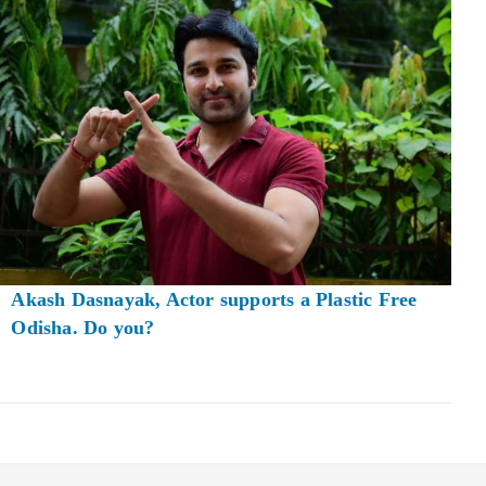
Akash Dasnayak, Actor supports a Plastic Free
Odisha. Do you?