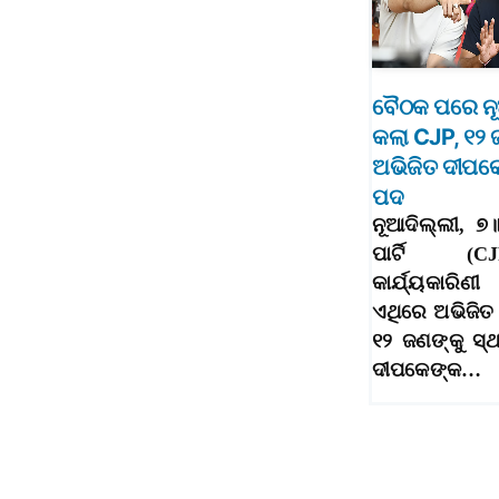
ବୈଠକ ପରେ ନ
କଲା CJP, ୧୨ 
ଅଭିଜିତ ଦୀପକେଙ
ପଦ
ନୂଆଦିଲ୍ଲୀ, 
ପାର୍ଟି (
କାର୍ଯ୍ୟକାରି
ଏଥିରେ ଅଭିଜି
୧୨ ଜଣଙ୍କୁ ସ୍ଥ
ଦୀପକେଙ୍କ…