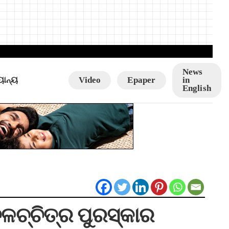
News
ୟାନ୍ୟ
Video
Epaper
in
English
ଚ୍ଚିତ୍ର ପୁରସ୍କାର