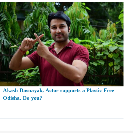
Akash Dasnayak, Actor supports a Plastic Free
Odisha. Do you?