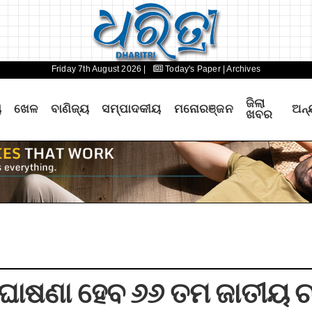
Friday 7th August 2026 |
Today's Paper
| Archives
ଜିଲା
ୟ
ଖେଳ
ବାଣିଜ୍ୟ
ସମ୍ପାଦକୀୟ
ମନୋରଞ୍ଜନ
ଅନ୍
ଖବର
ଘୋଷଣା ହେବ ୬୬ ତମ ଜାତୀୟ ଚଳ