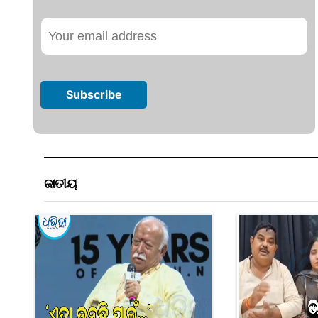
ଜାତୀୟ