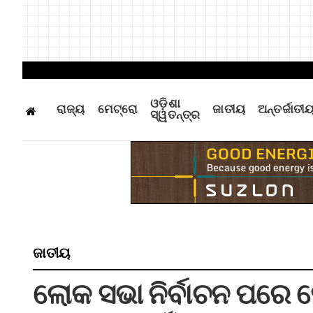
ଓଡ଼ିଶା
ରାଜ୍ୟ
ମେଟ୍ରୋ
ଜାତୀୟ
ଅନ୍ତର୍ଜାତୀ
ସ୍ୱତନ୍ତ୍ର
ଜାତୀୟ
ଲୋକ ସଭା ନିର୍ବାଚନ ପରେ 