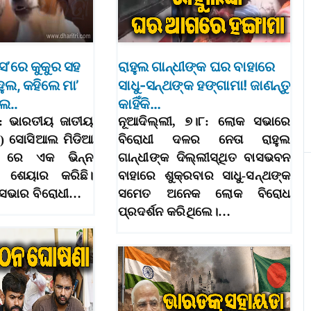
ବସ’ରେ କୁକୁର ସହ
ରାହୁଲ ଗାନ୍ଧୀଙ୍କ ଘର ବାହାରେ
ହୁଲ, କହିଲେ ମା’
ସାଧୁ-ସନ୍ଥଙ୍କ ହଙ୍ଗାମା! ଜାଣନ୍ତୁ
େ..
କାହିଁକି…
୮: ଭାରତୀୟ ଜାତୀୟ
ନୂଆଦିଲ୍ଲୀ, ୭।୮: ଲୋକ ସଭାରେ
C) ସୋସିଆଲ ମିଡିଆ
ବିରୋଧୀ ଦଳର ନେତା ରାହୁଲ
X ରେ ଏକ ଭିନ୍ନ
ଗାନ୍ଧୀଙ୍କ ଦିଲ୍ଲୀସ୍ଥିତ ବାସଭବନ
ଓ ଶେୟାର କରିଛି।
ବାହାରେ ଶୁକ୍ରବାର ସାଧୁ-ସନ୍ଥଙ୍କ
 ସଭାର ବିରୋଧୀ…
ସମେତ ଅନେକ ଲୋକ ବିରୋଧ
ପ୍ରଦର୍ଶନ କରିଥିଲେ।…