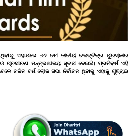
ନ ଥିବାରୁ ଏହାପରେ ୬୬ ତମ ଜାତୀୟ ଚଳଚ୍ଚିତ୍ର ପୁରସ୍କାର
 ଓ ପ୍ରସାରଣ ମନ୍ତ୍ରଣାଳୟ ସୂଚନା ଦେଇଛି। ପ୍ରତିବର୍ଷ ଏହି
ଳେ ଚଳିତ ବର୍ଷ ଲୋକ ସଭା ନିର୍ବାଚନ ଥିବାରୁ ଏହାକୁ ଘୁଞ୍ଚାଇ