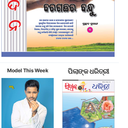
Model This Week
ପିଲାଙ୍କ ଧରିତ୍ରୀ