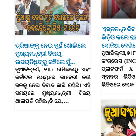
‘ହସ୍ତତନ୍ତ ଦି
ଭିଡ଼ିଓ କଲେ ରା
ତ୍ରିଷାଙ୍କୁ ନେଇ ମୁହଁ ଖୋଲିଲେ
ସୋନିଆ ଦେଖିଲ
ମୁଖ୍ୟମନ୍ତ୍ରୀ ବିଜୟ,
ନୂଆଦିଲ୍ଲୀ,୭।
କଂଗ୍ରେସ (IN
ଉଦୟନିଧିଙ୍କୁ କହିଲେ ମୁଁ…
ପ୍ଲାଟଫର୍ମ 
ନୂଆଦିଲ୍ଲୀ, ୭।୮: ତାମିଲନାଡୁ ଏବଂ
ସ୍ବାଦର ଭିଡି
କର୍ନାଟକ ମଧ୍ୟରେ କାବେରୀ ନଦୀ
ଭିଡିଓରେ ଲୋକ
ଜଳକୁ ନେଇ ବିବାଦ ଜାରି ରହିଛି। ଏହି
ସମୟରେ ମୁଖ୍ୟମନ୍ତ୍ରୀ ବିଜୟ
ଥାଲାପତି କହିଛନ୍ତି ଯେ,…