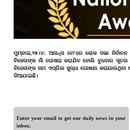
ମୁମ୍ବାଇ,୨୫।୪: ଆସନ୍ତା ମେ’ରେ ଲୋକ ସଭା ନିର୍ବାଚ
ବିଜେତାଙ୍କ ନାଁ ଘୋଷରା କରାଯିବ ବୋଲି ବୁଧବାର ସୂଚନା
ବିଜେତାଙ୍କ ନାମ ଏପ୍ରିଲ ସୁଦ୍ଧା ଘୋଷଣା କରାଯାଉଥିବା ବେ
ଦିଆଯାଇଛି।
Enter your email to get our daily news in your
inbox.