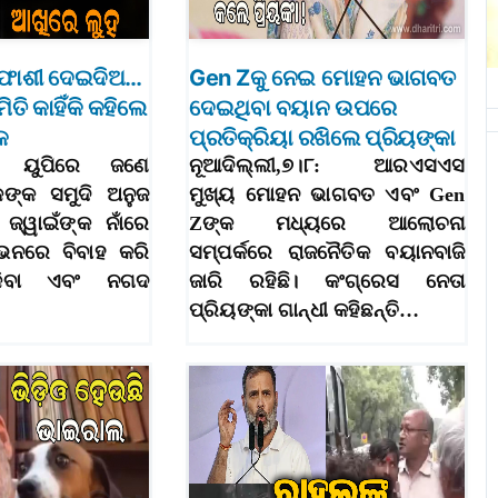
ୁ ଫାଶୀ ଦେଇଦିଅ…
Gen Zକୁ ନେଇ ମୋହନ ଭାଗବତ
ମିତି କାହିଁକି କହିଲେ
ଦେଇଥିବା ବୟାନ ଉପରେ
କ
ପ୍ରତିକ୍ରିୟା ରଖିଲେ ପ୍ରିୟଙ୍କା
୮: ୟୁପିରେ ଜଣେ
ନୂଆଦିଲ୍ଲୀ,୭।୮: ଆରଏସଏସ
କଙ୍କ ସମୁଦି ଅନୁଜ
ମୁଖ୍ୟ ମୋହନ ଭାଗବତ ଏବଂ Gen
 ଜ୍ୱାଇଁଙ୍କ ନାଁରେ
Zଙ୍କ ମଧ୍ୟରେ ଆଲୋଚନା
ୋଭନରେ ବିବାହ କରି
ସମ୍ପର୍କରେ ରାଜନୈତିକ ବୟାନବାଜି
ଠକିବା ଏବଂ ନଗଦ
ଜାରି ରହିଛି। କଂଗ୍ରେସ ନେତା
ପ୍ରିୟଙ୍କା ଗାନ୍ଧୀ କହିଛନ୍ତି…