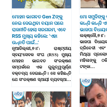
ମୋହନ ଭାଗବତ Gen Zଙ୍କୁ
ମୋ ସମୁଦିଙ୍କ
ନେଇ ଦେଇଥିବା ବୟାନ ପରେ
କାନ୍ଦି କାନ୍ଦି ଏ
ରାଜନୀତି ହେଲା ସରଗରମ, ଏବେ
ଭାଜପା ବିଧାୟ
RSS ମୁଖ୍ୟ କହିଲେ: ‘ଏହା
ଲକ୍ଷ୍ନୌ,୭।
ଭାଜପା ବିଧାୟ
ଉନ୍ନତି ପାଇଁ…’
ତ୍ରିବେଦୀ ଏବଂ
ନୂଆଦିଲ୍ଲୀ,୭।୮: ରାଷ୍ଟ୍ରୀୟ
ମିଥ୍ୟା ପ୍ରଲ
ସ୍ବୟଂସେବକ ସଂଘ (RSS) ମୁଖ୍ୟ
ମହିଳାଙ୍କୁ 
ମୋହନ ଭାଗବତ ସଂରକ୍ଷଣ
ଟଙ୍କା…
ସମ୍ପର୍କରେ ଏକ ଗୁରୁତ୍ୱପୂର୍ଣ୍ଣ
ବକ୍ତବ୍ୟ ଦେଇଛନ୍ତି। ସେ କହିଛନ୍ତି
ଯେ ସଂରକ୍ଷଣ ସ୍ଥାୟୀ ବ୍ୟବସ୍ଥା…