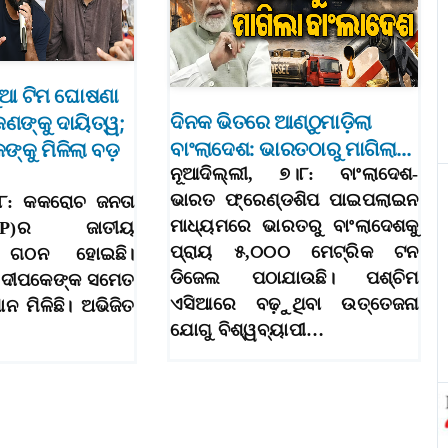
ୂଆ ଟିମ ଘୋଷଣା
ଦିନକ ଭିତରେ ଆଣ୍ଠୁମାଡ଼ିଲା
ଜଣଙ୍କୁ ଦାୟିତ୍ୱ;
ବାଂଲାଦେଶ: ଭାରତଠାରୁ ମାଗିଲା…
୍କୁ ମିଳିଲା ବଡ଼
ନୂଆଦିଲ୍ଲୀ, ୭।୮: ବାଂଲାଦେଶ-
ଭାରତ ଫ୍ରେଣ୍ଡଶିପ ପାଇପଲାଇନ
୭।୮: କକରୋଚ ଜନତା
ମାଧ୍ୟମରେ ଭାରତରୁ ବାଂଲାଦେଶକୁ
CJP)ର ଜାତୀୟ
ପ୍ରାୟ ୫,୦୦୦ ମେଟ୍ରିକ ଟନ
ଣୀ ଗଠନ ହୋଇଛି।
ଡିଜେଲ ପଠାଯାଉଛି। ପଶ୍ଚିମ
ତ ଦୀପକେଙ୍କ ସମେତ
ଏସିଆରେ ବଢ଼ୁଥିବା ଉତ୍ତେଜନା
ାନ ମିଳିଛି। ଅଭିଜିତ
ଯୋଗୁ ବିଶ୍ୱବ୍ୟାପୀ…