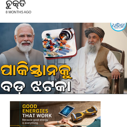
ଚୁକ୍ତି
8 MONTHS AGO