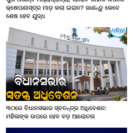
କ୍ଷେପଣାସ୍ତ୍ର ମାଡ଼ କଲା ଇରାନ? ଜାଣନ୍ତୁ କେବେ
ଶେଷ ହେବ ଯୁଦ୍ଧ
୩୦ରେ ବିଧାନସଭାର ସ୍ବତନ୍ତ୍ର ଅଧିବେଶନ:
ମହିଳାଙ୍କ ଉପରେ ହେବ ବଡ଼ ଆଲୋଚନା