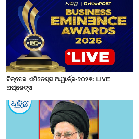
ବିଜ୍‌ନେସ ଏମିନେସ୍ସ ଆୱାର୍ଡ୍ସ-୨୦୨୬: LIVE
ଅପ୍‌ଡେଟ୍ସ