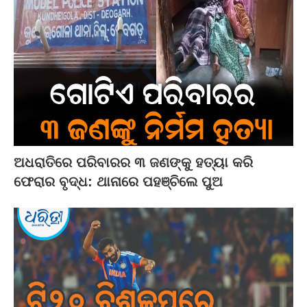
ଅଧରାତିରେ ପରିବାରର ୩ ଜଣଙ୍କୁ ହତ୍ୟା କରି
ଫେରାର ବୃଦ୍ଧ: ଥାନାରେ ପହଞ୍ଚିଲେ ପୁଅ