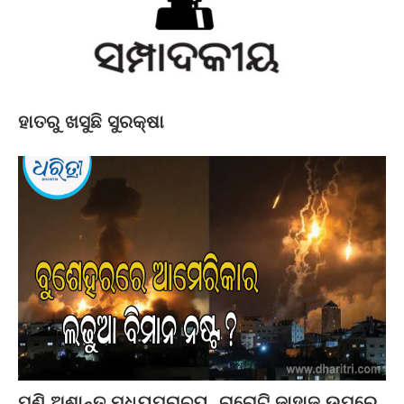
ହାତରୁ ଖସୁଛି ସୁରକ୍ଷା
ପୁଣି ଅଶାନ୍ତ ମଧ୍ୟପ୍ରାଚ୍ୟ, ଚାରୋଟି ଜାହାଜ ଉପରେ