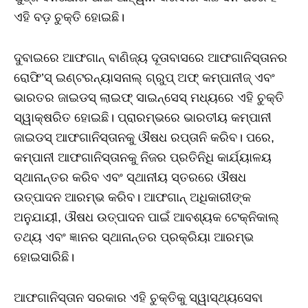
ଏହି ବଡ଼ ଚୁକ୍ତି ହୋଇଛି।
ଦୁବାଇରେ ଆଫଗାନ୍ ବାଣିଜ୍ୟ ଦୂତାବାସରେ ଆଫଗାନିସ୍ତାନର
ରୋଫି’ସ୍ ଇଣ୍ଟରନ୍ୟାସନାଲ୍ ଗ୍ରୁପ୍ ଅଫ୍ କମ୍ପାନୀଜ୍ ଏବଂ
ଭାରତର ଜାଇଡସ୍ ଲାଇଫ୍ ସାଇନ୍ସେସ୍ ମଧ୍ୟରେ ଏହି ଚୁକ୍ତି
ସ୍ୱାକ୍ଷରିତ ହୋଇଛି। ପ୍ରାରମ୍ଭରେ ଭାରତୀୟ କମ୍ପାନୀ
ଜାଇଡସ୍ ଆଫଗାନିସ୍ତାନକୁ ଔଷଧ ରପ୍ତାନି କରିବ। ପରେ,
କମ୍ପାନୀ ଆଫଗାନିସ୍ତାନକୁ ନିଜର ପ୍ରତିନିଧି କାର୍ଯ୍ୟାଳୟ
ସ୍ଥାନାନ୍ତର କରିବ ଏବଂ ସ୍ଥାନୀୟ ସ୍ତରରେ ଔଷଧ
ଉତ୍ପାଦନ ଆରମ୍ଭ କରିବ। ଆଫଗାନ୍ ଅଧିକାରୀଙ୍କ
ଅନୁଯାୟୀ, ଔଷଧ ଉତ୍ପାଦନ ପାଇଁ ଆବଶ୍ୟକ ଟେକ୍ନିକାଲ୍
ତଥ୍ୟ ଏବଂ ଜ୍ଞାନର ସ୍ଥାନାନ୍ତର ପ୍ରକ୍ରିୟା ଆରମ୍ଭ
ହୋଇସାରିଛି।
ଆଫଗାନିସ୍ତାନ ସରକାର ଏହି ଚୁକ୍ତିକୁ ସ୍ୱାସ୍ଥ୍ୟସେବା