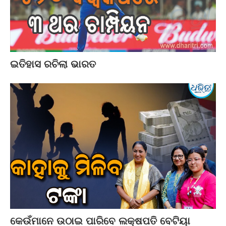
ଇତିହାସ ରଚିଲା ଭାରତ
କେଉଁମାନେ ଉଠାଇ ପାରିବେ ଲକ୍ଷପତି ବେଟିୟା