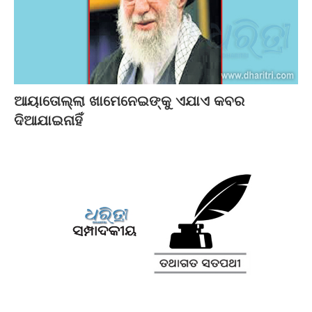
ଆୟାତୋଲ୍ଲା ଖାମେନେଇଙ୍କୁ ଏଯାଏ କବର
ଦିଆଯାଇନାହିଁ