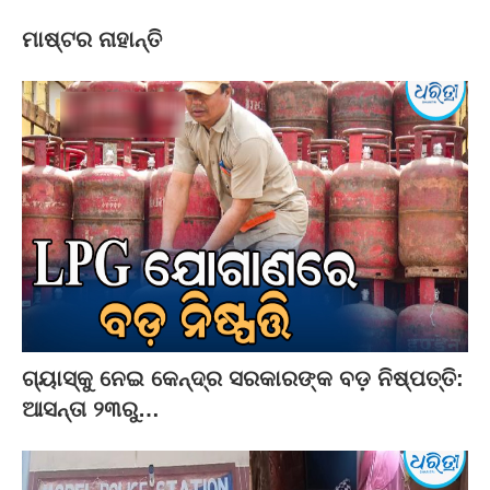
ମାଷ୍ଟର ନାହାନ୍ତି
ଗ୍ୟାସ୍‌କୁ ନେଇ କେନ୍ଦ୍ର ସରକାରଙ୍କ ବଡ଼ ନିଷ୍ପତ୍ତି:
ଆସନ୍ତା ୨୩ରୁ…