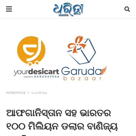
HOMEPAGE
ଅନ୍ତର୍ଜାତୀୟ
ଆଫଗାନିସ୍ତାନ ସହ ଭାରତର
୧୦୦ ମିଲିୟନ ଡଲାର ବାଣିଜ୍ୟ