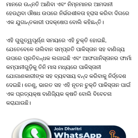
ମାନରେ ଉନ୍ନତି ଆଣିବା ଏବଂ ନିମ୍ନମାନର ଆମଦାନୀ
ହେଉଥିବା ଔଷଧ ଉପରେ ନିର୍ଭରଶୀଳତା ହ୍ରାସ କରିବା ଦିଗରେ
ଏକ ଯୁଗାନ୍ତକାରୀ ପଦକ୍ଷେପ ବୋଲି କହିଛନ୍ତି।
ଏହି ଗୁରୁତ୍ୱପୂର୍ଣ୍ଣ ସମୟରେ ଏହି ଚୁକ୍ତି ହୋଇଛି,
ଯେତେବେଳେ ତାଲିବାନ ସମ୍ପ୍ରତି ପାକିସ୍ତାନ ସହ ବାଣିଜ୍ୟ
ଉପରେ ପ୍ରତିବନ୍ଧକ ଲଗାଇଛି ଏବଂ ଆଫଗାନିସ୍ତାନର ଫାର୍ମା
କମ୍ପାନୀଗୁଡ଼ିକୁ ତିନି ମାସ ମଧ୍ୟରେ ପାକିସ୍ତାନୀ
ଯୋଗାଣକାରୀଙ୍କ ସହ ବ୍ୟବସାୟ ବନ୍ଦ କରିବାକୁ ନିର୍ଦ୍ଦେଶ
ଦେଇଛି। ତେଣୁ, ଭାରତ ସହ ଏହି ନୂତନ ଚୁକ୍ତି ପାକିସ୍ତାନ ପାଇଁ
ଏକ ପ୍ରତ୍ୟକ୍ଷ ବାଣିଜ୍ୟିକ କ୍ଷତି ବୋଲି ବିବେଚନା
କରାଯାଉଛି।