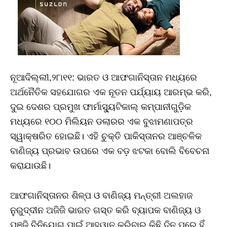
ନୂଆଦିଲ୍ଲୀ,୨୮ା୧୧: ଭାରତ ଓ ଆଫଗାନିସ୍ତାନ ମଧ୍ୟରେ
ଅର୍ଥନୈତିକ ସହଯୋଗର ଏକ ନୂତନ ପର୍ଯ୍ୟାୟ ଆରମ୍ଭ କରି,
ଦୁଇ ଦେଶର ପ୍ରମୁଖ ଫାର୍ମାସ୍ୟୁଟିକାଲ୍ କମ୍ପାନୀଗୁଡ଼ିକ
ମଧ୍ୟରେ ୧୦୦ ମିଲିୟନ ଡଲାରର ଏକ ବୁଝାମଣାପତ୍ର
ସ୍ୱାକ୍ଷରିତ ହୋଇଛି। ଏହି ଚୁକ୍ତି ପାକିସ୍ତାନର ଆଞ୍ଚଳିକ
ବାଣିଜ୍ୟ ପ୍ରଭାବ ଉପରେ ଏକ ବଡ଼ ଝଟକା ବୋଲି ବିବେଚନା
କରାଯାଉଛି।
ଆଫଗାନିସ୍ତାନର ଶିଳ୍ପ ଓ ବାଣିଜ୍ୟ ମନ୍ତ୍ରୀ ଅଲହାଜ
ନୁରୁଦ୍ଦୀନ ଅଜିଜି ଭାରତ ଗସ୍ତ କରି ବ୍ୟାପକ ବାଣିଜ୍ୟ ଓ
ପୁଞ୍ଜି ବିନିଯୋଗ ପାଇଁ ଆହ୍ୱାନ କରିବାର କିଛି ଦିନ ପରେ ହିଁ