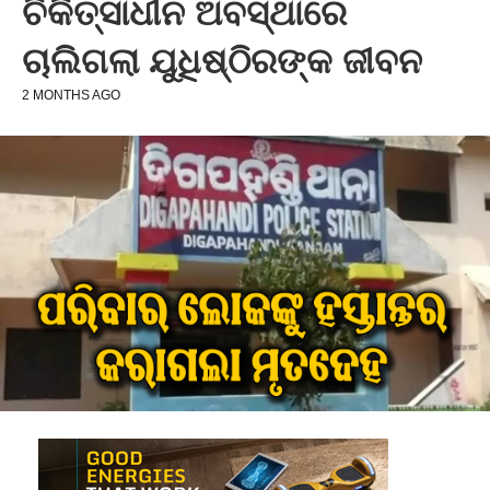
ଚିକିତ୍ସାଧୀନ ଅବସ୍ଥାରେ
ଚାଲିଗଲା ଯୁଧିଷ୍ଠିରଙ୍କ ଜୀବନ
2 MONTHS AGO