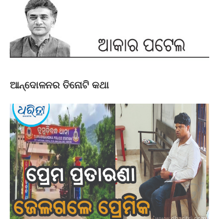
ଆନ୍ଦୋଳନର ତିନୋଟି କଥା