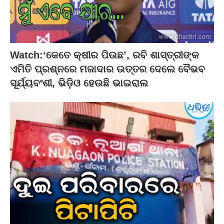
Watch:‘କେତେ କ୍ଷୀର ପିଉଛ’, ରବି ଶାସ୍ତ୍ରୀଙ୍କ
ଏମିତି ପ୍ରଶ୍ନରେ ମଜାଦାର ଉତ୍ତର ଦେଲେ ବୈଭବ
ସୂର୍ଯ୍ୟବଂଶୀ, ଭିଡ଼ିଓ ହେଉଛି ଭାଇରାଲ