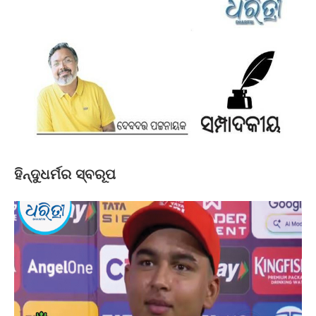
ହିନ୍ଦୁଧର୍ମର ସ୍ବରୂପ