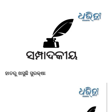
ହାତରୁ ଖସୁଛି ସୁରକ୍ଷା