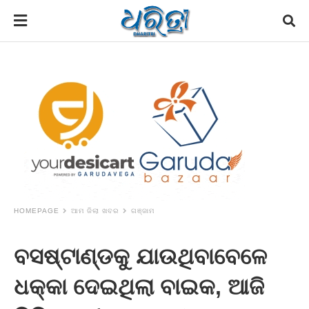
HOMEPAGE
ଆମ ଜିଲା ଖବର
ଗଞ୍ଜାମ
ବସଷ୍ଟାଣ୍ଡକୁ ଯାଉଥିବାବେଳେ
ଧକ୍କା ଦେଇଥିଲା ବାଇକ, ଆଜି