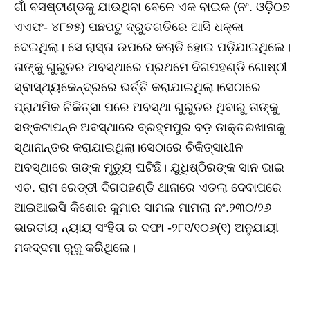
ଗାଁ ବସଷ୍ଟାଣ୍ଡକୁ ଯାଉଥିବା ବେଳେ ଏକ ବାଇକ (ନଂ. ଓଡ଼ି୦୭
ଏଏଫ- ୪୮୭୫) ପଛପଟୁ ଦ୍ରୁତଗତିରେ ଆସି ଧକ୍କା
ଦେଇଥିଲା। ସେ ରାସ୍ତା ଉପରେ କଚାଡି ହୋଇ ପଡ଼ିଯାଇଥିଲେ।
ତାଙ୍କୁ ଗୁରୁତର ଅବସ୍ଥାରେ ପ୍ରଥମେ ଦିଗପହଣ୍ଡି ଗୋଷ୍ଠୀ
ସ୍ବାସ୍ଥ୍ୟକେନ୍ଦ୍ରରେ ଭର୍ତ୍ତି କରାଯାଇଥିଲା।ସେଠାରେ
ପ୍ରାଥମିକ ଚିକିତ୍ସା ପରେ ଅବସ୍ଥା ଗୁରୁତର ଥିବାରୁ ତାଙ୍କୁ
ସଙ୍କଟାପନ୍ନ ଅବସ୍ଥାରେ ବ୍ରହ୍ମପୁର ବଡ଼ ଡାକ୍ତରଖାନାକୁ
ସ୍ଥାନାନ୍ତର କରାଯାଇଥିଲା।ସେଠାରେ ଚିକିତ୍ସାଧୀନ
ଅବସ୍ଥାରେ ତାଙ୍କ ମୃତ୍ୟୁ ଘଟିଛି। ଯୁଧିଷ୍ଠିରଙ୍କ ସାନ ଭାଇ
ଏଚ. ରାମ ରେଡ୍ଡୀ ଦିଗପହଣ୍ଡି ଥାନାରେ ଏତଲା ଦେବାପରେ
ଆଇଆଇସି କିଶୋର କୁମାର ସାମଲ ମାମଲା ନଂ.୨୩୦/୨୬
ଭାରତୀୟ ନ୍ୟାୟ ସଂହିତା ର ଦଫା -୨୮୧/୧୦୬(୧) ଅନୁଯାୟୀ
ମକଦ୍ଦମା ରୁଜୁ କରିଥିଲେ।