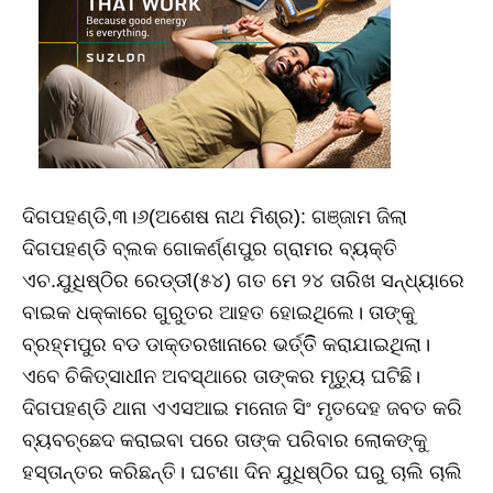
ଦିଗପହଣ୍ଡି,୩।୬(ଅଶେଷ ନାଥ ମିଶ୍ର): ଗଞ୍ଜାମ ଜିଲା
ଦିଗପହଣ୍ଡି ବ୍ଲକ ଗୋକର୍ଣ୍ଣପୁର ଗ୍ରାମର ବ୍ୟକ୍ତି
ଏଚ.ଯୁଧିଷ୍ଠିର ରେଡ୍ଡୀ(୫୪) ଗତ ମେ ୨୪ ତାରିଖ ସନ୍ଧ୍ୟାରେ
ବାଇକ ଧକ୍କାରେ ଗୁରୁତର ଆହତ ହୋଇଥିଲେ। ତାଙ୍କୁ
ବ୍ରହ୍ମପୁର ବଡ ଡାକ୍ତରଖାନାରେ ଭର୍ତ୍ତିି କରାଯାଇଥିଲା।
ଏବେ ଚିକିତ୍ସାଧୀନ ଅବସ୍ଥାରେ ତାଙ୍କର ମୃତ୍ୟୁ ଘଟିଛି।
ଦିଗପହଣ୍ଡି ଥାନା ଏଏସଆଇ ମନୋଜ ସିଂ ମୃତଦେହ ଜବତ କରି
ବ୍ୟବଚ୍ଛେଦ କରାଇବା ପରେ ତାଙ୍କ ପରିବାର ଲୋକଙ୍କୁ
ହସ୍ତାନ୍ତର କରିଛନ୍ତି। ଘଟଣା ଦିନ ଯୁଧିଷ୍ଠିର ଘରୁ ଚାଲି ଚାଲି