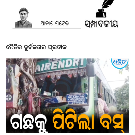
ନୈତିକ ଦୁର୍ବଳତାର ପ୍ରତୀକ