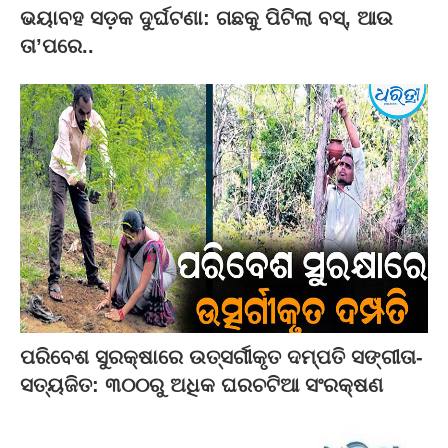
ଭୟାବହ ସଡ଼କ ଦୁର୍ଘଟଣା: ଗଛକୁ ପିଟିଲା ବସ୍‌, ଆଉ
ତା’ପରେ..
ପରିବେଶ ସୁରକ୍ଷାରେ ଉତ୍ସର୍ଗୀକୃତ ଦମ୍ପତି ସଙ୍ଗୀତା-
ସତ୍ୟଜିତ: ୩୦୦ରୁ ଅଧିକ ଘରଚଟିଆ ସଂରକ୍ଷଣ