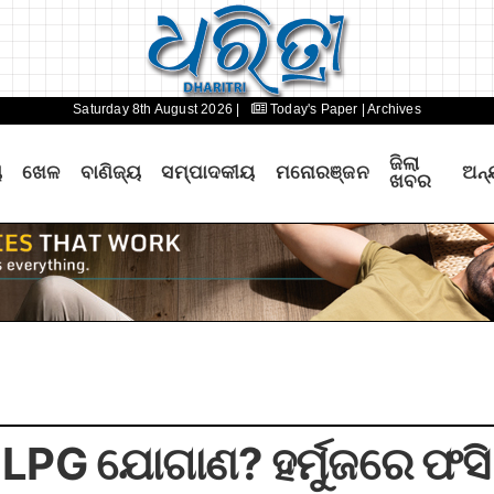
Saturday 8th August 2026 |
Today's Paper
| Archives
ଜିଲା
ୟ
ଖେଳ
ବାଣିଜ୍ୟ
ସମ୍ପାଦକୀୟ
ମନୋରଞ୍ଜନ
ଅନ୍
ଖବର
 LPG ଯୋଗାଣ? ହର୍ମୁଜରେ ଫସି