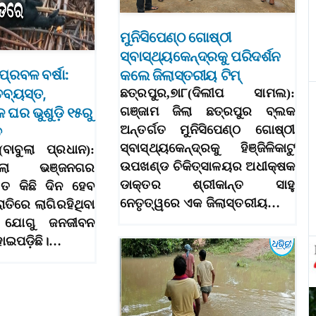
ମୁନିସିପେଣ୍ଠ ଗୋଷ୍ଠୀ
ସ୍ବାସ୍ଥ୍ୟକେନ୍ଦ୍ରକୁ ପରିଦର୍ଶନ
୍ରବଳ ବର୍ଷା:
କଲେ ଜିଲାସ୍ତରୀୟ ଟିମ୍‌
ବ୍ୟସ୍ତ,
ଛତ୍ରପୁର,୭ା୮(ଦିଲୀପ ସାମଲ):
 ଘର ଭୁଶୁଡ଼ି ୧୫ରୁ
ଗଞ୍ଜାମ ଜିଲା ଛତ୍ରପୁର ବ୍ଲକ
ଅନ୍ତର୍ଗତ ମୁନିସିପେଣ୍ଠ ଗୋଷ୍ଠୀ
ତ
ସ୍ବାସ୍ଥ୍ୟକେନ୍ଦ୍ରକୁ ହିଞ୍ଜିଳିକାଟୁ
ବାବୁଲା ପ୍ରଧାନ):
ଉପଖଣ୍ଡ ଚିକିତ୍ସାଳୟର ଅଧୀକ୍ଷକ
ିଲା ଭଞ୍ଜନଗର
ଡାକ୍ତର ଶ୍ରୀକାନ୍ତ ସାହୁ
ତ କିଛି ଦିନ ହେବ
ନେତୃତ୍ୱରେ ଏକ ଜିଲାସ୍ତରୀୟ…
ାତିରେ ଲାଗିରହିଥିବା
ା ଯୋଗୁ ଜନଜୀବନ
ୋଇପଡ଼ିଛି।…