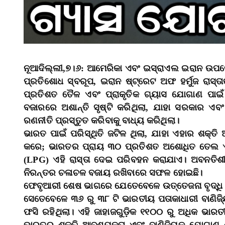
ନୂଆଦିଲ୍ଲୀ,୭।୬: ଆମେରିକା ଏବଂ ଇସ୍ରାଏଲ ଇରାନ ଉ
ପ୍ରତିଶୋଧ ସ୍ବରୂପ, ଇରାନ ଷ୍ଟ୍ରେଟ ଅଫ ହର୍ମୁଜ ରାସ୍
ପ୍ରତିଶତ ତୈଳ ଏବଂ ପ୍ରାକୃତିକ ଗ୍ୟାସ ଯୋଗାଣ ପାଇଁ ଏକ 
ବଜାରରେ ଅଶାନ୍ତି ସୃଷ୍ଟି କରିଥିଲା, ଯାହା ସରକାର ଏବଂ 
ରଣନୀତି ପ୍ରସ୍ତୁତ କରିବାକୁ ବାଧ୍ୟ କରିଥିଲା।
ଭାରତ ପାଇଁ ପରିସ୍ଥିତି ଜଟିଳ ଥିଲା, ଯାହା ଏହାର ଶକ୍
କରେ; ଭାରତର ପ୍ରାୟ ୩୦ ପ୍ରତିଶତ ଅଶୋଧିତ ତେଲ ଏ
(LPG) ଏହି ରାସ୍ତା ଦେଇ ପରିବହନ କରାଯାଏ। ଅବନତିଶୀ
ନିରନ୍ତର ଚଳାଚଳ ବଜାୟ ରଖିବାରେ ସଫଳ ହୋଇଛି।
ଫେବୃଆରୀ ଶେଷ ଭାଗରେ ଯେତେବେଳେ ଉତ୍ତେଜନା ବୃଦ୍ଧି ପ
ସେତେବେଳେ ୩୬ ରୁ ୩୮ ଟି ଭାରତୀୟ ପତାକାଧାରୀ ବାଣିଜ
ଫସି ରହିଥିଲା। ଏହି ଜାହାଜଗୁଡ଼ିକ ୧୧୦୦ ରୁ ଅଧିକ ଭାର