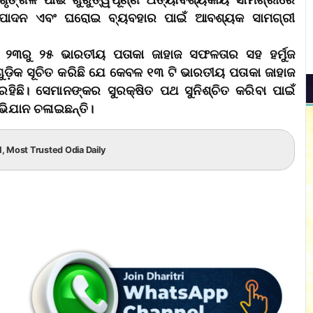
ଙ୍ଖଳ ପାଇଁ ଗୁରୁତ୍ୱପୂର୍ଣ୍ଣ ଅତ୍ୟାବଶ୍ୟକୀୟ ସାମଗ୍ରୀରେ
ତ୍ପାଦନ ଏବଂ ଘରୋଇ ବ୍ୟବହାର ପାଇଁ ଆବଶ୍ୟକ ସାମଗ୍ରୀ
ାୟ ୨୩ରୁ ୨୫ ଭାରତୀୟ ପତାକା ଜାହାଜ ସଫଳତାର ସହ ହର୍ମୁଜ
ଗୁଡ଼ିକ ସୂଚିତ କରିଛି ଯେ କେବଳ ୧୩ ଟି ଭାରତୀୟ ପତାକା ଜାହାଜ
ରହିଛି। ସେମାନଙ୍କର ସୁରକ୍ଷିତ ପଥ ସୁନିଶ୍ଚିତ କରିବା ପାଇଁ
ଭିଯାନ ଚଳାଇଛନ୍ତି।
.1, Most Trusted Odia Daily