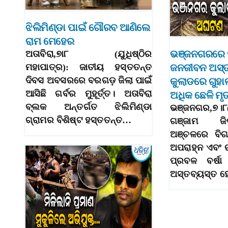
ଝିଲିମିଣ୍ଡା ପାଇଁ ଗୌରବ ଆଣିଲେ
ରାମ ମେହେର
ଭଞ୍ଜନଗରରେ ପ
ଅତାବିରା,୭ା୮ (ଯୁଧିଷ୍ଠିର
ଜନଜୀବନ ଅସ୍ତ
ମହାପାତ୍ର): ଜାତୀୟ ହସ୍ତତନ୍ତ
ଦିବସ ଅବସରରେ ବରଗଡ଼ ଜିଲା ପାଇଁ
କୁଲାଡରେ ଗୁହାଳ
ଆସିଛି ଗର୍ବର ମୁହୂର୍ତ୍ତ। ଅତାବିରା
ଅଧିକ ଛେଳି ମୃ
ବ୍ଲକ ଅନ୍ତର୍ଗତ ଝିଲିମିଣ୍ଡା
ଭଞ୍ଜନଗର,୭।୮(
ଗ୍ରାମର ବିଶିଷ୍ଟ ହସ୍ତତନ୍ତ…
ଗଞ୍ଜାମ ଜ
ଅଞ୍ଚଳରେ ବିଗ
ଅପରାହ୍ନ ଏବଂ ର
ପ୍ରବଳ ବର୍ଷ
ଅସ୍ତବ୍ୟସ୍ତ ହ