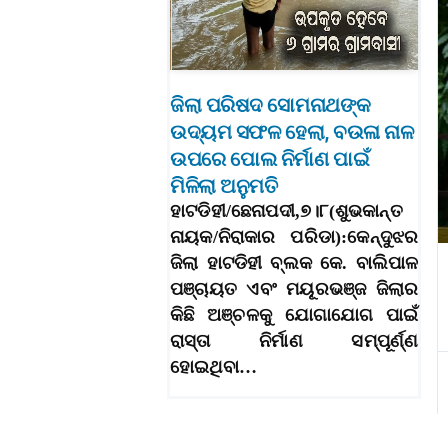
ଜିଲା ପରିଷଦ ସୋମନାଥଙ୍କ
ଉଦ୍ୟମ ସଫଳ ହେଲା, ବଉଳା ନାଳ
ଉପରେ ପୋଲ ନିର୍ମାଣ ପାଇଁ
ମିଳିଲା ଅନୁମତି
ହାଟଡିହୀ/ଛେନାପଦୀ,୭।୮(ଶୁଭକାନ୍ତ
ନାୟକ/ନିରାକାର ପରିଡା):କେନ୍ଦୁଝର
ଜିଲା ହାଟଡିହୀ ବ୍ଲକ କେ. ବାଲିପାଳ
ପଞ୍ଚାୟତ ଏବଂ ମୟୂରଭଞ୍ଜ ଜିଲାର
କିଛି ଅଞ୍ଚଳକୁ ଯୋଗାଯୋଗ ପାଇଁ
ରାସ୍ତା ନିର୍ମାଣ ସମ୍ପୂର୍ଣ୍ଣ
ହୋଇଥିବା…