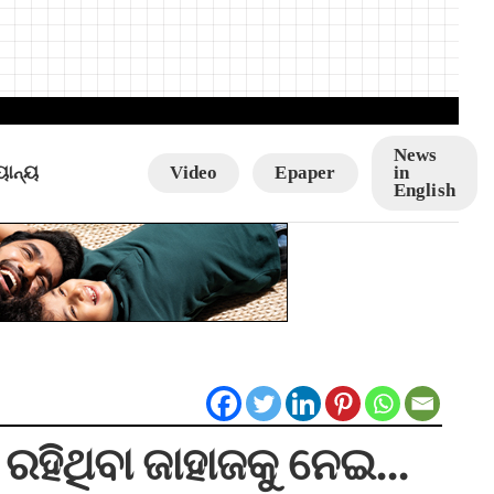
News
ୟାନ୍ୟ
Video
Epaper
in
English
 ରହିଥିବା ଜାହାଜକୁ ନେଇ…