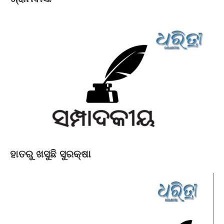
ହାତରୁ ଖସୁଛି ସୁରକ୍ଷା