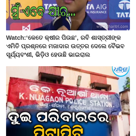
Watch:‘କେତେ କ୍ଷୀର ପିଉଛ’, ରବି ଶାସ୍ତ୍ରୀଙ୍କ
ଏମିତି ପ୍ରଶ୍ନରେ ମଜାଦାର ଉତ୍ତର ଦେଲେ ବୈଭବ
ସୂର୍ଯ୍ୟବଂଶୀ, ଭିଡ଼ିଓ ହେଉଛି ଭାଇରାଲ