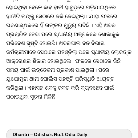
ହୋଇଥିବା ବେଳେ ଲବ ହାତୀ ହାବୁଡ଼ରେ ପଡ଼ିଯାଇଥିଲେ।
ହାତୀଟି ତାଙ୍କୁ ସେଠାରେ ଦଳି ଦେଇଥିଲା। ଯାହା ଫଳରେ
ଘଟଣାସ୍ଥଳରେ ହିଁ ତାଙ୍କର ମୁତ୍ୟୁ ଘଟିଛି । ଏହି ଖବର
ପ୍ରଚାରିତ ହେବା ପରେ ସ୍ଥାନୀୟ ଅଞ୍ଚଳରେ ଶୋକାକୁଳ
ପରିବେଶ ସୃଷ୍ଟି ହୋଇଛି। ଖବରପାଇ ବନ ବିଭାଗ
କର୍ମଚାରୀମାନେ ସେଠାରେ ପହଞ୍ଚିଲା ପରେ ସ୍ଥାନୀୟ ଲୋକଙ୍କ
ଆକ୍ରୋଶର ଶିକାର ହୋଇଥିଲେ। ଫଳରେ ସେଠାରେ କିଛି
ସମୟ ପାଇଁ ଉତ୍ତେଜନା ପ୍ରକାଶ ପାଇଥିଲା। ପରେ
ଯୁଯୋମୁରା ଥାନା ପୋଲିସ ପହଞ୍ଚି ପରିସ୍ଥିତି ଆୟତ୍ତ
କରିଥିଲା। ଏହାସହ ଶବକୁ ଜବତ କରି ବ୍ୟବଛେଦ ପାଇଁ
ପଠାଇଥିବା ସୂଚନା ମିଳିଛି।
Dharitri – Odisha’s No.1 Odia Daily