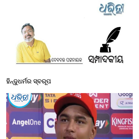
ହିନ୍ଦୁଧର୍ମର ସ୍ବରୂପ