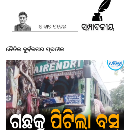
ନୈତିକ ଦୁର୍ବଳତାର ପ୍ରତୀକ