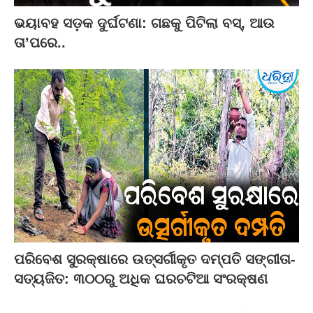
ଭୟାବହ ସଡ଼କ ଦୁର୍ଘଟଣା: ଗଛକୁ ପିଟିଲା ବସ୍‌, ଆଉ
ତା’ପରେ..
ପରିବେଶ ସୁରକ୍ଷାରେ ଉତ୍ସର୍ଗୀକୃତ ଦମ୍ପତି ସଙ୍ଗୀତା-
ସତ୍ୟଜିତ: ୩୦୦ରୁ ଅଧିକ ଘରଚଟିଆ ସଂରକ୍ଷଣ