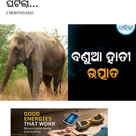
ଘଟିଲା…
2 MONTHS AGO