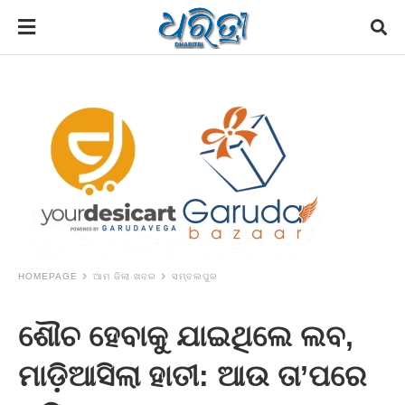
HOMEPAGE
ଆମ ଜିଲା ଖବର
ସମ୍ବଲପୁର
ଶୌଚ ହେବାକୁ ଯାଇଥିଲେ ଲବ,
ମାଡ଼ିଆସିଲା ହାତୀ: ଆଉ ତା’ପରେ