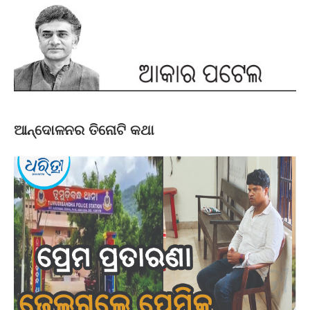
ଆନ୍ଦୋଳନର ତିନୋଟି କଥା