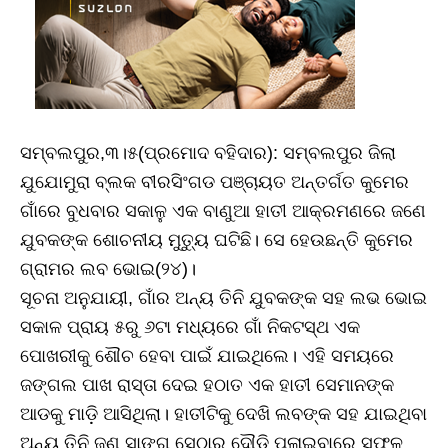
ସମ୍ବଲପୁର,୩।୫(ପ୍ରମୋଦ ବହିଦାର): ସମ୍ବଲପୁର ଜିଲା
ଯୁଯୋମୁରା ବ୍ଲକ ବୀରସିଂଗଡ ପଞ୍ଚାୟତ ଅନ୍ତର୍ଗତ କୁମେର
ଗାଁରେ ବୁଧବାର ସକାଳୁ ଏକ ବାଣୁଆ ହାତୀ ଆକ୍ରମଣରେ ଜଣେ
ଯୁବକଙ୍କ ଶୋଚନୀୟ ମୁତ୍ୟୁ ଘଟିଛି। ସେ ହେଉଛନ୍ତି କୁମେର
ଗ୍ରାମର ଲବ ଭୋଇ(୨୪)।
ସୂଚନା ଅନୁଯାୟୀ, ଗାଁର ଅନ୍ୟ ତିନି ଯୁବକଙ୍କ ସହ ଲଭ ଭୋଇ
ସକାଳ ପ୍ରାୟ ୫ରୁ ୬ଟା ମଧ୍ୟରେ ଗାଁ ନିକଟସ୍ଥ ଏକ
ପୋଖରୀକୁ ଶୌଚ ହେବା ପାଇଁ ଯାଇଥିଲେ। ଏହି ସମୟରେ
ଜଙ୍ଗଲ ପାଖ ରାସ୍ତା ଦେଇ ହଠାତ ଏକ ହାତୀ ସେମାନଙ୍କ
ଆଡକୁ ମାଡ଼ି ଆସିଥିଲା। ହାତୀଟିକୁ ଦେଖି ଲବଙ୍କ ସହ ଯାଇଥିବା
ଅନ୍ୟ ତିନି ଜଣ ସାଙ୍ଗ ସେଠାରୁ ଦୌଡ଼ି ପଳାଇବାରେ ସଫଳ