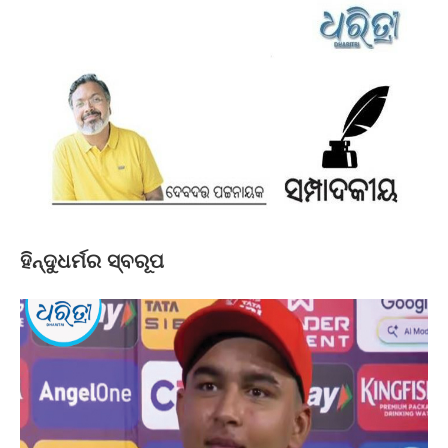
ହିନ୍ଦୁଧର୍ମର ସ୍ବରୂପ