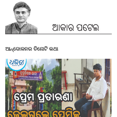
ଆନ୍ଦୋଳନର ତିନୋଟି କଥା