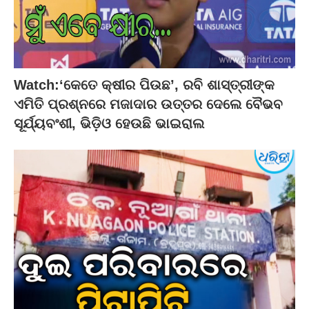
Watch:‘କେତେ କ୍ଷୀର ପିଉଛ’, ରବି ଶାସ୍ତ୍ରୀଙ୍କ
ଏମିତି ପ୍ରଶ୍ନରେ ମଜାଦାର ଉତ୍ତର ଦେଲେ ବୈଭବ
ସୂର୍ଯ୍ୟବଂଶୀ, ଭିଡ଼ିଓ ହେଉଛି ଭାଇରାଲ