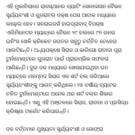
ଏହି ମୁକାବିଲାରେ ରାଜସ୍ଥାନର ବ୍ୟାଟିଂ ସେନସେସନ ବୈଭବ
ସୂର୍ଯ୍ୟବଂଶୀ ଓ ଗୁଜରାଟର ଦକ୍ଷ ପେସ ଆଟାକ ମଧ୍ୟରେ
ଲଢ଼େଇ ହେବ। ସନରାଇଜର୍ସ ହାଇଦ୍ରାବାଦ୍‌ ବିପକ୍ଷ
ଏଲିମିନେଟର ମ୍ୟାଚ୍‌ରେ ବୈଭବ ୨୯ ବଲରେ ୯୭ ରନର
ଇନିଂସ ଖେଳି କ୍ରିକେଟ ଜଗତର ସବୁଠୁ ଚର୍ଚ୍ଚିତ ଚେହେରା
ପାଲଟିଛନ୍ତି। ଅନ୍ୟପକ୍ଷେ ସିରାଜ ଓ କାଗିସୋ ରାବାଡା ପୂରା
ଟୁର୍ନାମେଣ୍ଟରେ ଗୁଜରାଟ ପାଇଁ ପ୍ରାରମ୍ଭିକ ସଫଳତା
ଆଣିଛନ୍ତି। ଦୁଇ ଦଳ ମଧ୍ୟରେ ଖେଳାଯାଇଥିବା ଗତ
ମ୍ୟାଚ୍‌ରେ ମହମ୍ମଦ ସିରାଜ ଏକ ଶର୍ଟ ବଲ ଜରିଆରେ
ସୂର୍ଯ୍ୟବଂଶୀଙ୍କୁ ଆଉଟ୍‌ କରିଥିଲେ। ୧୫ ବର୍ଷୀୟ ବ୍ୟାଟର
ଚଳିତ ଟୁର୍ନାମେଣ୍ଟରେ ଅନେକ ଥର ଶର୍ଟ ବଲର ଶିକାର
ହୋଇଛନ୍ତି। ଏଣୁ ଏହି ଅଞ୍ଚଳରେ ସିରାଜ, ରାବାଡା ଓ ପ୍ରସିଦ୍ଧ
କ୍ରିଷ୍ଣା ଟାର୍ଗେଟ କରିପାରନ୍ତି।
ଦଳ ବର୍ତ୍ତମାନ ମୁଖ୍ୟତଃ ସୂର୍ଯ୍ୟବଂଶୀ ଓ ଜୋଫ୍ରା