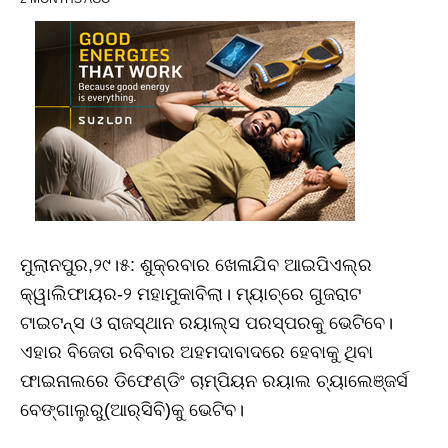
ମୁଲାନପୁର,୨୯।୫: ଶୁକ୍ରବାର ଖେଳାଯିବ ଆଇପିଏଲ୍‌ର
କ୍ୱାଲିଫାୟର-୨ ମହାମୁକାବିଲା। ମ୍ୟାଚ୍‌ରେ ଗୁଜରାଟ
ଟାଇଟନ୍ସ ଓ ରାଜସ୍ଥାନ ରୟାଲ୍ସ ପରସ୍ପରକୁ ଭେଟିବେ।
ଏହାର ବିଜେତା ରବିବାର ଅହମଦାବାଦରେ ହେବାକୁ ଥିବା
ଫାଇନାଲରେ ଡିଫେଣ୍ଡିଂ ଚାମ୍ପିୟନ ରୟାଲ ଚ୍ୟାଲେଞ୍ଜର୍ସ
ବେଙ୍ଗାଲୁରୁ(ଆର୍‌ସିବି)କୁ ଭେଟିବ।