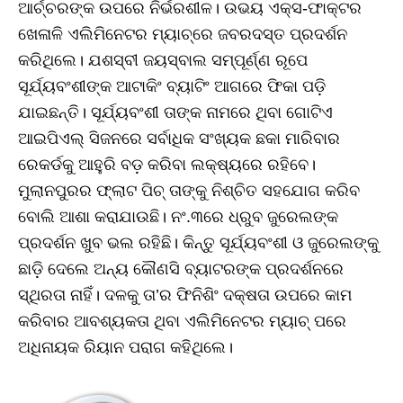
ଆର୍ଚ୍ଚରଙ୍କ ଉପରେ ନିର୍ଭରଶୀଳ। ଉଭୟ ଏକ୍ସ-ଫାକ୍ଟର
ଖେଳାଳି ଏଲିମିନେଟର ମ୍ୟାଚ୍‌ରେ ଜବରଦସ୍ତ ପ୍ରଦର୍ଶନ
କରିଥିଲେ। ଯଶସ୍ବୀ ଜୟସ୍ବାଲ ସମ୍ପୂର୍ଣ୍ଣ ରୂପେ
ସୂର୍ଯ୍ୟବଂଶୀଙ୍କ ଆଟାକିଂ ବ୍ୟାଟିଂ ଆଗରେ ଫିକା ପଡ଼ି
ଯାଇଛନ୍ତି। ସୂର୍ଯ୍ୟବଂଶୀ ତାଙ୍କ ନାମରେ ଥିବା ଗୋଟିଏ
ଆଇପିଏଲ୍‌ ସିଜନରେ ସର୍ବାଧିକ ସଂଖ୍ୟକ ଛକା ମାରିବାର
ରେକର୍ଡକୁ ଆହୁରି ବଡ଼ କରିବା ଲକ୍ଷ୍ୟରେ ରହିବେ।
ମୁଲାନପୁରର ଫ୍ଲାଟ ପିଚ୍‌ ତାଙ୍କୁ ନିଶ୍ଚିତ ସହଯୋଗ କରିବ
ବୋଲି ଆଶା କରାଯାଉଛି। ନଂ.୩ରେ ଧ୍ରୁବ ଜୁରେଲଙ୍କ
ପ୍ରଦର୍ଶନ ଖୁବ ଭଲ ରହିଛି। କିନ୍ତୁ ସୂର୍ଯ୍ୟବଂଶୀ ଓ ଜୁରେଲଙ୍କୁ
ଛାଡ଼ି ଦେଲେ ଅନ୍ୟ କୌଣସି ବ୍ୟାଟରଙ୍କ ପ୍ରଦର୍ଶନରେ
ସ୍ଥିରତା ନାହିଁ। ଦଳକୁ ତା’ର ଫିନିଶିଂ ଦକ୍ଷତା ଉପରେ କାମ
କରିବାର ଆବଶ୍ୟକତା ଥିବା ଏଲିମିନେଟର ମ୍ୟାଚ୍‌ ପରେ
ଅଧିନାୟକ ରିୟାନ ପରାଗ କହିଥିଲେ।