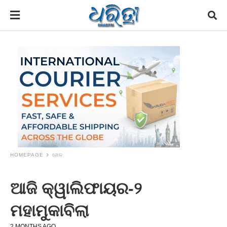
HOMEPAGE
ଖେଳ
ଆଜି କ୍ୱାଲିଫାୟର-୨
ମହାମୁକାବିଲା
2 MONTHS AGO