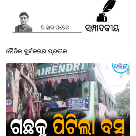
ନୈତିକ ଦୁର୍ବଳତାର ପ୍ରତୀକ