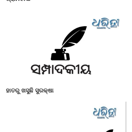
ହାତରୁ ଖସୁଛି ସୁରକ୍ଷା