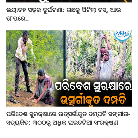
ଭୟାବହ ସଡ଼କ ଦୁର୍ଘଟଣା: ଗଛକୁ ପିଟିଲା ବସ୍‌, ଆଉ
ତା’ପରେ..
ପରିବେଶ ସୁରକ୍ଷାରେ ଉତ୍ସର୍ଗୀକୃତ ଦମ୍ପତି ସଙ୍ଗୀତା-
ସତ୍ୟଜିତ: ୩୦୦ରୁ ଅଧିକ ଘରଚଟିଆ ସଂରକ୍ଷଣ