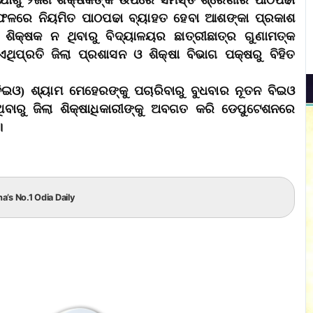
ଯୋଗୁ ୨ଜଣ ଶିକ୍ଷକଙ୍କ ଉପରେ ସମସ୍ତ ଶ୍ରେଣୀର ପାଠପଢା
ବ। ଫଳରେ ନିୟମିତ ପାଠପଢା ବ୍ୟାହତ ହେବା ଆଶଙ୍କା ପ୍ରକାଶ
ଶିକ୍ଷକ ନ ଥିବାରୁ ବିଦ୍ୟାଳୟର ଛାତ୍ରୀଛାତ୍ର ଗୁଣାମତ୍କ
ିପ୍ରତି ଜିଲା ପ୍ରଶାସନ ଓ ଶିକ୍ଷା ବିଭାଗ ପକ୍ଷରୁ ବିହିତ
(ବିଇଓ) ଶ୍ୟାମ ମେହେରଙ୍କୁ ପଚାରିବାରୁ ବୁଧବାର ନୂତନ ବିଇଓ
ବାରୁ ଜିଲା ଶିକ୍ଷାଧିକାରୀଙ୍କୁ ଅବଗତ କରି ଡେପୁଟେଶନରେ
।
ha’s No.1 Odia Daily