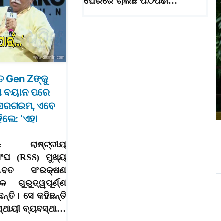
ଘେରରେ ଚାଲିଛି ପାଠପଢା…
 Gen Zଙ୍କୁ
ା ବୟାନ ପରେ
ା ସରଗରମ, ଏବେ
ିଲେ: ‘ଏହା
।୮: ରାଷ୍ଟ୍ରୀୟ
ଂଘ (RSS) ମୁଖ୍ୟ
ବତ ସଂରକ୍ଷଣ
 ଗୁରୁତ୍ୱପୂର୍ଣ୍ଣ
୍ତି। ସେ କହିଛନ୍ତି
୍ଥାୟୀ ବ୍ୟବସ୍ଥା…