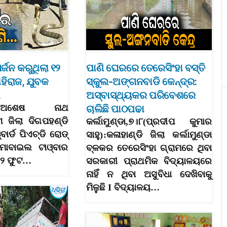
ର୍ଜନ କରୁଥିଲା ୧୨
ପାଣି ଘେରରେ ତେରେସିଂହା ବସ୍ତି
ହିରାଜ, ଯୁବକ
ସ୍କୁଲ-ଅଙ୍ଗନବାଡି କେନ୍ଦ୍ର:
…
ଅସ୍ବାସ୍ଥ୍ୟକର ପରିବେଶରେ
୭ା୮(ଅଶେଷ ନାଥ
ଚାଲିଛି ପାଠପଢା
ମ ଜିଲା ଦିଗପହଣ୍ଡି
କର୍ଲାମୁଣ୍ଡା,୭।୮(ପ୍ରଦୀପ କୁମାର
ାର୍ଡ ପିଏଚ୍‌ଡି ରୋଡ୍‌
ସାହୁ):କଳାହାଣ୍ଡି ଜିଲା କର୍ଲାମୁଣ୍ଡା
ୋବାଇଲ ଟାଓ୍ବାର
ବ୍ଳକର ତେରେସିଂହା ଗ୍ରାମରେ ଥିବା
 ୧୨ ଫୁଟ…
ସରକାରୀ ପ୍ରାଥମିକ ବିଦ୍ୟାଳୟରେ
ନାହିଁ ନ ଥିବା ଅସୁବିଧା ଦେଖିବାକୁ
ମିଳୁଛି I ବିଦ୍ୟାଳୟ…