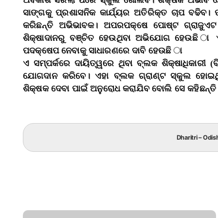
ଅବକାଶ ସରିଲା ପରେ ସ୍କୁଲ ଖୋଲିବ। ଶିକ୍ଷକ ଅଭାବ 
ସାଙ୍ଗକୁ ପ୍ରଶାସନିକ କାର୍ଯ୍ୟର ଅତିରିକ୍ତ ଚାପ ବଢି
କରିଛନ୍ତି ଅଭିଭାବକ। ଅପରପକ୍ଷେ ପୋଷ୍ଟ ଗ୍ରାଜୁଏଟ 
ଶିକ୍ଷାଦାନରୁ ବଞ୍ଚିତ ହେଉଥିବା ଅଭିଯୋଗ ହେଉଛି ା ଏଥ
ପଦକ୍ଷେପ ନେବାକୁ ସାଧାରଣରେ ଦାବି ହେଉଛି ା
ଏ ସମ୍ପର୍କରେ ଦାୟିତ୍ୱରେ ଥିବା ବ୍ଲକ ଶିକ୍ଷାଧିକାରୀ 
ଯୋଗଦାନ କରିବେ। ଏହା ବ୍ଲକ ଗ୍ରାଣ୍ଟ ସ୍କୁଲ ହୋଇଥି
ଶିକ୍ଷକ ଦେବା ପାଇଁ ଅନୁରୋଧ କରାଯିବ ବୋଲି ସେ କହିଛନ୍ତି
Dharitri – Odis