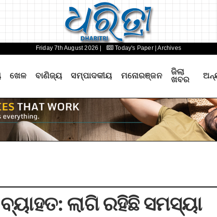
Friday 7th August 2026 |
Today's Paper
| Archives
ଜିଲା
ୟ
ଖେଳ
ବାଣିଜ୍ୟ
ସମ୍ପାଦକୀୟ
ମନୋରଞ୍ଜନ
ଅନ୍
ଖବର
ବ୍ୟାହତ: ଲାଗି ରହିଛି ସମସ୍ୟା