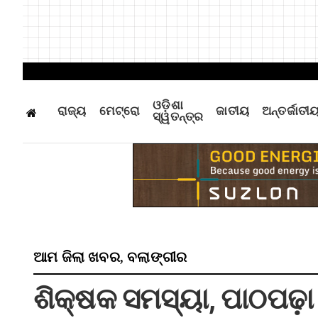
ଓଡ଼ିଶା
ରାଜ୍ୟ
ମେଟ୍ରୋ
ଜାତୀୟ
ଅନ୍ତର୍ଜାତୀ
ସ୍ୱତନ୍ତ୍ର
ଆମ ଜିଲା ଖବର
ବଲାଙ୍ଗୀର
,
ଶିକ୍ଷକ ସମସ୍ୟା, ପାଠପଢ଼ା 