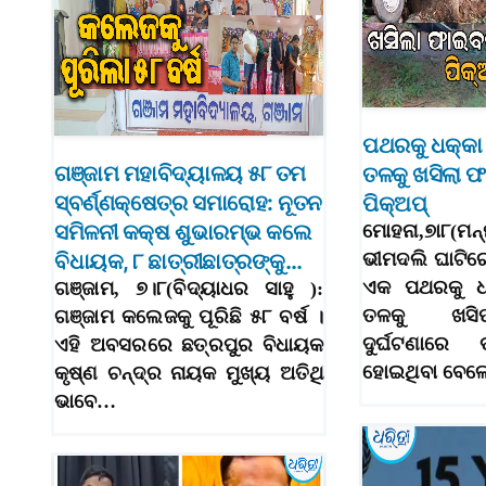
ପଥରକୁ ଧକ୍କା 
ଗଞ୍ଜାମ ମହାବିଦ୍ୟାଳୟ ୫୮ ତମ
ତଳକୁ ଖସିଲା
ସ୍ବର୍ଣ୍ଣକ୍ଷେତ୍ର ସମାରୋହ: ନୂତନ
ପିକ୍‌ଅପ୍‌
ସମିଳନୀ କକ୍ଷ ଶୁଭାରମ୍ଭ କଲେ
ମୋହନା,୭ା୮(ମନ
ବିଧାୟକ, ୮ ଛାତ୍ରୀଛାତ୍ରଙ୍କୁ…
ଭୀମଦଲି ଘାଟିର
ଏକ ପଥରକୁ ଧକ
ଗଞ୍ଜାମ, ୭।୮(ବିଦ୍ୟାଧର ସାହୁ ):
ତଳକୁ ଖସିପଡ଼
ଗଞ୍ଜାମ କଲେଜକୁ ପୂରିଛି ୫୮ ବର୍ଷ ।
ଦୁର୍ଘଟଣାରେ
ଏହି ଅବସରରେ ଛତ୍ରପୁର ବିଧାୟକ
ହୋଇଥିବା ବେ
କୃଷ୍ଣ ଚନ୍ଦ୍ର ନାୟକ ମୁଖ୍ୟ ଅତିଥି
ଭାବେ…