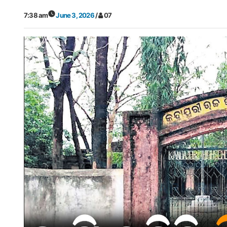
7:38 am
June 3, 2026
/
07