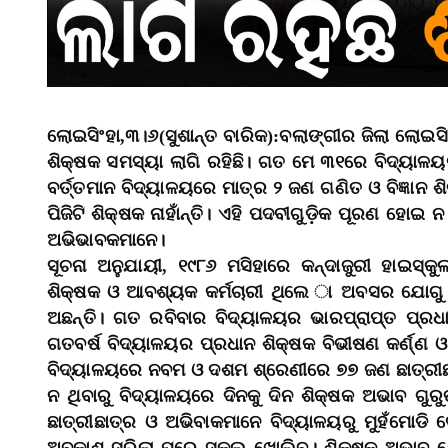
ଲୋଇସିଂହା,୩।୬(ସୁଶାନ୍ତ ବାରିକ):ବଲାଙ୍ଗୀର ଜିଲା ଲୋଇସିଂ
ଶିକ୍ଷକ ସମସ୍ୟା ଲାଗି ରହିଛି। ଗତ ମେ ୩୧ରେ ବିଦ୍ୟାଳ
ବର୍ତ୍ତମାନ ବିଦ୍ୟାଳୟରେ ମାତ୍ର ୨ ଜଣ ଗଣିତ ଓ ବିଜ୍ଞା
ପିଜିଟି ଶିକ୍ଷକ ନାହାଁନ୍ତି। ଏହି ପଦବୀଗୁଡ଼ିକ ପୂରଣ ହୋଇ 
ଅଭିଭାବକମାନେ।
ସୂଚନା ଅନୁଯାୟୀ, ୧୯୮୬ ମସିହାରେ କନ୍ଦାଜୁରୀ ହାଇସ୍
ଶିକ୍ଷକ ଓ ଆବଶ୍ୟକ କର୍ମଚାରୀ ଥିଲେ ା ଅବସର ଯୋଗୁ 
ଅଛନ୍ତି। ଗତ ରବିବାର ବିଦ୍ୟାଳୟର ଭାରପ୍ରାପ୍ତ ପ୍ର
ଗତବର୍ଷ ବିଦ୍ୟାଳୟର ପ୍ରଧାନ ଶିକ୍ଷକ ବିଭୀଷଣ କର୍ଣ୍ଣ 
ବିଦ୍ୟାଳୟରେ ନବମ ଓ ଦଶମ ଶ୍ରେଣୀରେ ୭୭ ଜଣ ଛାତ୍ରୀ
ନ ଥିବାରୁ ବିଦ୍ୟାଳୟରେ ଦିନକୁ ଦିନ ଶିକ୍ଷକ ଅଭାବ ଗୁ
ଛାତ୍ରୀଛାତ୍ର ଓ ଅଭିବାକମାନେ ବିଦ୍ୟାଳୟରୁ ମୁହଁମୋଡ