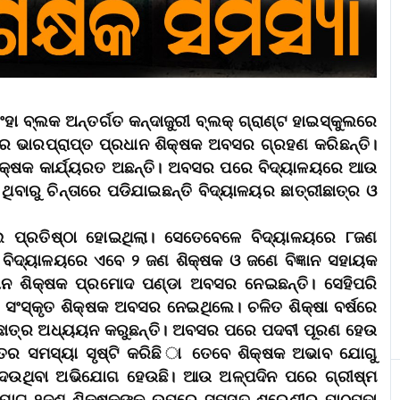
ହା ବ୍ଲକ ଅନ୍ତର୍ଗତ କନ୍ଦାଜୁରୀ ବ୍ଲକ୍‌ ଗ୍ରାଣ୍ଟ ହାଇସ୍କୁଲରେ
ୟର ଭାରପ୍ରାପ୍ତ ପ୍ରଧାନ ଶିକ୍ଷକ ଅବସର ଗ୍ରହଣ କରିଛନ୍ତି।
ନ ଶିକ୍ଷକ କାର୍ଯ୍ୟରତ ଅଛନ୍ତି। ଅବସର ପରେ ବିଦ୍ୟାଳୟରେ ଆଉ
ନ ଥିବାରୁ ଚିନ୍ତାରେ ପଡିଯାଇଛନ୍ତି ବିଦ୍ୟାଳୟର ଛାତ୍ରୀଛାତ୍ର ଓ
କୁଲ ପ୍ରତିଷ୍ଠା ହୋଇଥିଲା। ସେତେବେଳେ ବିଦ୍ୟାଳୟରେ ୮ଜଣ
ବିଦ୍ୟାଳୟରେ ଏବେ ୨ ଜଣ ଶିକ୍ଷକ ଓ ଜଣେ ବିଜ୍ଞାନ ସହାୟକ
ଧାନ ଶିକ୍ଷକ ପ୍ରମୋଦ ପଣ୍ଡା ଅବସର ନେଇଛନ୍ତି। ସେହିପରି
ଓ ସଂସ୍କୃତ ଶିକ୍ଷକ ଅବସର ନେଇଥିଲେ। ଚଳିତ ଶିକ୍ଷା ବର୍ଷରେ
ଛାତ୍ର ଅଧ୍ୟୟନ କରୁଛନ୍ତି। ଅବସର ପରେ ପଦବୀ ପୂରଣ ହେଉ
ରୁତର ସମସ୍ୟା ସୃଷ୍ଟି କରିଛି ା ତେବେ ଶିକ୍ଷକ ଅଭାବ ଯୋଗୁ
ି ଦେଉଥିବା ଅଭିଯୋଗ ହେଉଛି। ଆଉ ଅଳ୍ପଦିନ ପରେ ଗ୍ରୀଷ୍ମ