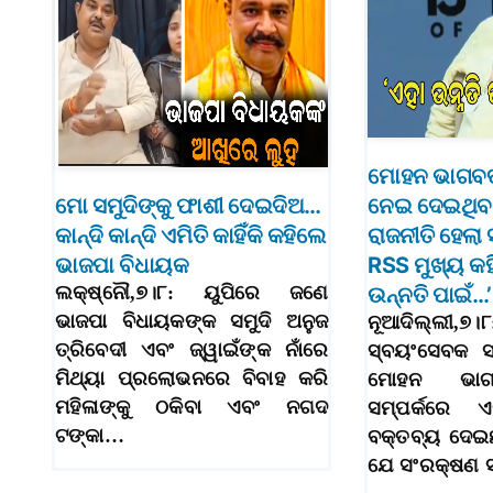
ମୋହନ ଭାଗବତ
ମୋ ସମୁଦିଙ୍କୁ ଫାଶୀ ଦେଇଦିଅ…
ନେଇ ଦେଇଥିବ
କାନ୍ଦି କାନ୍ଦି ଏମିତି କାହିଁକି କହିଲେ
ରାଜନୀତି ହେଲ
ଭାଜପା ବିଧାୟକ
RSS ମୁଖ୍ୟ କହ
ଲକ୍ଷ୍ନୌ,୭।୮: ୟୁପିରେ ଜଣେ
ଉନ୍ନତି ପାଇଁ…’
ଭାଜପା ବିଧାୟକଙ୍କ ସମୁଦି ଅନୁଜ
ନୂଆଦିଲ୍ଲୀ,୭
ତ୍ରିବେଦୀ ଏବଂ ଜ୍ୱାଇଁଙ୍କ ନାଁରେ
ସ୍ବୟଂସେବକ ସ
ମିଥ୍ୟା ପ୍ରଲୋଭନରେ ବିବାହ କରି
ମୋହନ ଭାଗ
ମହିଳାଙ୍କୁ ଠକିବା ଏବଂ ନଗଦ
ସମ୍ପର୍କରେ ଏକ
ଟଙ୍କା…
ବକ୍ତବ୍ୟ ଦେଇଛନ
ଯେ ସଂରକ୍ଷଣ ସ