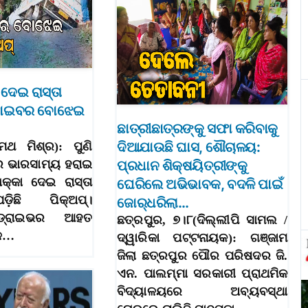
ଦେଇ ରାସ୍ତା
 ଫାଇବର ବୋଝେଇ
ଛାତ୍ରୀଛାତ୍ରଙ୍କୁ ସଫା କରିବାକୁ
ଦିଆଯାଉଛି ଘାସ, ଶୌଚାଳୟ:
୍ମଥ ମିଶ୍ର): ପୁଣି
େ ଭାରସାମ୍ୟ ହରାଇ
ପ୍ରଧାନ ଶିକ୍ଷୟିତ୍ରୀଙ୍କୁ
୍କା ଦେଇ ରାସ୍ତା
ଘେରିଲେ ଅଭିଭାବକ, ବଦଳି ପାଇଁ
ିଛି ପିକ୍‌ଅପ୍‌।
ଜୋର୍‌ଧରିଲା…
 ଡ୍ରାଇଭର ଆହତ
ଛତ୍ରପୁର, ୭।୮(ଦିଲ୍ଲୀପି ସାମଲ /
ଳେ…
ଦ୍ୱାରିକା ପଟ୍ଟନାୟକ): ଗଞ୍ଜାମ
ଜିଲା ଛତ୍ରପୁର ପୌର ପରିଷଦର ଜି.
ଏନ. ପାଲମ୍ମା ସରକାରୀ ପ୍ରାଥମିକ
ବିଦ୍ୟାଳୟରେ ଅବ୍ୟବସ୍ଥା