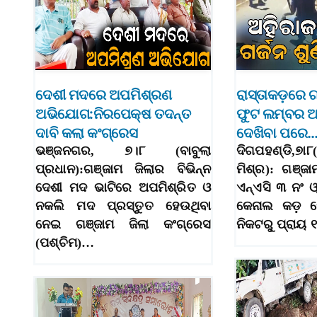
ଦେଶୀ ମଦରେ ଅପମିଶ୍ରଣ
ରାସ୍ତାକଡ଼ରେ ଗ
ଅଭିଯୋଗ:ନିରପେକ୍ଷ ତଦନ୍ତ
ଫୁଟ ଲମ୍ବର ଅ
ଦାବି କଲା କଂଗ୍ରେସ
ଦେଖିବା ପରେ
ଭଞ୍ଜନଗର, ୭।୮ (ବାବୁଲା
ଦିଗପହଣ୍ଡି,
ପ୍ରଧାନ):ଗଞ୍ଜାମ ଜିଲାର ବିଭିନ୍ନ
ମିଶ୍ର): ଗଞ୍ଜା
ଦେଶୀ ମଦ ଭାଟିରେ ଅପମିଶ୍ରିତ ଓ
ଏନ୍‌ଏସି ୩ ନଂ ଓ୍ବ
ନକଲି ମଦ ପ୍ରସ୍ତୁତ ହେଉଥିବା
କେନାଲ କଡ଼ ମ
ନେଇ ଗଞ୍ଜାମ ଜିଲା କଂଗ୍ରେସ
ନିକଟରୁ୍‌ ପ୍ରାୟ
(ପଶ୍ଚିମ)…