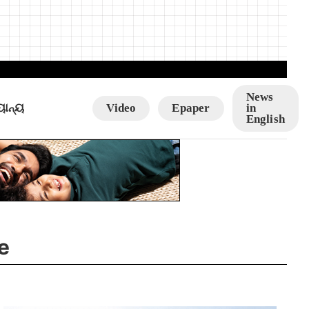
News
ୟାନ୍ୟ
Video
Epaper
in
English
e