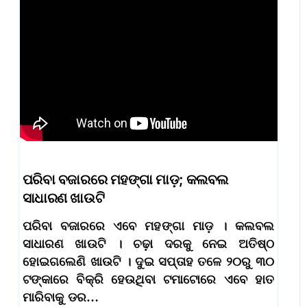
ପରିବା ବଜାରରେ ମହଙ୍ଗା ମାଡ଼; କଲବଲ
ସାଧାରଣ ଖାଉଟି
ପରିବା ବଜାରରେ ଏବେ ମହଙ୍ଗା ମାଡ଼ । କଲବଲ
ସାଧାରଣ ଖାଉଟି । ଚଢ଼ା ଦରକୁ ନେଇ ଅତିଷ୍ଠ
ହୋଇଗଲେଣି ଖାଉଟି । ଦୁଇ ସପ୍ତାହ ତଳେ ୨୦ରୁ ୩୦
ଟଙ୍କାରେ ବିକ୍ରି ହେଉଥିବା ଟମାଟୋରେ ଏବେ ହାତ
ମାରିବାକୁ ଡର…