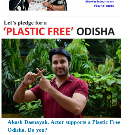
Akash Dasnayak, Actor supports a Plastic Free
Odisha. Do you?