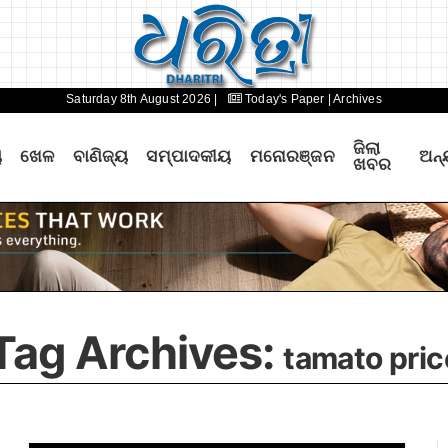
Saturday 8th August 2026 |
Today's Paper
| Archives
ଜିଲା
ୟ
ଖେଳ
ବାଣିଜ୍ୟ
ସମ୍ପାଦକୀୟ
ମନୋରଞ୍ଜନ
ଅନ୍
ଖବର
Tag Archives:
tamato pric