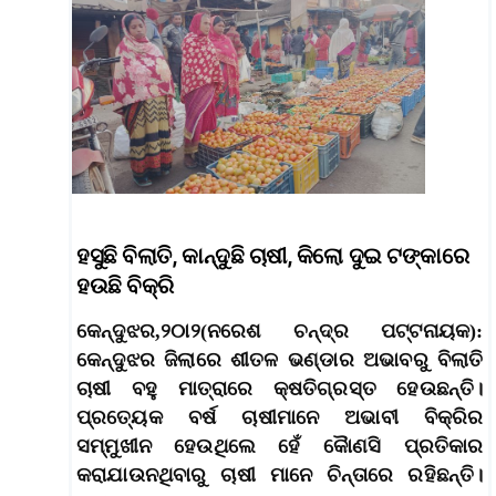
ହସୁଛି ବିଲାତି, କାନ୍ଦୁଛି ଚାଷୀ, କିଲୋ ଦୁଇ ଟଙ୍କାରେ
ହଉଛି ବିକ୍ରି
କେନ୍ଦୁଝର,୨୦ା୨(ନରେଶ ଚନ୍ଦ୍ର ପଟ୍ଟନାୟକ):
କେନ୍ଦୁଝର ଜିଲାରେ ଶୀତଳ ଭଣ୍ଡାର ଅଭାବରୁ ବିଲାତି
ଚାଷୀ ବହୁ ମାତ୍ରାରେ କ୍ଷତିଗ୍ରସ୍ତ ହେଉଛନ୍ତି।
ପ୍ରତ୍ୟେକ ବର୍ଷ ଚାଷୀମାନେ ଅଭାବୀ ବିକ୍ରିର
ସମ୍ମୁଖୀନ ହେଉଥିଲେ ହେଁ କାୈଣସି ପ୍ରତିକାର
କରାଯାଉନଥିବାରୁ ଚାଷୀ ମାନେ ଚିନ୍ତାରେ ରହିଛନ୍ତି।