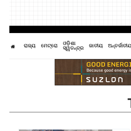
ଓଡ଼ିଶା
ରାଜ୍ୟ
ମେଟ୍ରୋ
ଜାତୀୟ
ଅନ୍ତର୍ଜାତୀ
ସ୍ୱତନ୍ତ୍ର