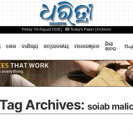
Friday 7th August 2026 |
Today's Paper
| Archives
ଜିଲା
ୟ
ଖେଳ
ବାଣିଜ୍ୟ
ସମ୍ପାଦକୀୟ
ମନୋରଞ୍ଜନ
ଅନ୍
ଖବର
Tag Archives:
soiab mali