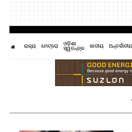
ଓଡ଼ିଶା
ରାଜ୍ୟ
ମେଟ୍ରୋ
ଜାତୀୟ
ଅନ୍ତର୍ଜାତୀ
ସ୍ୱତନ୍ତ୍ର