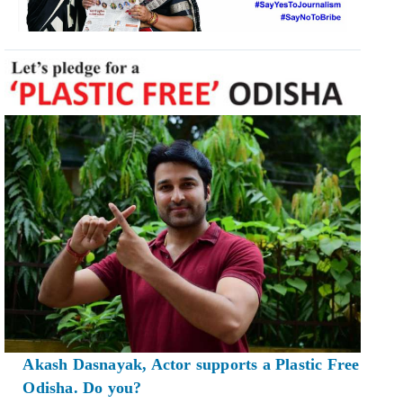
Akash Dasnayak, Actor supports a Plastic Free
Odisha. Do you?