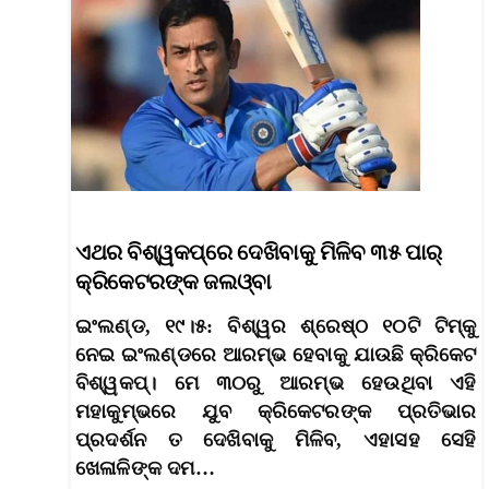
ଏଥର ବିଶ୍ୱକପ୍‌ରେ ଦେଖିବାକୁ ମିଳିବ ୩୫ ପାର୍‌
କ୍ରିକେଟରଙ୍କ ଜଲଓ୍ବା
ଇଂଲଣ୍ଡ, ୧୯।୫: ବିଶ୍ୱର ଶ୍ରେଷ୍ଠ ୧୦ଟି ଟିମ୍‌କୁ
ନେଇ ଇଂଲଣ୍ଡରେ ଆରମ୍ଭ ହେବାକୁ ଯାଉଛି କ୍ରିକେଟ
ବିଶ୍ୱକପ୍‌। ମେ ୩୦ରୁ ଆରମ୍ଭ ହେଉଥିବା ଏହି
ମହାକୁମ୍ଭରେ ଯୁବ କ୍ରିକେଟରଙ୍କ ପ୍ରତିଭାର
ପ୍ରଦର୍ଶନ ତ ଦେଖିବାକୁ ମିଳିବ, ଏହାସହ ସେହି
ଖେଳାଳିଙ୍କ ଦମ…