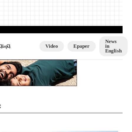
News
ୟାନ୍ୟ
Video
Epaper
in
English
c