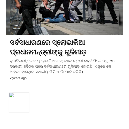
ସର୍ବସାଧାରଣରେ ସ୍ଲୋଭାକିଆ
ପ୍ରଧାନମନ୍ତ୍ରୀଙ୍କୁ ଗୁଳିମାଡ଼
ନୂଆଦିଲ୍ଲୀ,୧୫ା୫: ସ୍ଲୋଭାକିଆର ପ୍ରଧାନମନ୍ତ୍ରୀ ରବର୍ଟ ଫିକୋଙ୍କୁ ଏକ
ସରକାରୀ ବୈଠକ ପରେ ସର୍ବସାଧାରଣରେ ଗୁଳିମାଡ଼ ହୋଇଛି। ଏଥିରେ ସେ
ଆହତ ହୋଇଥିବା ସ୍ଥାନୀୟ ମିଡ଼ିଆ ରିପୋର୍ଟ କରିଛି।…
2 years ago