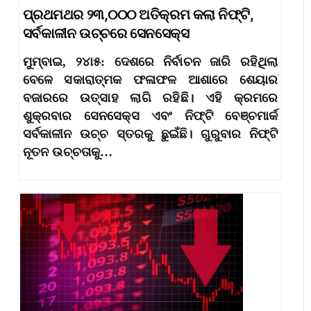
ପ୍ରଥମଥର ୨୩,୦୦୦ ଅତିକ୍ରମ କଲା ନିଫ୍ଟି,
ସର୍ବକାଳୀନ ଉଚ୍ଚରେ ସେନସେକ୍ସ
ମୁମ୍ବାଇ, ୨୪ା୫: ଦେଶରେ ନିର୍ବାଚନ ଜାରି ରହିଥିଲା
ବେଳେ ସକାରାତ୍ମକ ଫଳାଫଳ ଆଶାରେ ଶେୟାର
ବଜାରରେ ଉତ୍ସାହ ଲାଗି ରହିଛି। ଏହି କ୍ରମରେ
ଶୁକ୍ରବାର ସେନସେକ୍ସ ଏବଂ ନିଫ୍ଟି ବେଞ୍ଚମାର୍କ
ସର୍ବକାଳୀନ ଉଚ୍ଚ ସ୍ତରକୁ ଛୁଇଁଛି। ଗୁରୁବାର ନିଫ୍ଟି
ନୂତନ ଉଚ୍ଚତାକୁ…