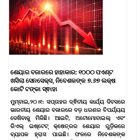
ଶେୟାର ବଜାରରେ ହାହାକାର: ୧୦୦୦ ପଏଣ୍ଟ
ଖସିଲା ସେନସେକ୍ସ, ନିବେଶକଙ୍କ ୭.୬୭ ଲକ୍ଷ
କୋଟି ଟଙ୍କା ସ୍ଵାହା
ମୁମ୍ବାଇ,୨୦।୧: ସପ୍ତାହର ଦ୍ଵିତୀୟ କାର୍ଯ୍ୟ ଦିବସରେ
ଭାରତୀୟ ଶେୟାର ବଜାରରେ ବଡ଼ ଧରଣର ବିପର୍ଯ୍ୟୟ
ଦେଖିବାକୁ ମିଳିଛି। ଆଇଟି, ଅଟୋମୋବାଇଲ୍ ଏବଂ
ରିଏଲ୍ ଇଷ୍ଟେଟ୍ କ୍ଷେତ୍ରର ଶେୟାର ଗୁଡ଼ିକରେ
ବ୍ୟାପକ ହ୍ରାସ ପାଇଛି। ଫଳରେ ନିବେଶକଙ୍କ