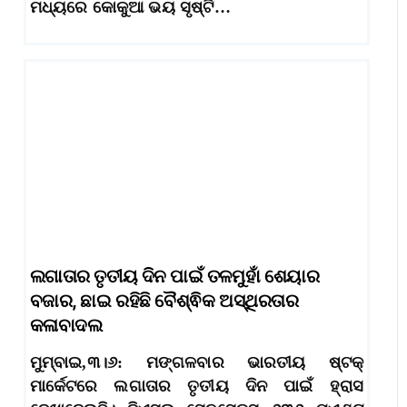
ମଧ୍ୟରେ କୋକୁଆ ଭୟ ସୃଷ୍ଟି…
ଲଗାତାର ତୃତୀୟ ଦିନ ପାଇଁ ତଳମୁହାଁ ଶେୟାର
ବଜାର, ଛାଇ ରହିଛି ବୈଶ୍ଵିକ ଅସ୍ଥିରତାର
କଳାବାଦଲ
ମୁମ୍ବାଇ,୩।୬: ମଙ୍ଗଳବାର ଭାରତୀୟ ଷ୍ଟକ୍
ମାର୍କେଟରେ ଲଗାତାର ତୃତୀୟ ଦିନ ପାଇଁ ହ୍ରାସ