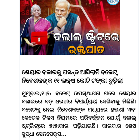
ଶେୟାର ବଜାରକୁ ପସନ୍ଦ ଆସିଲାନି ବଜେଟ୍,
ନିବେଶକଙ୍କ ୧୧ ଲକ୍ଷ କୋଟି ଟଙ୍କା ବୁଡ଼ିଲା
ମୁମ୍ବାଇ,୧।୨: ବଜେଟ୍ ଉପସ୍ଥାପନା ପରେ ଶେୟାର
ବଜାରରେ ବଡ଼ ଧରଣର ବିପର୍ଯ୍ୟୟ ଦେଖିବାକୁ ମିଳିଛି।
ବଜେଟକୁ ନେଇ ନିବେଶକଙ୍କ ମଧ୍ୟରେ ହତାଶା ଏବଂ
କେତେକ ଟିକସ ନିୟମରେ ପରିବର୍ତ୍ତନ ଯୋଗୁଁ ଦଳାଲ୍
ଷ୍ଟ୍ରିଟ୍‌ରେ ହାହାକାର ପଡ଼ିଯାଇଛି। କାରବାର ଶେଷ
ସୁଦ୍ଧା ସେନସେକ୍ସ…