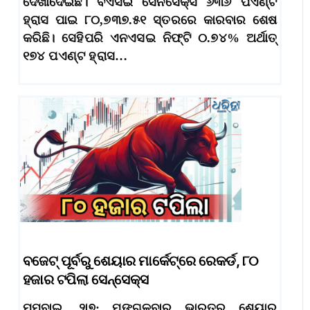
ଦେଖାଦେଇଛି। ବିଏସଇ ସେନସେକ୍ସ ୬୩୬ ପଏଣ୍ଟ
ହ୍ରାସ ପାଇ ୮୦,୭୩୭.୫୧ ସ୍ତରରେ କାରବାର ଶେଷ
କରିଛି। ସେହିପରି ଏନଏସଇ ନିଫ୍ଟି ୦.୭୪% ଅର୍ଥାତ୍
୧୭୪ ପଏଣ୍ଟ ହ୍ରାସ…
ବଜେଟ୍‌ ପୂର୍ବରୁ ଶେୟାର ମାର୍କେଟ୍‌ରେ ରେକର୍ଡ, ୮୦
ହଜାର ଟପିଲା ସେନ୍‌ସେକ୍ସ
ମୁମ଼୍ବାଇ, ୨ା୭: ମଙ୍ଗଳବାର ଭାରତର ଶେୟାର