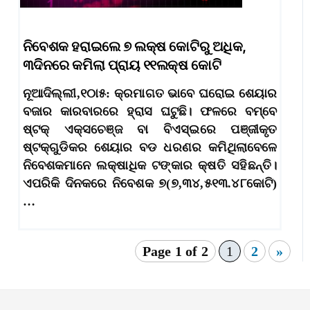
ନିବେଶକ ହରାଇଲେ ୭ ଲକ୍ଷ କୋଟିରୁ ଅଧିକ,
୩ଦିନରେ କମିଲା ପ୍ରାୟ ୧୧ଲକ୍ଷ କୋଟି
ନୂଆଦିଲ୍ଲୀ,୧୦ା୫: କ୍ରମାଗତ ଭାବେ ଘରୋଇ ଶେୟାର
ବଜାର କାରବାରରେ ହ୍ରାସ ଘଟୁଛି। ଫଳରେ ବମ୍ବେ
ଷ୍ଟକ୍‌ ଏକ୍ସଚେଞ୍ଜ ବା ବିଏସ୍‌ଇରେ ପଞ୍ଜୀକୃତ
ଷ୍ଟକ୍‌ଗୁଡିକର ଶେୟାର ବଡ ଧରଣର କମିଥିଲାବେଳେ
ନିବେଶକମାନେ ଲକ୍ଷାଧିକ ଟଙ୍କାର କ୍ଷତି ସହିଛନ୍ତି।
ଏପରିକି ଦିନକରେ ନିବେଶକ ୭(୭,୩୪,୫୧୩.୪୮କୋଟି)
…
Page 1 of 2
1
2
»