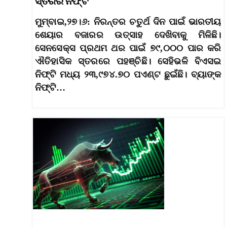
ସ୍ତରର ନିଫ୍ଟି
ମୁମ୍ବାଇ,୨୭।୬: ନିରନ୍ତର ଚତୁର୍ଥ ଦିନ ପାଇଁ ଭାରତୀୟ
ଶେୟାର ବଜାରର ଉତ୍ସାହ ଦେଖିବାକୁ ମିଳିଛି।
ସେନସେକ୍ସ ପ୍ରଥମ ଥର ପାଇଁ ୭୯,୦୦୦ ପାର କରି
ଐତିହାସିକ ସ୍ତରରେ ପହଞ୍ଚିଛି। ସେହିଭଳି ବିଏସଇ
ନିଫ୍ଟି ମଧ୍ୟ ୨୩,୯୭୪.୭୦ ପଏଣ୍ଟ ଛୁଇଁଛି। ବ୍ୟାଙ୍କ
ନିଫ୍ଟି…