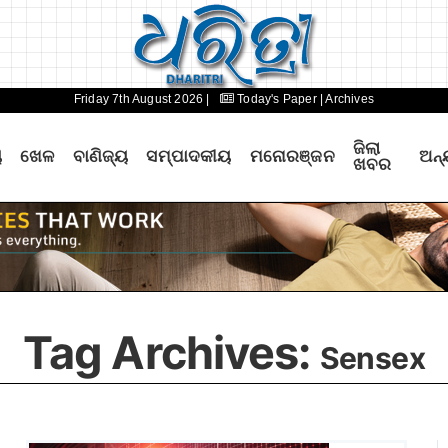
Friday 7th August 2026 |
Today's Paper
| Archives
ଜିଲା
ୟ
ଖେଳ
ବାଣିଜ୍ୟ
ସମ୍ପାଦକୀୟ
ମନୋରଞ୍ଜନ
ଅନ୍
ଖବର
Tag Archives:
Sensex