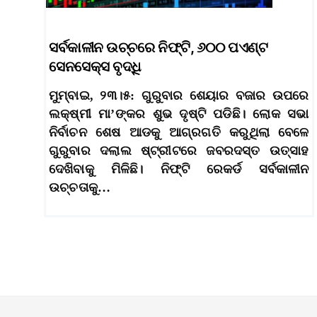
ସର୍ବକାଳୀନ ଉଚ୍ଚରେ ନିଫ୍ଟି, ୬୦୦ ପଏଣ୍ଟ
ସେନସେକ୍ସ ବୃଦ୍ଧି
ମୁମ୍ବାଇ, ୨୩।୫: ଗୁରୁବାର ଶେୟାର ବଜାର ଉପରେ
ଲକ୍ଷ୍ମୀ ମା’ଙ୍କର ଶୁଭ ଦୃଷ୍ଟି ପଡିଛି। ଲୋକ ସଭା
ନିର୍ବାଚନ ଶେଷ ଆଡକୁ ଆଗ୍ରଗତି କରୁଥିଲା ବେଳେ
ଗୁରୁବାର ଦଲାଲ ଷ୍ଟ୍ରୀଟରେ ଜବରଦସ୍ତ ଉତ୍ସାହ
ଦେଖିବାକୁ ମିଳିଛି। ନିଫ୍ଟି ରେକର୍ଡ ସର୍ବକାଳୀନ
ଉଚ୍ଚତାକୁ…