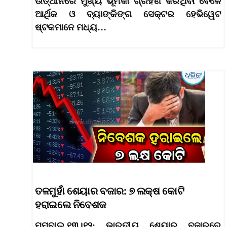
ଉତ୍ଥାନରେ ମୁଖ୍ୟ ଭୂମିକା ଗ୍ରହଣ କରିଥିବା ବେଳେ
ଆର୍ଥିକ ଓ ବ୍ୟାଙ୍କିଙ୍ଗ ସେକ୍ଟର ହେଭିୱେଟ
ଷ୍ଟକମାନେ ମଧ୍ୟ…
ତଳମୁହାଁ ଶେୟାର ବଜାର: ୭ ଲକ୍ଷ କୋଟି
ହରାଇଲେ ନିବେଶକ
ମୁମ୍ବାଇ,୧୩।୧୨: ଭାରତୀୟ ଶେୟାର ବଜାରରେ