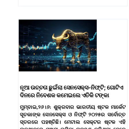
ନୂଆ ଉଚ୍ଚତା ଛୁଇଁଲା ସେନସେକ୍ସ-ନିଫ୍ଟି; ଗୋଟିଏ
ଦିନରେ ନିବେଶକ କମେଇଲେ ଏତିକି ଟଙ୍କା
ମୁମ୍ବାଇ,୨୬।୬: ଶୁକ୍ରବାର ଭାରତୀୟ ଷ୍ଟକ ମାର୍କେଟ
ସୂଚକାଙ୍କ ସେନସେକ୍ସ ଓ ନିଫ୍ଟି ୨୦୨୫ର ସର୍ବୋଚ୍ଚ
ସ୍ତରରେ ପହଞ୍ଚିଛି। ମେଟାଲ ସେକ୍ଟର ଷ୍ଟକ ଏହି