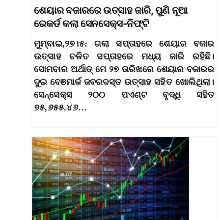
ଶେୟାର ବଜାରରେ ଉତ୍ସାହ ଜାରି, ପୁଣି ନୂଆ
ରେକର୍ଡ କଲା ସେନସେକ୍ସ-ନିଫ୍ଟି
ମୁମ୍ବାଇ,୨୭।୫: ଗଲା ସପ୍ତାହରେ ଶେୟାର ବଜାର
ଉତ୍ସାହ ଚଳିତ ସପ୍ତାହରେ ମଧ୍ୟ ଜାରି ରହିଛି।
ସୋମବାର ଅର୍ଥାତ୍‌ ମେ ୨୭ ତାରିଖରେ ଶେୟାର ବଜାରର
ଦୁଇ ବେଞମାର୍କ ଜବରଦସ୍ତ ଉତ୍ସାହ ସହିତ ଖୋଲିଥିଲା।
ସେନ୍‌ସେକ୍ସ ୨୦୦ ପଏଣ୍ଟ ବୃଦ୍ଧି ସହିତ
୭୫,୬୫୫.୪୬…