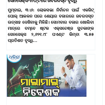
ସେନସେକ୍ସ-ନିଫ୍ଟିରେ ଜବରଦସ୍ତ ବୃଦ୍ଧି
ମୁମ୍ବାଇ, ୩।୬: ଲୋକସଭା ନିର୍ବାଚନ ପାଇଁ ଏକଜିଟ୍
ପୋଲ୍ ଆକଳନ ପରେ ଶେୟାର ବଜାରରେ ଜବରଦସ୍ତ
ଉତ୍ସାହ ଦେଖିବାକୁ ମିଳିଛି। ସୋମବାର ବଜାର ଖୋଲିବା
ମାତ୍ରେ ବମ୍ବେ ଷ୍ଟକ ଏକ୍ସଚେଞ୍ଜ ସୁଚକାଙ୍କ
ସେନସେକ୍ସ ୨,୬୨୧.୯୮ ପଏଣ୍ଟ କିମ୍ବା ୩.୫୫
ପ୍ରତିଶତ ବୃଦ୍ଧି…