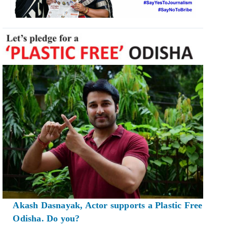
Akash Dasnayak, Actor supports a Plastic Free
Odisha. Do you?