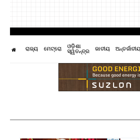
ଓଡ଼ିଶା
ରାଜ୍ୟ
ମେଟ୍ରୋ
ଜାତୀୟ
ଅନ୍ତର୍ଜାତୀ
ସ୍ୱତନ୍ତ୍ର