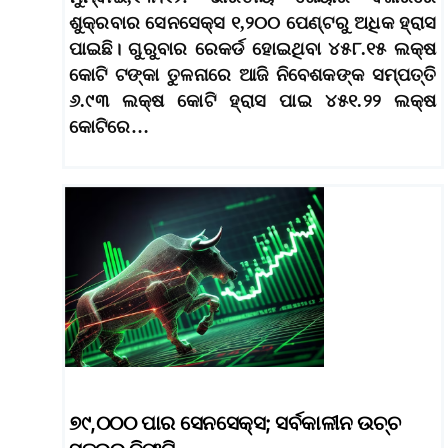
ଶୁକ୍ରବାର ସେନସେକ୍ସ ୧,୨୦୦ ପେଣ୍ଟରୁ ଅଧିକ ହ୍ରାସ
ପାଇଛି। ଗୁରୁବାର ରେକର୍ଡ ହୋଇଥିବା ୪୫୮.୧୫ ଲକ୍ଷ
କୋଟି ଟଙ୍କା ତୁଳନାରେ ଆଜି ନିବେଶକଙ୍କ ସମ୍ପତ୍ତି
୬.୯୩ ଲକ୍ଷ କୋଟି ହ୍ରାସ ପାଇ ୪୫୧.୨୨ ଲକ୍ଷ
କୋଟିରେ…
୭୯,୦୦୦ ପାର ସେନସେକ୍ସ; ସର୍ବକାଳୀନ ଉଚ୍ଚ