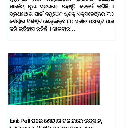
ମାର୍କେଟ୍‌ ନୂଆ ସ୍ତରରେ ପହଞ୍ଚି ରେକର୍ଡ କରିଛି ।
ପ୍ରଥମଥର ପାଇଁ ବମ଼୍େବ ଷ୍ଟକ୍‌ ଏକ୍ସଚେଞ୍ଜର ୩୦
ଶେୟାର ବିଶିଷ୍ଟ ସେନ୍‌ସେକ୍ସ ୮୦ ହଜାର ପଏଣ୍ଟ ପାର
କରି ଇତିହାସ ରଚିଛି । କାରବାର…
Exit Poll ପରେ ଶେୟାର ବଜାରରେ ଉତ୍ସାହ,