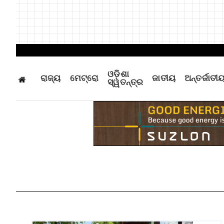
ଓଡ଼ିଶା
ରାଜ୍ୟ
ମେଟ୍ରୋ
ଜାତୀୟ
ଅନ୍ତର୍ଜାତୀ
ସ୍ୱତନ୍ତ୍ର