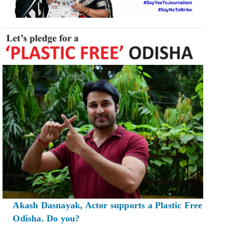
Akash Dasnayak, Actor supports a Plastic Free
Odisha. Do you?