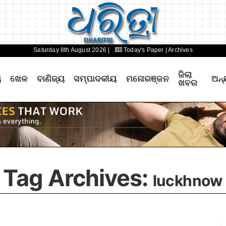
Saturday 8th August 2026 |
Today's Paper
| Archives
ଜିଲା
ୟ
ଖେଳ
ବାଣିଜ୍ୟ
ସମ୍ପାଦକୀୟ
ମନୋରଞ୍ଜନ
ଅନ୍
ଖବର
Tag Archives:
luckhnow