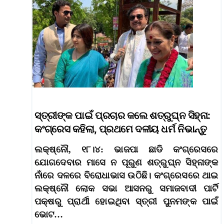
ସ୍ତ୍ରୀଙ୍କ ପାଇଁ ପ୍ରଚାର କଲେ ଶତ୍ରୁଘ୍ନ ସିହ୍ନା:
କଂଗ୍ରେସ କହିଲା, ପ୍ରଥମେ ଦଳୀୟ ଧର୍ମ ନିଭାନ୍ତୁ
ଲକ୍ଷ୍ନୌ, ୧୮।୪: ଭାଜପା ଛାଡି କଂଗ୍ରେସରେ
ଯୋଗଦେବାର ମାସେ ନ ପୂରୁଣ ଶତ୍ରୁଘ୍ନ ସିହ୍ନାଙ୍କ
ନାଁରେ ଦଳରେ ବିରୋଧାଭାସ ଉଠିଛି। କଂଗ୍ରେସରେ ଥାଇ
ଲକ୍ଷ୍ନୌ ଲୋକ ସଭା ଆସନରୁ ସମାଜବାଦୀ ପାର୍ଟି
ପକ୍ଷରୁ ପ୍ରାର୍ଥୀ ହୋଇଥିବା ସ୍ତ୍ରୀ ପୁନମଙ୍କ ପାଇଁ
ଭୋଟ…