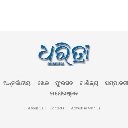
ଅନ୍ତର୍ଜାତୀୟ
ଖେଳ
ଫୁରସତ
ବାଣିଜ୍ୟ
ସମ୍ପାଦକ
ମନୋରଞ୍ଜନ
About us
Contacts
Advertise with us