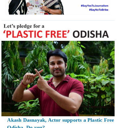
Akash Dasnayak, Actor supports a Plastic Free
Odisha. Do you?