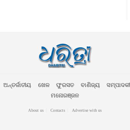
ଅନ୍ତର୍ଜାତୀୟ
ଖେଳ
ଫୁରସତ
ବାଣିଜ୍ୟ
ସମ୍ପାଦକ
ମନୋରଞ୍ଜନ
About us
Contacts
Advertise with us