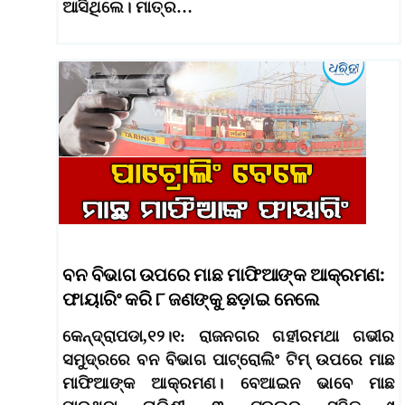
ଆସିଥିଲେ। ମାତ୍ର…
ବନ ବିଭାଗ ଉପରେ ମାଛ ମାଫିଆଙ୍କ ଆକ୍ରମଣ:
ଫାୟାରିଂ କରି ୮ ଜଣଙ୍କୁ ଛଡ଼ାଇ ନେଲେ
କେନ୍ଦ୍ରାପଡା,୧୨।୧: ରାଜନଗର ଗହୀରମଥା ଗଭୀର
ସମୁଦ୍ରରେ ବନ ବିଭାଗ ପାଟ୍ରୋଲିଂ ଟିମ୍ ଉପରେ ମାଛ
ମାଫିଆଙ୍କ ଆକ୍ରମଣ। ବେଆଇନ ଭାବେ ମାଛ