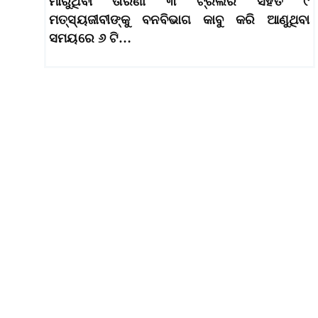
ମାରୁଥିବା ତାରିଣୀ ୩ ଟ୍ରଲର ସହିତ ୯
ମତ୍ସ୍ୟଜୀବୀଙ୍କୁ ବନବିଭାଗ କାବୁ କରି ଆଣୁଥିବା
ସମୟରେ ୬ ଟି…