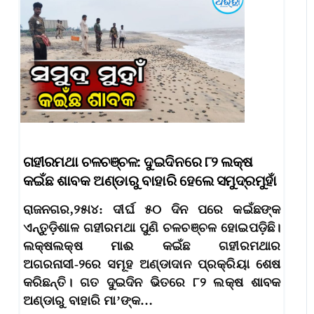
ଗହୀରମଥା ଚଳଚଞ୍ଚଳ: ଦୁଇଦିନରେ ୮୨ ଲକ୍ଷ
କଇଁଛ ଶାବକ ଅଣ୍ଡାରୁ ବାହାରି ହେଲେ ସମୁଦ୍ରମୁହାଁ
ରାଜନଗର,୨୫ା୪: ଦୀର୍ଘ ୫୦ ଦିନ ପରେ କଇଁଛଙ୍କ
ଏନ୍ତୁଡ଼ିଶାଳ ଗହୀରମଥା ପୁଣି ଚଳଚଞ୍ଚଳ ହୋଇପଡ଼ିଛି।
ଲକ୍ଷଲକ୍ଷ ମାଈ କଇଁଛ ଗହୀରମଥାର
ଅଗରନାସୀ-୨ରେ ସମୂହ ଅଣ୍ଡାଦାନ ପ୍ରକ୍ରିୟା ଶେଷ
କରିଛନ୍ତି। ଗତ ଦୁଇଦିନ ଭିତରେ ୮୨ ଲକ୍ଷ ଶାବକ
ଅଣ୍ଡାରୁ ବାହାରି ମା’ଙ୍କ…