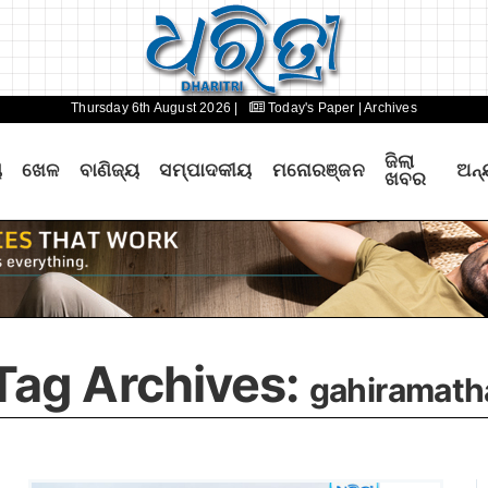
Thursday 6th August 2026 |
Today's Paper
| Archives
ଜିଲା
ୟ
ଖେଳ
ବାଣିଜ୍ୟ
ସମ୍ପାଦକୀୟ
ମନୋରଞ୍ଜନ
ଅନ୍
ଖବର
Tag Archives:
gahiramath