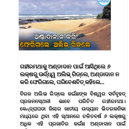
ଗହୀରମଥାକୁ ଅଣ୍ଡାଦାନ ପାଇଁ ଆସିଥିଲେ ୬
ଲକ୍ଷରୁ ଊର୍ଦ୍ଧ୍ୱ ଅଲିଭ୍‌ ରିଡ୍‌ଲେ, ଅଣ୍ଡାଦାନ ନ
କରି ଫେରିଗଲେ, ପରିବେଶବିତ୍‌ କହିଲେ…
ବିରଳ ଅଲିଭ ରିଡ୍‌ଲେ କଇଁଛଙ୍କ ବିଶ୍ୱର ସର୍ବବୃହତ୍‌
ପ୍ରଜନନସ୍ଥଳୀ ଭାବେ ପରିଚିତ ଗହୀରମଥା।
କେନ୍ଦ୍ରାପଡା ଜିଲାର ଜାତୀୟ ଉଦ୍ୟାନ ଭିତରକନିକା
ମଧ୍ୟରେ ଥିବା ଏହି ସ୍ଥାନରେ ଚଳିତବର୍ଷ ୬ ଲକ୍ଷରୁ
ଅଧିକ ଏହି ପ୍ରଜାତିର କଇଁଛ ଅଣ୍ଡାଦାନ ପାଇଁ