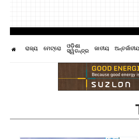
ଓଡ଼ିଶା
ରାଜ୍ୟ
ମେଟ୍ରୋ
ଜାତୀୟ
ଅନ୍ତର୍ଜାତୀ
ସ୍ୱତନ୍ତ୍ର