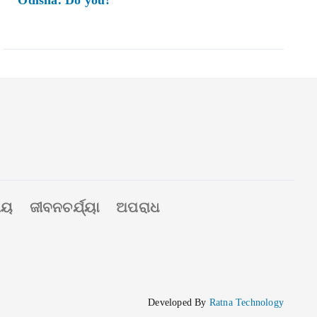
Odisha. Do you?
ୀୟ
ଜୀବନଚର୍ଯ୍ୟା
ଅପରାଧ
Developed By
Ratna Technology