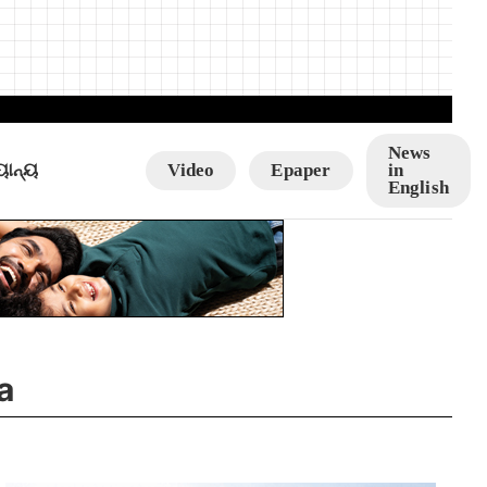
News
ୟାନ୍ୟ
Video
Epaper
in
English
a