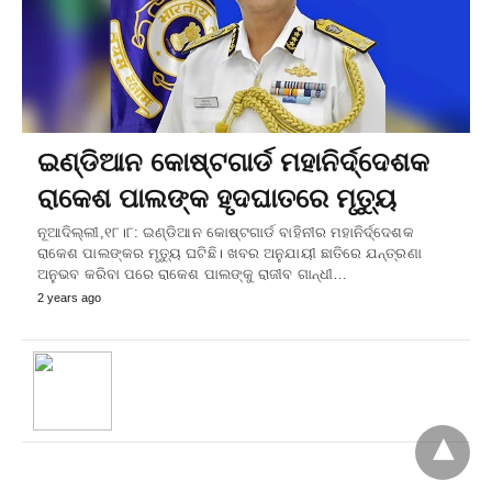
ଇଣ୍ଡିଆନ କୋଷ୍ଟଗାର୍ଡ ମହାନିର୍ଦ୍ଦେଶକ
ରାକେଶ ପାଲଙ୍କ ହୃଦଘାତରେ ମୃତ୍ୟୁ
ନୂଆଦିଲ୍ଲୀ,୧୮।୮: ଇଣ୍ଡିଆନ କୋଷ୍ଟଗାର୍ଡ ବାହିନୀର ମହାନିର୍ଦ୍ଦେଶକ
ରାକେଶ ପାଲଙ୍କର ମୃତ୍ୟୁ ଘଟିଛି। ଖବର ଅନୁଯାୟୀ ଛାତିରେ ଯନ୍ତ୍ରଣା
ଅନୁଭବ କରିବା ପରେ ରାକେଶ ପାଲଙ୍କୁ ରାଜୀବ ଗାନ୍ଧୀ…
2 years ago