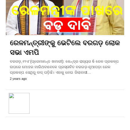
ରେଳମନ୍ତ୍ରୀଙ୍କୁ ଭେଟିଲେ ବରଗଡ଼ ଲୋକ
ସଭା ଏମପି
ବରଗଡ଼,୧୨।୮(ପ୍ରେମାନନ୍ଦ ଖମାରୀ): କେନ୍ଦ୍ର ରାଜ୍ୟର 6 ରେଳ ପ୍ରକଳ୍ପ
ଉପରେ ମୋହର ମାରିଥବାବେଳେ ପ୍ରସ୍ତାବିତ ବରଗଡ଼-ନୂଆପଡ଼ା ରେଳ
ପ୍ରକଳ୍ପ ସେଥିରୁ ବାଦ୍‌ ପଡ଼ିଛି। ଏହାକୁ ନେଇ ଜିଲାବାସୀ…
2 years ago