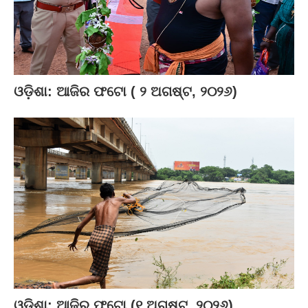
ଓଡ଼ିଶା: ଆଜିର ଫଟୋ ( ୨ ଅଗଷ୍ଟ, ୨୦୨୬)
ଓଡ଼ିଶା: ଆଜିର ଫଟୋ (୧ ଅଗଷ୍ଟ, ୨୦୨୬)