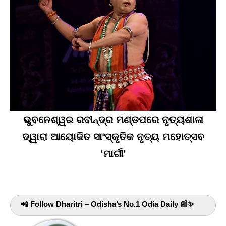
ଭୁବନେଶ୍ୱର ରବୀନ୍ଦ୍ର ମଣ୍ଡପରେ ନୃତ୍ୟଶାଳା
ଦ୍ୱାରା ଆୟୋଜିତ ସାଂସ୍କୃତିକ ନୃତ୍ୟ ମହୋତ୍ସବ
‘ମାର୍ଗୀ’
📲 Follow Dharitri – Odisha’s No.1 Odia Daily 📰✨