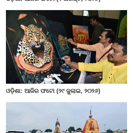
ଓଡ଼ିଶା: ଆଜିର ଫଟୋ (୨୯ ଜୁଲାଇ, ୨୦୨୬)