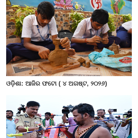
ଓଡ଼ିଶା: ଆଜିର ଫଟୋ ( ୪ ଅଗଷ୍ଟ, ୨୦୨୬)