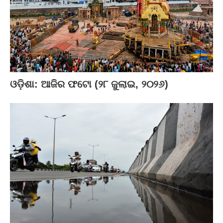
ଓଡ଼ିଶା: ଆଜିର ଫଟୋ (୨୮ ଜୁଲାଇ, ୨୦୨୬)