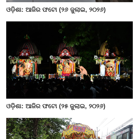
ଓଡ଼ିଶା: ଆଜିର ଫଟୋ (୨୬ ଜୁଲାଇ, ୨୦୨୬)
ଓଡ଼ିଶା: ଆଜିର ଫଟୋ (୨୫ ଜୁଲାଇ, ୨୦୨୬)