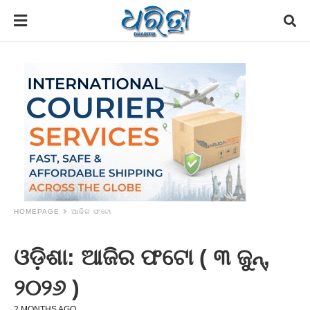
HOMEPAGE
ଆଜିର ଫଟୋ
ଓଡ଼ିଶା: ଆଜିର ଫଟୋ ( ୩ ଜୁନ୍,
୨୦୨୬ )
2 MONTHS AGO