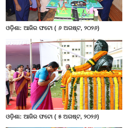
ଓଡ଼ିଶା: ଆଜିର ଫଟୋ ( ୬ ଅଗଷ୍ଟ, ୨୦୨୬)
ଓଡ଼ିଶା: ଆଜିର ଫଟୋ ( ୫ ଅଗଷ୍ଟ, ୨୦୨୬)