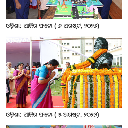
ଓଡ଼ିଶା: ଆଜିର ଫଟୋ ( ୬ ଅଗଷ୍ଟ, ୨୦୨୬)
ଓଡ଼ିଶା: ଆଜିର ଫଟୋ ( ୫ ଅଗଷ୍ଟ, ୨୦୨୬)