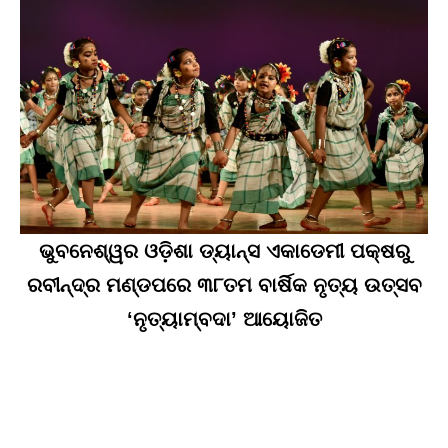
ଭୁବନେଶ୍ୱର ଓଡ଼ିଶା ଡ୍ୟାନ୍ସ ଏକାଡେମୀ ପକ୍ଷରୁ
ରବୀନ୍ଦ୍ର ମଣ୍ଡପରେ ୩୮ତମ ବାର୍ଷିକ ନୃତ୍ୟ ଉତ୍ସବ
‘ନୃତ୍ୟାମ୍ବଦା’ ଆୟୋଜିତ