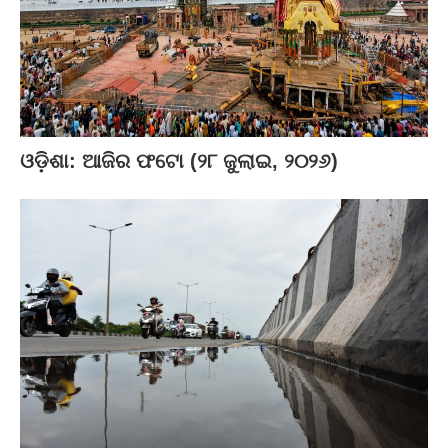
ଓଡ଼ିଶା: ଆଜିର ଫଟୋ (୨୮ ଜୁଲାଇ, ୨୦୨୬)