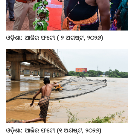
ଓଡ଼ିଶା: ଆଜିର ଫଟୋ ( ୨ ଅଗଷ୍ଟ, ୨୦୨୬)
ଓଡ଼ିଶା: ଆଜିର ଫଟୋ (୧ ଅଗଷ୍ଟ, ୨୦୨୬)