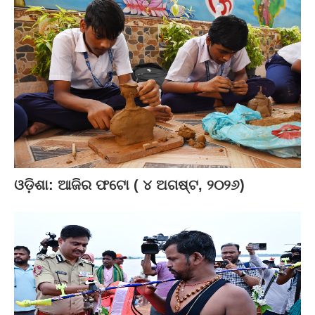
ଓଡ଼ିଶା: ଆଜିର ଫଟୋ ( ୪ ଅଗଷ୍ଟ, ୨୦୨୬)