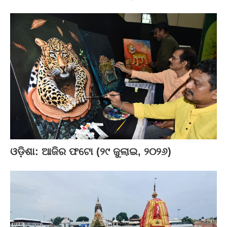
ଓଡ଼ିଶା: ଆଜିର ଫଟୋ (୨୯ ଜୁଲାଇ, ୨୦୨୬)