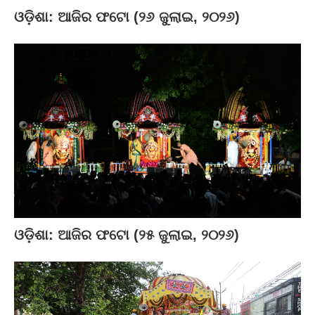
ଓଡ଼ିଶା: ଆଜିର ଫଟୋ (୨୬ ଜୁଲାଇ, ୨୦୨୬)
ଓଡ଼ିଶା: ଆଜିର ଫଟୋ (୨୫ ଜୁଲାଇ, ୨୦୨୬)