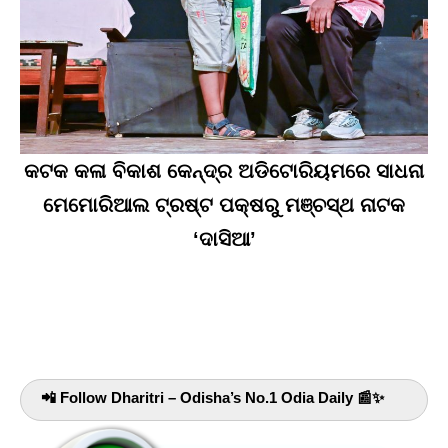
କଟକ କଳା ବିକାଶ କେନ୍ଦ୍ର ଅଡିଟୋରିୟମରେ ସାଧନା
ମେମୋରିଆଲ ଟ୍ରଷ୍ଟ ପକ୍ଷରୁ ମଞ୍ଚସ୍ଥ ନାଟକ
‘ଦାସିଆ’
📲 Follow Dharitri – Odisha’s No.1 Odia Daily 📰✨