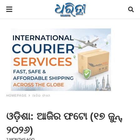
HOMEPAGE
ଆଜିର ଫଟୋ
ଓଡ଼ିଶା: ଆଜିର ଫଟୋ (୧୭ ଜୁନ୍,
୨୦୨୬)
2 MONTHS AGO