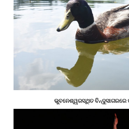
ଭୁବନେଶ୍ୱରସ୍ଥିତ ବିନ୍ଦୁସାଗରରେ 