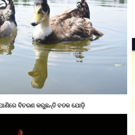
ପାଣିରେ ବିଚରଣ କରୁଛନ୍ତି ବତକ ଯୋଡ଼ି