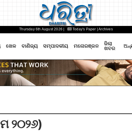
Thursday 6th August 2026 |
Today's Paper
| Archives
ଜିଲା
ୟ
ଖେଳ
ବାଣିଜ୍ୟ
ସମ୍ପାଦକୀୟ
ମନୋରଞ୍ଜନ
ଅନ୍
ଖବର
ମେ ୨୦୨୬)