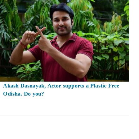
Akash Dasnayak, Actor supports a Plastic Free
Odisha. Do you?