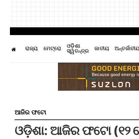
ଓଡ଼ିଶା
ରାଜ୍ୟ
ମେଟ୍ରୋ
ଜାତୀୟ
ଅନ୍ତର୍ଜାତୀ
ସ୍ୱତନ୍ତ୍ର
ଆଜିର ଫଟୋ
ଓଡ଼ିଶା: ଆଜିର ଫଟୋ (୧୨ 