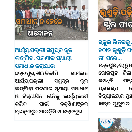
ସ୍କୁଲ ଭିତରକୁ
ଆର୍ଯ୍ୟପଲ୍ଲୀ ସମୁଦ୍ର କୂଳ
ହଠାତ ଭୁଶୁଡ଼ି 
ଲଙ୍ଘିବା ଘଟଣାର ସ୍ଥାୟୀ
ତା’ ପରେ…
ସମାଧାନ କରାଯାଉ
ନନ୍ଦପୁର,୬ା(ତୁଷ
କୋରାପୁଟ ଜିଲା
ଛତ୍ରପୁର,୬ା୮(ଦିଲୀପି ସାମଲ):
କସନ୍ଦି ପଞ୍
ଆର୍ଯ୍ୟପଲ୍ଲୀ ସମୁଦ୍ର କୂଳ
ପ୍ରକଳ୍ପ ଉ
ଲଙ୍ଘିବା ଘଟଣାର ସ୍ଥାୟୀ ସମାଧାନ
ବିଦ୍ୟାଳୟର ମୁଖ
ଓ ବିସ୍ଥାପିତ ନୀତିକୁ କାର୍ଯ୍ୟକାରୀ
ଛାତ୍ର ଗୁରୁବା
କରିବା ପାଇଁ ଦକ୍ଷିଣାଞ୍ଚଳ
ବ୍ରହ୍ମପୁର ଆରଡ଼ିସି ଓ ଛତ୍ରପୁର…