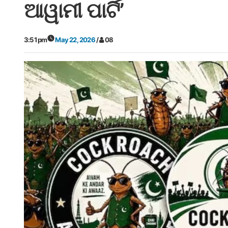
ଆୱାମୀ ପାର୍ଟି’
3:51 pm
May 22, 2026
/
08