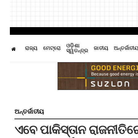
ଓଡ଼ିଶା
ରାଜ୍ୟ
ମେଟ୍ରୋ
ଜାତୀୟ
ଅନ୍ତର୍ଜାତୀ
ସ୍ୱତନ୍ତ୍ର
ଅନ୍ତର୍ଜାତୀୟ
ଏବେ ପାକିସ୍ତାନ ରାଜନୀତି