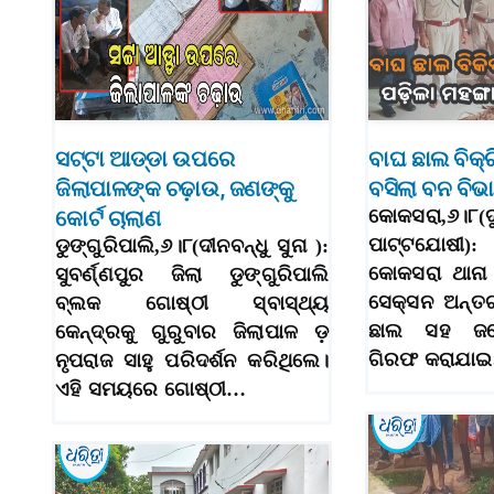
ସଟ୍ଟା ଆଡ୍ଡା ଉପରେ
ବାଘ ଛାଲ ବିକ୍ର
ଜିଲାପାଳଙ୍କ ଚଢ଼ାଉ, ଜଣଙ୍କୁ
ବସିଲା ବନ ବିଭ
କୋର୍ଟ ଚାଲାଣ
କୋକସରା,୬।୮(
ପାଟ୍ଟଯୋଷୀ):
ଡୁଙ୍ଗୁରିପାଲି,୬।୮(ଦୀନବନ୍ଧୁ ସୁନା ):
କୋକସରା ଥାନା
ସୁବର୍ଣ୍ଣପୁର ଜିଲା ଡୁଙ୍ଗୁରିପାଲି
ସେକ୍ସନ ଅନ୍ତର
ବ୍ଲକ ଗୋଷ୍ଠୀ ସ୍ବାସ୍ଥ୍ୟ
ଛାଲ ସହ ଜଣେ
କେନ୍ଦ୍ରକୁ ଗୁରୁବାର ଜିଲାପାଳ ଡ଼
ଗିରଫ କରାଯାଇ
ନୃପରାଜ ସାହୁ ପରିଦର୍ଶନ କରିଥିଲେ।
ଏହି ସମୟରେ ଗୋଷ୍ଠୀ…