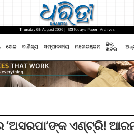
Thursday 6th August 2026 |
Today's Paper
| Archives
ଜିଲା
ୟ
ଖେଳ
ବାଣିଜ୍ୟ
ସମ୍ପାଦକୀୟ
ମନୋରଞ୍ଜନ
ଅନ୍
ଖବର
ରେ ‘ଅସରପା’ଙ୍କ ଏଣ୍ଟ୍ରି! ଆର