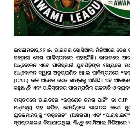
ଇସଲାମବାଦ,୨୨।୫: ଭାରତର ସୋସିଆଲ ମିଡିଆରେ ବେଶ ଭାଇର
ପଡ଼ୋଶୀ ଦେଶ ପାକିସ୍ତାନରେ ପହଞ୍ଚିଛି। ଭାରତରେ ଆ
ଆନ୍ଦୋଳନ ଏବେ ପାକିସ୍ତାନୀ ଯୁବପିଢ଼ିଙ୍କ ମଧ୍ୟରେ ମ
ଆନ୍ଦୋଳନ ଦ୍ୱାରା ଅନୁପ୍ରାଣିତ ହୋଇ ପାକିସ୍ତାନରେ “କ
(CAL) ଭଳି ଅନେକ ପେଜ ସାମ୍ନାକୁ ଆସିଛି। ଏହି ଆକାଉଣ୍
କହୁଛନ୍ତି ଏବଂ ପାକିସ୍ତାନର ପାରମ୍ପରିକ ରାଜନୀତି ଓ ବ୍ୟବ
ବାସ୍ତବରେ ଭାରତରେ “କକ୍ରୋଚ ଜନତା ପାର୍ଟି” ବା CJ
ମନ୍ତବ୍ୟ ସହ ଜଡ଼ିତ, ଯେଉଁଥିରେ ଭାରତର ଜଣେ ମୁଖ
ଯୁବକମାନଙ୍କୁ “କକ୍ରୋଚ” (ଅସରପା) ଏବଂ “ପାରାସାଇଟ
ସ୍ପଷ୍ଟୀକରଣ ଦିଆଯାଇଥିଲା, କିନ୍ତୁ ସୋସିଆଲ ମିଡିଆରେ ଏ