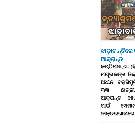
ଝାଡ଼ାବାନ୍ତିରେ
ଆକ୍ରାନ୍ତ
କପ୍ତିପଦା,୬ା୮(
ମୟୂରଭଞ୍ଜ ଜିଲ
ଅଧୀନ ବଡ଼ସିମ
୩୩ ଛାତ୍ରୀ 
ଆକ୍ରାନ୍ତ ହୋଇ
ପାଇଁ ସେମାନ
ଡାକ୍ତରଖାନାରେ 