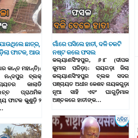
 ଯାଉଥିଲେ ଛାତ୍ର,
ଗାଁରେ ପସିଲେ ହାତୀ, ଦଳି ଚକଟି
ପଡ଼ିଲା ଫାଟକ, ଆଉ
ନଷ୍ଟ କଲେ ଫସଲ
କଲ୍ୟାଣସିଂହପୁର, ୬।୮ (ଦୀପକ
କୁମାର ପରିଡ଼ା): ରାୟଗଡ଼ା ଜିଲା
ାର କାନ୍ତ ମହାନ୍ତି):
କଲ୍ୟାଣସିଂହପୁର ବ୍ଲକ ସଦର
 ନନ୍ଦପୁର ବ୍ଲକ୍‌
ପଞ୍ଚାୟତ ଅଧୀନ କେଶବ ନାୟକଗୁଡ଼ା
ଚାୟତର କାଲାଡି
ନୂଆ ସାହି ଏବଂ ଘାଗୁଡ଼ିମାଳ
ଚ୍ଚ ପ୍ରାଥମିକ
ଅଞ୍ଚଳରେ ହାତୀଙ୍କ…
୍ୟ ଫାଟକ ଭୁଶୁଡ଼ି ୨
ର…