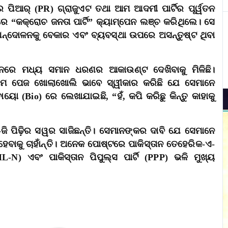
ପିଆର୍‌ (PR) ଗ୍ରାଜୁଏଟ ତଥା ଆମ ଆଦମୀ ପାର୍ଟିର ପୂର୍ୱତନ
“କକ୍ରୋଚ ଜନତା ପାର୍ଟି” କ୍ୟାମ୍ପେନ ଲଞ୍ଚ କରିଥିଲେ। ସେ
ଆନ୍ଦୋଳନକୁ ବେକାର ଏବଂ ବ୍ୟବସ୍ଥା ଉପରେ ଅସନ୍ତୁଷ୍ଟ ଥିବା
ାନରେ ମଧ୍ୟ ସମାନ ଧରଣର ଆକାଉଣ୍ଟ ଦେଖିବାକୁ ମିଳିଛି।
ାମ ପେଜ ଖୋଲାଖୋଲି ଭାବେ ସ୍ୱୀକାର କରିଛି ଯେ ସେମାନେ
ୋ (Bio) ରେ ଲେଖାଯାଇଛି, “ହଁ, କପି କରିଛୁ କିନ୍ତୁ କାହାକୁ
ଜି ପିଢ଼ିର ସୱର ସାଜିଛନ୍ତି। ସେମାନଙ୍କର ଦାବି ଯେ ସେମାନେ
େବାକୁ ଚାହାଁନ୍ତି। ଅନେକ ପୋଷ୍ଟରେ ପାକିସ୍ତାନ ତେହେରିକ-ଏ-
N) ଏବଂ ପାକିସ୍ତାନ ପିପୁଲ୍ସ ପାର୍ଟି (PPP) ଭଳି ମୁଖ୍ୟ