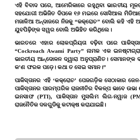
ଏହି ବିବାଦ ପରେ, ଆମେରିକାରେ ରହୁଥିବା ଭାରତୀୟ ମୂଳର 
ସହଯୋଗୀ ଅଭିଜିତ ଦିପକେ ୧୬ ମଇରେ ସୋସିଆଲ ମିଡିଆରେ 
ମଜାଳିଆ ଅନ୍ଦାଜରେ ନିଜକୁ “କକ୍ରୋଚ” ବୋଲି କହି ଏହି 
ଯୁବପିଢ଼ିଙ୍କ ସୱର ବୋଲି ଅଭିହିତ କରିଥିଲେ।
ଭାରତରେ ଏହାର ଲୋକପ୍ରିୟତା ବଢ଼ିବା ପରେ ପାକିସ୍ତ
“Cockroach Awami Party” ନାମକ ଏକ ଇନଷ୍ଟାଗ୍ର
ଭାରତୀୟ ଆନ୍ଦୋଳନ ଦ୍ୱାରା ଅନୁପ୍ରାଣିତ। ସେମାନଙ୍କ ବାୟ
କ’ଣ ଫରକ ପଡ଼େ। କଥା ତ ସେଇ ସମାନ।”
ପାକିସ୍ତାନର ଏହି ‘କକ୍ରୋଚ’ ପେଜଗଡ଼ିକ ସେଠାକାର ଜେନ-
ପାକିସ୍ତାନର ପାରମ୍ପରିକ ରାଜନୀତିର ବିକଳ୍ପ ଭାବେ ଉଭା ହ
ଇନସାଫ (PTI), ପାକିସ୍ତାନ ମୁସଲିମ ଲିଗ-ନୱାଜ (PML-
ରାଜନୈତିକ ଦଳଗୁଡିକୁ କଟାକ୍ଷ କରାଯାଇଛି।