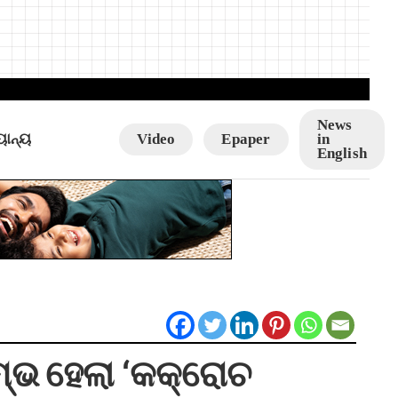
News
ୟାନ୍ୟ
Video
Epaper
in
English
ମ୍ଭ ହେଲା ‘କକ୍ରୋଚ