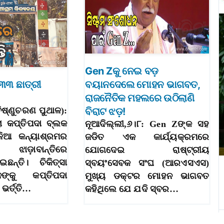
Gen Zକୁ ନେଇ ବଡ଼
 ୩୩ ଛାତ୍ରୀ
ବୟାନଦେଲେ ମୋହନ ଭାଗବତ,
ରାଜନୈତିକ ମହଲରେ ଉଠିଲାଣି
ବିଷ୍ଣୁଚରଣ ପୁଥାଳ):
ବିରାଟ ଝଡ଼!
ା କପ୍ତିପଦା ବ୍ଲକ
ନୂଆଦିଲ୍ଲୀ,୬।୮: Gen Zଙ୍କ ସହ
ୁଳିଆ କନ୍ୟାଶ୍ରମର
ଜଡିତ ଏକ କାର୍ଯ୍ୟକ୍ରମରେ
ଝାଡ଼ାବାନ୍ତିରେ
ଯୋଗଦେଇ ରାଷ୍ଟ୍ରୀୟ
ଛନ୍ତି। ଚିକିତ୍ସା
ସ୍ବୟଂସେବକ ସଂଘ (ଆରଏସଏସ)
ଙ୍କୁ କପ୍ତିପଦା
ମୁଖ୍ୟ ଡକ୍ଟର ମୋହନ ଭାଗବତ
ଭର୍ତ୍ତି…
କହିଥିଲେ ଯେ ଯଦି ସ୍ବର…