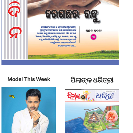
Model This Week
ପିଲାଙ୍କ ଧରିତ୍ରୀ