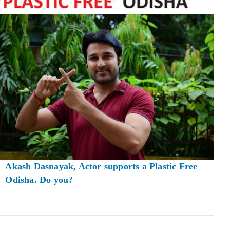
Akash Dasnayak, Actor supports a Plastic Free
Odisha. Do you?