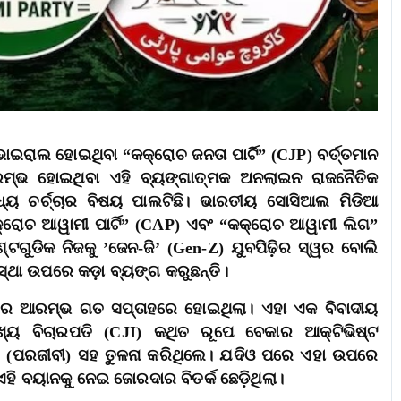
ାଲ ହୋଇଥିବା “କକ୍ରୋଚ ଜନତା ପାର୍ଟି” (CJP) ବର୍ତ୍ତମାନ
ରମ୍ଭ ହୋଇଥିବା ଏହି ବ୍ୟଙ୍ଗାତ୍ମକ ଅନଲାଇନ ରାଜନୈତିକ
ଧ୍ୟ ଚର୍ଚ୍ଚାର ବିଷୟ ପାଲଟିଛି। ଭାରତୀୟ ସୋସିଆଲ ମିଡିଆ
କ୍ରୋଚ ଆୱାମୀ ପାର୍ଟି” (CAP) ଏବଂ “କକ୍ରୋଚ ଆୱାମୀ ଲିଗ”
ଟଗୁଡିକ ନିଜକୁ ’ଜେନ-ଜି’ (Gen-Z) ଯୁବପିଢ଼ିର ସ୍ୱର ବୋଲି
ସ୍ଥା ଉପରେ କଡ଼ା ବ୍ୟଙ୍ଗ କରୁଛନ୍ତି।
P ର ଆରମ୍ଭ ଗତ ସପ୍ତାହରେ ହୋଇଥିଲା। ଏହା ଏକ ବିବାଦୀୟ
୍ୟ ବିଚାରପତି (CJI) କଥିତ ରୂପେ ବେକାର ଆକ୍ଟିଭିଷ୍ଟ
” (ପରଜୀବୀ) ସହ ତୁଳନା କରିଥିଲେ। ଯଦିଓ ପରେ ଏହା ଉପରେ
ହି ବୟାନକୁ ନେଇ ଜୋରଦାର ବିତର୍କ ଛେଡ଼ିଥିଲା।