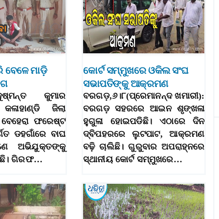
ି ବେଳେ ମାଡ଼ି
କୋର୍ଟ ସମ୍ମୁଖରେ ଓକିଲ ସଂଘ
ାଗ
ସଭାପତିଙ୍କୁ ଆକ୍ରମଣ
ଦୁଷ୍ମନ୍ତ କୁମାର
ବରଗଡ଼,୬।୮(ପ୍ରେମାନନ୍ଦ ଖମାରୀ):
 କଳାହାଣ୍ଡି ଜିଲା
ବରଗଡ଼ ସହରରେ ଆଇନ ଶୃଙ୍ଖଳା
 ବେହେରା ଫରେଷ୍ଟ
ହୁଗୁଳା ହୋଇପଡିଛି। ଏଠାରେ ଦିନ
୍ଗତ ଡହଗାଁରେ ବାଘ
ଦ୍ବିପହରରେ ଲୁଟପାଟ, ଆକ୍ରମଣ
 ଅଭିଯୁକ୍ତଙ୍କୁ
ବଢ଼ି ଚାଲିଛି। ଗୁରୁବାର ଅପରାହ୍ନରେ
ଛି। ଗିରଫ…
ସ୍ଥାନୀୟ କୋର୍ଟ ସମ୍ମୁଖରେ…