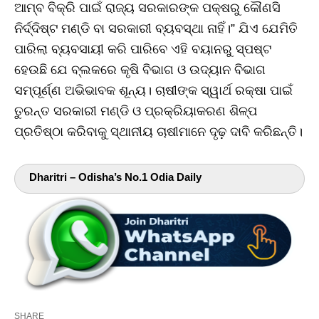
ଆମ୍ବ ବିକ୍ରି ପାଇଁ ରାଜ୍ୟ ସରକାରଙ୍କ ପକ୍ଷରୁ କୌଣସି
ନିର୍ଦ୍ଦିଷ୍ଟ ମଣ୍ଡି ବା ସରକାରୀ ବ୍ୟବସ୍ଥା ନାହିଁ।” ଯିଏ ଯେମିତି
ପାରିଲା ବ୍ୟବସାୟୀ କରି ପାରିବେ ଏହି ବୟାନରୁ ସ୍ପଷ୍ଟ
ହେଉଛି ଯେ ବ୍ଲକରେ କୃଷି ବିଭାଗ ଓ ଉଦ୍ୟାନ ବିଭାଗ
ସମ୍ପୂର୍ଣ୍ଣ ଅଭିଭାବକ ଶୂନ୍ୟ। ଚାଷୀଙ୍କ ସ୍ୱାର୍ଥ ରକ୍ଷା ପାଇଁ
ତୁରନ୍ତ ସରକାରୀ ମଣ୍ଡି ଓ ପ୍ରକ୍ରିୟାକରଣ ଶିଳ୍ପ
ପ୍ରତିଷ୍ଠା କରିବାକୁ ସ୍ଥାନୀୟ ଚାଷୀମାନେ ଦୃଢ଼ ଦାବି କରିଛନ୍ତି।
Dharitri – Odisha’s No.1 Odia Daily
SHARE