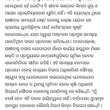
ହେଉଥିଲେ ହେଁ ଗୋଟିଏ ବି ଶୀତଳ ଭଣ୍ଡାର କିମ୍ବା ଜୁସ୍ ଓ
ଆଚାର ପ୍ରକ୍ରିୟାକରଣ ୟୁନିଟ୍ ନାହିଁ। ଏହି ବ୍ୟବସ୍ଥା ଥିଲେ
ଚାଷୀଙ୍କ ସାମଗ୍ରୀ ନଷ୍ଟ ହେବାରୁ ରକ୍ଷା ପାଇବା ସହ
ସ୍ଥାନୀୟ ଯୁବପିଢ଼ିଙ୍କ ପାଇଁ କର୍ମସଂସ୍ଥାନ ସୃଷ୍ଟି
ହୋଇପାରନ୍ତା, ଯାହା ଦ୍ୱାରା ଅଞ୍ଚଳର ପ୍ରମୁଖ ସମସ୍ୟା
ପାଲଟିଥିବା ଦାଦନ ପ୍ରବାସନ କମିଥାନ୍ତା। ଅପରପକ୍ଷେ,
ଚାଷୀଙ୍କୁ ବଜାର ଯୋଗାଇବା ନାଁରେ କାର୍ଯ୍ୟ କରୁଥିବା ମିଶନ
ଶକ୍ତି ଓ ପ୍ରଡ୍ୟୁସର କମ୍ପାନୀଗୁଡ଼ିକର ଭୂମିକା କେବଳ
ସଭାସମିତିରେ ସୀମିତ ରହିଛି। ଏହି ସମସ୍ୟା ବାବଦରେ
ପ୍ରଥମେ ବ୍ଲକ୍ ଉଦ୍ୟାନ ବିଭାଗ ଅଧିକାରିଣୀ ସୌମ୍ୟ
ଶ୍ୱେତା ଙ୍କୁ ଯୋଗାଯୋଗ କରାଯାଇଥିଲା ଯୋଗାଯୋଗ
ସମ୍ଭବ ହୋଇ ନ ଥିବାରୁ ପୂର୍ବତନ ବ୍ଲକ କୃଷି ଅଧିକାରୀ
ସିଦ୍ଧାର୍ଥ ସୌରଭ ଜେନାଙ୍କୁ ପଚାରିବାରୁ ସେ କହିଛନ୍ତି, “ମୁଁ
ବର୍ଷେ ହେବ ଏହି ବ୍ଲକ ଦାୟିତ୍ୱରେ ନାହିଁ। ବର୍ତ୍ତମାନ ଥୁଆମୂଳ
ରାମପୁର ବ୍ଲକରେ କୌଣସି ବିଇଓ କିମ୍ବା ବିଇଇଓ ନାହାନ୍ତି।