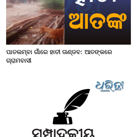
ପାତଲମ୍ବା ଗାଁରେ ହାତୀ ତାଣ୍ଡବ: ଆତଙ୍କରେ
ଗ୍ରାମବାସୀ