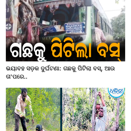
ଭୟାବହ ସଡ଼କ ଦୁର୍ଘଟଣା: ଗଛକୁ ପିଟିଲା ବସ୍‌, ଆଉ
ତା’ପରେ..