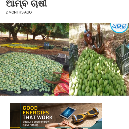
ଆମ୍ବ ଚାଷୀ
2 MONTHS AGO