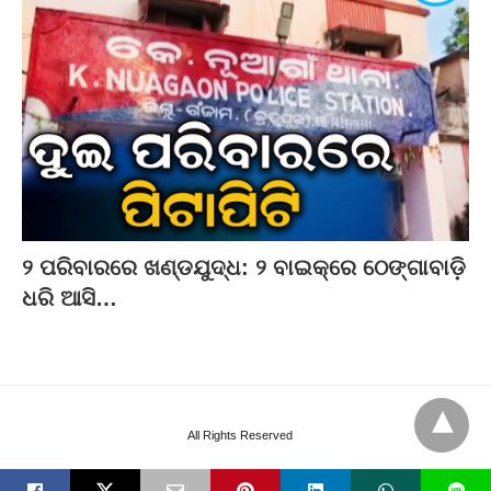
୨ ପରିବାରରେ ଖଣ୍ଡଯୁଦ୍ଧ: ୨ ବାଇକ୍‌ରେ ଠେଙ୍ଗାବାଡ଼ି
ଧରି ଆସି…
All Rights Reserved