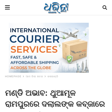
HOMEPAGE
ଆମ ଜିଲା ଖବର
କଳାହାଣ୍ଡି
ମଣ୍ଡି ଅଭାବ: ଥୁଆମୂଳ
ରାମପୁରରେ ଦଲାଲଙ୍କ କବ୍‌ଜାରେ