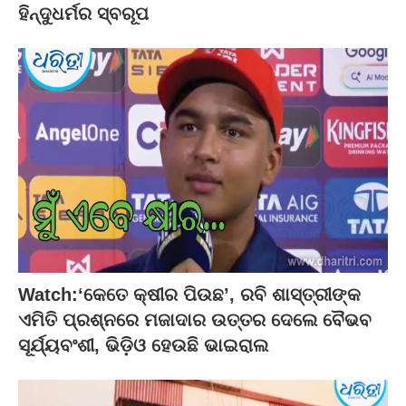
ହିନ୍ଦୁଧର୍ମର ସ୍ବରୂପ
Watch:‘କେତେ କ୍ଷୀର ପିଉଛ’, ରବି ଶାସ୍ତ୍ରୀଙ୍କ
ଏମିତି ପ୍ରଶ୍ନରେ ମଜାଦାର ଉତ୍ତର ଦେଲେ ବୈଭବ
ସୂର୍ଯ୍ୟବଂଶୀ, ଭିଡ଼ିଓ ହେଉଛି ଭାଇରାଲ