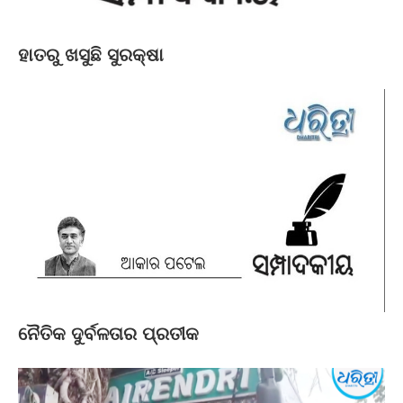
ହାତରୁ ଖସୁଛି ସୁରକ୍ଷା
ନୈତିକ ଦୁର୍ବଳତାର ପ୍ରତୀକ