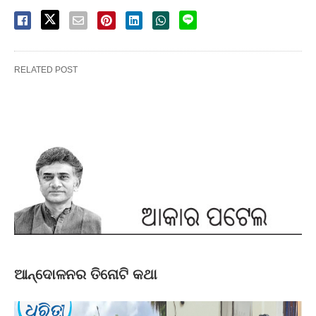
RELATED POST
ଆନ୍ଦୋଳନର ତିନୋଟି କଥା