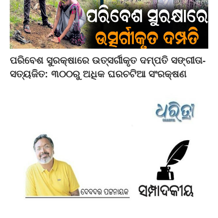
ପରିବେଶ ସୁରକ୍ଷାରେ ଉତ୍ସର୍ଗୀକୃତ ଦମ୍ପତି ସଙ୍ଗୀତା-
ସତ୍ୟଜିତ: ୩୦୦ରୁ ଅଧିକ ଘରଚଟିଆ ସଂରକ୍ଷଣ