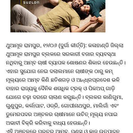
ଥୁଆମୂଳ ରାମପୁର, ୧୨/୦୬ (ଦୁର୍ଗା କୀର୍ତ୍ତି): କଳାହାଣ୍ଡି ଜିଲ୍ଲା
ଥୁଆମୂଳ ରାମପୁର ବ୍ଲକରେ ସରକାରୀ ବଜାର ବ୍ୟବସ୍ଥା
ନଥିବାରୁ ଆମ୍ବ ଚାଷୀ ବ୍ୟାପକ ଶୋଷଣର ଶିକାର ହେଉଛନ୍ତି।
ଏହାର ସୁଯୋଗ ନେଇ ଦଲାଲମାନେ ଚାଷୀଙ୍କ ଠାରୁ କମ୍
ମୂଲ୍ୟରେ ଆମ୍ବ କିଣି ଛତିଶଗଡ଼ ଓ ଆନ୍ଧ୍ରପ୍ରଦେଶ ଭଳି
ବାହାର ରାଜ୍ୟକୁ ଦୈନିକ ଶତାଧିକ ଟ୍ରକ୍ ଓ ପିକଅପ୍ ଗାଡ଼ି
ଯୋଗେ ଚଢ଼ା ଦରରେ ଚାଲାଣ କରୁଛନ୍ତି। ବ୍ଲକର କାଣିଗୁମା,
ଗୁଣୁପୁର, କର୍ଲାପାଟ, ଓଡ୍ରି, ଗୋପୀନାଥପୁର, ମାଲିଗାଁ ଏବଂ
ଡୁମେରପଦର ଅଞ୍ଚଳର ଚାଷୀମାନେ ଉଚିତ୍ ମୂଲ୍ୟ ନପାଇ
ଅଭାବୀ ବିକ୍ରି କରିବାକୁ ବାଧ୍ୟ ହେଉଛନ୍ତି।
ଏହି ଅଞ୍ଚଳରେ ପ୍ରଚୁର ଆମ୍ବ, ପଣସ ଓ କାଜୁ ଉତ୍ପାଦନ