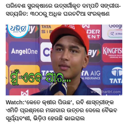
ପରିବେଶ ସୁରକ୍ଷାରେ ଉତ୍ସର୍ଗୀକୃତ ଦମ୍ପତି ସଙ୍ଗୀତା-
ସତ୍ୟଜିତ: ୩୦୦ରୁ ଅଧିକ ଘରଚଟିଆ ସଂରକ୍ଷଣ
Watch:‘କେତେ କ୍ଷୀର ପିଉଛ’, ରବି ଶାସ୍ତ୍ରୀଙ୍କ
ଏମିତି ପ୍ରଶ୍ନରେ ମଜାଦାର ଉତ୍ତର ଦେଲେ ବୈଭବ
ସୂର୍ଯ୍ୟବଂଶୀ, ଭିଡ଼ିଓ ହେଉଛି ଭାଇରାଲ