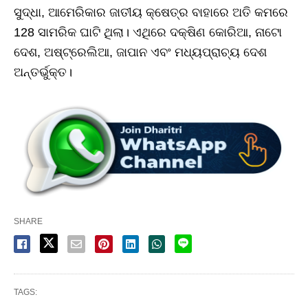
ସୁଦ୍ଧା, ଆମେରିକାର ଜାତୀୟ କ୍ଷେତ୍ର ବାହାରେ ଅତି କମରେ
128 ସାମରିକ ଘାଟି ଥିଲା। ଏଥିରେ ଦକ୍ଷିଣ କୋରିଆ, ନାଟୋ
ଦେଶ, ଅଷ୍ଟ୍ରେଲିଆ, ଜାପାନ ଏବଂ ମଧ୍ୟପ୍ରାଚ୍ୟ ଦେଶ
ଅନ୍ତର୍ଭୁକ୍ତ।
SHARE
TAGS: