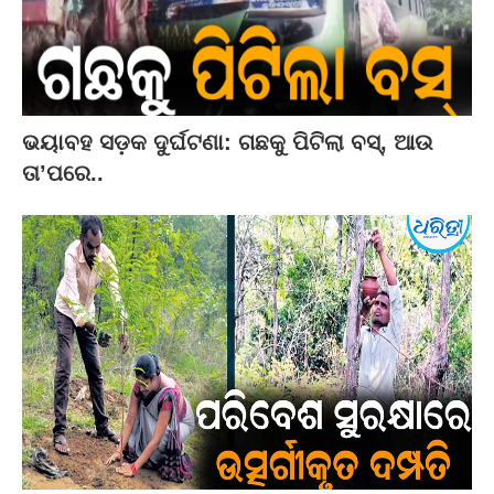
ଭୟାବହ ସଡ଼କ ଦୁର୍ଘଟଣା: ଗଛକୁ ପିଟିଲା ବସ୍‌, ଆଉ
ତା’ପରେ..