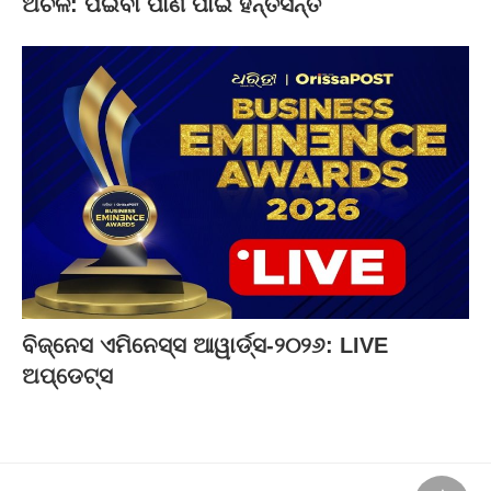
ଅଚଳ: ପିଇବା ପାଣି ପାଇଁ ହନ୍ତସନ୍ତ
ବିଜ୍‌ନେସ ଏମିନେସ୍ସ ଆୱାର୍ଡ୍ସ-୨୦୨୬: LIVE
ଅପ୍‌ଡେଟ୍ସ