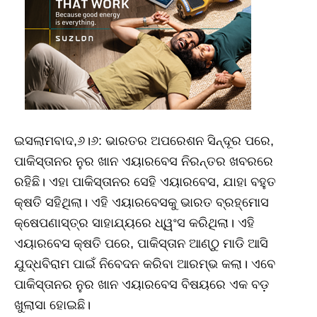
ଇସଲାମବାଦ,୬।୬: ଭାରତର ଅପରେଶନ ସିନ୍ଦୂର ପରେ,
ପାକିସ୍ତାନର ନୁର ଖାନ ଏୟାରବେସ ନିରନ୍ତର ଖବରରେ
ରହିଛି। ଏହା ପାକିସ୍ତାନର ସେହି ଏୟାରବେସ, ଯାହା ବହୁତ
କ୍ଷତି ସହିଥିଲା। ଏହି ଏୟାରବେସକୁ ଭାରତ ବ୍ରହ୍ମୋସ
କ୍ଷେପଣାସ୍ତ୍ର ସାହାଯ୍ୟରେ ଧ୍ୱଂସ କରିଥିଲା। ଏହି
ଏୟାରବେସ କ୍ଷତି ପରେ, ପାକିସ୍ତାନ ଆଣ୍ଠୁ ମାଡି ଆସି
ଯୁଦ୍ଧବିରାମ ପାଇଁ ନିବେଦନ କରିବା ଆରମ୍ଭ କଲା। ଏବେ
ପାକିସ୍ତାନର ନୁର ଖାନ ଏୟାରବେସ ବିଷୟରେ ଏକ ବଡ଼
ଖୁଲାସା ହୋଇଛି।