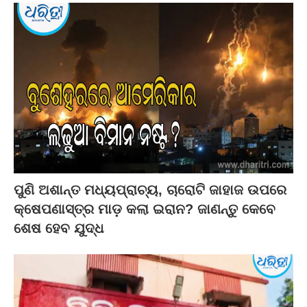
ପୁଣି ଅଶାନ୍ତ ମଧ୍ୟପ୍ରାଚ୍ୟ, ଚାରୋଟି ଜାହାଜ ଉପରେ
କ୍ଷେପଣାସ୍ତ୍ର ମାଡ଼ କଲା ଇରାନ? ଜାଣନ୍ତୁ କେବେ
ଶେଷ ହେବ ଯୁଦ୍ଧ