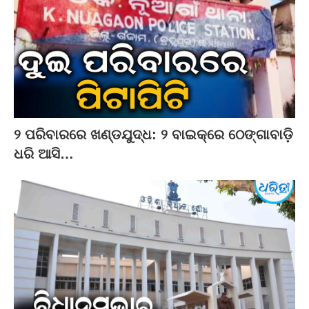
୨ ପରିବାରରେ ଖଣ୍ଡଯୁଦ୍ଧ: ୨ ବାଇକ୍‌ରେ ଠେଙ୍ଗାବାଡ଼ି
ଧରି ଆସି…