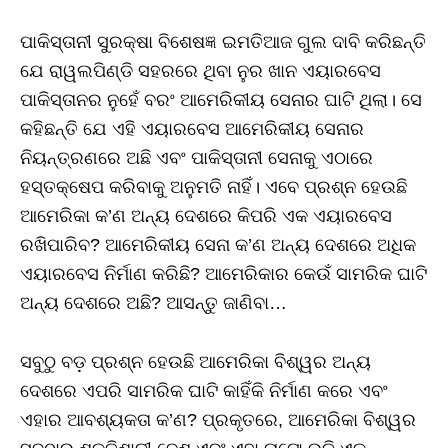
ପାକିସ୍ତାନୀ ସୁରକ୍ଷା ବିଶେଷଜ୍ଞ ଇମତିଆଜ ଗୁଲ ଦାବି କରିଛନ୍ତି
ଯେ ରାୱଲପିଣ୍ଡି ସହରରେ ଥିବା ନୁର ଖାନ ଏୟାରବେସ
ପାକିସ୍ତାନର ନୁହେଁ ବରଂ ଆମେରିକୀୟ ସେନାର ଘାଟି ଥିଲା। ସେ
କହିଛନ୍ତି ଯେ ଏହି ଏୟାରବେସ ଆମେରିକୀୟ ସେନାର
ନିୟନ୍ତ୍ରଣରେ ଅଛି ଏବଂ ପାକିସ୍ତାନୀ ସେନାକୁ ଏଠାରେ
ହସ୍ତକ୍ଷେପ କରିବାକୁ ଅନୁମତି ନାହିଁ। ଏବେ ପ୍ରଶ୍ନ ହେଉଛି
ଆମେରିକା କ’ଣ ଅନ୍ୟ ଦେଶରେ କିପରି ଏକ ଏୟାରବେସ
ରଖିପାରିବ? ଆମେରିକୀୟ ସେନା କ’ଣ ଅନ୍ୟ ଦେଶରେ ଅଧିକ
ଏୟାରବେସ ନିର୍ମାଣ କରିଛି? ଆମେରିକାର କେଉଁ ସାମରିକ ଘାଟି
ଅନ୍ୟ ଦେଶରେ ଅଛି? ଆସନ୍ତୁ ଜାଣିବା…
ସବୁଠୁ ବଡ଼ ପ୍ରଶ୍ନ ହେଉଛି ଆମେରିକା ବିଶ୍ୱର ଅନ୍ୟ
ଦେଶରେ ଏପରି ସାମରିକ ଘାଟି କାହିଁକି ନିର୍ମାଣ କରେ ଏବଂ
ଏହାର ଆବଶ୍ୟକତା କ’ଣ? ପ୍ରକୃତରେ, ଆମେରିକା ବିଶ୍ୱର