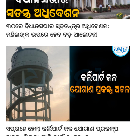
୩୦ରେ ବିଧାନସଭାର ସ୍ବତନ୍ତ୍ର ଅଧିବେଶନ:
ମହିଳାଙ୍କ ଉପରେ ହେବ ବଡ଼ ଆଲୋଚନା
ସପ୍ତାହେ ହେଲା କର୍ଲିପାର୍ଟ ଜଳ ଯୋଗାଣ ପ୍ରକଳ୍ପ