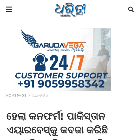
HOMEPAGE
ଅନ୍ତର୍ଜାତୀୟ
ହେଲା କନଫର୍ମ! ପାକିସ୍ତାନ
ଏୟାରବେସ୍‌କୁ କବଜା କରିଛି