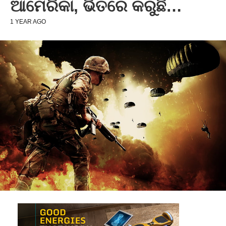
ଆମେରିକା, ଭିତରେ କରୁଛି…
1 YEAR AGO