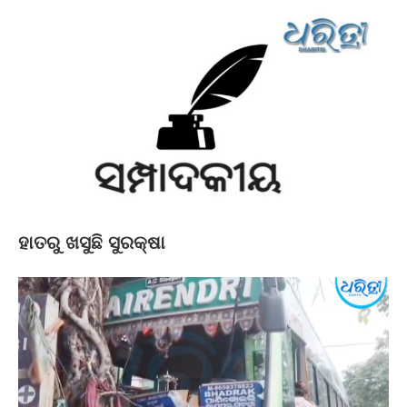
ହାତରୁ ଖସୁଛି ସୁରକ୍ଷା