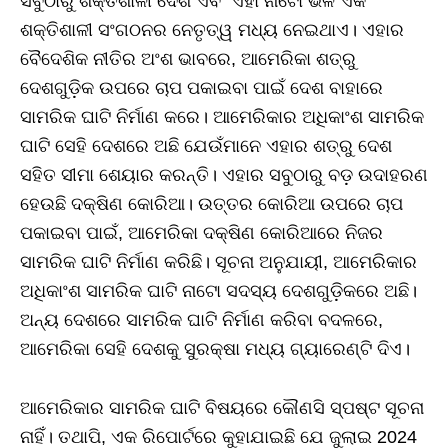
ସବୁଠାରୁ ଶକ୍ତିଶାଳୀ ଦେଶ ଏବଂ ଏହା ନାଟୋ ଭଳି ଏକ
ଶକ୍ତିଶାଳୀ ସଂଗଠନର ନେତୃତ୍ୱ ମଧ୍ୟ ନେଇଥାଏ। ଏହାର
ବୈଦେଶିକ ନୀତିର ଅଂଶ ଭାବରେ, ଆମେରିକା ଶତ୍ରୁ
ଦେଶଗୁଡ଼ିକ ଉପରେ ଚାପ ପକାଇବା ପାଇଁ ଦେଶ ବାହାରେ
ସାମରିକ ଘାଟି ନିର୍ମାଣ କରେ। ଆମେରିକାର ଅଧିକାଂଶ ସାମରିକ
ଘାଟି ସେହି ଦେଶରେ ଅଛି ଯେଉଁମାନେ ଏହାର ଶତ୍ରୁ ଦେଶ
ସହିତ ସୀମା ଶେୟାର କରନ୍ତି। ଏହାର ସବୁଠାରୁ ବଡ଼ ଉଦାହରଣ
ହେଉଛି ଦକ୍ଷିଣ କୋରିଆ। ଉତ୍ତର କୋରିଆ ଉପରେ ଚାପ
ପକାଇବା ପାଇଁ, ଆମେରିକା ଦକ୍ଷିଣ କୋରିଆରେ ନିଜର
ସାମରିକ ଘାଟି ନିର୍ମାଣ କରିଛି। ସୂଚନା ଅନୁଯାୟୀ, ଆମେରିକାର
ଅଧିକାଂଶ ସାମରିକ ଘାଟି ନାଟୋ ସଦସ୍ୟ ଦେଶଗୁଡ଼ିକରେ ଅଛି।
ଅନ୍ୟ ଦେଶରେ ସାମରିକ ଘାଟି ନିର୍ମାଣ କରିବା ବଦଳରେ,
ଆମେରିକା ସେହି ଦେଶକୁ ସୁରକ୍ଷା ମଧ୍ୟ ଗ୍ୟାରେଣ୍ଟି ଦିଏ।
ଆମେରିକାର ସାମରିକ ଘାଟି ବିଷୟରେ କୌଣସି ସ୍ପଷ୍ଟ ସୂଚନା
ନାହିଁ। ତଥାପି, ଏକ ରିପୋର୍ଟରେ କୁହାଯାଇଛି ଯେ ଜୁଲାଇ 2024