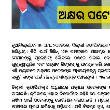
ନୂଆଦିଲ୍ଲୀ,୧୨।୫: IPL ୨୦୨୬ରେ, ଦିଲ୍ଲୀ କ୍ୟାପିଟାଲ୍ସ 
କରିଥିଲା। ଡିସି ପାଇଁ ସିଜିନ୍ ଏକ ଚମତ୍କାର ଆରମ୍ଭ
ସେମାନଙ୍କୁ ପ୍ଲେଅଫ୍ ଦୌଡ଼ରେ ପଛରେ ପକାଇ ଦେଇଥି
ଗୁରୁତ୍ୱପୂର୍ଣ୍ଣ ଏବଂ ପଞ୍ଜାବ କିଙ୍ଗସ୍ କୁ ପରାସ୍ତ କରି
ଏହି ମ୍ୟାଚରେ ଅକ୍ଷର ପଟେଲଙ୍କ ଅଧିନାୟକତ୍ୱ ପ୍ରଶଂସନୀ
ତ୍ରୁଟି ତାଙ୍କ ପାଇଁ ମହଙ୍ଗା ସାବ୍ୟସ୍ତ ହୋଇଥିଲା । ଏକ 
ଦିଲ୍ଲୀ କ୍ୟାପିଟାଲ୍ସ ଅଧିନାୟକ ଅକ୍ଷର ପଟେଲଙ୍କ
ଲଗାଇଛି। କ୍ରିକବଜ୍ ଏହାର ରିପୋର୍ଟରେ କହିଛି ଯେ ପଞ୍ଜ
ରଖିବା ପାଇଁ ପଟେଲଙ୍କୁ ଜୋରିମାନା କରାଯାଇଛି । ମ୍ୟାଚ
୨୦ଓଭର ପୂରଣ କରିବାକୁ ପଡ଼ିଥାଏ। ଯଦି ବିଳମ୍ବ ହୁଏ, ତ