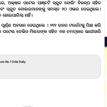
ରେ, ଅକ୍ଷର ପଟେଲ ପାଞ୍ଚଟି ଦ୍ରୁତ ବୋଲିଂ ବିକଳ୍ପ ସହିତ
 ଏବଂ ଦ୍ରୁତ ବୋଲରମାନଙ୍କୁ ସମସ୍ତ ୨୦ ଓଭର ଦେଇଥିଲେ।
ହୋଇପାରିଲା ନାହିଁ।
ର୍ଣ୍ଣ ଅବଦାନ ଦେଇଥିଲେ । ୨୧୧ ରନର ଟାର୍ଗେଟକୁ ପିଛା କରି
୍ଷର ପଟେଲ ଡେଭିଡ ମିଲରଙ୍କ ସହିତ ଏକ ଚମତ୍କାର ଭାଗୀଦାରି
ha’s No.1 Odia Daily