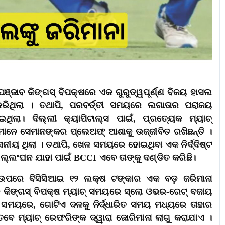
ପଞ୍ଜାବ କିଙ୍ଗସ୍ ବିପକ୍ଷରେ ଏକ ଗୁରୁତ୍ୱପୂର୍ଣ୍ଣ ବିଜୟ ହାସଲ
 କରିଥିଲା । ତଥାପି, ପରବର୍ତ୍ତୀ ସମୟରେ ଲଗାତାର ପରାଜୟ
ଲା। ଦିଲ୍ଲୀ କ୍ୟାପିଟାଲ୍ସ ପାଇଁ, ପ୍ରତ୍ୟେକ ମ୍ୟାଚ୍
 ସେମାନେ ସେମାନଙ୍କର ପ୍ଲେଅଫ୍ ଆଶାକୁ ଉଜ୍ଜୀବିତ ରଖିଛନ୍ତି ।
ୟ ଥିଲା । ତଥାପି, ଖେଳ ସମୟରେ ହୋଇଥିବା ଏକ ନିର୍ଦ୍ଦିଷ୍ଟ
ଉଲ୍ଲଂଘନ ଯାହା ପାଇଁ BCCI ଏବେ ତାଙ୍କୁ ଦଣ୍ଡିତ କରିଛି।
 ଉପରେ ବିସିସିଆଇ ୧୨ ଲକ୍ଷ ଟଙ୍କାର ଏକ ବଡ଼ ଜରିମାନା
ାବ କିଙ୍ଗସ୍ ବିପକ୍ଷ ମ୍ୟାଚ୍ ସମୟରେ ସ୍ଲୋ ଓଭର-ରେଟ୍ ବଜାୟ
୍ ସମୟରେ, ଗୋଟିଏ ଦଳକୁ ନିର୍ଦ୍ଧାରିତ ସମୟ ମଧ୍ୟରେ ତାହାର
େବେ ମ୍ୟାଚ୍ ରେଫରିଙ୍କ ଦ୍ୱାରା ଜୋରିମାନା ଲାଗୁ କରାଯାଏ ।