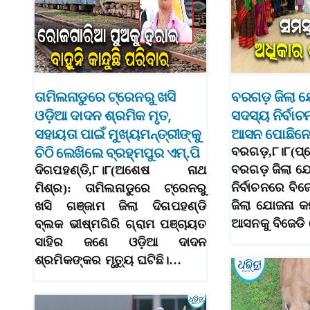
ତାମିଲନାଡୁରେ ଟ୍ରେନରୁ ଖସି
ବରଗଡ଼ ଜିଲା ଯ
ଓଡ଼ିଆ ଦାଦନ ଶ୍ରମିକ ମୃତ,
ସଦସ୍ୟ ନିର୍ବାଚ
ସହାୟତା ପାଇଁ ମୁଖ୍ୟମନ୍ତ୍ରୀଙ୍କୁ
ଆସନ ପୋଛିନେଲ
ଚିଠି ଲେଖିଲେ ବ୍ରହ୍ମପୁର ଏମ୍.ପି
ବରଗଡ଼,୮।୮(ପ୍
ବରଗଡ଼ ଜିଲା ଯ
ଦିଗପହଣ୍ଡି,୮।୮(ଅଶେଷ ନାଥ
ନିର୍ବାଚନରେ ବିଜ
ମିଶ୍ର): ତାମିଲନାଡୁରେ ଟ୍ରେନରୁ
ଜିଲା ଯୋଜନା କ
ଖସି ଗଞ୍ଜାମ ଜିଲା ଦିଗପହଣ୍ଡି
ଆସନକୁ ବିଜେଡି
ବ୍ଲକ ଭୀଷ୍ମଗିରି ଗ୍ରାମ ପଞ୍ଚାୟତ
ସାହିର ଜଣେ ଓଡ଼ିଆ ଦାଦନ
ଶ୍ରମିକଙ୍କର ମୃତ୍ୟୁ ଘଟିଛି।…