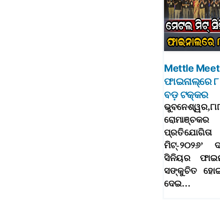
Mettle Meet 
ଫାଇନାଲ୍‌ରେ ୮ 
ବଡ଼ ଟକ୍କର
ଭୁବନେଶ୍ୱର,
ରୋମାଞ୍ଚକ
ପ୍ରତିଯୋଗି
ମିଟ୍‌-୨୦୨୬’
ସିନିୟର ଫାଇନ
ସଙ୍କୁଚିତ ହୋ
ଦେଇ…