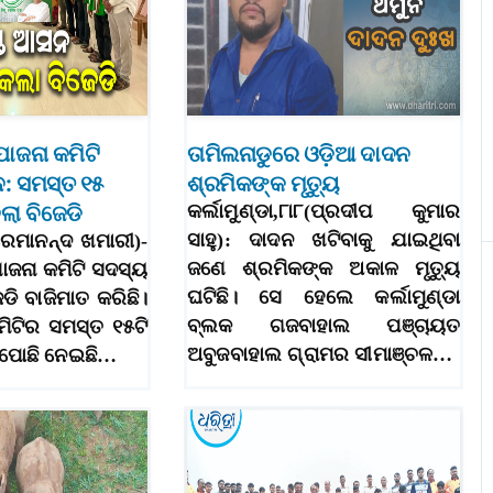
ୋଜନା କମିଟି
ତାମିଲନାଡୁରେ ଓଡ଼ିଆ ଦାଦନ
ନ: ସମସ୍ତ ୧୫
ଶ୍ରମିକଙ୍କ ମୃତ୍ୟୁ
ା ବିଜେଡି
କର୍ଲାମୁଣ୍ଡା,୮ା୮(ପ୍ରଦୀପ କୁମାର
ସାହୁ): ଦାଦନ ଖଟିବାକୁ ଯାଇଥିବା
ରେମାନନ୍ଦ ଖମାରୀ)-
ଜଣେ ଶ୍ରମିକଙ୍କ ଅକାଳ ମୃତ୍ୟୁ
ୋଜନା କମିଟି ସଦସ୍ୟ
ଘଟିଛି। ସେ ହେଲେ କର୍ଲାମୁଣ୍ଡା
େଡି ବାଜିମାତ କରିଛି।
ବ୍ଲକ ଗଜବାହାଲ ପଞ୍ଚାୟତ
ମିଟିର ସମସ୍ତ ୧୫ଟି
ଅବୁଜବାହାଲ ଗ୍ରାମର ସୀମାଞ୍ଚଳ…
 ପୋଛି ନେଇଛି…