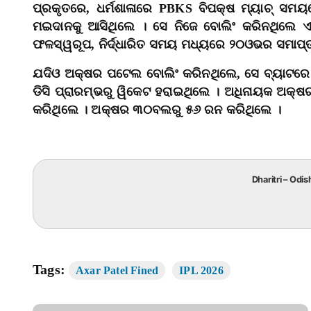
ପ୍ରକୃତରେ, ଧର୍ମଶାଳାରେ PBKS ବିପକ୍ଷ ମ୍ୟାଚ୍ ସମୟ
ମଇଦାନକୁ ଆସିଥିଲେ । ସେ ନିଜେ ବୋଲିଂ କରିନଥିଲେ
ଫଳସ୍ୱରୂପ, ନିର୍ଦ୍ଧାରିତ ସମୟ ମଧ୍ୟରେ ୨୦ଓଭର ସମାପ୍ତ 
ଯଦିଓ ଅକ୍ଷର ପଟେଲ ବୋଲିଂ କରିନଥିଲେ, ସେ ବ୍ୟାଟରେ ପୂ
ଡିସି ପ୍ରାରମ୍ଭରୁ ୱିକେଟ ହରାଇଥିଲେ । ଅଧିନାୟକ ଅକ
କରିଥିଲେ । ଅକ୍ଷର ୩୦ବଲରୁ ୫୬ ରନ କରିଥିଲେ ।
Dharitri – Odis
Tags:
Axar Patel Fined
IPL 2026