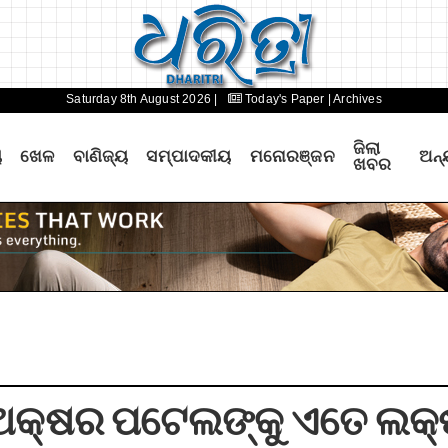
Saturday 8th August 2026 |
Today's Paper
| Archives
ଜିଲା
ୟ
ଖେଳ
ବାଣିଜ୍ୟ
ସମ୍ପାଦକୀୟ
ମନୋରଞ୍ଜନ
ଅନ୍
ଖବର
ଅକ୍ଷର ପଟେଲଙ୍କୁ ଏତେ ଲକ୍