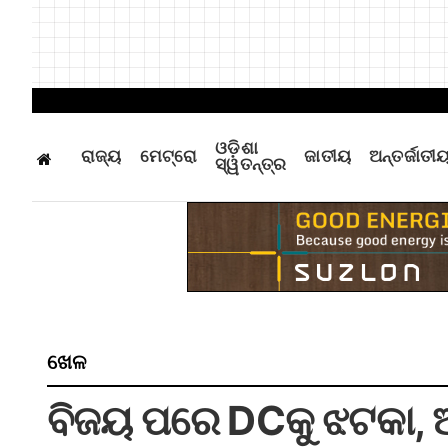
ଓଡ଼ିଶା
ରାଜ୍ୟ
ମେଟ୍ରୋ
ଜାତୀୟ
ଅନ୍ତର୍ଜାତୀ
ସ୍ୱତନ୍ତ୍ର
ଖେଳ
ବିଜୟ ପରେ DCକୁ ଝଟକା, 