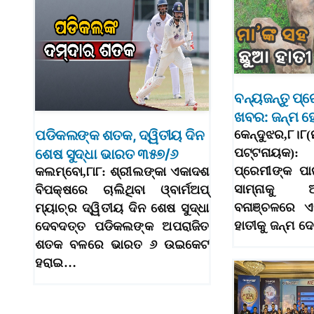
ବନ୍ୟଜନ୍ତୁ ପ୍ର
ଖବର: ଜନ୍ମ ହେ
ପଡିକଲଙ୍କ ଶତକ, ଦ୍ୱିତୀୟ ଦିନ
କେନ୍ଦୁଝର,୮।
ଶେଷ ସୁଦ୍ଧା ଭାରତ ୩୫୭/୬
ପଟ୍ଟନାୟକ)
ପ୍ରେମୀଙ୍କ ପ
କଲମ୍ବୋ,୮ା୮: ଶ୍ରୀଲଙ୍କା ଏକାଦଶ
ସାମ୍ନାକୁ 
ବିପକ୍ଷରେ ଚାଲିଥିବା ଓ୍ବାର୍ମଅପ୍‌
ବନାଞ୍ଚଳରେ ଏ
ମ୍ୟାଚ୍‌ର ଦ୍ୱିତୀୟ ଦିନ ଶେଷ ସୁଦ୍ଧା
ହାତୀକୁ ଜନ୍ମ 
ଦେବଦତ୍ତ ପଡିକଲଙ୍କ ଅପରାଜିତ
ଶତକ ବଳରେ ଭାରତ ୬ ଉଇକେଟ
ହରାଇ…