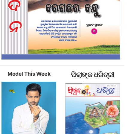
Model This Week
ପିଲାଙ୍କ ଧରିତ୍ରୀ