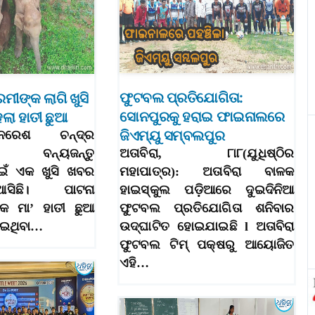
ଫୁଟବଲ ପ୍ରତିଯୋଗିତା:
େମୀଙ୍କ ଲାଗି ଖୁସି
ସୋନପୁରକୁ ହରାଇ ଫାଇନାଲରେ
ଲା ହାତୀ ଛୁଆ
ଜିଏମ୍‌ୟୁ ସମ୍ବଲପୁର
୮(ନରେଶ ଚନ୍ଦ୍ର
: ବନ୍ୟଜନ୍ତୁ
ଅତାବିରା, ୮ା୮(ଯୁଧିଷ୍ଠିର
ାଇଁ ଏକ ଖୁସି ଖବର
ମହାପାତ୍ର): ଅତାବିରା ବାଳକ
ଆସିଛି। ପାଟନା
ହାଇସ୍କୁଲ ପଡ଼ିଆରେ ଦୁଇଦିନିଆ
କ ମା’ ହାତୀ ଛୁଆ
ଫୁଟବଲ ପ୍ରତିଯୋଗିତା ଶନିବାର
ଦେଇଥିବା…
ଉଦ୍‌ଘାଟିତ ହୋଇଯାଇଛି l ଅତାବିରା
ଫୁଟବଲ ଟିମ୍‌ ପକ୍ଷରୁ ଆୟୋଜିତ
ଏହି…