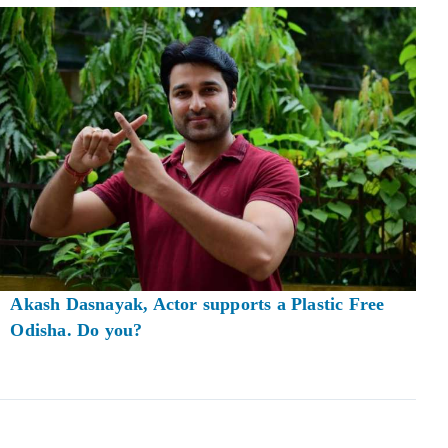
Akash Dasnayak, Actor supports a Plastic Free
Odisha. Do you?