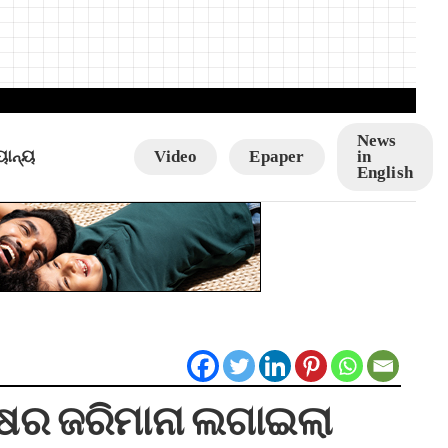
News
ୟାନ୍ୟ
Video
Epaper
in
English
ଷର ଜରିମାନା ଲଗାଇଲା