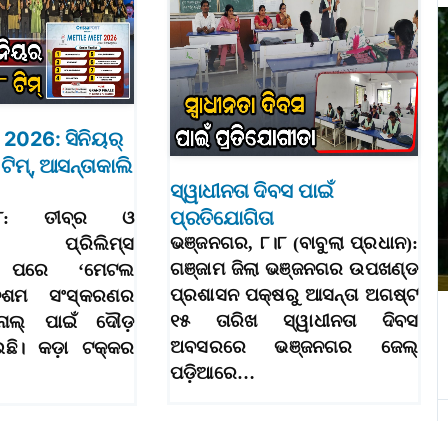
2026: ସିନିୟର୍
ଟିମ୍‌, ଆସନ୍ତାକାଲି
ସ୍ୱାଧୀନତା ଦିବସ ପାଇଁ
ପ୍ରତିଯୋଗିତା
୮ା୮: ତୀବ୍ର ଓ
ଭଞ୍ଜନଗର, ୮।୮ (ବାବୁଲା ପ୍ରଧାନ):
ର ପ୍ରିଲିମ୍ସ
ଗଞ୍ଜାମ ଜିଲା ଭଞ୍ଜନଗର ଉପଖଣ୍ଡ
ତା ପରେ ‘ମେଟଲ
ପ୍ରଶାସନ ପକ୍ଷରୁ ଆସନ୍ତା ଅଗଷ୍ଟ
 ଦଶମ ସଂସ୍କରଣର
୧୫ ତାରିଖ ସ୍ୱାଧୀନତା ଦିବସ
ାଲ୍‌ ପାଇଁ ଦୌଡ଼
ଅବସରରେ ଭଞ୍ଜନଗର ଜେଲ୍
ଇଛି। କଡ଼ା ଟକ୍କର
ପଡ଼ିଆରେ…