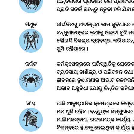
ଆନ୍ତରିକତା ପ୍ରଦର୍ଶନ କରି ପ୍ରଶଂସି
ପ୍ରତି ସତର୍କ ରହନ୍ତୁ ନତୁବା ହଜି ଯିବା
ମିଥୁନ
ଦୀର୍ଘଦିନରୁ ଅଟକିଥିବା କାମ ସୁବିଧାରେ
ବନ୍ଧୁମାନଙ୍କର କଥାକୁ ଓଲଟା ବୁଝି ମନକ
କୌଣସି ବିକଳ୍ପ ବ୍ୟବସ୍ଥା କରିପାରନ୍
ଖୁସି ରହିପାରେ।
କର୍କଟ
କର୍ମକ୍ଷେତ୍ରରେ ପରିସ୍ଥିତିକୁ ଯେତେଟ
ବ୍ୟବସାୟ ବାଣିଜ୍ୟ ଓ ପରିବହନ ତଥା ନ
ଜୀବନରେ ବୁଝାମଣାର ଅଭାବ କଳହଜନିତ ମ
ଅଭାବ ଅସୁବିଧା ଯୋଗୁ ଚିନ୍ତିତ ରହିପା
ସି˚ହ
ଆଜି ଆନୁଷ୍ଠାନିକ କ୍ଷେତ୍ରରେ କିମ୍ବ
ମନ ଖୁସି ରହିବ। ବନ୍ଧୁଙ୍କ ସମ୍ମୁଖରେ
ମାଲିମକଦ୍ଦମା, ରଚନାମତ୍କ କାର୍ଯ୍ୟ
ବିଳମ୍ବରେ ହାତକୁ ନେଇଥିବା କାର୍ଯ୍ୟ