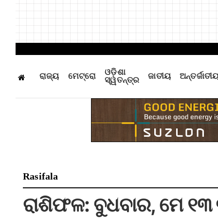
ଓଡ଼ିଶା
ରାଜ୍ୟ
ମେଟ୍ରୋ
ଜାତୀୟ
ଅନ୍ତର୍ଜାତୀ
ସ୍ୱତନ୍ତ୍ର
Rasifala
ରାଶିଫଳ: ବୁଧବାର, ମେ ୧୩