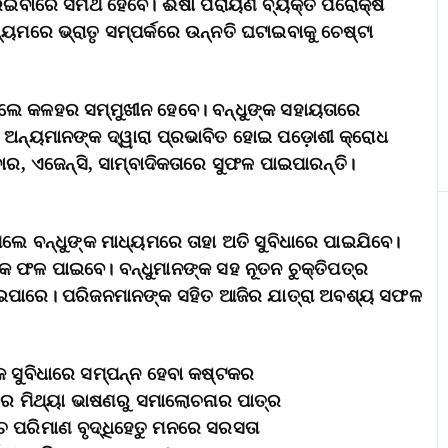
ୂରେଇବାରେ ସମର୍ଥ ହେବେ। ଈର୍ଷା ପରାୟଣ ବ୍ୟକ୍ତି ପରୋକ୍ଷ
୍ୟମରେ ଭ୍ରାତୃ ସମ୍ପର୍କରେ ଉନ୍ନତି ଘଟାଇବାକୁ ଚେଷ୍ଟା
େଲେ କଳହର ସମ୍ମୁଖୀନ ହେବେ। ବନ୍ଧୁଙ୍କ ସହାୟତାରେ
। ଅନ୍ୟମାନଙ୍କ ଦ୍ୱାରା ପ୍ରଭାବିତ ହୋଇ ପଡ଼ୋଶୀ କ୍ରୋଧ
ାର, ଏଜେନ୍ସି, ସାମ୍ବାଦିକତାରେ ସୁଫଳ ପାଇପାରନ୍ତି।
ିଲେ ବନ୍ଧୁଙ୍କ ମାଧ୍ୟମରେ ତାହା ଅତି ସୁବିଧାରେ ପାଇଯିବେ।
 ଫଳ ପାଇବେ। ବନ୍ଧୁମାନଙ୍କ ସହ ନୂତନ ଚୁକ୍ତିପତ୍ର
ୋଇପାରେ। ପରିଜନମାନଙ୍କ ସହିତ ଆଜିର ଯାତ୍ରା ଅବଶ୍ୟ ସଫଳ
଼ିକ ସୁବିଧାରେ ସମ୍ପନ୍ନ ହେବା କଷ୍ଟକର
 ମିଥ୍ୟା ଭାଷଣରୁ ସମାଲୋଚନାର ପାତ୍ର
୍ଚ ପରିମାଣ ବୃଦ୍ଧିହେତୁ ମନରେ ସରସତା