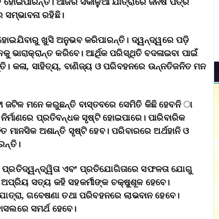
ତ ହୋଇପାରନ୍ତି। ଆଜିର ସକାଳୁଆ ଯାତ୍ରାରେ ଜିନିଷ ପତ୍ର
ର ସମ୍ଭାବନା ରହିଛି।
 ହୋଇଯିବାରୁ ଖୁସି ଅନୁଭବ କରିପାରନ୍ତି। ଦ୍ୱନ୍ଦ୍ୱରେ ପଡ଼ି
ୁ ଭାରାକ୍ରାନ୍ତ କରିବେ। ଆର୍ଥିକ ପରିସ୍ଥିତି ବଦଳାଇବା ପାଇଁ
ତି। କଳା, ସାହିତ୍ୟ, ବାଣିଜ୍ୟ ଓ ପରିବହନରେ ଉନ୍ନତିଜନିତ ମନ
ା ଜଟିଳ ମନେ କରୁଛନ୍ତି ବାସ୍ତବରେ ସେମିତି କିଛି ହେବନି ା
ିର୍ମାଣରେ ପ୍ରତିବନ୍ଧକ ସୃଷ୍ଟି ହୋଇପାରେ। ପାରିବାରିକ
ାନସିକ ଅଶାନ୍ତି ସୃଷ୍ଟି ହେବ। ପରିବାରରେ ଅର୍ଥହାନି ଓ
ରନ୍ତି।
ା ପ୍ରତିଦ୍ୱନ୍ଦ୍ୱିତା ଏବଂ ପ୍ରତିଯୋଗିତାରେ ସଫଳତା ଯୋଗୁ
 ଅପ୍ରିୟ ସତ୍ୟ କହି ସହକର୍ମୀଙ୍କ ଚକ୍ଷୁଶୂଳ ହେବେ।
, ଯାତ୍ରା, ଗବେଷଣା ତଥା ପରିବହନରେ ଲାଭବାନ ହେବେ।
 ହାସଲରେ ସମର୍ଥ ହେବେ।