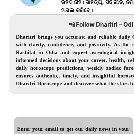
ରହିବ ନାହିଁ। ସାହିତ୍ୟ, ସଙ୍ଗୀତ, 
ହାସଲ କରିବେ।
📲 Follow Dharitri – Od
Dharitri brings you accurate and reliable daily
with clarity, confidence, and positivity. As the
Rashifal in Odia and expert astrological insi
informed decisions about your career, health, r
daily horoscope predictions, weekly zodiac fore
ensures authentic, timely, and insightful horos
Dharitri Horoscope and discover what the stars ha
Enter your email to get our daily news in your