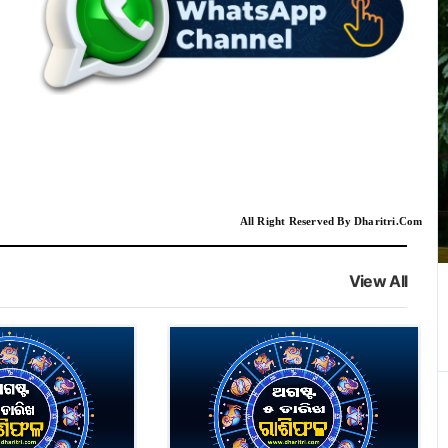
All Right Reserved By Dharitri.Com
View All