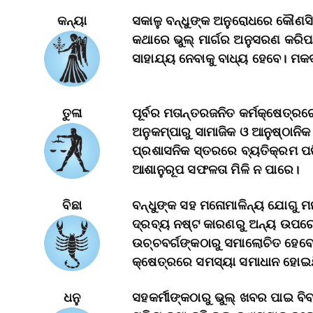
କନ୍ୟା
ସକାଳୁ ବନ୍ଧୁଙ୍କ ଅନୁରୋଧରେ କୌଣସ
କଥାରେ ଭୁଲ୍‌ ମାର୍ଗର ଅନୁସରଣ କର
ସାହାଯ୍ୟ ନେବାକୁ ବାଧ୍ୟ ହେବେ। ମକଦ
ତୁଳା
ପୂର୍ବର ମତାନ୍ତରଜନିତ କର୍ମକ୍ଷେତ୍ରର
ଅନୁକମ୍ପାରୁ ସାମାଜିକ ଓ ଆନୁଷ୍ଠାନିକ
ପ୍ରଶାସନିକ ସ୍ତରରେ ବ୍ୟତିକ୍ରମ ପ
ଆଶାନୁରୂପ ସଫଳତା ମିଳି ନ ପାରେ।
ବିଛା
ବନ୍ଧୁଙ୍କ ସହ ମନୋମାଳିନ୍ୟ ଯୋଗୁ 
ଦ୍ରବ୍ୟ ନଷ୍ଟ କାରଣରୁ ଅନ୍ୟ ଉପରେ 
ଉଚ୍ଚବର୍ଗଙ୍କଠାରୁ ସମାଲୋଚିତ ହେବେ।
କ୍ଷେତ୍ରରେ ସମସ୍ୟା ସମାଧାନ ହୋଇ
ଧନୁ
ସହକର୍ମୀଙ୍କଠାରୁ ଭୁଲ୍‌ ଖବର ପାଇ ବି