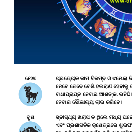
ମେଷ
ପ୍ରତ୍ୟେକ କାମ ବିଳମ୍ବ ଓ ଝମେଲା ଭ
ନେବେ ତେବେ ବେଶି ହଇରାଣ ହେବାକୁ ପ
ବାଧାପ୍ରାପ୍ତ ହେବାର ଆଶଙ୍କା ରହିଛି।
ହେବାର ସୌଭାଗ୍ୟ ଲାଭ କରିବେ।
ବୃଷ
ସ୍ବାସ୍ଥ୍ୟ ଖରାପ ନ ଥିଲେ ମଧ୍ୟ ଘରୋ
ଏବଂ ପ୍ରଶାସନିକ କ୍ଷେତ୍ରରେ ଶୁଭଫଳ 