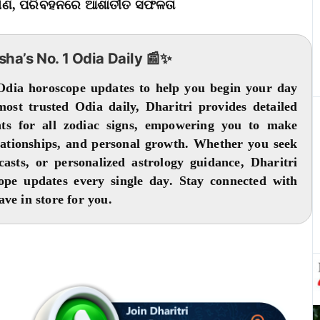
ନିର୍ମାଣ, ପରିବହନରେ ଆଶାତୀତ ସଫଳତା
isha’s No. 1 Odia Daily 📰✨
 Odia horoscope updates to help you begin your day
 most trusted Odia daily, Dharitri provides detailed
ghts for all zodiac signs, empowering you to make
elationships, and personal growth. Whether you seek
casts, or personalized astrology guidance, Dharitri
cope updates every single day. Stay connected with
ve in store for you.