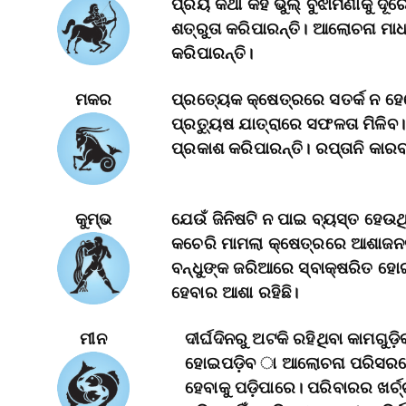
ପ୍ରିୟ କଥା କହି ଭୁଲ୍‌ ବୁଝାମଣାକୁ ଦ
ଶତ୍ରୁତା କରିପାରନ୍ତି। ଆଲୋଚନା ମାଧ
କରିପାରନ୍ତି।
ମକର
ପ୍ରତ୍ୟେକ କ୍ଷେତ୍ରରେ ସତର୍କ ନ ହ
ପ୍ରତ୍ୟୁଷ ଯାତ୍ରାରେ ସଫଳତା ମିଳିବ
ପ୍ରକାଶ କରିପାରନ୍ତି। ରପ୍ତାନି କାରବ
କୁମ୍ଭ
ଯେଉଁ ଜିନିଷଟି ନ ପାଇ ବ୍ୟସ୍ତ ହେଉଥ
କଚେରି ମାମଲା କ୍ଷେତ୍ରରେ ଆଶାଜନକ
ବନ୍ଧୁଙ୍କ ଜରିଆରେ ସ୍ବାକ୍ଷରିତ ହ
ହେବାର ଆଶା ରହିଛି।
ମୀନ
ଦୀର୍ଘଦିନରୁ ଅଟକି ରହିଥିବା କାମଗୁଡ
ହୋଇପଡ଼ିବ ା ଆଲୋଚନା ପରିସରରେ
ହେବାକୁ ପଡ଼ିପାରେ। ପରିବାରର ଖର୍ଚ