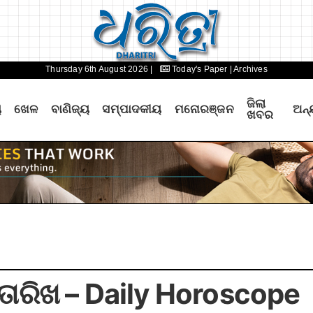
Thursday 6th August 2026 |
Today's Paper
| Archives
ଜିଲା
ୟ
ଖେଳ
ବାଣିଜ୍ୟ
ସମ୍ପାଦକୀୟ
ମନୋରଞ୍ଜନ
ଅନ୍
ଖବର
 ତାରିଖ – Daily Horoscope