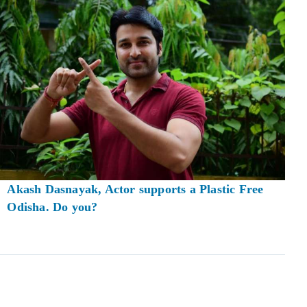
Akash Dasnayak, Actor supports a Plastic Free
Odisha. Do you?