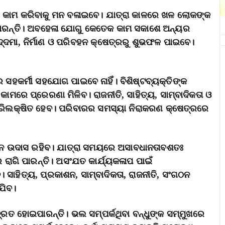
ି କାମ କରିବାକୁ ମନ ବଳାଇବେ। ଯାତ୍ରା କାଳରେ ଖଳ ଲୋକଙ୍କ
ିପାରନ୍ତି। ଅବହେଳା ଯୋଗୁ କେତେକ କାମ ସକାଶେ ଅନ୍ୟର
୍ଦମା, ନିର୍ମାଣ ଓ ପରିବହନ କ୍ଷେତ୍ରରୁ ଶୁଭଫଳ ପାଇବେ।
େ ସହକର୍ମୀ ସହଯୋଗ ପାଇବେ ନାହିଁ। ବିଶିଷ୍ଟବ୍ୟକ୍ତିଙ୍କ
 କାମରେ ପ୍ରେରଣା ମିଳିବ। ରାଜନୀତି, ସାହିତ୍ୟ, ସାମ୍ବାଦିକତା ଓ
ରିଲକ୍ଷିତ ହେବ। ପରିବାରର ସମସ୍ୟା ନିରାକରଣ କ୍ଷେତ୍ରରେ
ମନ ଉଦାସ ରହିବ। ଯାତ୍ରା ସମୟରେ ଅସାବଧାନତାବଶତଃ
ରାଗି ପାରନ୍ତି। ଅସଂଯତ କାର୍ଯ୍ୟକଳାପ ପାଇଁ
 ସାହିତ୍ୟ, ପ୍ରକାଶନ, ସାମ୍ବାଦିକତା, ରାଜନୀତି, ସଂଗଠନ
ଯିବ।
ବ୍ରତ ହୋଇପାରନ୍ତି। ଭଲ ସମ୍ପର୍କଥିବା ବନ୍ଧୁଙ୍କ ସମ୍ମୁଖରେ