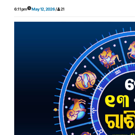
6:11 pm
May 12, 2026
/
21