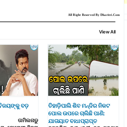
All Right Reserved By Dharitri.Com
View All
ବିଜୟଙ୍କୁ ବଡ଼
ତିହାଡ଼ିପାଲି ଶିବ ମନ୍ଦିର ନିକଟ
ପୋଲ ଉପରେ ଚାଲିଛି ପାଣି:
୮: ତାମିଲନାଡୁ
ଯାତାୟାତ ବାଧାପ୍ରାପ୍ତ