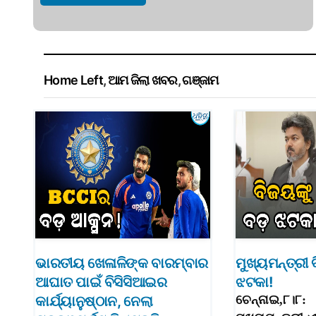
Home Left
,
ଆମ ଜିଲା ଖବର
,
ଗଞ୍ଜାମ
ଭାରତୀୟ ଖେଳାଳିଙ୍କ ବାରମ୍ବାର
ମୁଖ୍ୟମନ୍ତ୍ରୀ 
ଆଘାତ ପାଇଁ ବିସିସିଆଇର
ଝଟକା!
କାର୍ଯ୍ୟାନୁଷ୍ଠାନ, ନେଲା
ଚେନ୍ନାଇ,୮।