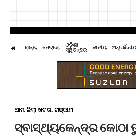
ଓଡ଼ିଶା
ରାଜ୍ୟ
ମେଟ୍ରୋ
ଜାତୀୟ
ଅନ୍ତର୍ଜାତୀ
ସ୍ୱତନ୍ତ୍ର
ଆମ ଜିଲା ଖବର
ଗଞ୍ଜାମ
,
ସ୍ବାସ୍ଥ୍ୟକେନ୍ଦ୍ର କୋଠା ତୁ