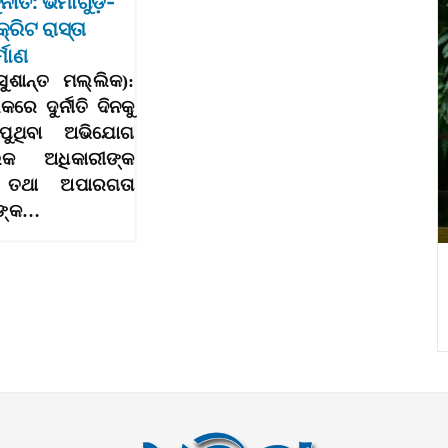
୍ନୀତି: ଭିମାଗୁଡ଼ି-
କ୍ରିଟ ରାସ୍ତା
୍ମାଣ
ସୁଶାନ୍ତ ମଲ୍ଲିକ):
କରେ ଦୁର୍ନୀତି ଦିନକୁ
ପୁଥିବା ଅଭିଯୋଗ
କ ଅଧିକାରୀଙ୍କ
ା ତଥା ଅପାରଗତା
ରଙ୍କ…