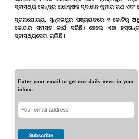
ସ୍ବାସ୍ଥ୍ୟ କେନ୍ଦ୍ର ଅଧୀକ୍ଷକ ସ୍ବାଧୀନ କୁମାର ରଥ ଏବଂ 
ସୂଚନାଯୋଗ୍ୟ, ସୁନ୍ଦରପୁର ପଞ୍ଚାୟତରେ ୧ କୋଟିରୁ ଅଧିକ
କୋଠାର ସମସ୍ତ କାର୍ଯ ସରିଛି। ହେଲେ ଏହା ହସ୍ତାନ
ସ୍ବାସ୍ଥ୍ୟସେବା ଚାଲିଛି l
Enter your email to get our daily news in your
inbox.