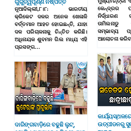
ମୁଖ୍ୟମନ୍ତ୍ରୀ
ଗୁରୁତ୍ୱପୂର୍ଣ୍ଣ ନିଷ୍ପତ୍ତି
କେନ୍ଦ୍ରର ପ୍
ନୂଆଦିଲ୍ଲୀ,୮।୮: ଭାରତୀୟ
ନିର୍ଦ୍ଧାରଣ 
କ୍ରିକେଟ ଦଳର ଅନେକ ଖେଳାଳି
ତାମିଲନାଡ
ବର୍ତ୍ତମାନ ଆହତ ହୋଇଛନ୍ତି, ଯାହା
ସମ୍ଭାବ୍ୟ ପ
ଦଳ ପରିଚାଳନାକୁ ଚିନ୍ତିତ କରିଛି।
ଆଲୋଚନା କରି
ଅଧିନାୟକ ଶୁବମନ ଗିଲ ମଧ୍ୟ ଏହି
ପ୍ରସଙ୍ଗ…
କାର୍ଯ୍ୟସ୍ଥଳର
ଉତ୍ପୀଡନରୁ ସୁ
ଦାରିଙ୍ଗବାଡ଼ିରେ ବଢୁଛି ଲୁଟ୍‌,