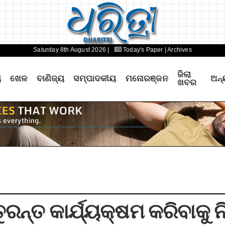
Saturday 8th August 2026 |
Today's Paper
| Archives
ଜିଲା
ୟ
ଖେଳ
ବାଣିଜ୍ୟ
ସମ୍ପାଦକୀୟ
ମନୋରଞ୍ଜନ
ଅନ୍
ଖବର
ରନ୍ତ କାର୍ଯ୍ୟକ୍ଷମ କରିବାକୁ ନି