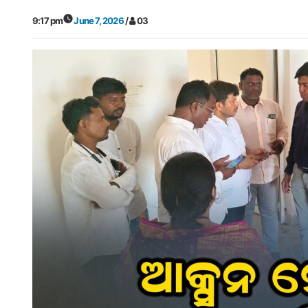
9:17 pm
June 7, 2026
/
03