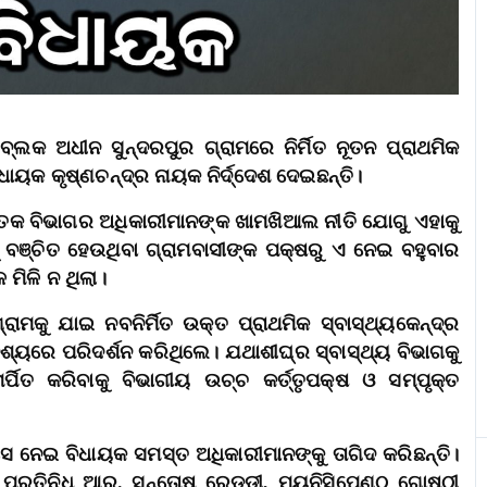
ବ୍ଲକ ଅଧୀନ ସୁନ୍ଦରପୁର ଗ୍ରାମରେ ନିର୍ମିତ ନୂତନ ପ୍ରାଥମିକ
ିଧାୟକ କୃଷ୍ଣଚନ୍ଦ୍ର ନାୟକ ନିର୍ଦ୍ଦେଶ ଦେଇଛନ୍ତି।
େତେକ ବିଭାଗର ଅଧିକାରୀମାନଙ୍କ ଖାମଖିଆଲ ନୀତି ଯୋଗୁ ଏହାକୁ
ରୁ ବଞ୍ଚିତ ହେଉଥିବା ଗ୍ରାମବାସୀଙ୍କ ପକ୍ଷରୁ ଏ ନେଇ ବହୁବାର
ମିଳି ନ ଥିଲା।
ାମକୁ ଯାଇ ନବନିର୍ମିତ ଉକ୍ତ ପ୍ରାଥମିକ ସ୍ବାସ୍ଥ୍ୟକେନ୍ଦ୍ର
େଶ୍ୟରେ ପରିଦର୍ଶନ କରିଥିଲେ। ଯଥାଶୀଘ୍ର ସ୍ବାସ୍ଥ୍ୟ ବିଭାଗକୁ
ିତ କରିବାକୁ ବିଭାଗୀୟ ଉଚ୍ଚ କର୍ତ୍ତୃପକ୍ଷ ଓ ସମ୍ପୃକ୍ତ
ନେଇ ବିଧାୟକ ସମସ୍ତ ଅଧିକାରୀମାନଙ୍କୁ ତାଗିଦ କରିଛନ୍ତି।
୍ରତିନିଧି ଆର. ସନ୍ତୋଷ ରେଡ୍ଡୀ, ମ୍ୟୁନିସିପେଣ୍ଠ ଗୋଷ୍ଠୀ