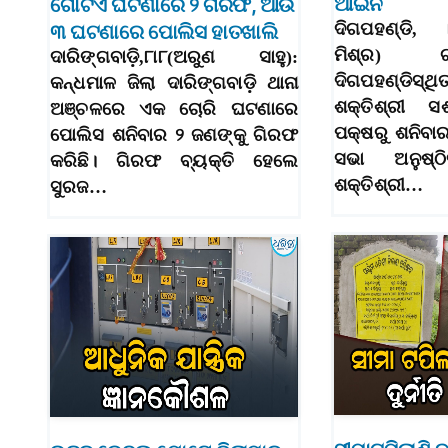
ଆଇନ
ଗୋଟିଏ ଘଟଣାରେ ୨ ଗିରଫ, ଆଉ
ଦିଗପହଣ୍ଡି,
୩ ଘଟଣାରେ ପୋଲିସ ହାତଖାଲି
ମିଶ୍ର) ଗ
ଦାରିଙ୍ଗବାଡ଼ି,୮ା୮(ଅରୁଣ ସାହୁ):
ଦିଗପହଣ୍ଡିସ୍ଥ
କନ୍ଧମାଳ ଜିଲା ଦାରିଙ୍ଗବାଡ଼ି ଥାନା
ଶକ୍ତିଶ୍ରୀ ସ
ଅଞ୍ଚଳରେ ଏକ ଚୋରି ଘଟଣାରେ
ପକ୍ଷରୁ ଶନିବ
ପୋଲିସ ଶନିବାର ୨ ଜଣଙ୍କୁ ଗିରଫ
ସଭା ଅନୁଷ୍ଠ
କରିଛି। ଗିରଫ ବ୍ୟକ୍ତି ହେଲେ
ଶକ୍ତିଶ୍ରୀ…
ସୁରଜ…