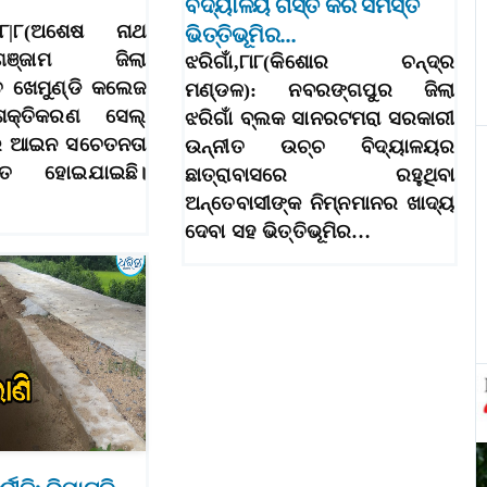
ବିଦ୍ୟାଳୟ ଗସ୍ତ କରି ସମସ୍ତ
 ୮|୮(ଅଶେଷ ନାଥ
ଭିତ୍ତିଭୂମିର…
ଞ୍ଜାମ ଜିଲା
ଝରିଗାଁ,୮ା୮(କିଶୋର ଚନ୍ଦ୍ର
ିତ ଖେମୁଣ୍ଡି କଲେଜ
ମଣ୍ଡଳ): ନବରଙ୍ଗପୁର ଜିଲା
ଶକ୍ତିକରଣ ସେଲ୍
ଝରିଗାଁ ବ୍ଲକ ସାନରଟମରା ସରକାରୀ
ାର ଆଇନ ସଚେତନତା
ଉନ୍ନୀତ ଉଚ୍ଚ ବିଦ୍ୟାଳୟର
ିତ ହୋଇଯାଇଛି।
ଛାତ୍ରାବାସରେ ରହୁଥିବା
ଅନ୍ତେବାସୀଙ୍କ ନିମ୍ନମାନର ଖାଦ୍ୟ
ଦେବା ସହ ଭିତ୍ତିଭୂମିର…