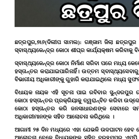
ଛତ୍ରପୁର,୭ା୬(ଦିଲୀପ ସାମଲ): ଗଞ୍ଜାମ ଜିଲା ଛତ୍ରପୁର 
ସ୍ବାସ୍ଥ୍ୟକେନ୍ଦ୍ର କୋଠା ଶୀଘ୍ର କାର୍ଯ୍ୟକ୍ଷମ କରିବାକୁ ବ
ସ୍ବାସ୍ଥ୍ୟକେନ୍ଦ୍ର କୋଠା ନିର୍ମାଣ ସରିବା ପରେ ମଧ୍ୟ କ
ହସ୍ତାନ୍ତର କରାଯାଇପାରିନାହିଁ। ଉତ୍ତମ ସ୍ବାସ୍ଥ୍ୟସେବା
ବିଭାଗୀୟ ଅଧିକାରୀଙ୍କୁ ଗୁହାରି କରାଯାଇଥିଲେ ମଧ୍ୟ ସୁଫଳ 
ବିଧାୟକ ନାୟକ ଏହି ସୂଚନା ପାଇ ରବିବାର ସୁନ୍ଦରପୁର ଗ୍ର
କୋଠା ହସ୍ତାନ୍ତର ପ୍ରକ୍ରିୟାକୁ ତ୍ୱରାନ୍ବିତ କରିବା ଉଦ୍ଦ
କୋଠା ହସ୍ତାନ୍ତର କରି ଜନସାଧାରଣଙ୍କ ସେବାରେ ସମର୍ପ
ଅଧିକାରୀମାନଙ୍କ ସହିତ ଆଲୋଚନା କରିଥିଲେ ।
ଆଗାମୀ ୨୫ ଦିନ ମଧ୍ୟରେ ଏହା ଯେଭଳି ଉଦଘାଟନ ହେବ ସେ 
ଆଲୋଚନା ବେଳେ ବିଧାୟକଙ୍କ ସହିତ ବ୍ରହ୍ମପୁର ଏମ୍‌ପି ପ