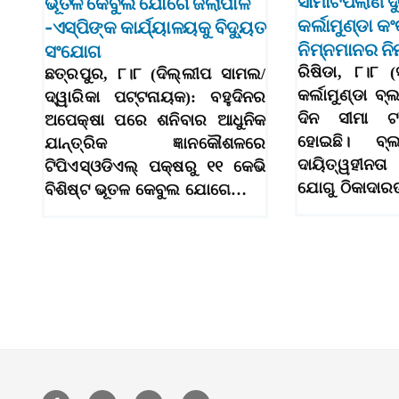
ସୀମାଟପିଲାଣି ଦୁର
ଭୂତଳ କେବୁଲ ଯୋଗେ ଜିଲାପାଳ
କର୍ଲାମୁଣ୍ଡା କଂ
-ଏସ୍‌ପିଙ୍କ କାର୍ଯ୍ୟାଳୟକୁ ବିଦ୍ୟୁତ
ନିମ୍ନମାନର ନିର
ସଂଯୋଗ
ରିଷିଡା, ୮।୮ (
ଛତ୍ରପୁର, ୮।୮ (ଦିଲ୍ଲୀପ ସାମଲ/
କର୍ଲାମୁଣ୍ଡା ବ୍ଲ
ଦ୍ୱାରିକା ପଟ୍ଟନାୟକ): ବହୁଦିନର
ଦିନ ସୀମା ଟ
ଅପେକ୍ଷା ପରେ ଶନିବାର ଆଧୁନିକ
ହୋଇଛି। ବ୍ଲ
ଯାନ୍ତ୍ରିକ ଜ୍ଞାନକୌଶଳରେ
ଦାୟିତ୍ୱହୀନତ
ଟିପିଏସ୍‌ଓଡିଏଲ୍‌ ପକ୍ଷରୁ ୧୧ କେଭି
ଯୋଗୁ ଠିକାଦା
ବିଶିଷ୍ଟ ଭୂତଳ କେବୁଲ ଯୋଗେ…