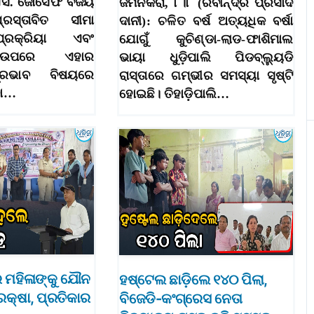
 ଏସ. ଜୋସେଫ ବିଜୟ
ଜମନକିରା, ୮।୮ (ରବୀନ୍ଦ୍ର ପ୍ରସାଦ
ରସ୍ତାବିତ ସୀମା
ଦାନୀ): ଚଳିତ ବର୍ଷ ଅତ୍ୟଧିକ ବର୍ଷା
ପ୍ରକ୍ରିୟା ଏବଂ
ଯୋଗୁଁ କୁଚିଣ୍ଡା-ଲାଡ-ଫାଶିମାଲ
ୁ ଉପରେ ଏହାର
ଭାୟା ଧୁଡ଼ିପାଲି ପିଡବ୍ଲ୍ୟୁଡି
୍ରଭାବ ବିଷୟରେ
ରାସ୍ତାରେ ଗମ୍ଭୀର ସମସ୍ୟା ସୃଷ୍ଟି
ବା…
ହୋଇଛି। ତିହାଡ଼ିପାଲି…
େ ମହିଳାଙ୍କୁ ଯୌନ
ହଷ୍ଟେଲ ଛାଡ଼ିଲେ ୧୪୦ ପିଲା,
ରକ୍ଷା, ପ୍ରତିକାର
ବିଜେଡି-କଂଗ୍ରେସ ନେତା