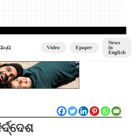
News
ୟାନ୍ୟ
Video
Epaper
in
English
ର୍ଦ୍ଦେଶ