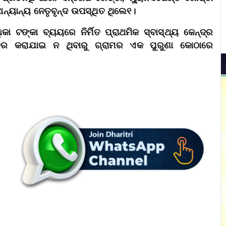
ଅନ୍ୟାନ୍ୟ ନେତୃବୃନ୍ଦ ଉପସ୍ଥିତ ଥିଲେ୧।
ା ଟଙ୍କା ବ୍ୟୟରେ ନିର୍ମିତ ପ୍ରାଥମିକ ସ୍ବାସ୍ଥ୍ୟ କେନ୍ଦ୍ର
୍ତର କରାଯାଇ ନ ଥିବାରୁ ଗ୍ରାମର ଏକ ପୁରୁଣା କୋଠାରେ