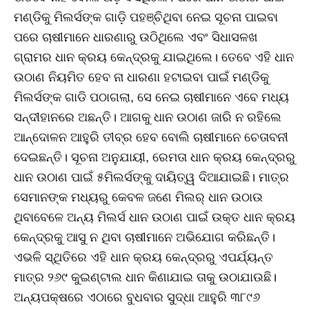
ମଣ୍ଡିକୁ ମିଲର୍ସଙ୍କ ଗାଡ଼ି ପହଞ୍ଚିଥିବା ନେଇ ସୂଚନା ପାଇବା
ପରେ ଚାଷୀମାନେ ଧାରଣାରୁ ଉଠିଥିଲେ ଏବଂ ସିଧାସଳଖ
ଗ୍ରାମର ଧାନ କ୍ରୟ କେନ୍ଦ୍ରକୁ ଯାଇଥିଲେ। ତେବେ ଏହି ଧାନ
ଉଠାଣ ନିୟମିତ ହେବ ନା ଧାରଣା ହଟାଇବା ପାଇଁ ମଣ୍ଡିକୁ
ମିଲର୍ସଙ୍କ ଗାଡି ପଠାଗଲା, ସେ ନେଇ ଚାଷୀମାନେ ଏବେ ମଧ୍ୟ
ସନ୍ଦୀହାନରେ ଅଛନ୍ତି। ଆଗକୁ ଧାନ ଉଠାଣ ଜାରି ନ ରହିଲେ
ଆନ୍ଦୋଳନ ଆହୁରି ତୀବ୍ର ହେବ ବୋଲି ଚାଷୀମାନେ ଚେତାବନୀ
ଦେଇଛନ୍ତି। ସୂଚନା ଅନୁଯାୟୀ, ରେମତା ଧାନ କ୍ରୟ କେନ୍ଦ୍ରରୁ
ଧାନ ଉଠାଣ ପାଇଁ ୫ମିଲର୍ସଙ୍କୁ ଦାୟିତ୍ୱ ଦିଆଯାଇଛି। ମାତ୍ର
ସେମାନଙ୍କ ମଧ୍ୟରୁ କେବଳ ଜଣେ ମିଲର୍‌ ଧାନ ଉଠାଉ
ଥିବାବେଳେ ଅନ୍ୟ ମିଲର୍ସ ଧାନ ଉଠାଣ ପାଇଁ ଉକ୍ତ ଧାନ କ୍ରୟ
କେନ୍ଦ୍ରକୁ ଆସୁ ନ ଥିବା ଚାଷୀମାନେ ଅଭିଯୋଗ କରିଛନ୍ତି।
ଏଭଳି ସ୍ଥିତିରେ ଏହି ଧାନ କ୍ରୟ କେନ୍ଦ୍ରରୁ ଏପର୍ଯ୍ୟନ୍ତ
ମାତ୍ର ୨୬୯ କୁଇଣ୍ଟାଲ ଧାନ କିଣାଯାଇ ତାକୁ ଉଠାଯାଉଛି।
ଅନ୍ୟପକ୍ଷରେ ଏଠାରେ ବୁଧବାର ସୁଦ୍ଧା ଆହୁରି ୩୮୯୬