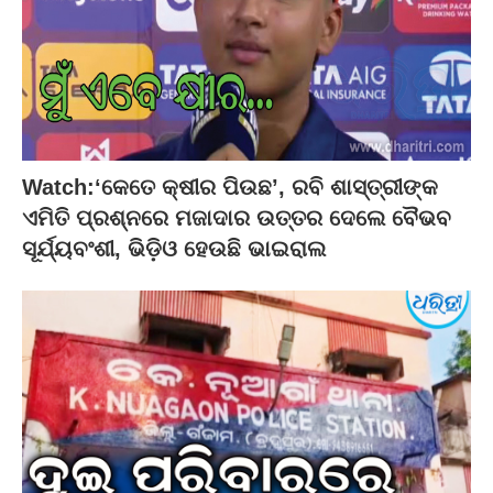
Watch:‘କେତେ କ୍ଷୀର ପିଉଛ’, ରବି ଶାସ୍ତ୍ରୀଙ୍କ
ଏମିତି ପ୍ରଶ୍ନରେ ମଜାଦାର ଉତ୍ତର ଦେଲେ ବୈଭବ
ସୂର୍ଯ୍ୟବଂଶୀ, ଭିଡ଼ିଓ ହେଉଛି ଭାଇରାଲ