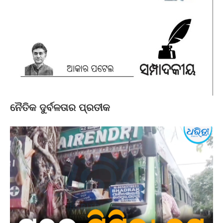
ନୈତିକ ଦୁର୍ବଳତାର ପ୍ରତୀକ