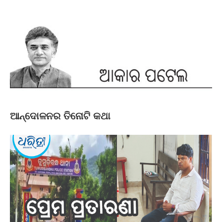
ଆନ୍ଦୋଳନର ତିନୋଟି କଥା