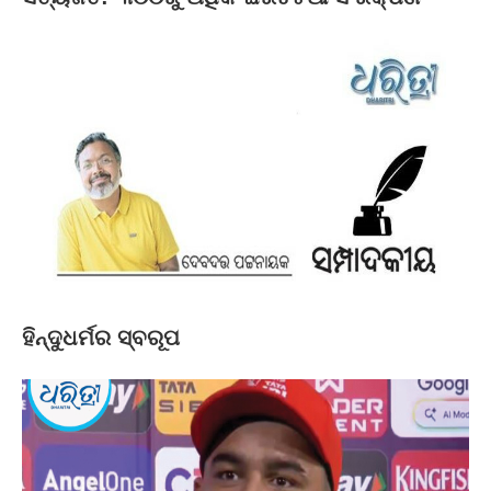
ହିନ୍ଦୁଧର୍ମର ସ୍ବରୂପ