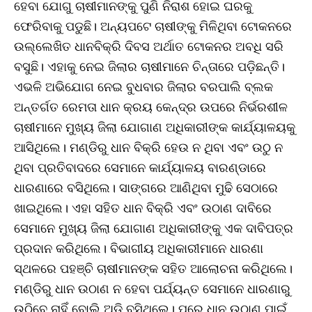
ହେବା ଯୋଗୁ ଚାଷୀମାନଙ୍କୁ ପୁଣି ନିରାଶ ହୋଇ ଘରକୁ
ଫେରିବାକୁ ପଡୁଛି। ଅନ୍ୟପଟେ ଚାଷୀଙ୍କୁ ମିଳିଥିବା ଟୋକନରେ
ଉଲ୍ଲେଖିତ ଧାନବିକ୍ରି ଦିବସ ଅର୍ଥାତ ଟୋକନର ଅବଧି ସରି
ବସୁଛି। ଏହାକୁ ନେଇ ଜିଲାର ଚାଷୀମାନେ ଚିନ୍ତାରେ ପଡ଼ିଛନ୍ତି।
ଏଭଳି ଅଭିଯୋଗ ନେଇ ବୁଧବାର ଜିଲାର ବରପାଲି ବ୍ଲକ
ଅନ୍ତର୍ଗତ ରେମତା ଧାନ କ୍ରୟ କେନ୍ଦ୍ର ଉପରେ ନିର୍ଭରଶୀଳ
ଚାଷୀମାନେ ମୁଖ୍ୟ ଜିଲା ଯୋଗାଣ ଅଧିକାରୀଙ୍କ କାର୍ଯ୍ୟାଳୟକୁ
ଆସିଥିଲେ। ମଣ୍ଡିରୁ ଧାନ ବିକ୍ରି ହେଉ ନ ଥିବା ଏବଂ ଉଠୁ ନ
ଥିବା ପ୍ରତିବାଦରେ ସେମାନେ କାର୍ଯ୍ୟାଳୟ ବାରଣ୍ଡାରେ
ଧାରଣାରେ ବସିଥିଲେ। ସାଙ୍ଗରେ ଆଣିଥିବା ମୁଢି ସେଠାରେ
ଖାଇଥିଲେ। ଏହା ସହିତ ଧାନ ବିକ୍ରି ଏବଂ ଉଠାଣ ଦାବିରେ
ସେମାନେ ମୁଖ୍ୟ ଜିଲା ଯୋଗାଣ ଅଧିକାରୀଙ୍କୁ ଏକ ଦାବିପତ୍ର
ପ୍ରଦାନ କରିଥିଲେ। ବିଭାଗୀୟ ଅଧିକାରୀମାନେ ଧାରଣା
ସ୍ଥଳରେ ପହଞ୍ଚି ଚାଷୀମାନଙ୍କ ସହିତ ଆଲୋଚନା କରିଥିଲେ।
ମଣ୍ଡିରୁ ଧାନ ଉଠାଣ ନ ହେବା ପର୍ଯ୍ୟନ୍ତ ସେମାନେ ଧାରଣାରୁ
ଉଠିବେ ନାହିଁ ବୋଲି ଅଡ଼ି ବସିଥିଲେ। ପରେ ଧାନ ଉଠାଣ ପାଇଁ