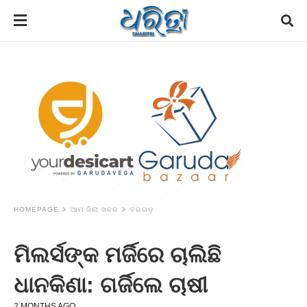
HOMEPAGE
ଆମ ଜିଲା ଖବର
ବରଗଡ଼
ମିଲର୍ସଙ୍କ ମର୍ଜିରେ ଚାଲିଛି
ଧାନକିଣା: ଗର୍ଜିଲେ ଚାଷୀ
2 MONTHS AGO