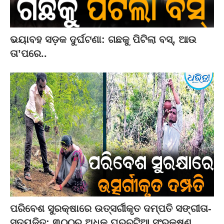
ଭୟାବହ ସଡ଼କ ଦୁର୍ଘଟଣା: ଗଛକୁ ପିଟିଲା ବସ୍‌, ଆଉ
ତା’ପରେ..
ପରିବେଶ ସୁରକ୍ଷାରେ ଉତ୍ସର୍ଗୀକୃତ ଦମ୍ପତି ସଙ୍ଗୀତା-
ସତ୍ୟଜିତ: ୩୦୦ରୁ ଅଧିକ ଘରଚଟିଆ ସଂରକ୍ଷଣ