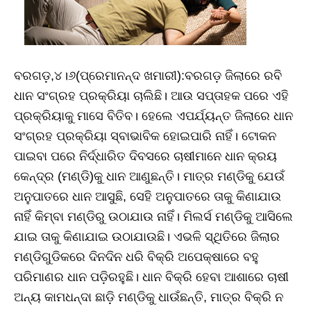
ବରଗଡ଼,୪।୬(ପ୍ରେମାନନ୍ଦ ଖମାରୀ):ବରଗଡ଼ ଜିଲାରେ ରବି
ଧାନ ସଂଗ୍ରହ ପ୍ରକ୍ରିୟା ଚାଲିଛି। ଆଉ ସପ୍ତାହକ ପରେ ଏହି
ପ୍ରକ୍ରିୟାକୁ ମାସେ ବିତିବ। ହେଲେ ଏପର୍ଯ୍ୟନ୍ତ ଜିଲାରେ ଧାନ
ସଂଗ୍ରହ ପ୍ରକ୍ରିୟା ସ୍ବାଭାବିକ ହୋଇପାରି ନାହିଁ। ଟୋକନ
ପାଇବା ପରେ ନିର୍ଦ୍ଧାରିତ ଦିବସରେ ଚାଷୀମାନେ ଧାନ କ୍ରୟ
କେନ୍ଦ୍ର (ମଣ୍ଡି)କୁ ଧାନ ଆଣୁଛନ୍ତି। ମାତ୍ର ମଣ୍ଡିକୁ ଯେଉଁ
ଅନୁପାତରେ ଧାନ ଆସୁଛି, ସେହି ଅନୁପାତରେ ତାକୁ କିଣାଯାଉ
ନାହିଁ କିମ୍ବା ମଣ୍ଡିରୁ ଉଠାଯାଉ ନାହିଁ। ମିଲର୍ସ ମଣ୍ଡିକୁ ଆସିଲେ
ଯାଇ ତାକୁ କିଣାଯାଇ ଉଠାଯାଉଛି। ଏଭଳି ସ୍ଥିତିରେ ଜିଲାର
ମଣ୍ଡିଗୁଡିକରେ ଦିନଦିନ ଧରି ବିକ୍ରି ଅପେକ୍ଷାରେ ବହୁ
ପରିମାଣର ଧାନ ପଡ଼ିରହୁଛି। ଧାନ ବିକ୍ରି ହେବା ଆଶାରେ ଚାଷୀ
ଅନ୍ୟ କାମଧନ୍ଦା ଛାଡ଼ି ମଣ୍ଡିକୁ ଧାଉଁଛନ୍ତି, ମାତ୍ର ବିକ୍ରି ନ