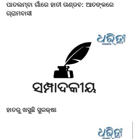
ପାତଲମ୍ବା ଗାଁରେ ହାତୀ ତାଣ୍ଡବ: ଆତଙ୍କରେ
ଗ୍ରାମବାସୀ
ହାତରୁ ଖସୁଛି ସୁରକ୍ଷା