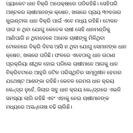
ପ୍ୟାକେଟ ଧାନ ବିକ୍ରି ଅପେକ୍ଷାରେ ପଡିରହିଛି। ସେହିପରି
ଅଞ୍ଚଳର ଚାଷୀମାନଙ୍କ କ୍ଷେତ, ଖଳାରେ ପ୍ରାୟ ୩୨ହଜାର
କୁଇଣ୍ଟାଲ ଧାନ ବିକ୍ରି ପାଇଁ ଏବେ ମଧ୍ୟ ରହିଛି। ଟୋକନ
ପାଇ ନ ଥିବା ଯୋଗୁ କେତେକ ଚାଷୀ ସେହି ଧାନମଣ୍ଡିକୁ
ଆଣିପାରି ନ ଥିବାବେଳେ ଅନେକ ଚାଷୀଙ୍କୁ ମିଳିଥିବା
ଟୋକନରେ ବିକ୍ରି ଦିବସ ଆସି ନ ଥିବା ଯୋଗୁ ସେମାନଙ୍କ ଧାନ
କ୍ଷେତ, ଖଳାରେ ପଡିଛି। ଫଳରେ ଏବେଠାରୁ ଧାନ ଉଠାଣ
ପ୍ରକ୍ରିୟା ଶୀଥିଳ ହୋଇ ପଡିଲେ ଚାଷୀମାନେ ଆଗକୁ ଧାନ
ବିକ୍ରିବଟାରେ ଆହୁରି ଜଟିଳ ପରିସ୍ଥିତିର ସମ୍ମୁଖୀନ ହେବାର
ଯଥେଷ୍ଟ ଆଶଙ୍କା ରହିଛି। କେବଳ ରେମତା ଧାନ କ୍ରୟ
କେନ୍ଦ୍ର ନୁହେଁ, ଜିଲାର ସବୁ ଧାନ କ୍ରୟ କେନ୍ଦ୍ରରେ ଏଭଳି
ସମସ୍ୟା ଲାଗି ରହିଛି ଏବଂ ଏହାକୁ ନେଇ ଚାଷୀମାନଙ୍କ
ମଧ୍ୟରେ ଅସନ୍ତୋଷ ବଢି ଚାଲିଛି।