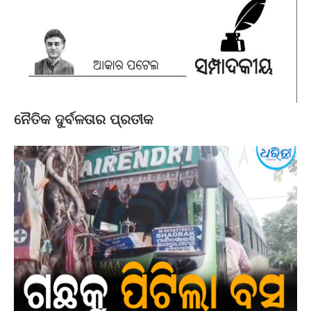
ନୈତିକ ଦୁର୍ବଳତାର ପ୍ରତୀକ