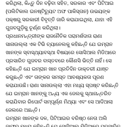
କରିଥିଲା, କିନ୍ତୁ ଦିନ ବଢ଼ିବା ସହିତ, ସରକାର ଏବଂ ପିଟିଆଇ
(ପଲିଟିକାଲ ଇନଷ୍ଟିଚ୍ୟୁଟ ଅଫ ପାକିସ୍ତାନ) ଉଭୟଙ୍କ
ପକ୍ଷରୁ ସରକାରୀ ବିବୃତ୍ତି ଜାରି କରାଯାଇଥିଲା, ଯାହା ଏହି
ଗୁଜବଗୁଡ଼ିକୁ ଚୂର୍ଣ୍ଣ କରିଥିଲା।
ପ୍ରଧାନମନ୍ତ୍ରୀଙ୍କ ରାଜନୈତିକ ପରାମର୍ଶଦାତା ରାଣା
ସାନାଉଲ୍ଲା ଏକ ଟିଭି ଚ୍ୟାନେଲକୁ କହିଛନ୍ତି ଯେ ଇମ୍ରାନ
ଖାନଙ୍କ ସ୍ବାସ୍ଥ୍ୟାବସ୍ଥା ବିଷୟରେ ସୋସିଆଲ ମିଡିଆରେ
ପ୍ରସାରିତ ଗୁଜବର ବାସ୍ତବରେ କୌଣସି ଭିତ୍ତି ନାହିଁ। ସେ
କହିଛନ୍ତି ଯେ ଇମ୍ରାନ ଖାନ ପ୍ରତିଦିନ ଡାକ୍ତରୀ ଯାଞ୍ଚ
କରୁଛନ୍ତି ଏବଂ ତାଙ୍କର ସମସ୍ତ ଆବଶ୍ୟକତା ପୂରଣ
କରାଯାଉଛି। ରାଣା ସାନାଉଲ୍ଲା ଏହା ମଧ୍ୟ ସ୍ପଷ୍ଟ କରିଛନ୍ତି
ଯେ ଇମ୍ରାନ ଖାନଙ୍କୁ ଅନ୍ୟ ଏକ ଜେଲକୁ ସ୍ଥାନାନ୍ତରିତ
କରାଯିବାର ରିପୋର୍ଟ ସମ୍ପୂର୍ଣ୍ଣ ମିଥ୍ୟା ଏବଂ ସେ ଆଦିଆଲା
ଜେଲରେ ଅଛନ୍ତି।
ଇମ୍ରାନ ଖାନଙ୍କ ଦଳ, ପିଟିଆଇର ବରିଷ୍ଠ ନେତା ଅଲି
ଜାଫର ମଧ୍ୟ କହିଛନ୍ତି ଯେ ସୋସିଆଲ ମିଡିଆରେ ପ୍ରସାରିତ