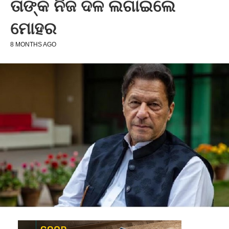
ତାଙ୍କ ନିଜ ଦଳ ଲଗାଇଲେ
ମୋହର
8 MONTHS AGO