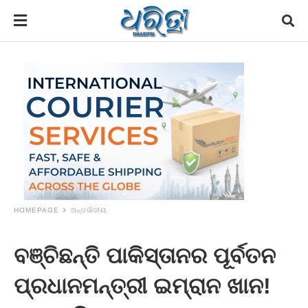
HOMEPAGE
ଅନ୍ତର୍ଜାତୀୟ
ବଞ୍ଚିଛନ୍ତି ପାକିସ୍ତାନର ପୂର୍ବତନ
ପ୍ରଧାନମନ୍ତ୍ରୀ ଇମ୍ରାନ ଖାନ!