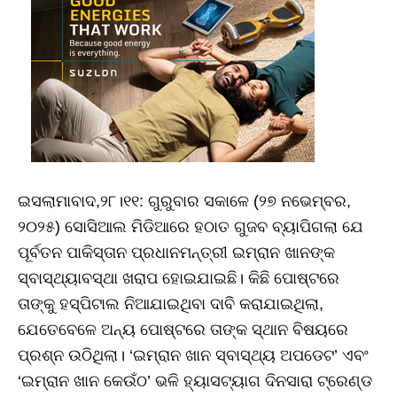
ଇସଲାମାବାଦ,୨୮।୧୧: ଗୁରୁବାର ସକାଳେ (୨୭ ନଭେମ୍ବର,
୨୦୨୫) ସୋସିଆଲ ମିଡିଆରେ ହଠାତ ଗୁଜବ ବ୍ୟାପିଗଲା ଯେ
ପୂର୍ବତନ ପାକିସ୍ତାନ ପ୍ରଧାନମନ୍ତ୍ରୀ ଇମ୍ରାନ ଖାନଙ୍କ
ସ୍ବାସ୍ଥ୍ୟାବସ୍ଥା ଖରାପ ହୋଇଯାଇଛି। କିଛି ପୋଷ୍ଟରେ
ତାଙ୍କୁ ହସ୍ପିଟାଲ ନିଆଯାଇଥିବା ଦାବି କରାଯାଇଥିଲା,
ଯେତେବେଳେ ଅନ୍ୟ ପୋଷ୍ଟରେ ତାଙ୍କ ସ୍ଥାନ ବିଷୟରେ
ପ୍ରଶ୍ନ ଉଠିଥିଲା। ‘ଇମ୍ରାନ ଖାନ ସ୍ବାସ୍ଥ୍ୟ ଅପଡେଟ’ ଏବଂ
‘ଇମ୍ରାନ ଖାନ କେଉଁଠ’ ଭଳି ହ୍ୟାସଟ୍ୟାଗ ଦିନସାରା ଟ୍ରେଣ୍ଡ