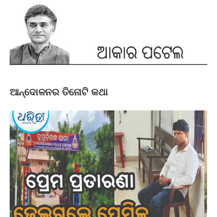
ଆନ୍ଦୋଳନର ତିନୋଟି କଥା