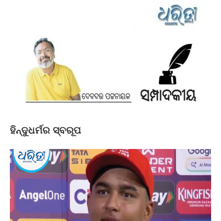
ହିନ୍ଦୁଧର୍ମର ସ୍ବରୂପ