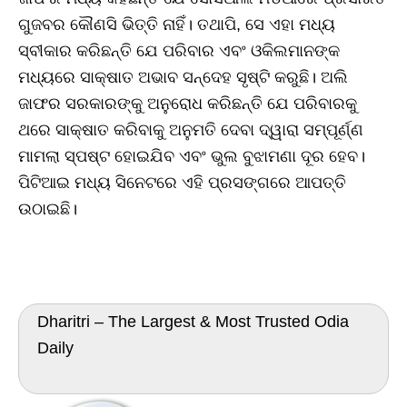
ଗୁଜବର କୌଣସି ଭିତ୍ତି ନାହିଁ। ତଥାପି, ସେ ଏହା ମଧ୍ୟ
ସ୍ବୀକାର କରିଛନ୍ତି ଯେ ପରିବାର ଏବଂ ଓକିଲମାନଙ୍କ
ମଧ୍ୟରେ ସାକ୍ଷାତ ଅଭାବ ସନ୍ଦେହ ସୃଷ୍ଟି କରୁଛି। ଅଲି
ଜାଫର ସରକାରଙ୍କୁ ଅନୁରୋଧ କରିଛନ୍ତି ଯେ ପରିବାରକୁ
ଥରେ ସାକ୍ଷାତ କରିବାକୁ ଅନୁମତି ଦେବା ଦ୍ୱାରା ସମ୍ପୂର୍ଣ୍ଣ
ମାମଲା ସ୍ପଷ୍ଟ ହୋଇଯିବ ଏବଂ ଭୁଲ ବୁଝାମଣା ଦୂର ହେବ।
ପିଟିଆଇ ମଧ୍ୟ ସିନେଟରେ ଏହି ପ୍ରସଙ୍ଗରେ ଆପତ୍ତି
ଉଠାଇଛି।
Dharitri – The Largest & Most Trusted Odia
Daily