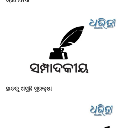
ହାତରୁ ଖସୁଛି ସୁରକ୍ଷା