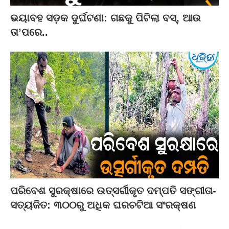
ଭୟାବହ ସଡ଼କ ଦୁର୍ଘଟଣା: ଗଛକୁ ପିଟିଲା ବସ୍‌, ଆଉ
ତା’ପରେ..
ପରିବେଶ ସୁରକ୍ଷାରେ ଉତ୍ସର୍ଗୀକୃତ ଦମ୍ପତି ସଙ୍ଗୀତା-
ସତ୍ୟଜିତ: ୩୦୦ରୁ ଅଧିକ ଘରଚଟିଆ ସଂରକ୍ଷଣ