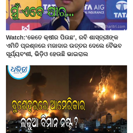
Watch:‘କେତେ କ୍ଷୀର ପିଉଛ’, ରବି ଶାସ୍ତ୍ରୀଙ୍କ
ଏମିତି ପ୍ରଶ୍ନରେ ମଜାଦାର ଉତ୍ତର ଦେଲେ ବୈଭବ
ସୂର୍ଯ୍ୟବଂଶୀ, ଭିଡ଼ିଓ ହେଉଛି ଭାଇରାଲ