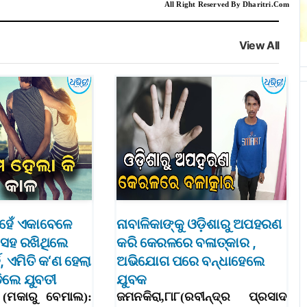
All Right Reserved By Dharitri.Com
View All
ହେଁ ଏକାବେଳେ
ନାବାଳିକାଙ୍କୁ ଓଡ଼ିଶାରୁ ଅପହରଣ
 ସହ ରଖିଥିଲେ
କରି କେରଳରେ ବଳାତ୍କାର ,
, ଏମିତି କ‘ଣ ହେଲା
ଅଭିଯୋଗ ପରେ ବନ୍ଧାହେଲେ
ଡ଼ିଲେ ଯୁବତୀ
ଯୁବକ
 (ମକାରୁ ବେମାଲ):
ଜମନକିରା,୮ା୮(ରବୀନ୍ଦ୍ର ପ୍ରସାଦ