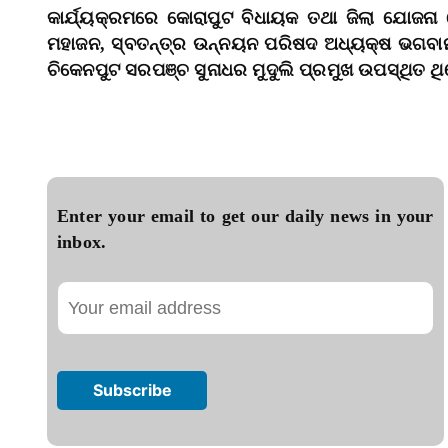
କାର୍ଯ୍ୟକ୍ରମରେ କୋରାପୁଟ ବିଧାୟକ ତଥା ଜିଲା ଯୋଜନା
ମହାଜନ, ସ୍ବତନ୍ତ୍ର ଉନ୍ନୟନ ପରିଷଦ ଅଧ୍ୟକ୍ଷ ଭଗବାନ 
ଚିକେନପୁଟ ସରପଞ୍ଚ ସୁନାଧର ମୁଦୁଲି ପ୍ରମୁଖ ଉପସ୍ଥିତ ଥ
Enter your email to get our daily news in your
inbox.