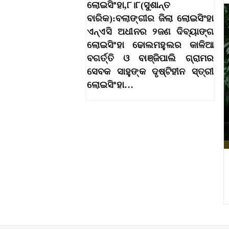
ଲୋଇସିଂହା,୮।୮(ସୁଶାନ୍ତ
ବାରିକ):ବଲାଙ୍ଗୀର ଜିଲା ଲୋଇସିଂହା
ଏନ୍‌ଏସି ଅଧୀନର ୨ଜଣ ଦିବ୍ୟାଙ୍ଗ
ଲୋଇସିଂହା ଢୋଲମହୁଲର କାଳିଆ
ବଗର୍ତ୍ତି ଓ ବାଞ୍ଜିପାଲି ଗ୍ରାମର
ସେବକ ସାହୁଙ୍କ ଦୃଷ୍ଟିହୀନ ସ୍ତ୍ରୀ
ଲୋଇସିଂହା…