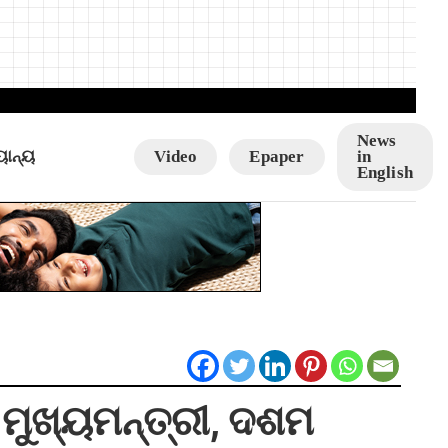
News
ୟାନ୍ୟ
Video
Epaper
in
English
 ମୁଖ୍ୟମନ୍ତ୍ରୀ, ଦଶମ