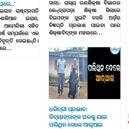
ଦାସ): ରାଜ୍ୟ ଗଣଶିକ୍ଷା ବିଭାଗର
୍ୟରେ…’
କେନ୍ଦ୍ରାପଡ଼ା ଶିକ୍ଷା ଜିଲାରେ
ଇରାନ ରାଷ୍ଟ୍ରପତି
ବିଇଓଙ୍କ ଦୁଇଟି ବଦଳି ଅର୍ଡ଼ର
େଶକିଆନ ଇରାନ,
ବିଜ୍ଞପ୍ତି ପ୍ରକାଶ ପାଇବା ପରେ
 ଆମେରିକା ସହିତ
ଶିକ୍ଷାବିତ୍‌ଙ୍କ ମହଲରେ…
ଘର୍ଷ ସମ୍ପର୍କରେ ଏକ
ବିବୃତ୍ତି ଦେଇଛନ୍ତି।
ାବରେ…
ଧରିତ୍ରୀ ପ୍ରଭାବ:
ଦିବ୍ୟାଙ୍ଗଙ୍କ ଘରକୁ ଯାଇ
ପଲିଥିନ ଦେଲେ ଆର୍‌ଆଇ