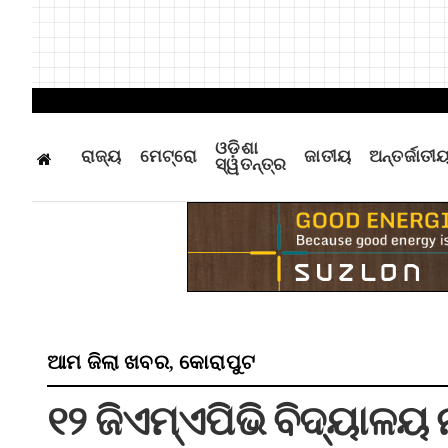
ଓଡ଼ିଶା
ରାଜ୍ୟ
ମେଟ୍ରୋ
ଜାତୀୟ
ଅନ୍ତର୍ଜାତୀ
ସ୍ୱତନ୍ତ୍ର
ଆମ ଜିଲା ଖବର
କୋରାପୁଟ
,
୧୨ ଜିଏମ୍‌ଏପିଭି ବିଦ୍ୟାଳ