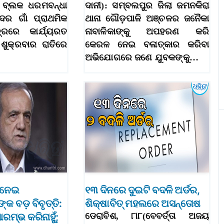
 ବ୍ଲକ ଧରମବନ୍ଧା
ଦାନୀ): ସମ୍ବଲପୁର ଜିଲା ଜମନକିରା
ଦର ଗାଁ ପ୍ରାଥମିକ
ଥାନା ଗୌଡ଼ପାଳି ଅଞ୍ଚଳର ଜନୈକା
୍ଦ୍ରରେ କାର୍ଯ୍ୟରତ
ନାବାଳିକାଙ୍କୁ ଅପହରଣ କରି
ଶୁକ୍ରବାର ରାତିରେ
କେରଳ ନେଇ ବଳାତ୍କାର କରିବା
ଅଭିଯୋଗରେ ଜଣେ ଯୁବକଙ୍କୁ…
ୁ ନେଇ
୧୩ ଦିନରେ ଦୁଇଟି ବଦଳି ଅର୍ଡର,
 ବଡ଼ ବିବୃତ୍ତି:
ଶିକ୍ଷାବିତ୍‌ ମହଲରେ ଅସନ୍ତୋଷ
ରମ୍ଭ କରିନାହୁଁ;
ଡେରାବିଶ, ୮ା୮(ବେବର୍ତ୍ତା ଅଜୟ