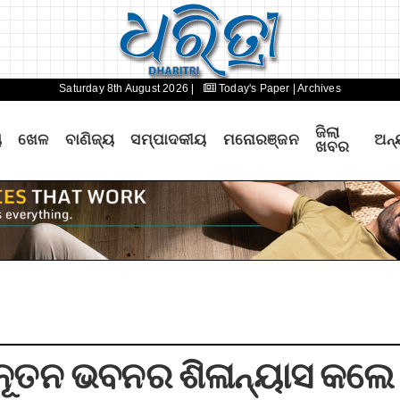
Saturday 8th August 2026 |
Today's Paper
| Archives
ଜିଲା
ୟ
ଖେଳ
ବାଣିଜ୍ୟ
ସମ୍ପାଦକୀୟ
ମନୋରଞ୍ଜନ
ଅନ୍
ଖବର
ୟ ନୂତନ ଭବନର ଶିଳାନ୍ୟାସ କଲେ