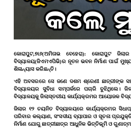
କୋରାପୁଟ,୭ା୬(ଅମିତାଭ ବେହେରା): କୋରାପୁଟ ଜି
ବିଦ୍ୟାଳୟ(ଜିଏମଏପିଭି)ର ନୂତନ ଭବନ ନିର୍ମାଣ ପାଇଁ ମୁ
ଶିଳାନ୍ୟାସ କରିଛନ୍ତି।
ଏହି ଅବସରରେ ସେ ଜଣେ ଦଶମ ଶ୍ରେଣୀ ଛାତ୍ରୀଙ୍କ ସହ
ବିଦ୍ୟାଳୟର ସୁବିଧା ସମ୍ପର୍କରେ ପଚାରି ବୁଝିଥିଲେ।
ବିଦ୍ୟାଳୟକୁ ଜିଲାସ୍ତରୀୟ କାର୍ଯ୍ୟକ୍ରମର ଆୟୋଜକ ବିଦ
ଜିଲାର ୧୨ ଚୟନିତ ବିଦ୍ୟାଳୟରେ କାର୍ଯ୍ୟକ୍ରମର ସିଧାପ୍
ପରିବାର କଲ୍ୟାଣ, ସଂସଦୀୟ ବ୍ୟାପାର ଓ ସୂଚନା ପ୍ରଯୁକ
ନିର୍ମାଣ ଯୋଗୁ ଛାତ୍ରୀଛାତ୍ର ଆଧୁନିକ ଭିତ୍ତିଭୂମି ଓ ଗୁଣାତ୍