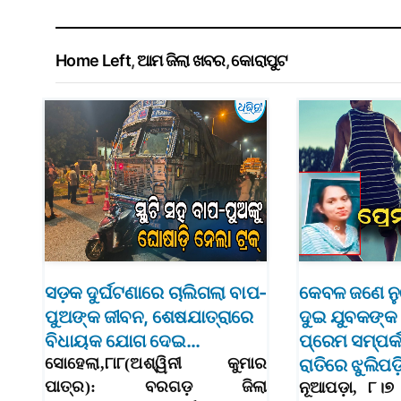
Home Left
,
ଆମ ଜିଲା ଖବର
,
କୋରାପୁଟ
ସଡ଼କ ଦୁର୍ଘଟଣାରେ ଚାଲିଗଲା ବାପ-
କେବଳ ଜଣେ ନୁ
ପୁଅଙ୍କ ଜୀବନ, ଶେଷଯାତ୍ରାରେ
ଦୁଇ ଯୁବକଙ୍କ
ବିଧାୟକ ଯୋଗ ଦେଇ…
ପ୍ରେମ ସମ୍ପର୍କ
ସୋହେଲା,୮ା୮(ଅଶ୍ୱିନୀ କୁମାର
ରାତିରେ ଝୁଲିପ
ପାତ୍ର): ବରଗଡ଼ ଜିଲା
ନୂଆପଡ଼ା, ୮।୭