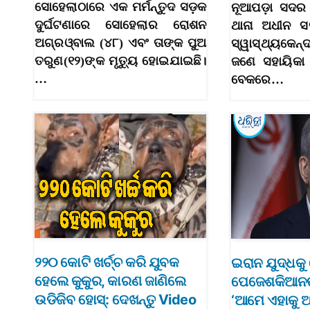
ସୋହେଲାଠାରେ ଏକ ମର୍ମନ୍ତୁଦ ସଡ଼କ
ନୂଆପଡ଼ା ସଦର
ଦୁର୍ଘଟଣାରେ ସୋହେଲାର ରୋଶନ
ଥାନା ଅଧୀନ ସ
ଅଗ୍ରଓ୍ବାଲ (୪୮) ଏବଂ ତାଙ୍କ ପୁଅ
ସ୍ୱାସ୍ଥ୍ୟକେନ
ତରୁଣ(୧୨)ଙ୍କ ମୃତ୍ୟୁ ହୋଇଯାଇଛି।
ଜଣେ ସହାୟିକା 
…
ବେକରେ…
୨୨୦ କୋଟି ଖର୍ଚ୍ଚ କରି ଯୁବକ
ଇରାନ ଯୁଦ୍ଧକ
ହେଲେ କୁକୁର, କାରଣ ଜାଣିଲେ
ପେଜେଶକିଆନଙ୍କ
ଉଡିଜିବ ହୋସ୍‌: ଦେଖନ୍ତୁ Video
‘ଆମେ ଏହାକୁ ଆ