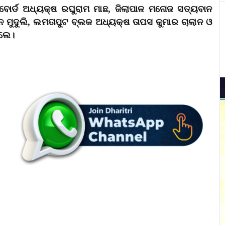
 ବୋର୍ଡ ଅଧ୍ୟକ୍ଷ ରଘୁରାମ ମାଛ, ଜିଲାପାଳ ମନୋଜ ସତ୍ୟବାନ
ମୁଦୁଲି, ଲମତାପୁଟ ବ୍ଲକ ଅଧ୍ୟକ୍ଷ ତାପସ କୁମାର ଚାଲାନ ଓ
ିଲେ।