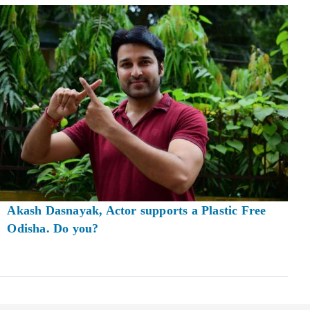
Akash Dasnayak, Actor supports a Plastic Free
Odisha. Do you?