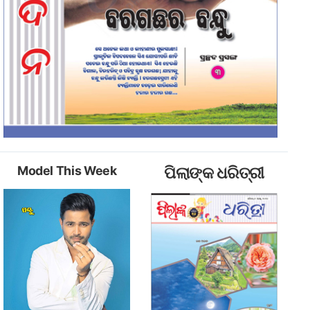
Model This Week
ପିଲାଙ୍କ ଧରିତ୍ରୀ