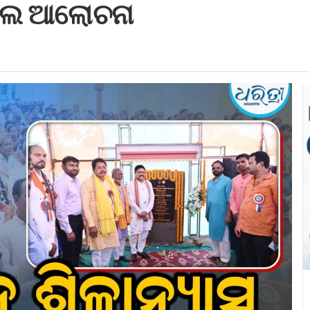
କଲେ ଆଲୋଚନା