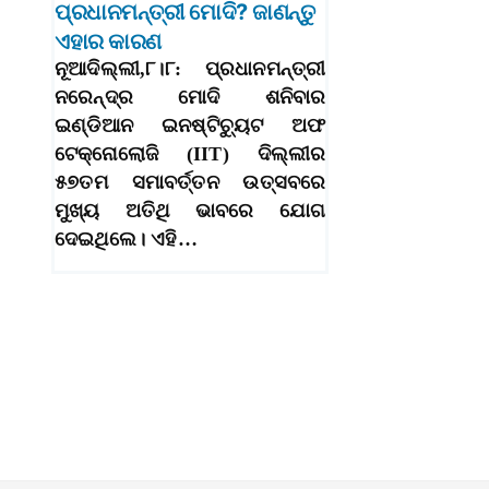
ପ୍ରଧାନମନ୍ତ୍ରୀ ମୋଦି? ଜାଣନ୍ତୁ
ଏହାର କାରଣ
ନୂଆଦିଲ୍ଲୀ,୮।୮: ପ୍ରଧାନମନ୍ତ୍ରୀ
ନରେନ୍ଦ୍ର ମୋଦି ଶନିବାର
ଇଣ୍ଡିଆନ ଇନଷ୍ଟିଚ୍ୟୁଟ ଅଫ
ଟେକ୍ନୋଲୋଜି (IIT) ଦିଲ୍ଲୀର
୫୭ତମ ସମାବର୍ତ୍ତନ ଉତ୍ସବରେ
ମୁଖ୍ୟ ଅତିଥି ଭାବରେ ଯୋଗ
ଦେଇଥିଲେ। ଏହି…