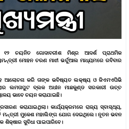
ଲାର ୧୨ ଚୟନିତ ଗୋଦାବରୀଶ ମିଶ୍ର ଆଦର୍ଶ ପ୍ରାଥମିକ
ଖ୍ୟମନ୍ତ୍ରୀ ମୋହନ ଚରଣ ମାଝୀ ଭର୍ଚୁଆଲ ମାଧ୍ୟମରେ ରବିବାର
 ଆଲୋଚନା କରି ତାଙ୍କ ଭବିଷ୍ୟତ ଲକ୍ଷ୍ୟ ଓ ଜିଏମଏପିଭି
 ଜିଲାର ଲମତାପୁଟ ବ୍ଲକ ଅଧୀନ ମାଛକୁଣ୍ଡ ସରକାରୀ ଉଚ୍ଚ
୍ୟାଳୟ ଭାବେ ଚୟନ କରାଯାଇଛି।
ରସାରଣ କରାଯାଇଥିଲା। କାର୍ଯ୍ୟକ୍ରମରେ ରାଜ୍ୟ ସ୍ବାସ୍ଥ୍ୟ,
୍ତି ମନ୍ତ୍ରୀ ମୁକେଶ ମହାଲିଙ୍ଗ ଯୋଗ ଦେଇଥିଲେ। ନୂତନ ଭବନ
ମକ ଶିକ୍ଷାର ସୁବିଧା ପାଇପାରିବେ।