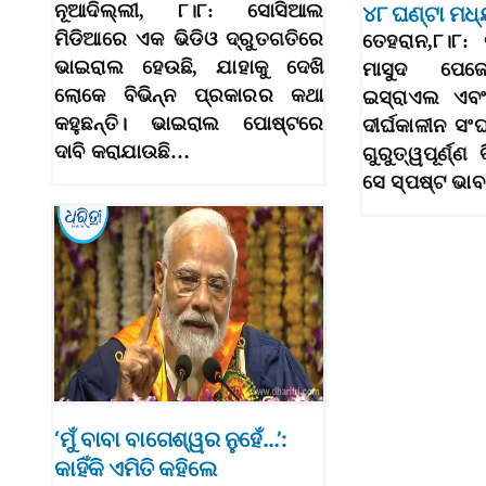
ନୂଆଦିଲ୍ଲୀ, ୮।୮: ସୋସିଆଲ
୪୮ ଘଣ୍ଟା ମଧ
ମିଡିଆରେ ଏକ ଭିଡିଓ ଦ୍ରୁତଗତିରେ
ତେହରାନ,୮।୮: 
ଭାଇରାଲ ହେଉଛି, ଯାହାକୁ ଦେଖି
ମାସୁଦ ପେଜ
ଲୋକେ ବିଭିନ୍ନ ପ୍ରକାରର କଥା
ଇସ୍ରାଏଲ ଏବଂ
କହୁଛନ୍ତି। ଭାଇରାଲ ପୋଷ୍ଟରେ
ଦୀର୍ଘକାଳୀନ ସଂ
ଦାବି କରାଯାଉଛି…
ଗୁରୁତ୍ୱପୂର୍ଣ୍ଣ 
ସେ ସ୍ପଷ୍ଟ ଭ
‘ମୁଁ ବାବା ବାଗେଶ୍ୱର ନୁହେଁ…’:
କାହିଁକି ଏମିତି କହିଲେ