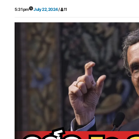
5:31 pm
July 22, 2024
/
11