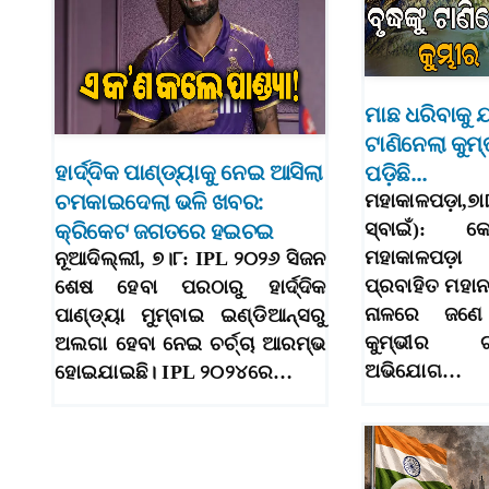
ମାଛ ଧରିବାକୁ 
ଟାଣିନେଲା କୁମ
ହାର୍ଦ୍ଦିକ ପାଣ୍ଡ୍ୟାକୁ ନେଇ ଆସିଲା
ପଡ଼ିଛି…
ଚମକାଇଦେଲା ଭଳି ଖବର:
ମହାକାଳପଡ଼ା,୭
କ୍ରିକେଟ ଜଗତରେ ହଇଚଇ
ସ୍ବାଇଁ): କେ
ମହାକାଳପଡ
ନୂଆଦିଲ୍ଲୀ, ୭।୮: IPL ୨୦୨୬ ସିଜନ
ପ୍ରବାହିତ ମହାନ
ଶେଷ ହେବା ପରଠାରୁ ହାର୍ଦ୍ଦିକ
ନାଳରେ ଜଣେ 
ପାଣ୍ଡ୍ୟା ମୁମ୍ବାଇ ଇଣ୍ଡିଆନ୍ସରୁ
କୁମ୍ଭୀର ଟ
ଅଲଗା ହେବା ନେଇ ଚର୍ଚ୍ଚା ଆରମ୍ଭ
ଅଭିଯୋଗ…
ହୋଇଯାଇଛି। IPL ୨୦୨୪ରେ…