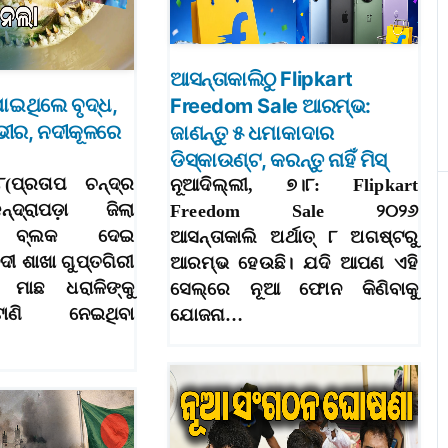
ଆସନ୍ତାକାଲିଠୁ Flipkart
ଯାଇଥିଲେ ବୃଦ୍ଧ,
Freedom Sale ଆରମ୍ଭ:
୍ଭୀର, ନଦୀକୂଳରେ
ଜାଣନ୍ତୁ ୫ ଧମାକାଦାର
ଡିସ୍‌କାଉଣ୍ଟ, କରନ୍ତୁ ନାହିଁ ମିସ୍‌
ା୮(ପ୍ରତାପ ଚନ୍ଦ୍ର
ନୂଆଦିଲ୍ଲୀ, ୭।୮: Flipkart
ନ୍ଦ୍ରାପଡ଼ା ଜିଲା
Freedom Sale ୨୦୨୬
଼ା ବ୍ଲକ ଦେଇ
ଆସନ୍ତାକାଲି ଅର୍ଥାତ୍‌ ୮ ଅଗଷ୍ଟରୁ
ଦୀ ଶାଖା ଗୁପ୍ତଗିରୀ
ଆରମ୍ଭ ହେଉଛି। ଯଦି ଆପଣ ଏହି
ମାଛ ଧରାଳିଙ୍କୁ
ସେଲ୍‌ରେ ନୂଆ ଫୋନ କିଣିବାକୁ
ାଣି ନେଇଥିବା
ଯୋଜନା…