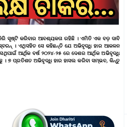
ରି ସୃଷ୍ଟି କରିବାର ଆବଶ୍ୟକତା ରହିଛି । ଏମିତି ଏକ ବଡ଼ ଦାବି
଼୍ବରନ୍‌ । ଏଥିସହିତ ସେ କହିଛନ୍ତି ଯେ ଅଭିବୃଦ୍ଧି ହାର ଆକଳନ
ସେଥିପାଇଁ ଆର୍ଥିକ ବର୍ଷ ୨୦୨୪-୨୫ ରେ ଦେଶର ଆର୍ଥିକ ଅଭିବୃଦ୍ଧି
 ୭ ପ୍ରତିଶତ ଅଭିବୃଦ୍ଧି ହାର ହାସଲ କରିବା ସମ୍ଭବ, କିନ୍ତୁ