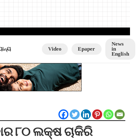
News
ୟାନ୍ୟ
Video
Epaper
in
English
କାର ୮୦ ଲକ୍ଷ ଚାକିରି