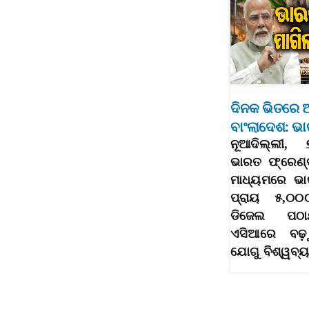
ଦିନକ ଭିତରେ ଆ
ବାଂଲାଦେଶ: ଭା
ନୂଆଦିଲ୍ଲୀ, 
ଭାରତ ଫ୍ରେଣ୍
ମାଧ୍ୟମରେ ଭା
ପ୍ରାୟ ୫,୦୦
ଡିଜେଲ ପଠାଯ
ଏସିଆରେ ବଢ଼ୁ
ଯୋଗୁ ବିଶ୍ୱବ୍