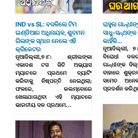
IND vs SL: ବଦଳିଲେ ଟିମ
ରାହୁଲ ଗାନ୍ଧୀ
ଇଣ୍ଡିଆର ଅଧିନାୟକ, ଶୁବମନ
ସାଧୁ-ସନ୍ଥଙ୍କ 
ଗିଲଙ୍କ ସ୍ଥାନ ନେଲେ ଏହି
କାହିଁକି…
କ୍ରିକେଟର
ନୂଆଦିଲ୍ଲୀ, 
ବିରୋଧୀ ଦଳ
ନୂଆଦିଲ୍ଲୀ,୭।୮: ଶ୍ରୀଲଙ୍କା
ଗାନ୍ଧୀଙ୍କ ଦି
ଏକାଦଶ ଟସ ଜିତି ଅଭ୍ୟାସ
ବାହାରେ ଶୁକ୍ର
ମ୍ୟାଚରେ ପ୍ରଥମେ ବ୍ୟାଟିଂ
ସମେତ ଅନେ
କରିବାକୁ ନିଷ୍ପତ୍ତି ନେଇଥିଲା;
ପ୍ରଦର୍ଶନ କରି
ଫଳରେ, କଲମ୍ବୋରେ
ଖେଳାଯାଉଥିବା ଏହି ମ୍ୟାଚରେ
ଭାରତୀୟ ଦଳ ପ୍ରଥମେ…