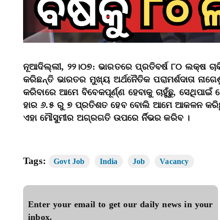
ନୂଆଦିଲ୍ଲୀ, ୨୨।୦୭: ଭାରତରେ ପ୍ରତିବର୍ଷ ୮୦ ଲକ୍ଷ ଚାକି
କରିଛନ୍ତି ଭାରତର ମୁଖ୍ୟ ଅର୍ଥନୈତିକ ପରାମର୍ଶଦାତା ନାଗେଶ
କରିବାରେ ଆମେ ବିବେକପୂର୍ଣ୍ଣ ହେବାକୁ ଚାହୁଁଛୁ, ସେଥିପାଇଁ 
ହାର ୬.୫ ରୁ ୭ ପ୍ରତିଶତ ହେବ ବୋଲି ଆମେ ଆକଳନ କରିଛୁ ।
ଏହା ମୌସୁମୀର ଅଗ୍ରଗତି ଉପରେ ର୍ନିଭର କରିବ ।
Tags:
Govt Job
India
Job
Vacancy
Enter your email to get our daily news in your
inbox.