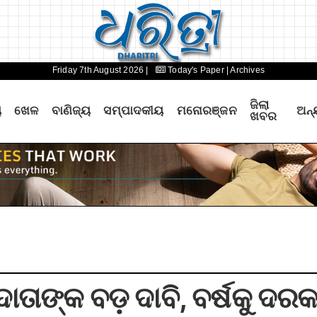
Friday 7th August 2026 |
Today's Paper
| Archives
ଜିଲା
ୟ
ଖେଳ
ବାଣିଜ୍ୟ
ସମ୍ପାଦକୀୟ
ମନୋରଞ୍ଜନ
ଅନ୍
ଖବର
ଦାତାଙ୍କ ବଡ଼ ଦାବି, ବର୍ଷକୁ ଦର