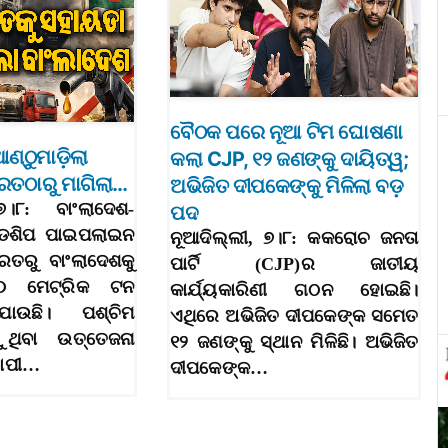
ବୈଠକ ପରେ ନୂଆ ଟିମ ଘୋଷଣା
ଣ୍ଠୁମାଡ଼ିଲା
କଲା CJP, ୧୨ ଜଣଙ୍କୁ ଦାୟିତ୍ୱ;
ରତଠାରୁ ମାଗିଲା…
ଅଭିଜିତ ଦୀପକେଙ୍କୁ ମିଳିଲା ବଡ଼
୭।୮: ବାଂଲାଦେଶ-
ପଦ
ଡଶିପ ପାଇପଲାଇନ
ନୂଆଦିଲ୍ଲୀ, ୭।୮: କକରୋଚ ଜନତା
ରତରୁ ବାଂଲାଦେଶକୁ
ପାର୍ଟି (CJP)ର ଜାତୀୟ
୦ ମେଟ୍ରିକ ଟନ
କାର୍ଯ୍ୟକାରିଣୀ ଗଠନ ହୋଇଛି।
ାଉଛି। ପଶ୍ଚିମ
ଏଥିରେ ଅଭିଜିତ ଦୀପକେଙ୍କ ସମେତ
ଥିବା ଉତ୍ତେଜନା
୧୨ ଜଣଙ୍କୁ ସ୍ଥାନ ମିଳିଛି। ଅଭିଜିତ
ୟାପୀ…
ଦୀପକେଙ୍କ…