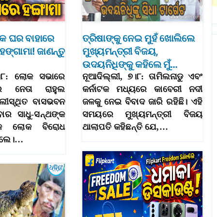
ଙ୍କ ଘର ବାହାରେ
ତ୍ରିଷାଙ୍କୁ ନେଇ ମୁହଁ ଖୋଲିଲେ
ହଙ୍ଗାମା! ଜାଣନ୍ତୁ
ମୁଖ୍ୟମନ୍ତ୍ରୀ ବିଜୟ,
ଉଦୟନିଧିଙ୍କୁ କହିଲେ ମୁଁ…
୭।୮: ଲୋକ ସଭାରେ
ନୂଆଦିଲ୍ଲୀ, ୭।୮: ତାମିଲନାଡୁ ଏବଂ
ର ନେତା ରାହୁଲ
କର୍ନାଟକ ମଧ୍ୟରେ କାବେରୀ ନଦୀ
ଲ୍ଲୀସ୍ଥିତ ବାସଭବନ
ଜଳକୁ ନେଇ ବିବାଦ ଜାରି ରହିଛି। ଏହି
ବାର ସାଧୁ-ସନ୍ଥଙ୍କ
ସମୟରେ ମୁଖ୍ୟମନ୍ତ୍ରୀ ବିଜୟ
କ ଲୋକ ବିରୋଧ
ଥାଲାପତି କହିଛନ୍ତି ଯେ,…
ଥିଲେ।…