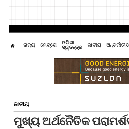
ଓଡ଼ିଶା
ରାଜ୍ୟ
ମେଟ୍ରୋ
ଜାତୀୟ
ଅନ୍ତର୍ଜାତୀ
ସ୍ୱତନ୍ତ୍ର
ଜାତୀୟ
ମୁଖ୍ୟ ଅର୍ଥନୈତିକ ପରାମର୍ଶ