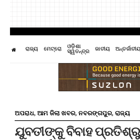
ଓଡ଼ିଶା
ରାଜ୍ୟ
ମେଟ୍ରୋ
ଜାତୀୟ
ଅନ୍ତର୍ଜାତୀ
ସ୍ୱତନ୍ତ୍ର
ଅପରାଧ
ଆମ ଜିଲା ଖବର
ନବରଙ୍ଗପୁର
ରାଜ୍ୟ
,
,
,
ଯୁବତୀଙ୍କୁ ବିବାହ ପ୍ରତିଶ୍