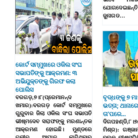
ଯୋଗଦେଇଛନ୍ତି 
ଜୁନାଗଡ…
କୋର୍ଟ ସମ୍ମୁଖରେ ଓକିଲ ସଂଘ
ସଭାପତିଙ୍କୁ ଆକ୍ରମଣ: ୩
ଅଭିଯୁକ୍ତଙ୍କୁ ଗିରଫ କଲା
ପୋଲିସ
ବୃଦ୍ଧଙ୍କୁ ୭ ମା
ବରଗଡ଼,୭।୮(ପ୍ରେମାନନ୍ଦ
ଭତ୍ତା; ଥାନାର
ଖମାର):ବରଗଡ଼ କୋର୍ଟ ସମ୍ମୁଖରେ
ଗୁରୁବାର ଜିଲା ଓକିଲ ସଂଘ ସଭାପତି
ତା’ପରେ…
ଭୀଷ୍ମଦେବ ସରାଫଙ୍କୁ ମରଣାନ୍ତକ
ଦିଗପହଣ୍ଡି,
ଆକ୍ରମଣ ହୋଇଛି। ମୁଣ୍ଡରେ
ମିଶ୍ର): ଗଞ୍ଜା
ଗଭୀର ଆଘାତ ଲାଗିଥିବାରୁ
ବ୍ଲକ ଭୀଷ୍ମଗିର