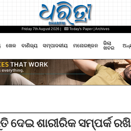
Friday 7th August 2026 |
Today's Paper
| Archives
ଜିଲା
ୟ
ଖେଳ
ବାଣିଜ୍ୟ
ସମ୍ପାଦକୀୟ
ମନୋରଞ୍ଜନ
ଅନ୍
ଖବର
ରୁତି ଦେଇ ଶାରୀରିକ ସମ୍ପର୍କ ର