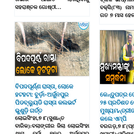
ସହରାଞ୍ଚଳ ଗୋଷ୍ଠୀ…
ବକ୍ସି(୮୩) ନା
ଗତ ୭ ମାସ ହେଲ
ବିପଦପୂର୍ଣ୍ଣ ରାସ୍ତା, ଲୋକେ
ହଟହଟା: ବୁର୍ଡ଼ା-ଅର୍ଜୁନପୁର
କେନ୍ଦୁପତ୍ର ତ
ପିଡବ୍ଲ୍ୟୁଡି ରାସ୍ତା କଲଭର୍ଟ
୨୫ ପ୍ରତିଶତ 
ଭୁଶୁଡ଼ି ଗର୍ତ୍ତ
ମୁଖ୍ୟମନ୍ତ୍ରୀଙ୍
ଲୋଇସିଂହା,୭।୮(ସୁଶାନ୍ତ
କଲେ ଏମ୍‌ପି
ବାରିକ):ବଲାଙ୍ଗୀର ଜିଲା ଲୋଇସିଂହା
ବରଗଡ଼,୭।୮(ପ୍
ଥାନା ବୁର୍ଡା ଛକରୁ ଅର୍ଜୁନପୁର