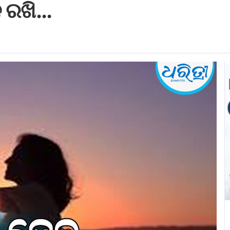
ନ ରଖି…