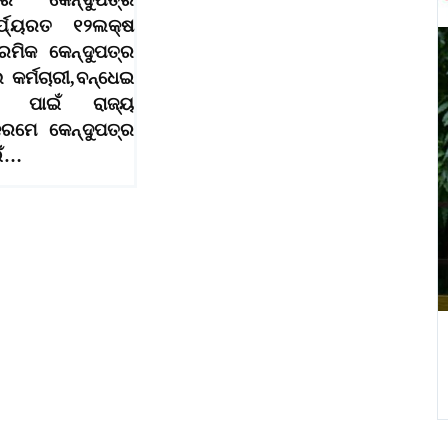
ଶାରେ କେନ୍ଦୁପତ୍ର
ର୍ଯ୍ୟରତ ୧୨ଲକ୍ଷ
୍ରମିକ କେନ୍ଦୁପତ୍ର
ଲ କର୍ମଚାରୀ,ବନ୍ଧେଇ
୍କ ପାଇଁ ରାଜ୍ୟ
ରମେ କେନ୍ଦୁପତ୍ର
ଇଁ…