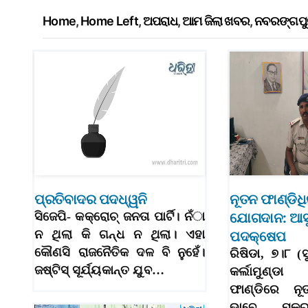
Home
,
Home Left
,
ଅପରାଧ
,
ଆମ ଜିଲା ଖବର
,
ନବରଙ୍ଗପ
ପ୍ରତିବାଦର ପଦଧ୍ୱନି
ନୂତନ ଫାଣ୍ଡିଧ
ସିଜେପି- କକ୍‌ରୋଚ୍‌ ଜନତା ପାର୍ଟି। ନଁା
ଯୋଗଦାନ: ଆସୁ
ନ ଥିଲା କି ଗନ୍ଧ ନ ଥିଲା। ଏହା
ପଦକ୍ଷେପ
କୌଣସି ରାଜନୈତିକ ଦଳ ବି ନୁହେଁ।
ରିଷିଡା, ୭।୮ (
ଜଷ୍ଟିସ୍‌ ସୂର୍ଯ୍ୟକାନ୍ତ ଯୁବ…
କର୍ଲାମୁଣ୍ଡ
ଫାଣ୍ଡିରେ ନୂ
ଭାବେ ମକର