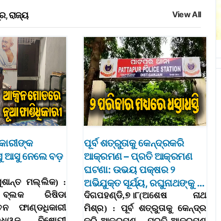
View All
ୁର
,
ରାଜ୍ୟ
ିକାରୀଙ୍କ
ପୂର୍ବ ଶତ୍ରୁତାକୁ କେନ୍ଦ୍ରକରି
 ଆସୁ ନେଲେ ବଡ଼
ଆକ୍ରମଣ – ପ୍ରତି ଆକ୍ରମଣ
ଘଟଣା: ଉଭୟ ପକ୍ଷର ୨
ସୁଶାନ୍ତ ମଲ୍ଲିକ) :
ଅଭିଯୁକ୍ତ ସୂର୍ଯ୍ୟ, ରଘୁନାଥଙ୍କୁ …
ା ବ୍ଲକ ରିଷିଡା
ଦିଗପହଣ୍ଡି,୭।୮(ଅଶେଷ ନାଥ
ତନ ଫାଣ୍ଡଧିକାରୀ
ମିଶ୍ର) : ପୂର୍ବ ଶତ୍ରୁତାକୁ କେନ୍ଦ୍ର
ଧ୍ୱଜ ବିଷୋୟୀ