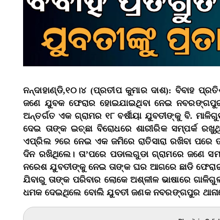
ନନ୍ଦାହାଣ୍ଡି,୧୦।୪ (ପ୍ରତୀପ କୁମାର ଦାଶ): ବିବାହ ପ୍ରତି
ଜଣେ ଯୁବକ ଫେରାର ହୋଇଯାଇଥିବା ନେଇ ନବରଙ୍ଗପୁର ଥ
ଅନ୍ତର୍ଗତ ଏକ ଗ୍ରାମର ୧୮ ବର୍ଷୀୟା ଯୁବତୀଙ୍କୁ ବି. ମାଳିଗ
ଦେଇ ତାଙ୍କ ଇଚ୍ଛା ବିରୋଧରେ ଶାରୀରିକ ସମ୍ପର୍କ ରଖୁ
ଏପ୍ରିଲ ୨ରେ ନେଇ ଏକ ଜମିରେ ରାତିସାରା ରଖିବା ପରେ ତ
ଦିନ ରଖିଥିଲେ। ତା’ପରେ ପଡାଲଗୁଡା ଗ୍ରାମରେ ଜଣେ ସମ୍
ନରେଶ ଯୁବତୀଙ୍କୁ ନେଇ ତାଙ୍କ ଘର ଆଗରେ ଛାଡି ଫେର
ଯିବାରୁ ତାଙ୍କ ପରିବାର ଲୋକେ ଅଶ୍ଳୀଳ ଭାଷାରେ ଗାଳିଗୁ
ଧମକ ଦେଇଥିଲେ ବୋଲି ଯୁବତୀ ଜଣକ ନବରଙ୍ଗପୁର ଥାନା