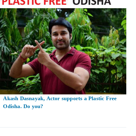
Akash Dasnayak, Actor supports a Plastic Free
Odisha. Do you?