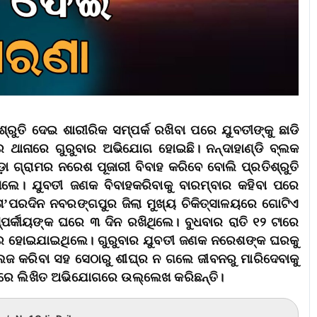
ଶ୍ରୁତି ଦେଇ ଶାରୀରିକ ସମ୍ପର୍କ ରଖିବା ପରେ ଯୁବତୀଙ୍କୁ ଛାଡି
ାନାରେ ଗୁରୁବାର ଅଭିଯୋଗ ହୋଇଛି। ନନ୍ଦାହାଣ୍ଡି ବ୍ଲକ
ୁଡ଼ା ଗ୍ରାମର ନରେଶ ପୂଜାରୀ ବିବାହ କରିବେ ବୋଲି ପ୍ରତିଶ୍ରୁତି
ଥିଲେ। ଯୁବତୀ ଜଣକ ବିବାହକରିବାକୁ ବାରମ୍ବାର କହିବା ପରେ
ା’ପରଦିନ ନବରଙ୍ଗପୁର ଜିଲା ମୁଖ୍ୟ ଚିକିତ୍ସାଳୟରେ ଗୋଟିଏ
ପର୍କୀୟଙ୍କ ଘରେ ୩ ଦିନ ରଖିଥିଲେ। ବୁଧବାର ରାତି ୧୨ ଟାରେ
ାର ହୋଇଯାଇଥିଲେ। ଗୁରୁବାର ଯୁବତୀ ଜଣକ ନରେଶଙ୍କ ଘରକୁ
ଲଜ କରିବା ସହ ସେଠାରୁ ଶୀଘ୍ର ନ ଗଲେ ଜୀବନରୁ ମାରିଦେବାକୁ
ରେ ଲିଖିତ ଅଭିଯୋଗରେ ଉଲ୍ଲେଖ କରିଛନ୍ତି।