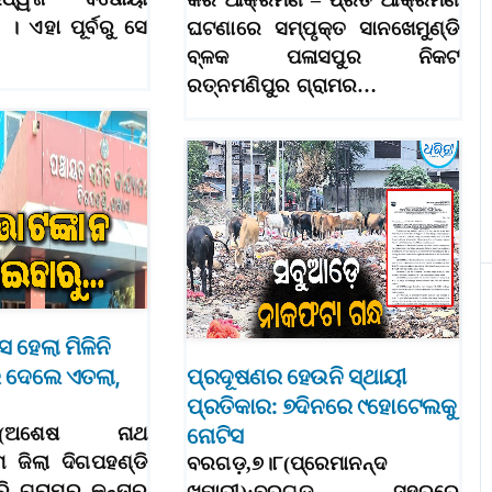
କରି ଆକ୍ରମଣ – ପ୍ରତି ଆକ୍ରମଣ
। ଏହା ପୂର୍ବରୁ ସେ
ଘଟଣାରେ ସମ୍ପୃକ୍ତ ସାନଖେମୁଣ୍ଡି
ବ୍ଳକ ପଳାସପୁର ନିକଟ
ରତ୍ନମଣିପୁର ଗ୍ରାମର…
ସ ହେଲା ମିଳିନି
େ ଦେଲେ ଏତଲା,
ପ୍ରଦୂଷଣର ହେଉନି ସ୍ଥାୟୀ
ପ୍ରତିକାର: ୭ଦିନରେ ୯ହୋଟେଲକୁ
୮।୭(ଅଶେଷ ନାଥ
ନୋଟିସ
ମ ଜିଲା ଦିଗପହଣ୍ଡି
ବରଗଡ଼,୭।୮(ପ୍ରେମାନନ୍ଦ
ି ଗ୍ରାମର କନ୍ତାରୁ