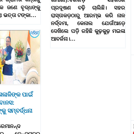
ଖମାରୀ):ବରଗଡ଼ ସହରରେ
ମକ ଜଣେ ବୃଦ୍ଧଙ୍କୁ
ପ୍ରଦୂଷଣ ବଢ଼ି ଚାଲିଛି। ସହର
ା ଭତ୍ତା ଟଙ୍କା…
ରାସ୍ତାକଡ଼ଠାରୁ ଆରମ୍ଭ କରି ନାଳ
ନର୍ଦ୍ଦମା, କେନାଲ ଯେଉଁଆଡ଼େ
ଦେଖିଲେ ପଡ଼ି ରହିଛି କୁଢ଼କୁଢ଼ ମଇଳା
ଆବର୍ଜନା।…
ୋଳାଳିଙ୍କ ପାଇଁ
ବୋନସ:
କୁ ସମ୍ବର୍ଦ୍ଧନା
ରେମାନନ୍ଦ