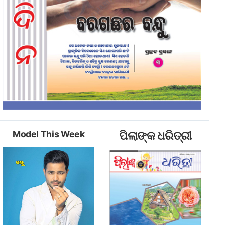
Model This Week
ପିଲାଙ୍କ ଧରିତ୍ରୀ