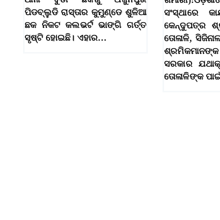
ଖମାରୀ):ଓଡ଼ି
ପିଡବ୍ଲୁଡି ରାସ୍ତାର କୁମୁଣ୍ଡେ ଶୁଳିଆ
ସଂସ୍ଥାରେ କା
ଛକ ନିକଟ କଲଭର୍ଟ ଭାଙ୍ଗି ଗର୍ତ୍ତ
କେନ୍ଦୁପତ୍ର ଶ
ସୃଷ୍ଟି ହୋଇଛି। ଏହାର…
ତୋଳାଳି, ସିଜିନା
ଶ୍ରମିକମାନଙ
ସରକାର ଯଥାକ୍
ତୋଳାଳିଙ୍କ ପା