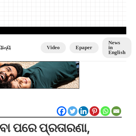
News
ୟାନ୍ୟ
Video
Epaper
in
English
ଖିବା ପରେ ପ୍ରତାରଣା,