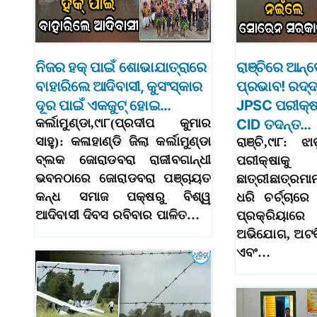
ନିଜର ହକ୍‌ ପାଇଁ ଶୋଭାଯାତ୍ରାରେ
ରାଞ୍ଚିରେ ଆନ
ବାହାରିଲେ ଆଦିବାସୀ, କୁସଂସ୍କାର
ପ୍ରଭାବ! ରଦ୍
ଦୂର ପାଇଁ ଏକଜୁଟ୍‌ ହୋଇ…
JPSC ପରୀକ୍ଷ
କର୍ଲାମୁଣ୍ଡା,୯ା୮(ପ୍ରଦୀପ କୁମାର
CID ତଦନ୍ତ…
ସାହୁ): କଳାହାଣ୍ଡି ଜିଲା କର୍ଲାମୁଣ୍ଡା
ରାଞ୍ଚି,୯ା୮: 
ବ୍ଲକ ଜୋରାଡବରା ରାଜୀବଗାନ୍ଧୀ
ପରୀକ୍
ଭବନଠାରେ ଜୋରାଡବରା ପଞ୍ଚାୟତ
ଛାତ୍ରୀଛାତ୍ରମାନ
କନ୍ଧ ସମାଜ ପକ୍ଷରୁ ବିଶ୍ୱ
ଧରି ଚର୍ଚ୍ଚାରେ
ଆଦିବାସୀ ଦିବସ ରବିବାର ପାଳିତ…
ପ୍ରକ୍ରିୟା
ଅଭିଯୋଗ, ଅଟକି
ଏବଂ…