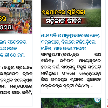
ଧାନ ତଳି ଉପାଡୁଥିବାବେଳେ ହେଲା
ଆଇନ ସଚେତନତା
ବଜ୍ରପାତ, ବିଲରେ ଟଳିପଡ଼ିଲେ
: ଆଇନଗତ
ମହିଳା, ଆଉ ଜଣେ ଅଚେତ
କାରୀ ଯୋଜନା
ପାଟକୁରା,୯ା୮(ରବୀନ୍ଦ୍ର ନାଥ
ବାରିକ): ରବିବାର ମଧ୍ୟାହ୍ନରେ
ହଠାତ୍‌ ବର୍ଷା ସାଙ୍ଗକୁ ବିଜୁଳି ଘଡ଼ଘଡ଼ି
(ବାବୁଲା ପ୍ରଧାନ):
ମାରିଥିଲା। ଫଳରେ କେନ୍ଦ୍ରାପଡ଼ା
 ଭଞ୍ଜନଗର ବ୍ଲକ
ଜିଲା ଗରଦପୁର ଗ୍ରାମର ଶୁକଦେବ
ଗଡ଼ସ୍ଥିତ ହରେକୃଷ୍ଣ
ମଲ୍ଲିକଙ୍କ ସ୍ତ୍ରୀ ଟିକି(୪୨)…
ୟାଣ ମଣ୍ଡପଠାରେ
 ଆଇନ ସେବା କମିଟି,