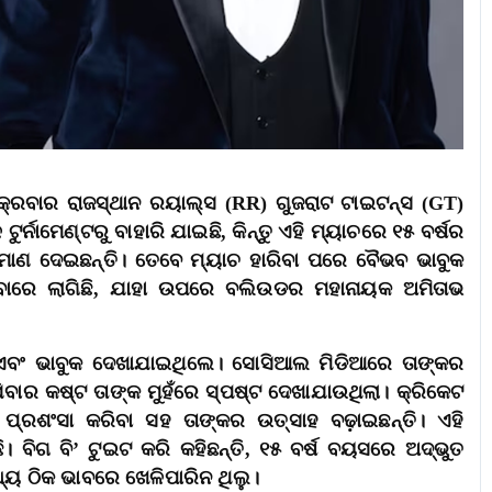
କ୍ରବାର ରାଜସ୍ଥାନ ରୟାଲ୍ସ (RR) ଗୁଜରାଟ ଟାଇଟନ୍ସ (GT)
୍ନାମେଣ୍ଟରୁ ବାହାରି ଯାଇଛି, କିନ୍ତୁ ଏହି ମ୍ୟାଚରେ ୧୫ ବର୍ଷର
୍ରମାଣ ଦେଇଛନ୍ତି। ତେବେ ମ୍ୟାଚ ହାରିବା ପରେ ବୈଭବ ଭାବୁକ
ାରେ ଲାଗିଛି, ଯାହା ଉପରେ ବଲିଉଡର ମହାନାୟକ ଅମିତାଭ
ବଂ ଭାବୁକ ଦେଖାଯାଇଥିଲେ। ସୋସିଆଲ ମିଡିଆରେ ତାଙ୍କର
ବାର କଷ୍ଟ ତାଙ୍କ ମୁହଁରେ ସ୍ପଷ୍ଟ ଦେଖାଯାଉଥିଲା। କ୍ରିକେଟ
 ପ୍ରଶଂସା କରିବା ସହ ତାଙ୍କର ଉତ୍ସାହ ବଢ଼ାଇଛନ୍ତି। ଏହି
। ବିଗ ବି’ ଟୁଇଟ କରି କହିଛନ୍ତି, ୧୫ ବର୍ଷ ବୟସରେ ଅଦ୍ଭୁତ
୍ୟ ଠିକ ଭାବରେ ଖେଳିପାରିନ ଥିଲୁ।