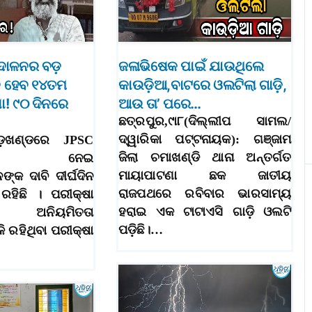
୍ଦୋଳନର ବଡ଼
ଜଳାଭିଷେକ ପାଇଁ ଯାଉଥିଲେ
ଦ ହେବ ୧୪ତମ
କାଉଡ଼ିଆ,ବାଟରେ ଓଲଟିଲା ଗାଡ଼ି,
ା! ୯୦ ଦିନରେ
ଆଉ ତା’ ପରେ…
ଛତ୍ରପୁର,୯ା୮(ଦିଲ୍ଲୀପ ସାମଲ/
ଦ୍ୱାରିକା ପଟ୍ଟନାୟକ): ଗଞ୍ଜାମ
ଝାଡ଼ଖଣ୍ଡରେ JPSC
ଜିଲା ଚମାଖଣ୍ଡି ଥାନା ଅନ୍ତର୍ଗତ
ଷାକୁ ନେଇ
ମାୟାପାଟଣା ଛକ ଜାତୀୟ
ଙ୍କ ଦାବି ଦୀର୍ଘଦିନ
ରାଜପଥରେ ରବିବାର ଭାରସାମ୍ୟ
 ରହିଛି । ପରୀକ୍ଷା
ହରାଇ ଏକ ଟାଟାଏସି ଗାଡ଼ି ଓଲଟି
ରେ ଅନିୟମିତତା
ପଡ଼ିଛି।…
 ରହିଥିବା ପରୀକ୍ଷା