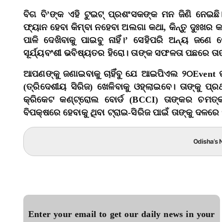
ବିଗ ବି’ଙ୍କ ଏହି ଟୁଇଟ୍‌ ପ୍ରଶଂସକଙ୍କ ମନ ଜିଣି ନେ
ଫ୍ୟାନ ହେବା କିମ୍ବା ନହେବା ଅଲଗା କଥା, କିନ୍ତୁ ଦୁଃଖର
ପାଳି ଦେଖିବାକୁ ପାଇବୁ ନାହିଁ।’ ସେହିପରି ଅନ୍ୟ ଜଣେ
ସୂର୍ଯ୍ୟବଂଶୀ ଭବିଷ୍ୟତର ହିରୋ। ତାଙ୍କ ସଫଳତା ପଛରେ ତାଙ୍କ
ଆପଣଙ୍କୁ ଜଣାଇବାକୁ ଚାହିଁବୁ ଯେ ଆଇପିଏଲ ୨୦Event ପର
(ତ୍ରିଦେଶୀୟ ସିରିଜ) ଖେଳିବାକୁ ଓହ୍ଲାଇବେ। ତାଙ୍କୁ 
କ୍ରିକେଟ କଣ୍ଟ୍ରୋଲ ବୋର୍ଡ (BCCI) ତାଙ୍କର ଚମତ୍
ବିପକ୍ଷରେ ହେବାକୁ ଥିବା ଟ୍ରାଇ-ସିରିଜ ପାଇଁ ତାଙ୍କୁ ଦଳରେ
Odisha’s N
Enter your email to get our daily news in your