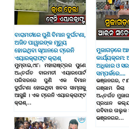
ବାରାମତୀରେ ପୁଣି ବିମାନ ଦୁର୍ଘଟଣା,
ଅଜିତ ପାୱାରଙ୍କ ମୃତ୍ୟୁ
ମୁଜାଗଡ଼ରେ 
ହୋଇଥିବା ସ୍ଥାନରେ ଟ୍ରେନି
କାର୍ଯ୍ୟକ୍ରମ
ଏୟାରକ୍ରାଫ୍ଟ କ୍ରାଶ୍
ଅଧିକାର ଓ ସର
ମୁମ୍ବାଇ,୯ା୮: ମହାରାଷ୍ଟ୍ରର ପୁଣେ
ଅନ୍ତର୍ଗତ ବାରମତୀ ଏୟାରପୋର୍ଟ
ସମ୍ପର୍କରେ….
ପରିସରରେ ପୁଣି ଏକ ବିମାନ
ଭଞ୍ଜନଗର, ୯।୮ 
ଦୁର୍ଘଟଣା ହୋଇଥିବା ଖବର ସାମ୍ନାକୁ
ଗଞ୍ଜାମ ଜିଲା
ଆସୁଛି । ଏକ ଟ୍ରେନି ଏୟାରକ୍ରାଫ୍ଟ
ଅନ୍ତର୍ଗତ ମୁଜା
କ୍ରାଶ୍…
ପ୍ରଧାନ କଲ୍
ରବିବାର ତାଲୁକ
ଭଞ୍ଜନଗର…