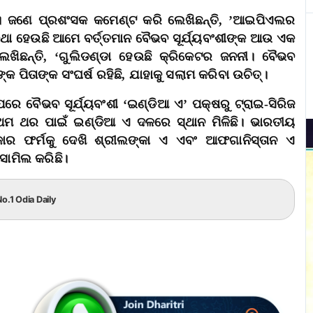
ଇଛି। ଜଣେ ପ୍ରଶଂସକ କମେଣ୍ଟ କରି ଲେଖିଛନ୍ତି, ’ଆଇପିଏଲର
 କଥା ହେଉଛି ଆମେ ବର୍ତ୍ତମାନ ବୈଭବ ସୂର୍ଯ୍ୟବଂଶୀଙ୍କ ଆଉ ଏକ
 ଲେଖିଛନ୍ତି, ‘ଗୁଲିଡଣ୍ଡା ହେଉଛି କ୍ରିକେଟର ଜନନୀ। ବୈଭବ
 ପିତାଙ୍କ ସଂଘର୍ଷ ରହିଛି, ଯାହାକୁ ସଲାମ କରିବା ଉଚିତ୍‌।
େ ବୈଭବ ସୂର୍ଯ୍ୟବଂଶୀ ‘ଇଣ୍ଡିଆ ଏ’ ପକ୍ଷରୁ ଟ୍ରାଇ-ସିରିଜ
ପ୍ରଥମ ଥର ପାଇଁ ଇଣ୍ଡିଆ ଏ ଦଳରେ ସ୍ଥାନ ମିଳିଛି। ଭାରତୀୟ
କାର ଫର୍ମକୁ ଦେଖି ଶ୍ରୀଲଙ୍କା ଏ ଏବଂ ଆଫଗାନିସ୍ତାନ ଏ
 ସାମିଲ କରିଛି।
o.1 Odia Daily