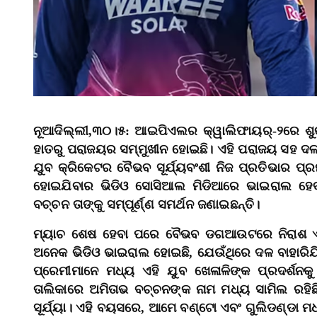
ନୂଆଦିଲ୍ଲୀ,୩୦।୫: ଆଇପିଏଲର କ୍ୱାଲିଫାୟର୍‌-୨ରେ ଶୁ
ହାତରୁ ପରାଜୟର ସମ୍ମୁଖୀନ ହୋଇଛି। ଏହି ପରାଜୟ ସହ ଦଳ ଟୁର
ଯୁବ କ୍ରିକେଟର ବୈଭବ ସୂର୍ଯ୍ୟବଂଶୀ ନିଜ ପ୍ରତିଭାର ପ
ହୋଇଯିବାର ଭିଡିଓ ସୋସିଆଲ ମିଡିଆରେ ଭାଇରାଲ ହେବ
ବଚ୍ଚନ ତାଙ୍କୁ ସମ୍ପୂର୍ଣ୍ଣ ସମର୍ଥନ ଜଣାଇଛନ୍ତି।
ମ୍ୟାଚ ଶେଷ ହେବା ପରେ ବୈଭବ ଡଗଆଉଟରେ ନିରାଶ ଏ
ଅନେକ ଭିଡିଓ ଭାଇରାଲ ହୋଇଛି, ଯେଉଁଥିରେ ଦଳ ବାହାରିଯି
ପ୍ରେମୀମାନେ ମଧ୍ୟ ଏହି ଯୁବ ଖେଳାଳିଙ୍କ ପ୍ରଦର୍ଶନକୁ
ତାଲିକାରେ ଅମିତାଭ ବଚ୍ଚନଙ୍କ ନାମ ମଧ୍ୟ ସାମିଲ ରହିଛି
ସୂର୍ଯ୍ୟା। ଏହି ବୟସରେ, ଆମେ ବଣ୍ଟୋ ଏବଂ ଗୁଲିଡଣ୍ଡା ମଧ