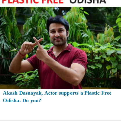
Akash Dasnayak, Actor supports a Plastic Free
Odisha. Do you?