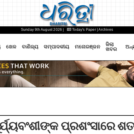
Sunday 9th August 2026 |
Today's Paper
| Archives
ଜିଲା
ୟ
ଖେଳ
ବାଣିଜ୍ୟ
ସମ୍ପାଦକୀୟ
ମନୋରଞ୍ଜନ
ଅନ୍
ଖବର
 ସୂର୍ଯ୍ୟବଂଶୀଙ୍କ ପ୍ରଶଂସାରେ 