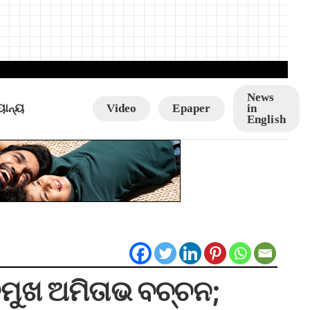
News
ୟାନ୍ୟ
Video
Epaper
in
English
ଶତମୁଖ ଅମିତାଭ ବଚ୍ଚନ;