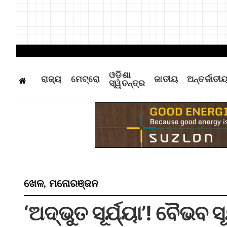
ଓଡ଼ିଶା
ରାଜ୍ୟ
ମେଟ୍ରୋ
ଜାତୀୟ
ଅନ୍ତର୍ଜାତୀ
ସ୍ୱତନ୍ତ୍ର
ଖେଳ
ମନୋରଞ୍ଜନ
,
‘ଅଦ୍ଭୁତ ସୂର୍ଯ୍ୟା’! ବୈଭବ