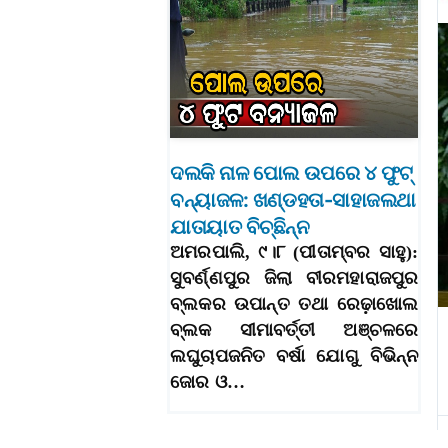
ଦଲକି ନାଳ ପୋଲ ଉପରେ ୪ ଫୁଟ୍‌
ବନ୍ୟାଜଳ: ଖଣ୍ଡହତା-ସାହାଜଲଥା
ଯାତାୟାତ ବିଚ୍ଛିନ୍ନ
ଅମରପାଲି, ୯।୮ (ପୀତାମ୍ବର ସାହୁ):
ସୁବର୍ଣ୍ଣପୁର ଜିଲା ବୀରମହାରାଜପୁର
ବ୍ଲକର ଉପାନ୍ତ ତଥା ରେଢ଼ାଖୋଲ
ବ୍ଲକ ସୀମାବର୍ତ୍ତୀ ଅଞ୍ଚଳରେ
ଲଘୁଚାପଜନିତ ବର୍ଷା ଯୋଗୁ ବିଭିନ୍ନ
ଜୋର ଓ…