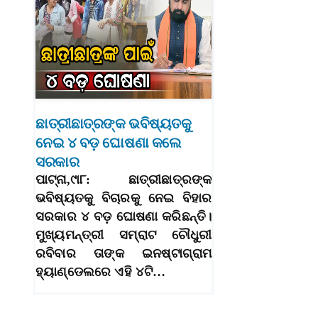
ଛାତ୍ରୀଛାତ୍ରଙ୍କ ଭବିଷ୍ୟତକୁ
ନେଇ ୪ ବଡ଼ ଘୋଷଣା କଲେ
ସରକାର
ପାଟ୍‌ନା,୯ା୮: ଛାତ୍ରୀଛାତ୍ରଙ୍କ
ଭବିଷ୍ୟତକୁ ବିଚାରକୁ ନେଇ ବିହାର
ସରକାର ୪ ବଡ଼ ଘୋଷଣା କରିଛନ୍ତି।
ମୁଖ୍ୟମନ୍ତ୍ରୀ ସମ୍ରାଟ ଚୌଧୁରୀ
ରବିବାର ତାଙ୍କ ଇନଷ୍ଟାଗ୍ରାମ
ହ୍ୟାଣ୍ଡେଲରେ ଏହି ୪ଟି…