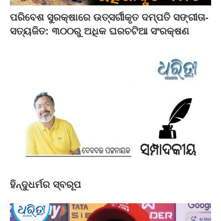
ପରିବେଶ ସୁରକ୍ଷାରେ ଉତ୍ସର୍ଗୀକୃତ ଦମ୍ପତି ସଙ୍ଗୀତା-
ସତ୍ୟଜିତ: ୩୦୦ରୁ ଅଧିକ ଘରଚଟିଆ ସଂରକ୍ଷଣ
ହିନ୍ଦୁଧର୍ମର ସ୍ବରୂପ