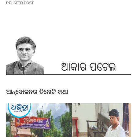
RELATED POST
ଆନ୍ଦୋଳନର ତିନୋଟି କଥା