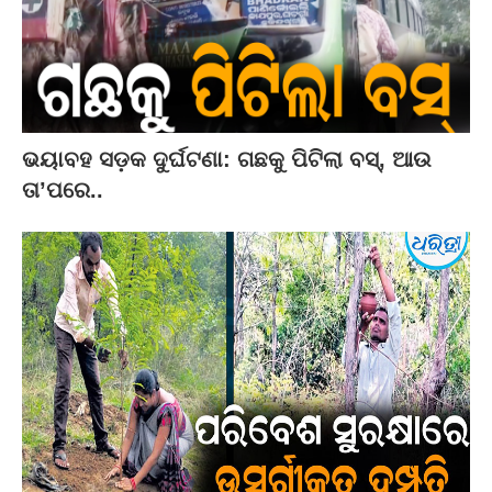
ଭୟାବହ ସଡ଼କ ଦୁର୍ଘଟଣା: ଗଛକୁ ପିଟିଲା ବସ୍‌, ଆଉ
ତା’ପରେ..