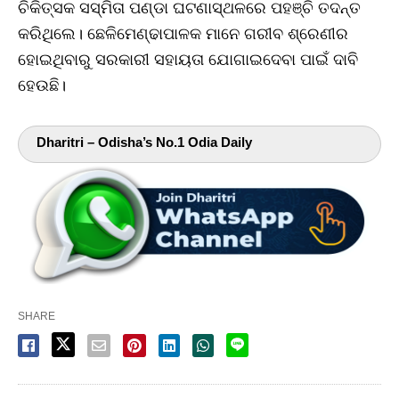
ଚିକିତ୍ସକ ସସ୍ମିତା ପଣ୍ଡା ଘଟଣାସ୍ଥଳରେ ପହଞ୍ଚି ତଦନ୍ତ
କରିଥିଲେ। ଛେଳିମେଣ୍ଢାପାଳକ ମାନେ ଗରୀବ ଶ୍ରେଣୀର
ହୋଇଥିବାରୁ ସରକାରୀ ସହାୟତା ଯୋଗାଇଦେବା ପାଇଁ ଦାବି
ହେଉଛି।
Dharitri – Odisha’s No.1 Odia Daily
SHARE