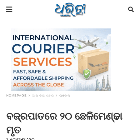
HOMEPAGE
ଆମ ଜିଲା ଖବର
ଗଞ୍ଜାମ
ବଜ୍ରପାତରେ ୨୦ ଛେଳିମେଣ୍ଢା
ମୃତ
2 MONTHS AGO