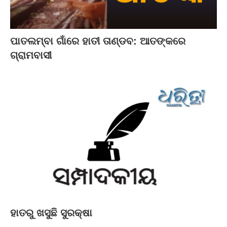
ପାତଲମ୍ବା ଗାଁରେ ହାତୀ ତାଣ୍ଡବ: ଆତଙ୍କରେ
ଗ୍ରାମବାସୀ
ହାତରୁ ଖସୁଛି ସୁରକ୍ଷା