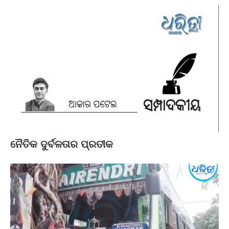
ନୈତିକ ଦୁର୍ବଳତାର ପ୍ରତୀକ