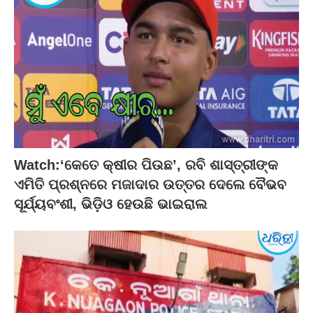
Watch:‘କେତେ କ୍ଷୀର ପିଉଛ’, ରବି ଶାସ୍ତ୍ରୀଙ୍କ
ଏମିତି ପ୍ରଶ୍ନରେ ମଜାଦାର ଉତ୍ତର ଦେଲେ ବୈଭବ
ସୂର୍ଯ୍ୟବଂଶୀ, ଭିଡ଼ିଓ ହେଉଛି ଭାଇରାଲ