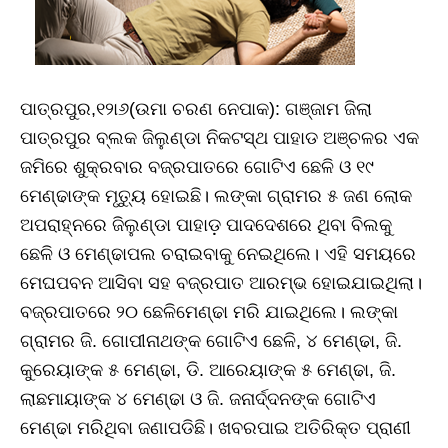
ପାତ୍ରପୁର,୧୨ା୬(ଉମା ଚରଣ ନେପାକ): ଗଞ୍ଜାମ ଜିଲା
ପାତ୍ରପୁର ବ୍ଲକ ଜିଲୁଣ୍ଡା ନିକଟସ୍ଥ ପାହାଡ ଅଞ୍ଚଳର ଏକ
ଜମିରେ ଶୁକ୍ରବାର ବଜ୍ରପାତରେ ଗୋଟିଏ ଛେଳି ଓ ୧୯
ମେଣ୍ଢାଙ୍କ ମୃତ୍ୟୁ ହୋଇଛି। ଲଙ୍କା ଗ୍ରାମର ୫ ଜଣ ଲୋକ
ଅପରାହ୍ନରେ ଜିଲୁଣ୍ଡା ପାହାଡ଼ ପାଦଦେଶରେ ଥିବା ବିଲକୁ
ଛେଳି ଓ ମେଣ୍ଢାପଲ ଚରାଇବାକୁ ନେଇଥିଲେ। ଏହି ସମୟରେ
ମେଘପବନ ଆସିବା ସହ ବଜ୍ରପାତ ଆରମ୍ଭ ହୋଇଯାଇଥିଲା।
ବଜ୍ରପାତରେ ୨୦ ଛେଳିମେଣ୍ଢା ମରି ଯାଇଥିଲେ। ଲଙ୍କା
ଗ୍ରାମର ଜି. ଗୋପୀନାଥଙ୍କ ଗୋଟିଏ ଛେଳି, ୪ ମେଣ୍ଢା, ଜି.
କୁରେୟାଙ୍କ ୫ ମେଣ୍ଢା, ଡି. ଆରେୟାଙ୍କ ୫ ମେଣ୍ଢା, ଜି.
ଲାଛମାୟାଙ୍କ ୪ ମେଣ୍ଢା ଓ ଜି. ଜନାର୍ଦ୍ଦନଙ୍କ ଗୋଟିଏ
ମେଣ୍ଢା ମରିଥିବା ଜଣାପଡିଛି। ଖବରପାଇ ଅତିରିକ୍ତ ପ୍ରାଣୀ