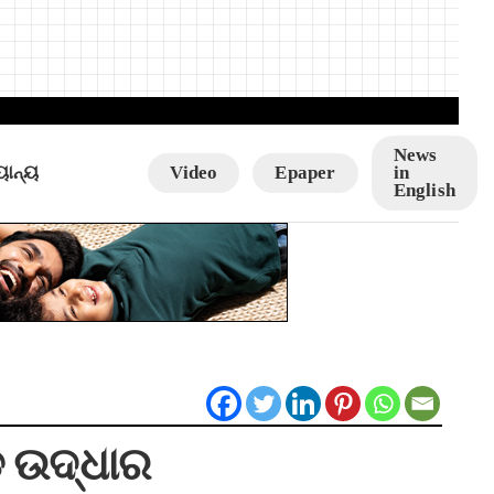
News
ୟାନ୍ୟ
Video
Epaper
in
English
ଡ ଉଦ୍ଧାର