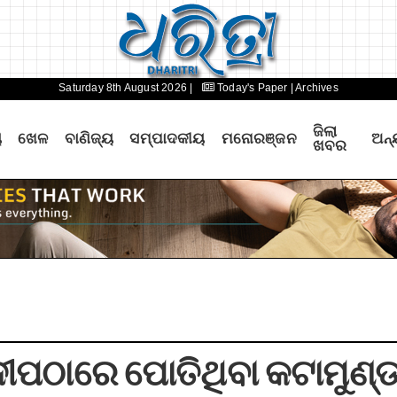
Saturday 8th August 2026 |
Today's Paper
| Archives
ଜିଲା
ୟ
ଖେଳ
ବାଣିଜ୍ୟ
ସମ୍ପାଦକୀୟ
ମନୋରଞ୍ଜନ
ଅନ୍
ଖବର
ନଦୀପଠାରେ ପୋତିଥିବା କଟାମୁଣ୍