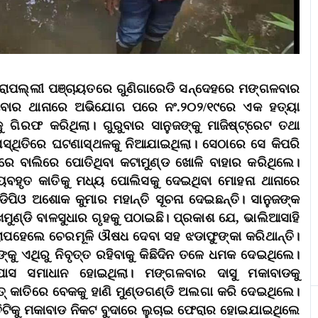
 ମେରାପଲ୍ଲୀ ପଞ୍ଚାୟତରେ ଗୁଣିଗାରେଡି ସନ୍ଦେହରେ ମଙ୍ଗଳବାର
ବୁଧବାର ଥାନାରେ ଅଭିଯୋଗ ପରେ ନଂ.୨୦୨/୧୯ରେ ଏକ ହତ୍ୟା
ଗିରଫ କରିଥିଲା। ଗୁରୁବାର ସାନୁଜଙ୍କୁ ମାଜିଷ୍ଟ୍ରେଟ ତଥା
ସ୍ଥିତିରେ ଘଟଣାସ୍ଥଳକୁ ନିଆଯାଇଥିଲା। ସେଠାରେ ସେ କିପରି
େ ବାଲିରେ ପୋତିଥିବା କଟାମୁଣ୍ଡ ଖୋଳି ବାହାର କରିଥିଲେ।
ୟବହୃତ କାତିକୁ ମଧ୍ୟ ପୋଲିସକୁ ଦେଇଥିବା ମୋହନା ଥାନାରେ
ଡିପିଓ ଅଶୋକ କୁମାର ମହାନ୍ତି ସୂଚନା ଦେଇଛନ୍ତି। ସାନୁଜଙ୍କ
ଣ୍ଡି ବାଳସୁଧାର ଗୃହକୁ ପଠାଇଛି। ପ୍ରକାଶ ଯେ, ଭାଲିଆସାହି
ାପହେଲେ ଚେରମୂଳି ଔଷଧ ଦେବା ସହ ଝଡାଫୁଙ୍କା କରିଥାନ୍ତି।
କୁ ଏଥିରୁ ନିବୃତ୍ତ ରହିବାକୁ କିଛିଦିନ ତଳେ ଧମକ ଦେଇଥିଲେ।
ସ ସମାଧାନ ହୋଇଥିଲା। ମଙ୍ଗଳବାର ଦାସୁ ମକାବାଡକୁ
୍ କାତିରେ ବେକକୁ ହାଣି ମୁଣ୍ଡଗଣ୍ଡି ଅଲଗା କରି ଦେଇଥିଲେ।
ତିଟିକୁ ମକାବାଡ ନିକଟ ବୁଦାରେ ଲୁଚାଇ ଫେରାର ହୋଇଯାଇଥିଲେ