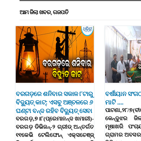
ଆମ ଜିଲା ଖବର
,
ଗଜପତି
ବରଗଡ଼ରେ ଶନିବାର ସକାଳ ୮ଟାରୁ
ବର୍ଷୀୟାନ ସଂଗଠକ
ବିଦ୍ୟୁତ୍ କାଟ୍: ଏସବୁ ଅଞ୍ଚଳରେ ୬
ମାଟି ….
ଘଣ୍ଟା ବନ୍ଦ ରହିବ ବିଦ୍ୟୁତ୍ ସେବା
ପାଟଣା,୨୮/୭(
କେନ୍ଦୁଝର ଜି
ବରଗଡ଼,୭।୮(ପ୍ରେମାନନ୍ଦ ଖମାରୀ)-
ମୂଷାଖରି ପଂଚ
ବରଗଡ଼ ଡିଭିଜନ୍-୨ ଗ୍ରୀଡ୍ ଅନ୍ତର୍ଗତ
ଗ୍ରାମର ଅବସର 
୧୧କେଭି ଟେଲିଫୋନ୍ ଏକ୍ସଚେଞ୍ଜ୍