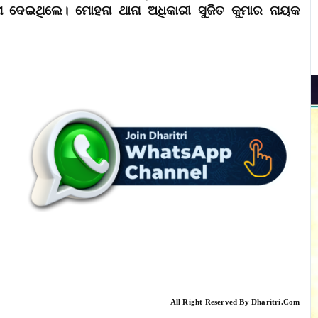
ଚନା ଦେଇଥିଲେ। ମୋହନା ଥାନା ଅଧିକାରୀ ସୁଜିତ କୁମାର ନାୟକ
All Right Reserved By Dharitri.Com