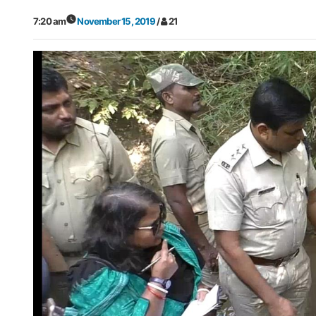
7:20 am
November 15, 2019
/
21