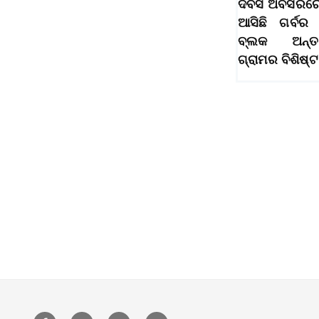
ଦିବସ ଅବସରରେ 
ଆସିଛି ଗର୍ବର ମ
ବ୍ଲକ ଅନ୍ତର୍
ଗ୍ରାମର ବିଶିଷ୍