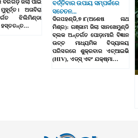
ବରଗଡ଼ ଜିଲା ପାଇଁ
ବର୍ତ୍ତିବାର ଉପାୟ ସମ୍ପର୍କରେ
ୁହୂର୍ତ୍ତ। ଅତାବିରା
ସଚେତନ…
ଗତ ଝିଲିମିଣ୍ଡା
ଦିଗପହଣ୍ଡି,୭।୮(ଅଶେଷ ନାଥ
ଟ ହସ୍ତତନ୍ତ…
ମିଶ୍ର): ଗଞ୍ଜାମ ଜିଲା ସାନଖେମୁଣ୍ଡି
ବ୍ଲକ ଅନ୍ତର୍ଗତ ପୋଡ଼ାମାରି ବିଜ୍ଞାନ
ଉଚ୍ଚ ମାଧ୍ୟମିକ ବିଦ୍ୟାଳୟ
ପରିସରରେ ଶୁକ୍ରବାର ଏଚ୍‌ଆଇଭି
(HIV), ଏଡ୍‌ସ୍ ଏବଂ ଯକ୍ଷ୍ମା…