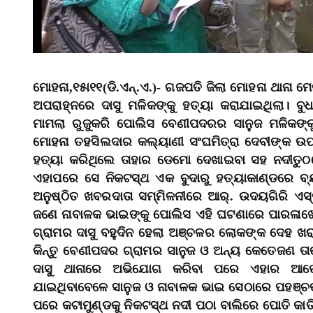
ମୋହନା,୧୫ା୧୧(ଡି.ଏନ୍‌.ଏ.)- ଗଜପତି ଜିଲା ମୋହନା ଥାନା
ଅପରାହ୍ନରେ ଦାସୁ ମଳିକଙ୍କୁ ହତ୍ୟା କରାଯାଇଥିଲା। 
ମାମଲା ରୁଜୁକରି ପୋଲିସ ବେଣୀପଦରର ସାନୁଜ ମଳିକଙ୍କୁ 
ମୋହନା ତହସିଲଦାର କଲ୍ୟାଣୀ ସଂଘମିତ୍ରା ଦେବୀଙ୍କ ଉପ
ହତ୍ୟା କରିଥିଲେ ତାହାର ଡେମୋ ଦେଖାଇବା ସହ ନଦୀତୁଠର
ଏହାପରେ ସେ ନିକଟସ୍ଥ ଏକ ବୁଦାରୁ ହତ୍ୟାକାଣ୍ଡରେ ବ୍
ଅନୁଷ୍ଠିତ ଖବରଦାତା ସମ୍ମିଳନୀରେ ଆର୍‌. ଉଦୟଗିରି ଏସ୍‌
ଜଣେ ନାବାଳକ ଭାଇଙ୍କୁ ପୋଲିସ ଏହି ଘଟଣାରେ ପାରଳାଖେମୁ
ଗ୍ରାମର ଦାସୁ ବହୁଦିନ ହେଲା ଅଞ୍ଚଳର ଲୋକଙ୍କ ଦେହ ଖର
କିନ୍ତୁ ବେଣୀପଦର ଗ୍ରାମର ସାନୁଜ ଓ ଅନ୍ୟ କେତେଜଣ ତାଙ୍
ଦାସୁ ଥାନାରେ ଅଭିଯୋଗ କରିବା ପରେ ଏହାର ଆପୋ
ଯାଇଥିବାବେଳେ ସାନୁଜ ଓ ନାବାଳକ ଭାଇ ସେଠାରେ ପହଞ୍ଚତ
ପରେ କଟାମୁଣ୍ଡକୁ ନିକଟସ୍ଥ ନଦୀ ପଠା ବାଲିରେ ପୋତି କା