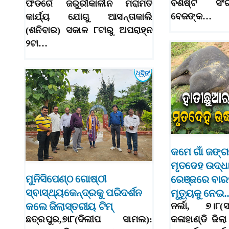
ବିଶିଷ୍ଟ ସଂ
ଫିଡର୍ରେ ଜରୁରୀକାଳୀନ ମରାମତି
ବେଜଙ୍କ…
କାର୍ଯ୍ୟ ଯୋଗୁ ଆସନ୍ତାକାଲି
(ଶନିବାର) ସକାଳ ୮ଟାରୁ ଅପରାହ୍ନ
୨ଟା…
କମେ ଗାଁ ଜଙ୍ଗ
ମୃତଦେହ ଉଦ୍ଧା
ମୁନିସିପେଣ୍ଠ ଗୋଷ୍ଠୀ
ରେଞ୍ଜରେ ବାରମ
ସ୍ବାସ୍ଥ୍ୟକେନ୍ଦ୍ରକୁ ପରିଦର୍ଶନ
ମୃତ୍ୟୁକୁ ନେଇ
କଲେ ଜିଲାସ୍ତରୀୟ ଟିମ୍‌
ନର୍ଲା, ୭।୮(
ଛତ୍ରପୁର,୭ା୮(ଦିଲୀପ ସାମଲ):
କଳାହାଣ୍ଡି ଜି