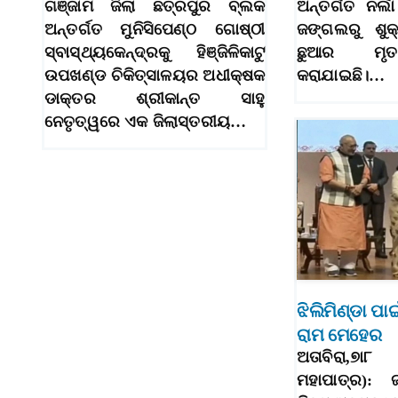
ଗଞ୍ଜାମ ଜିଲା ଛତ୍ରପୁର ବ୍ଲକ
ଅନ୍ତର୍ଗତ ନର୍
ଅନ୍ତର୍ଗତ ମୁନିସିପେଣ୍ଠ ଗୋଷ୍ଠୀ
ଜଙ୍ଗଲରୁ ଶୁକ
ସ୍ବାସ୍ଥ୍ୟକେନ୍ଦ୍ରକୁ ହିଞ୍ଜିଳିକାଟୁ
ଛୁଆର ମୃତ
ଉପଖଣ୍ଡ ଚିକିତ୍ସାଳୟର ଅଧୀକ୍ଷକ
କରାଯାଇଛି।…
ଡାକ୍ତର ଶ୍ରୀକାନ୍ତ ସାହୁ
ନେତୃତ୍ୱରେ ଏକ ଜିଲାସ୍ତରୀୟ…
ଝିଲିମିଣ୍ଡା ପ
ରାମ ମେହେର
ଅତାବିରା,୭ା
ମହାପାତ୍ର): 