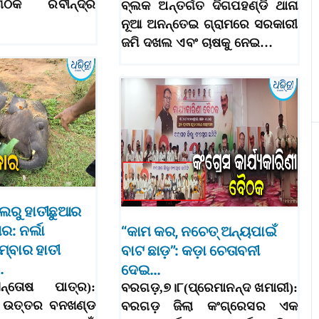
ଗଠକ ରବୀନ୍ଦ୍ର
ବ୍ଲକ ଅନ୍ତର୍ଗତ ଦିଗପହଣ୍ଡି ଥାନା
ନୂଆ ଅନନ୍ତେଇ ଗ୍ରାମରେ ସରକାରୀ
ଜମି ଦଖଲ ଏବଂ ଚାଷକୁ ନେଇ…
ଲରୁ ହାତୀଛୁଆର
ର: ନର୍ଲା
“କାମ କର, ନଚେତ୍ ଅନ୍ୟପାଇଁ
୍ବାର ହାତୀ
ବାଟ ଛାଡ଼”: କଡ଼ା ଚେତାବନୀ
…
ଦେଇ…
ସନ୍ତୋଷ ପାତ୍ର):
ବରଗଡ଼,୭।୮(ପ୍ରେମାନନ୍ଦ ଖମାରୀ):
ଲା ଉତ୍ତର ବନଖଣ୍ଡ
ବରଗଡ଼ ଜିଲା କଂଗ୍ରେସର ଏକ