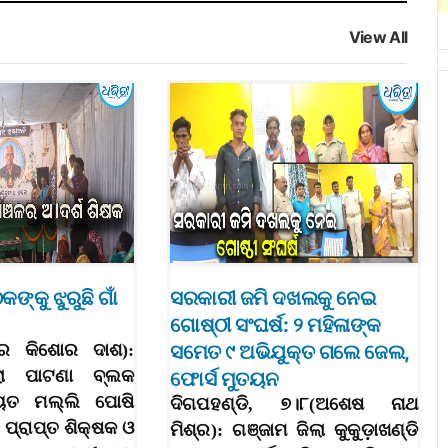
View All
ଙ୍କୁ ଝୁରୁଛି ଗାଁ
ସରକାରୀ ଜମି ଦଖଲକୁ ନେଇ
ଗୋଷ୍ଠୀ ସଂଘର୍ଷ: ୨ ମହିଳାଙ୍କ
ବୀର କିଶୋର ଦାଶ):
ସମେତ ୯ ଅଭିଯୁକ୍ତ ଗଲେ ଜେଲ,
ଲା ପାଟଣା ବ୍ଲକ
ଫୋର୍ସ ମୁତୟନ
ାୟତ ମଲ୍ଲି ପୋଷି
ଦିଗପହଣ୍ଡି, ୭।୮(ଅଶେଷ ନାଥ
ପ୍ରାପ୍ତ ଶିକ୍ଷକ ଓ
ମିଶ୍ର): ଗଞ୍ଜାମ ଜିଲା କୁକୁଡ଼ାଖଣ୍ଡି