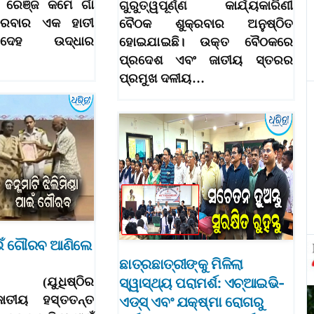
ଲା ରେଞ୍ଜ କମେ ଗାଁ
ଗୁରୁତ୍ୱପୂର୍ଣ୍ଣ କାର୍ଯ୍ୟକାରିଣୀ
୍ରବାର ଏକ ହାତୀ
ବୈଠକ ଶୁକ୍ରବାର ଅନୁଷ୍ଠିତ
ଦେହ ଉଦ୍ଧାର
ହୋଇଯାଇଛି। ଉକ୍ତ ବୈଠକରେ
ପ୍ରଦେଶ ଏବଂ ଜାତୀୟ ସ୍ତରର
ପ୍ରମୁଖ ଦଳୀୟ…
ାଇଁ ଗୌରବ ଆଣିଲେ
ଛାତ୍ରଛାତ୍ରୀଙ୍କୁ ମିଳିଲା
୮ (ଯୁଧିଷ୍ଠିର
ସ୍ୱାସ୍ଥ୍ୟ ପରାମର୍ଶ: ଏଚ୍‌ଆଇଭି-
ଜାତୀୟ ହସ୍ତତନ୍ତ
ଏଡ୍‌ସ୍ ଏବଂ ଯକ୍ଷ୍ମା ରୋଗରୁ