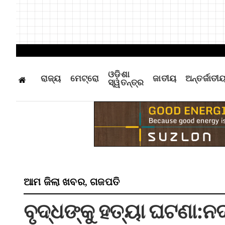
ଓଡ଼ିଶା
ରାଜ୍ୟ
ମେଟ୍ରୋ
ଜାତୀୟ
ଅନ୍ତର୍ଜାତୀ
ସ୍ୱତନ୍ତ୍ର
ଆମ ଜିଲା ଖବର
ଗଜପତି
,
ବୃଦ୍ଧଙ୍କୁ ହତ୍ୟା ଘଟଣା: