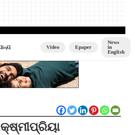
News
ୟାନ୍ୟ
Video
Epaper
in
English
ଲକ୍ଷ୍ମୀପ୍ରିୟା