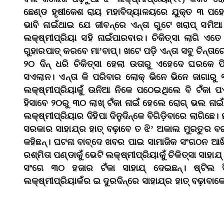
ଛେଣ୍ଡ ହୃଷୀକେଶ ରାୟ ମହାବିଦ୍ୟାଳୟରେ ଯୁକ୍ତ ୩ ପହେଲା
ଭାବି ନାଇଁଥାଇ ଯେ ଜୀବନ୍‌ରେ ଏନ୍‌ତା ଗୁଟେ ଖରାପ୍‌ ସମିଆ
ଲକ୍ଷ୍ମୀପ୍ରିୟା ସହି ନାଇଁପାରବାର। ଚିକିତ୍ସା ଲାଗି ଏତେ 
ଗୁହାରପାତ୍‌ କରବେ ମା’ବାପ୍‌। ଖଟେ ପଡ଼ି ଏନ୍‌ତା ସବୁ ଚିନ୍‌
୨୦ ଦିନ୍‌ ଧରି ଚିକିତ୍ସା ହେଲା ଉତାରୁ ଏହେଦେ ଘରକେ ଫି
ସଏଲାନ। ଏନ୍‌ତା କି ପରିବାର ଲୋକ୍‌ ଭିନେ ଭିନେ ଜାଗାର
ଲକ୍ଷ୍ମୀପ୍ରିୟାକୁଁ ଉନିଆ ନିକେ ପଠେଇଥିଲେ ବି ଟଁକା ପ
ହିସାବେ ୨୦ରୁ ୩୦ ଲାଖ୍‌ ଟଁକା ନାଇଁ ହେଲେ ରୋଗ୍‌ ଭଲ ନାଇ
ଲକ୍ଷ୍ମୀପ୍ରିୟାର ଦିହିପା ଦିନୁଦିନ୍‌କେ ବିଗିଡ଼ିବାରେ ଲାଗିଛେ। 
ସରକାର ସାହାଯ୍‌ର ହାତ୍‌ ବଢ଼ାବେ ତ ଝି’ ଅକାଲ ମୁରତୁର
କହିଛନ୍‌। ଘଟନା ବାବ୍‌ଦେ ଖବର ପାଇ ସାମାଜିକ ସଂଗଠନ ଆଖି
ରଶ୍ମିତା ପଣ୍ଡାକୁଁ ଭେଟି ଲକ୍ଷ୍ମୀପ୍ରିୟାକୁଁ ଚିକିତ୍ସା ସା
ସଂଗେ ୩୦ ହଜାର ଟଁକା ସାହାଯ୍‌ ଦେଇଛନ୍‌। ଷ୍ଟିଲ 
ଲକ୍ଷ୍ମୀପ୍ରିୟାକଁର ଇ ଦୁରଦିନ୍‌ରେ ସାହାଯ୍‌ର ହାତ୍‌ ବଢ଼ାବାକ