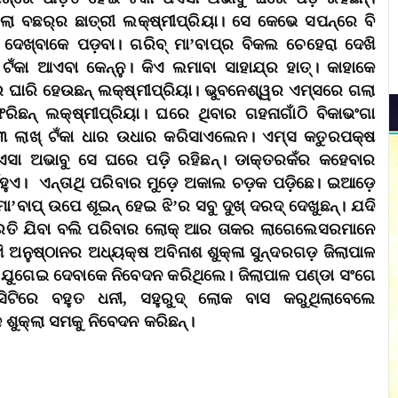
 ବଛର୍‌ର ଛାତ୍ରୀ ଲକ୍ଷ୍ମୀପ୍ରିୟା। ସେ କେଭେ ସପନ୍‌ରେ ବି
 ଦେଖ୍‌ବାକେ ପଡ଼ବା। ଗରିବ୍‌ ମା’ବାପ୍‌ର ବିକଲ ଚେହେରା ଦେଖି
ଟଁକା ଆଏବା କେନ୍‌ନୁ। କିଏ ଲମାବା ସାହାଯ୍‌ର ହାତ୍‌। କାହାକେ
ତାରେ ଘାରି ହେଉଛନ୍‌ ଲକ୍ଷ୍ମୀପ୍ରିୟା। ଭୁବନେଶ୍ୱର ଏମ୍‌ସରେ ଗଲା
ରିଛନ୍‌ ଲକ୍ଷ୍ମୀପ୍ରିୟା। ଘରେ ଥିବାର ଗହନାଗାଁଠି ବିକାଭଂଗା
ୁ ୩ ଲାଖ୍‌ ଟଁକା ଧାର ଉଧାର କରିସାଏଲେନ। ଏମ୍‌ସ କତୁରପକ୍ଷ
ଏସା ଅଭାବୁ ସେ ଘରେ ପଡ଼ି ରହିଛନ୍‌। ଡାକ୍‌ତରକଁର କହେବାର
ଁହୁଏ। ଏନ୍‌ତାଥି ପରିବାର ମୁଡ଼େ ଅକାଲ ଚଡ଼କ ପଡ଼ିଛେ। ଇଆଡ଼େ
ମା’ବାପ୍‌ ଉପେ ଶୂଇନ୍‌ ହେଇ ଝି’ର ସବୁ ଦୁଖ୍‌ ଦରଦ୍‌ ଦେଖୁଛନ୍‌। ଯଦି
 ବରତି ଯିବା ବଲି ପରିବାର ଲୋକ୍‌ ଆର ତାକର ଲାଗେଲେସରମାନେ
 ଅନୁଷ୍ଠାନର ଅଧ୍ୟକ୍ଷ ଅବିନାଶ ଶୁକ୍ଳା ସୁନ୍ଦରଗଡ଼ ଜିଲାପାଳ
ହାଯ୍‌ ଯୁଗେଇ ଦେବାକେ ନିବେଦନ କରିଥିଲେ। ଜିଲାପାଳ ପଣ୍ଡା ସଂଗେ
ସିଟିରେ ବହୁତ ଧନୀ, ସହୁରୁଦ୍‌ ଲୋକ ବାସ କରୁଥିଲାବେଲେ
େ ଶୁକ୍ଲା ସମକୁ ନିବେଦନ କରିଛନ୍‌।