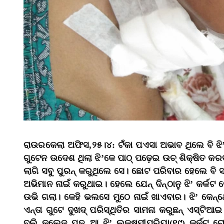
ରାଉରକେଲା ଅଫିସ,୨୫।୪: ଟଁକା ପଏସା ଅଭାବ ଥିଲେ ବି ଝି’କ
ଗୁଟେନ ଉଦେଶ ଥିଲା ଝି’କେ ପାଠ୍‌ ପଢ଼େଇ ଉଚ୍‌ ଶିକ୍ଷିତ କର
ଲାଗି ସବୁ ପୁରନ୍‌ କରୁଥିଲେ ସେ। ଛୋଟ ପରିବାର ହେଲେ ବି 
ଅଭିମାନ ନାଇଁ କରୁଥାଇ। ହେଲେ ଯେନ୍‌ ଦିନ୍‌ଠାନୁ ଝି’ କର୍କଟ
ଉଭି ଗଲା। କେହି ଭଲସେ ମୁଠେ ନାଇଁ ଖାଏବାର। ଝି’ କେନ୍‌
ଏନ୍‌ତା ଗୁଟେ ଦୁଖଦ୍‌ ପରିସ୍ଥିତିର ସାମନା କରୁଛନ୍‌ ଏସ୍‌ଟ
ବଲି କଲେଜ ପଢ଼ୁଆ ଝି’ ଲକ୍ଷ୍ମୀପ୍ରିୟା(୧୯) କର୍କଟ ରୋଗ