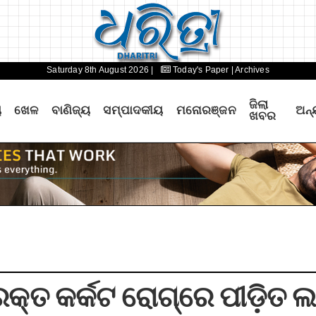
Saturday 8th August 2026 |
Today's Paper
| Archives
ଜିଲା
ୟ
ଖେଳ
ବାଣିଜ୍ୟ
ସମ୍ପାଦକୀୟ
ମନୋରଞ୍ଜନ
ଅନ୍
ଖବର
: ରକ୍ତ କର୍କଟ ରୋଗ୍‌ରେ ପୀଡ଼ିତ 