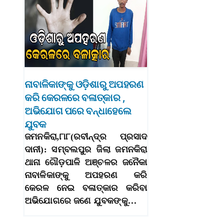
ନାବାଳିକାଙ୍କୁ ଓଡ଼ିଶାରୁ ଅପହରଣ
କରି କେରଳରେ ବଳାତ୍କାର ,
ଅଭିଯୋଗ ପରେ ବନ୍ଧାହେଲେ
ଯୁବକ
ଜମନକିରା,୮ା୮(ରବୀନ୍ଦ୍ର ପ୍ରସାଦ
ଦାନୀ): ସମ୍ବଲପୁର ଜିଲା ଜମନକିରା
ଥାନା ଗୌଡ଼ପାଳି ଅଞ୍ଚଳର ଜନୈକା
ନାବାଳିକାଙ୍କୁ ଅପହରଣ କରି
କେରଳ ନେଇ ବଳାତ୍କାର କରିବା
ଅଭିଯୋଗରେ ଜଣେ ଯୁବକଙ୍କୁ…