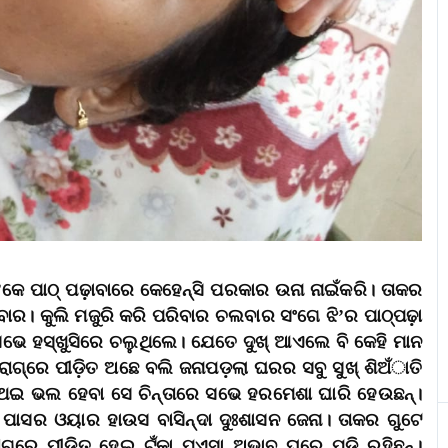
େ ପାଠ୍‌ ପଢ଼ାବାରେ କେହେନ୍‌ସି ପରକାର ଉନା ନାଇଁକରି। ତାକର
ବାର। କୁଲି ମଜୁରି କରି ପରିବାର ଚଲବାର ସଂଗେ ଝି’ର ପାଠ୍‌ପଢ଼ା
ସଭେ ହସ୍‌ଖୁସିରେ ଚଲୁଥିଲେ। ଯେତେ ଦୁଖ୍‌ ଆଏଲେ ବି କେହି ମାନ
 ରୋଗ୍‌ରେ ପୀଡ଼ିତ ଅଛେ ବଲି ଜନାପଡ଼ଲା ଘରର ସବୁ ସୁଖ୍‌ ଶିଅଁାତି
ଥେଇ ଭଲ ହେବା ସେ ଚିନ୍‌ତାରେ ସଭେ ହରମେଶା ଘାରି ହେଉଛନ୍‌।
ିଆଇ ପାସର ଓୟାର ହାଉସ ବାସିନ୍‌ଦା ଦୁଃଶାସନ ଜେନା। ତାକର ଗୁଟେ
୍‌ରେ ପୀଡ଼ିତ ହେଇ ଟଁକା ପଏସା ଅଭାବୁ ଘରେ ପଡ଼ି ରହିଛନ୍‌।