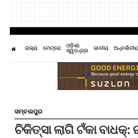
ଓଡ଼ିଶା
ରାଜ୍ୟ
ମେଟ୍ରୋ
ଜାତୀୟ
ଅନ୍ତର୍ଜାତୀ
ସ୍ୱତନ୍ତ୍ର
ସମ୍ବଲପୁର
ଚିକିତ୍ସା ଲାଗି ଟଁକା ବାଧକ୍‌