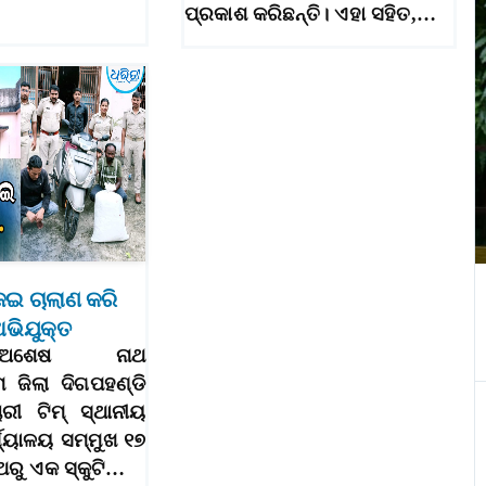
ପ୍ରକାଶ କରିଛନ୍ତି। ଏହା ସହିତ,…
ଜେଇ ଚାଲାଣ କରି
ଅଭିଯୁକ୍ତ
୮ା୮(ଅଶେଷ ନାଥ
ମ ଜିଲା ଦିଗପହଣ୍ଡି
ରୀ ଟିମ୍‌ ସ୍ଥାନୀୟ
୍ଯ୍ୟାଳୟ ସମ୍ମୁଖ ୧୭
ଥରୁ ଏକ ସ୍କୁଟି…