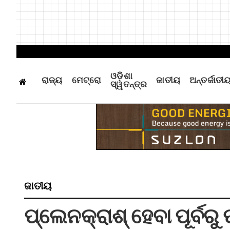
ଓଡ଼ିଶା
ରାଜ୍ୟ
ମେଟ୍ରୋ
ଜାତୀୟ
ଅନ୍ତର୍ଜାତୀ
ସ୍ୱତନ୍ତ୍ର
ଜାତୀୟ
ପ୍ଲେନକ୍ରାଶ୍‌ ହେବା ପୂର୍ବରୁ