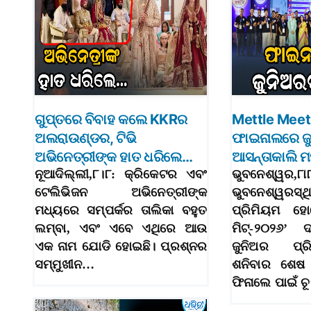
ଗୁପ୍ତରେ ବିବାହ କଲେ KKRର
Mettle Meet
ଅଲରାଉଣ୍ଡର, ଟିଭି
ଫାଇନାଲରେ ଜୁନି
ଅଭିନେତ୍ରୀଙ୍କ ହାତ ଧରିଲେ…
ଆସନ୍ତାକାଲି ମ
ନୂଆଦିଲ୍ଲୀ,୮।୮: କ୍ରିକେଟର ଏବଂ
ଭୁବନେଶ୍ୱର,୮ା
ଟେଲିଭିଜନ ଅଭିନେତ୍ରୀଙ୍କ
ଭୁବନେଶ୍ୱରସ
ମଧ୍ୟରେ ସମ୍ପର୍କର ତାଲିକା ବହୁତ
ପ୍ରିମିୟମ ହ
ଲମ୍ବା, ଏବଂ ଏବେ ଏଥିରେ ଆଉ
ମିଟ୍‌-୨୦୨୬’
ଏକ ନାମ ଯୋଡି ହୋଇଛି। ପ୍ରଶ୍ନର
ଜୁନିଅର ପ୍ର
ସମ୍ମୁଖୀନ…
ଶନିବାର ଶେଷ 
ଫିନାଲେ ପାଇଁ ଚ