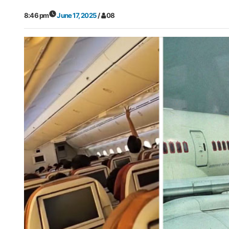
8:46 pm
June 17, 2025
/
08