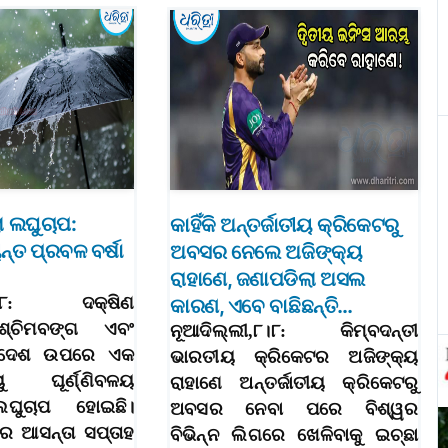
ଲା ଲଘୁଚାପ:
କାହିଁକି ଅନ୍ତର୍ଜାତୀୟ କ୍ରିକେଟରୁ
ୟନ୍ତ ପ୍ରବଳ ବର୍ଷା
ଅବସର ନେଲେ ଅଜିଙ୍କ୍ୟ
ରାହାଣେ, ଜଣାପଡିଲା ଅସଲ
,୮।୮: ଦକ୍ଷିଣ
କାରଣ, ଏବେ ବାଛିଛନ୍ତି…
୍ଚିମବଙ୍ଗ ଏବଂ
ନୂଆଦିଲ୍ଲୀ,୮।୮: କିମ୍ବଦନ୍ତୀ
ଲାଦେଶ ଉପରେ ଏକ
ଭାରତୀୟ କ୍ରିକେଟର ଅଜିଙ୍କ୍ୟ
ଘୂର୍ଣ୍ଣିବଳୟ
ରାହାଣେ ଅନ୍ତର୍ଜାତୀୟ କ୍ରିକେଟରୁ
ଘୁଚାପ ହୋଇଛି।
ଅବସର ନେବା ପରେ ବିଶ୍ୱର
େ ଆସନ୍ତା ସପ୍ତାହ
ବିଭିନ୍ନ ଲିଗରେ ଖେଳିବାକୁ ଇଚ୍ଛା