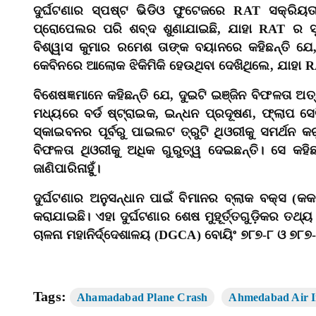
ଦୁର୍ଘଟଣାର ସ୍ପଷ୍ଟ ଭିଡିଓ ଫୁଟେଜରେ RAT ସକ୍ରିୟତ
ପ୍ରୋପେଲର ପରି ଶବ୍ଦ ଶୁଣାଯାଇଛି, ଯାହା RAT ର ସୂ
ବିଶ୍ୱାସ କୁମାର ରମେଶ ତାଙ୍କ ବୟାନରେ କହିଛନ୍ତି ଯେ,
କେବିନରେ ଆଲୋକ ଝିକିମିକି ହେଉଥିବା ଦେଖିଥିଲେ, ଯାହା 
ବିଶେଷଜ୍ଞମାନେ କହିଛନ୍ତି ଯେ, ଦୁଇଟି ଇଞ୍ଜିନ ବିଫଳତା 
ମଧ୍ୟରେ ବର୍ଡ ଷ୍ଟ୍ରାଇକ, ଇନ୍ଧନ ପ୍ରଦୂଷଣ, ଫ୍ଲାପ ସେଟ
ସ୍କାଇବନର ପୂର୍ବରୁ ପାଇଲଟ ତ୍ରୁଟି ଥିଓରୀକୁ ସମର୍ଥନ 
ବିଫଳତା ଥିଓରୀକୁ ଅଧିକ ଗୁରୁତ୍ୱ ଦେଇଛନ୍ତି। ସେ କ
ଜାଣିପାରିନାହୁଁ।
ଦୁର୍ଘଟଣାର ଅନୁସନ୍ଧାନ ପାଇଁ ବିମାନର ବ୍ଲାକ ବକ୍ସ (
କରାଯାଇଛି। ଏହା ଦୁର୍ଘଟଣାର ଶେଷ ମୁହୂର୍ତ୍ତଗୁଡ଼ିକର ତ
ଚାଳନା ମହାନିର୍ଦ୍ଦେଶାଳୟ (DGCA) ବୋୟିଂ ୭୮୭-୮ ଓ ୭୮୭-
Tags:
Ahamadabad Plane Crash
Ahmedabad Air I