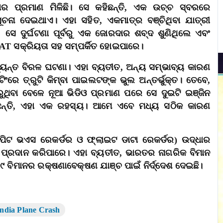
ାର ପ୍ରମାଣ ମିଳିଛି। ସେ କହିଛନ୍ତି, ଏକ ଉଚ୍ଚ ସ୍ବରରେ
ଚନା ଦେଇଥାଏ। ଏହା ସହିତ, ଏକମାତ୍ର ବଞ୍ଚିଥିବା ଯାତ୍ରୀ
 ସେ ଦୁର୍ଘଟଣା ପୂର୍ବରୁ ଏକ ଜୋରଦାର ଶବ୍ଦ ଶୁଣିଥିଲେ ଏବଂ
RAT ସକ୍ରିୟତା ସହ ସମ୍ପର୍କିତ ହୋଇପାରେ।
ଅତ୍ୟନ୍ତ ବିରଳ ଘଟଣା। ଏହା ବ୍ୟତୀତ, ଅନ୍ୟ ସମ୍ଭାବ୍ୟ କାରଣ
ିଂରେ ତ୍ରୁଟି କିମ୍ବା ପାଇଲଟଙ୍କ ଭୁଲ ଅନ୍ତର୍ଭୁକ୍ତ। ତେବେ,
କରୁଥିବା ବେଳେ ନୂଆ ଭିଡିଓ ପ୍ରମାଣ ପରେ ସେ ଦୁଇଟି ଇଞ୍ଜିନ
ହିଛନ୍ତି, ଏହା ଏକ ରହସ୍ୟ। ଆମେ ଏବେ ମଧ୍ୟ ସଠିକ କାରଣ
କକପିଟ ଭଏସ ରେକର୍ଡର ଓ ଫ୍ଲାଇଟ ଡାଟା ରେକର୍ଡର) ଉଦ୍ଧାର
ଥ୍ୟ ପ୍ରଦାନ କରିପାରେ। ଏହା ବ୍ୟତୀତ, ଭାରତର ନାଗରିକ ବିମାନ
୯ ବିମାନର ରକ୍ଷଣାବେକ୍ଷଣ ଯାଞ୍ଚ ପାଇଁ ନିର୍ଦ୍ଦେଶ ଦେଇଛି।
ndia Plane Crash