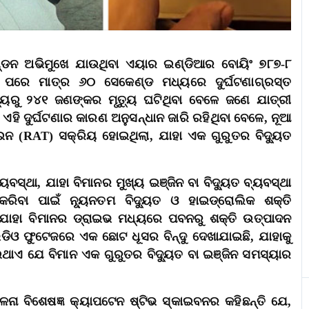
୍ଡନ ଅଭିମୁଖେ ଯାଉଥିବା ଏୟାର ଇଣ୍ଡିଆର ବୋୟିଂ ୭୮୭-୮
ପରେ ମାତ୍ର ୬୦ ସେକେଣ୍ଡ ମଧ୍ୟରେ ଦୁର୍ଘଟଣାଗ୍ରସ୍ତ
୍ୟରୁ ୨୪୧ ଜଣଙ୍କର ମୃତ୍ୟୁ ଘଟିଥିବା ବେଳେ ଜଣେ ଯାତ୍ରୀ
ଏହି ଦୁର୍ଘଟଣାର କାରଣ ଅନୁସନ୍ଧାନ ଜାରି ରହିଥିବା ବେଳେ, ନୂଆ
ାଇନ (RAT) ସକ୍ରିୟ ହୋଇଥିଲା, ଯାହା ଏକ ଗୁରୁତର ବିଦ୍ୟୁତ
ସ୍ଥା, ଯାହା ବିମାନର ମୁଖ୍ୟ ଇଞ୍ଜିନ ବା ବିଦ୍ୟୁତ ବ୍ୟବସ୍ଥା
ରିବା ପାଇଁ ନ୍ୟୂନତମ ବିଦ୍ୟୁତ ଓ ହାଇଡ୍ରୋଲିକ ଶକ୍ତି
ାହା ବିମାନର ଡ୍ରାଇଭ ମଧ୍ୟରେ ପବନରୁ ଶକ୍ତି ଉତ୍ପାଦନ
ିଡିଓ ଫୁଟେଜରେ ଏକ ଛୋଟ ଧୂସର ବିନ୍ଦୁ ଦେଖାଯାଇଛି, ଯାହାକୁ
ାଇଥାଏ ଯେ ବିମାନ ଏକ ଗୁରୁତର ବିଦ୍ୟୁତ ବା ଇଞ୍ଜିନ ସମସ୍ୟାର
ଳନା ବିଶେଷଜ୍ଞ କ୍ୟାପଟେନ ଷ୍ଟିଭ ସ୍କାଇବନର କହିଛନ୍ତି ଯେ,