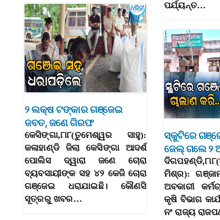
ପର୍ଯ୍ୟନ୍ତ…
୨ ଲକ୍ଷ ଟଙ୍କାର ଗଞ୍ଜେଇ
ଜବତ, ଜଣେ ଗିରଫ
ସ୍କୁଟିରେ ଗଞ୍
କେସିଙ୍ଗା,୮ା୮(ତୁମେଶ୍ୱର ସାହୁ):
କଳାହାଣ୍ଡି ଜିଲା କେସିଙ୍ଗା ଆଦର୍ଶ
ଜେଲ୍‌ ଗଲେ ୨ 
ପୋଲିସ ଦ୍ୱାରା ଜଣେ ଚୋରା
ଦିଗପହଣ୍ଡି,
ବ୍ୟବସାୟୀଙ୍କ ସହ ୪୨ କେଜି ଚୋରା
ମିଶ୍ର): ଗଞ୍ଜା
ଗଞ୍ଜେଇ ଧରାଯାଇଛି। କୌଣସି
ଅବକାରୀ କର୍ମଚା
ସୂତ୍ରରୁ ଖବର…
କୃଷି ବିଭାଗ କାର
ନଂ ରାଜ୍ୟ ରାଜପ