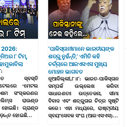
 2026:
‘ପାକିସ୍ତାନୀମାନେ ଭାରତୀୟଙ୍କ
ଅର ୮ ଟିମ୍‌,
ଶତ୍ରୁ ନୁହଁନ୍ତି,’ ଏମିତି କହି
ହାମୁକାବିଲା
ଚର୍ଚ୍ଚାରେ ଆରଏସଏସ ମୁଖ୍ୟ
୮:
ମୋହନ ଭାଗବତ
୍ଥିତ ସ୍ବସ୍ତି
ନୂଆଦିଲ୍ଲୀ,୮।୮: ଭାରତ-ପାକିସ୍ତାନ
ୋଟେଲରେ ‘ମେଟଲ
ସମ୍ପର୍କ ଉଲ୍ଲେଖ କରିବା
 ଦଶମ ସଂସ୍କରଣର
ସାଧାରଣତଃ ଉତ୍ତେଜନା, ସୀମା
ିଲିମ୍ସ ରାଉଣ୍ଡ
ବିବାଦ ଏବଂ ଶତ୍ରୁତାର ଚିତ୍ର ସୃଷ୍ଟି
ହୋଇଛି। ଗ୍ରାଣ୍ଡ
କରେ। ଏହା ମଧ୍ୟରେ, ରାଷ୍ଟ୍ରୀୟ
ୂଡ଼ାନ୍ତ ହୋଇଛି…
ସ୍ବୟଂସେବକ ସଂଘ (ଆରଏସଏସ)…