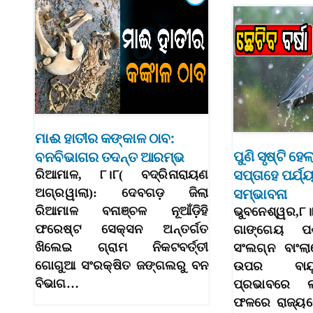
ମାଈ ହାତୀର କଙ୍କାଳ ଠାବ:
ପୁଣି ସୃଷ୍ଟି ହେ
ବନବିଭାଗର ତଦନ୍ତ ଆରମ୍ଭ
ସପ୍ତାହେ ପର୍ଯ୍
ରିଆମାଳ, ୮।୮( ବଦ୍ରିନାରାୟଣ
ଅଗ୍ରୱାଲା): ଦେବଗଡ଼ ଜିଲା
ସମ୍ଭାବନା
ରିଆମାଳ ବନାଞ୍ଚଳ ନୂଆଁଡ଼ିହି
ଭୁବନେଶ୍ୱର
ଫରେଷ୍ଟ ସେକ୍ସନ ଅନ୍ତର୍ଗତ
ଗାଙ୍ଗେୟ ପଶ
ଖିଲେଇ ଗ୍ରାମ ନିକଟବର୍ତ୍ତୀ
ସଂଲଗ୍ନ ବାଂ
ଗୋଗୁଆ ସଂରକ୍ଷିତ ଜଙ୍ଗଲରୁ ବନ
ଉପର ବାୟୁ 
ବିଭାଗ…
ପ୍ରଭାବରେ ଲ
ଫଳରେ ରାଜ୍ୟର