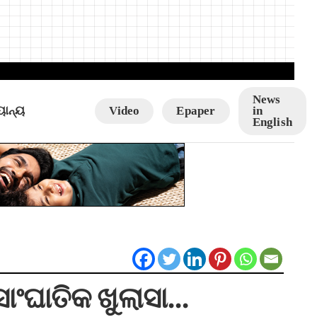
News
ୟାନ୍ୟ
Video
Epaper
in
English
 ସାଂଘାତିକ ଖୁଲାସା…