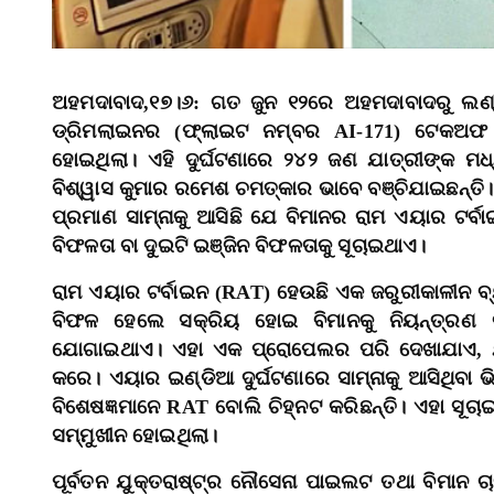
ଅହମଦାବାଦ,୧୭।୬: ଗତ ଜୁନ ୧୨ରେ ଅହମଦାବାଦରୁ ଲଣ
ଡ୍ରିମଲାଇନର (ଫ୍ଲାଇଟ ନମ୍ବର AI-171) ଟେକଅଫ 
ହୋଇଥିଲା। ଏହି ଦୁର୍ଘଟଣାରେ ୨୪୨ ଜଣ ଯାତ୍ରୀଙ୍କ ମଧ
ବିଶ୍ୱାସ କୁମାର ରମେଶ ଚମତ୍କାର ଭାବେ ବଞ୍ଚିଯାଇଛନ୍ତି। 
ପ୍ରମାଣ ସାମ୍ନାକୁ ଆସିଛି ଯେ ବିମାନର ରାମ ଏୟାର ଟର୍ବ
ବିଫଳତା ବା ଦୁଇଟି ଇଞ୍ଜିନ ବିଫଳତାକୁ ସୂଚାଇଥାଏ।
ରାମ ଏୟାର ଟର୍ବାଇନ (RAT) ହେଉଛି ଏକ ଜରୁରୀକାଳୀନ ବ୍ୟବ
ବିଫଳ ହେଲେ ସକ୍ରିୟ ହୋଇ ବିମାନକୁ ନିୟନ୍ତ୍ରଣ କ
ଯୋଗାଇଥାଏ। ଏହା ଏକ ପ୍ରୋପେଲର ପରି ଦେଖାଯାଏ, ଯ
କରେ। ଏୟାର ଇଣ୍ଡିଆ ଦୁର୍ଘଟଣାରେ ସାମ୍ନାକୁ ଆସିଥିବା ଭ
ବିଶେଷଜ୍ଞମାନେ RAT ବୋଲି ଚିହ୍ନଟ କରିଛନ୍ତି। ଏହା ସୂଚ
ସମ୍ମୁଖୀନ ହୋଇଥିଲା।
ପୂର୍ବତନ ଯୁକ୍ତରାଷ୍ଟ୍ର ନୌସେନା ପାଇଲଟ ତଥା ବିମାନ ଚା