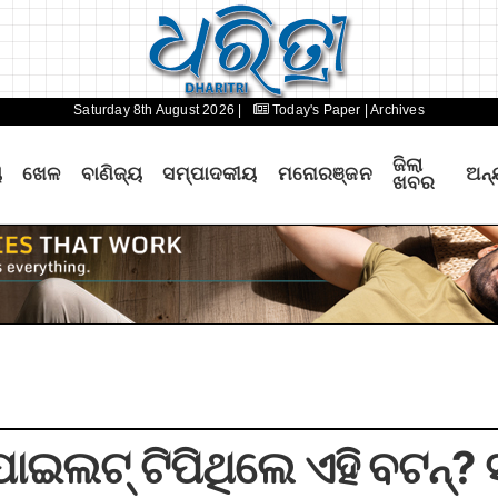
Saturday 8th August 2026 |
Today's Paper
| Archives
ଜିଲା
ୟ
ଖେଳ
ବାଣିଜ୍ୟ
ସମ୍ପାଦକୀୟ
ମନୋରଞ୍ଜନ
ଅନ୍
ଖବର
 ପାଇଲଟ୍‌ ଟିପିଥିଲେ ଏହି ବଟନ୍‌?