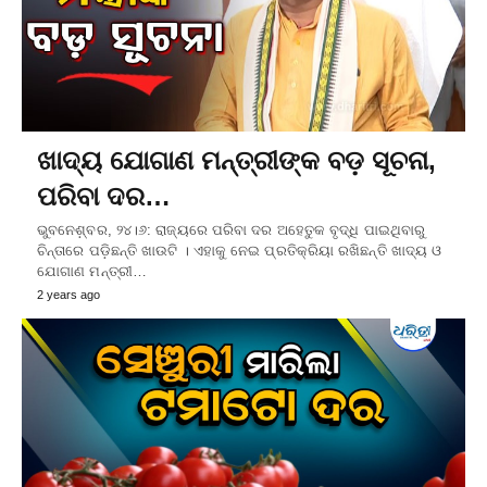
ଖାଦ୍ୟ ଯୋଗାଣ ମନ୍ତ୍ରୀଙ୍କ ବଡ଼ ସୂଚନା,
ପରିବା ଦର…
ଭୁବନେଶ଼୍ବର, ୨୪।୬: ରାଜ୍ୟରେ ପରିବା ଦର ଅହେତୁକ ବୃଦ୍ଧି ପାଇଥିବାରୁ
ଚିନ୍ତାରେ ପଡ଼ିଛନ୍ତି ଖାଉଟି । ଏହାକୁ ନେଇ ପ୍ରତିକ୍ରିୟା ରଖିଛନ୍ତି ଖାଦ୍ୟ ଓ
ଯୋଗାଣ ମନ୍ତ୍ରୀ…
2 years ago