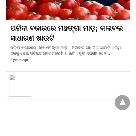
ପରିବା ବଜାରରେ ମହଙ୍ଗା ମାଡ଼; କଲବଲ
ସାଧାରଣ ଖାଉଟି
ପରିବା ବଜାରରେ ଏବେ ମହଙ୍ଗା ମାଡ଼ । କଲବଲ ସାଧାରଣ ଖାଉଟି । ଚଢ଼ା
ଦରକୁ ନେଇ ଅତିଷ୍ଠ ହୋଇଗଲେଣି ଖାଉଟି । ଦୁଇ ସପ୍ତାହ ତଳେ…
2 years ago
All Rights Reserved